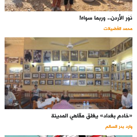
نَوَر الأردن.. وربما سواه!
محمد الفضيلات
«خادم بغداد» يغلق مقاهي المدينة
وارد بدر السالم