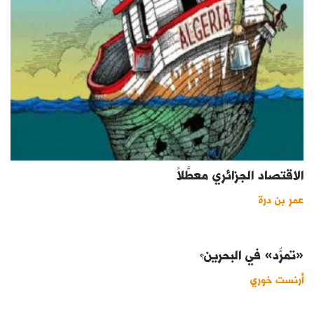
الاقتصاد الجزائري معطَّلاً
عمر بن درة
«تمرُّد» في البحرين؟
أرنست خوري