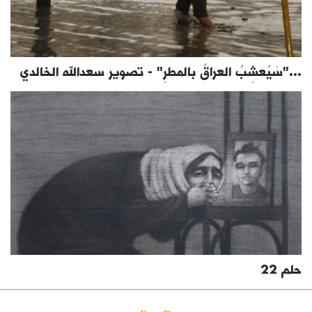
..."سَيُعشِبُ العراقُ بالمطرِ" - تصوير سعدالله الخالدي
حلم 22