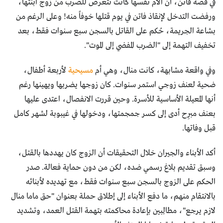
في قصة فاتن، أن الأم نفسها كانت تتعرض للضرب من زوج ابنتها،
ورفضت التدخل لإنقاذ فاتن في يوم قتلها خوفاً منه! وعلى الرغم من
بشاعة الجريمة، حُكم على القاتل بالسجن سبع سنوات فقط، بعد
تخفيف التهمة إلى "الضرب المفضي إلى الموت".
وفي واقعة مشابهة، كانت منال، وهي أم
مسيحية
لأربعة أطفال،
ضحية لعنف زوجي استمر سنوات. كان زوجها يضربها ويهينها رغم
أنها المعيلة الأساسية للأسرة. وحين قررت الانفصال، اعتدى عليها
بعنف مبرِح أدى إلى كسر جمجمتها، ودخولها في غيبوبة لشهر كامل
قبل وفاتها.
أكد الأبناء والجيران خلال التحقيقات أن الزوج كان يهددها بالقتل،
وسبق تقديم بلاغ رسمي ضده، لكن من دون حماية فعالة. صدر
الحكم على الزوج بالسجن سبع سنوات فقط، مع تهديده لأبنائه
بالانتقام منهم، ما دفع الأبناء إلى إطلاق حملة بعنوان "حق ماما منال
لازم يرجع"، مطالِبين بإعادة محاكمته بتهمة القتل العمد، وتشديد