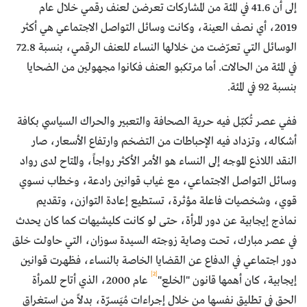
إلى أن 41.6 في المئة من المشاركات تعرضن لعنف رقمي خلال عام
2019، أي نصف العينة، وكانت وسائل التواصل الاجتماعي هي أكثر
الوسائل التي تعرّضت من خلالها النساء للعنف الرقمي، بنسبة 72.8
في المئة من الحالات. أما مرتكبو العنف فكانوا مجهولين من الضحايا
بنسبة 92 في المئة.
ففي عصر تُكبّل فيه حرية الصحافة والتعبير والحراك السياسي بكافة
أشكاله، وتزداد فيه الإحباطات من التضخم وارتفاع الأسعار، صار
النقد اللاذع الموجه إلى النساء هو الأمر الأكثر رواجاً، والمتاح لدى رواد
وسائل التواصل الاجتماعي، مع غياب قوانين رادعة، وخطاب نسوي
قوي، وشخصيات فاعلة مؤثرة، تستطيع إعادة التوازن، وتقديم
نماذج إيجابية عن دور المرأة، حتى لو كانت كليشيهات كما كان يحدث
في عصر مبارك، تحت وصاية زوجته السيدة سوزان، التي حاولت خلق
دور اجتماعي في الدفاع عن القضايا الخاصة بالنساء، فظهرت قوانين
[2]
إيجابية، كان أهمها قانون "الخلع"
عام 2000، الذي أتاح للمرأة
الحق في تطليق نفسها من خلال إجراءات مُيَسرّة، بدلاً من استغراق