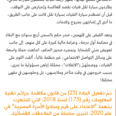
يطاردون سيارة تقل فتيات بقصد المعاكسة وإجبارهن على التوقف،
قبل أن تصطدم سيارة الفتيات بسيارة نقل كانت على جانب الطريق،
ما أدى إلى إصابتهن بجروح وكدمات.
وبعد القبض على المتهمين، صدر حكم بالسجن أربع سنوات مع النفاذ
في محكمة أول درجة، وغرامة مالية كبيرة على كل منهم، إلى جانب
تعويض مدني للضحايا. وبمجرد صدور الحكم، اندلعت حملة واسعة
على وسائل التواصل الاجتماعي، غير منظمة غالباً، ألقت اللوم على
الفتيات، ووصمتْهنّ بـ"الانفلات"، محمِّلة إياهن مسؤولية ما جرى،
بسبب خروجهن في وقت متأخر وملابسهن، بل وجلوسهن في مقهى
مختلط!
تمّ تفعيل المادة (25) من قانون مكافحة جرائم تقنية
المعلومات رقم (175) لسنة 2018، التي اشتهرت
بتهمة "الاعتداء على قيم ومبادئ الأسرة المصرية" في
عام 2020، لتبرير سلسلة من الملاحقات القضائية،