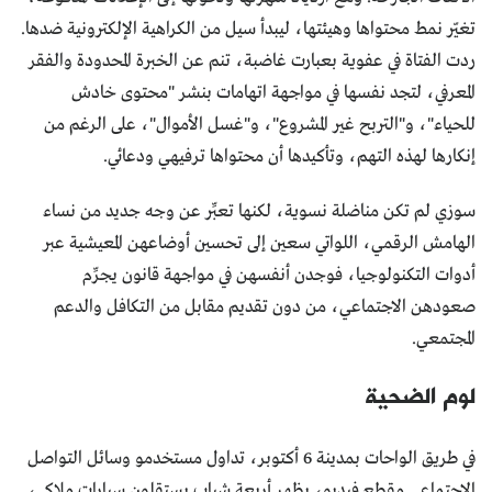
تغيّر نمط محتواها وهيئتها، ليبدأ سيل من الكراهية الإلكترونية ضدها.
ردت الفتاة في عفوية بعبارت غاضبة، تنم عن الخبرة المحدودة والفقر
المعرفي، لتجد نفسها في مواجهة اتهامات بنشر "محتوى خادش
للحياء"، و"التربح غير المشروع"، و"غسل الأموال"، على الرغم من
إنكارها لهذه التهم، وتأكيدها أن محتواها ترفيهي ودعائي.
سوزي لم تكن مناضلة نسوية، لكنها تعبِّر عن وجه جديد من نساء
الهامش الرقمي، اللواتي سعين إلى تحسين أوضاعهن المعيشية عبر
أدوات التكنولوجيا، فوجدن أنفسهن في مواجهة قانون يجرِّم
صعودهن الاجتماعي، من دون تقديم مقابل من التكافل والدعم
المجتمعي.
لوم الضحية
في طريق الواحات بمدينة 6 أكتوبر، تداول مستخدمو وسائل التواصل
الاجتماعي مقطع فيديو، يظهر أربعة شباب يستقلون سيارات ملاكي،