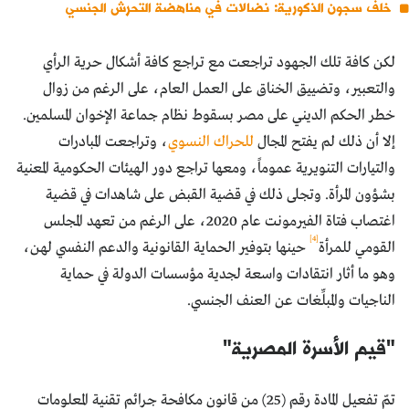
خلف سجون الذكورية: نضالات في مناهضة التحرش الجنسي
لكن كافة تلك الجهود تراجعت مع تراجع كافة أشكال حرية الرأي
والتعبير، وتضييق الخناق على العمل العام، على الرغم من زوال
خطر الحكم الديني على مصر بسقوط نظام جماعة الإخوان المسلمين.
إلا أن ذلك لم يفتح المجال
للحراك النسوي
، وتراجعت المبادرات
والتيارات التنويرية عموماً، ومعها تراجع دور الهيئات الحكومية المعنية
بشؤون المرأة. وتجلى ذلك في قضية القبض على شاهدات في قضية
اغتصاب فتاة الفيرمونت عام 2020، على الرغم من تعهد المجلس
[4]
القومي للمرأة
حينها بتوفير الحماية القانونية والدعم النفسي لهن،
وهو ما أثار انتقادات واسعة لجدية مؤسسات الدولة في حماية
الناجيات والمبلِّغات عن العنف الجنسي.
"قيم الأسرة المصرية"
تمّ تفعيل المادة رقم (25) من قانون مكافحة جرائم تقنية المعلومات