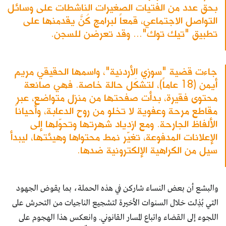
بحق عدد من الفتيات الصغيرات الناشطات على وسائل
التواصل الاجتماعي، قمعاً لبرامج كُنَّ يقدمنها على
تطبيق "تيك توك"... وقد تعرضن للسجن.
جاءت قضية "سوزي الأردنية"، واسمها الحقيقي مريم
أيمن (18 عاماً)، لتشكَل حالة خاصة. فهي صانعة
محتوى فقيرة، بدأت صفحتها من منزل متواضع، عبر
مقاطع مرحة وعفوية لا تخلو من روح الدعابة، وأحياناً
الألفاظ الجارحة. ومع ازدياد شهرتها وتحوّلها إلى
الإعلانات المدفوعة، تغيّر نمط محتواها وهيئتها، ليبدأ
سيل من الكراهية الإلكترونية ضدها.
والبشع أن بعض النساء شاركن في هذه الحملة، بما يقوض الجهود
التي بُذِلت خلال السنوات الأخيرة لتشجيع الناجيات من التحرش على
اللجوء إلى القضاء واتباع المسار القانوني. وانعكس هذا الهجوم على