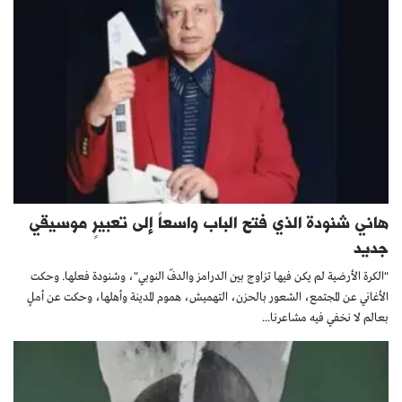
هاني شنودة الذي فتح الباب واسعاً إلى تعبيرٍ موسيقي
جديد
"الكرة الأرضية لم يكن فيها تزاوج بين الدرامز والدفّ النوبي"، وشنودة فعلها. وحكت
الأغاني عن المجتمع، الشعور بالحزن، التهميش، هموم المدينة وأهلها، وحكت عن أملٍ
بعالم لا نخفي فيه مشاعرنا...