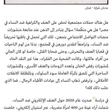
عدنان شرارة - لبنان
هل هناك حملات مجتمعية تحض على العنف والكراهية ضد النساء في
مصر؟ هل هي منظّمة؟ سؤال يتبادر إلى الذهن عند متابعة منشورات
منصات التواصل الاجتماعي بتمعن، تلك التي تحمل في باطنها تحريضاً
ضد النساء، وتراجعاً لتقدير دورهن في المجتمع، بدءًا من لوم الناجيات
في قضايا العنف والتحرش، وحتى ضحايا القتل، خاصة لو كان الجاني
من أفراد عائلتها، وكانت الضحية من الفقراء، هذا غير النقد الحاد
لمنشورات رفض الختان وتعدد الزوجات والعنف الأسري، والمنشورات
الساخرة التي تلصق بالمرأة العاملة سوء السلوك، وبالمطلقة الانفلات
الأخلاقي، وترفض ذهاب النساء إلى عيادات الأطباء الرجال... فما الذي
جلب ذلك كله؟
[1]
في دراسة
صدرت عام 2020 حول العنف الإلكتروني ضد النساء،
شملت آراء عينة من 400 امرأة مصرية، عبر استبيان إلكتروني، خلصت