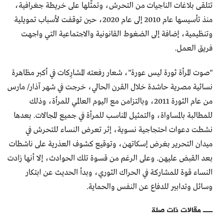
تتلقى بلاغات الناجيات من التحرش، وتمثِّلها على خريطة جغرافية،
منذ تأسيسها عام 2010 إلى عام 2020، حين توقفت لأسباب تمويلية
وتنظيمية، إضافة إلى الضغوط القانونية والاجتماعية التي واجهت
فريق العمل.
"صوت المرأة ثورة ليس عورة"، شعار رفعته المشارِكات في أكبر مظاهرة
نسائية مصرية حاشدة خلال القرن الحالي، خرجت في شهر آذار/ مارس
من عام الثورة 2011، وبالتزامن مع اليوم العالمي للمرأة، وذلك
للمطالبة بالمساواة، والتمثيل المناسب للمرأة في جميع المجالات. بعدها
نشطت دعوات احتجاجية نسوية، إثر تعرض النساء للتحرش في
ميدان التحرير بغرض إسكاتهن، وتوقيع كشوف العذرية على ناشطات
بعد القبض عليهن. وعلى الرغم من قسوة تلك الحوادث، إلا أنها زادت
النساء قوة للمشاركة في الحراك الثوري، وبدأ الحديث عن ابتكار
وسائل وتدابير للدفاع عن النفس والحماية.
مقالات ذات صلة