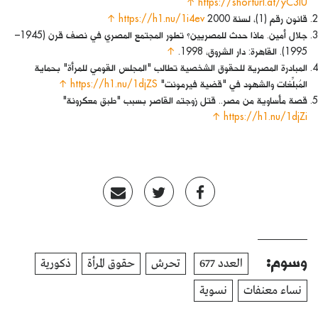
↑
https://shorturl.at/yC3lU
قانون رقم (1)، لسنة 2000
https://h1.nu/1i4ev
↑
جلال أمين. ماذا حدث للمصريين؟ تطور المجتمع المصري في نصف قرن (1945–
1995). القاهرة: دار الشروق، 1998.
↑
المبادرة المصرية للحقوق الشخصية تطالب "المجلس القومي للمرأة" بحماية
المُبلِّغات والشهود في "قضية فيرمونت"
https://h1.nu/1djZS
↑
قصة مأساوية من مصر.. قتل زوجته القاصر بسبب "طبق معكرونة"
↑
https://h1.nu/1djZi
وسوم:
العدد 677
تحرش
حقوق المرأة
ذكورية
نساء معنفات
نسوية