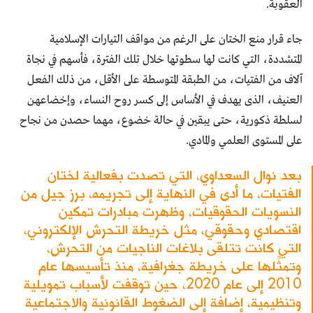
العقوبة.
جاء قرار منع الختان على الرغم من مواقف التيارات الإسلامية
المتشددة، التي كانت لها سطوتها خلال تلك الفترة، فأسهم في نجاة
آلاف من الفتيات، من الطبقة المتوسطة على الأقل، من ذلك الفعل
العنيف، الذى يهدف في الأساس إلى كسر روح النساء، وإخضاعهن
لسلطة ذكورية، حتى يبقين في حالة خضوع، مهما حصدن من نجاح
على المستوى العلمي والمادي.
بعد نوال السعداوي، التي تصدت بفعالية لختان
الفتيات، ما أدى في النهاية إلى تجريمه، برز جيل من
النسويات الحقوقيات، وظهرت مبادرات تمكين
اقتصادي وحقوقي، مثل خريطة التحرش الإلكتروني،
التي كانت تتلقى بلاغات الناجيات من التحرش،
وتمثِّلها على خريطة جغرافية، منذ تأسيسها عام
2010 إلى عام 2020، حين توقفت لأسباب تمويلية
وتنظيمية، إضافة إلى الضغوط القانونية والاجتماعية