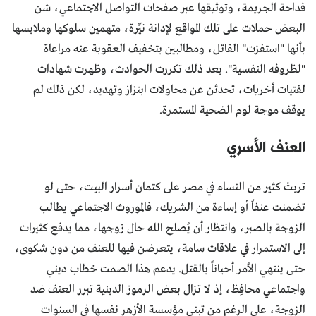
فداحة الجريمة، وتوثيقها عبر صفحات التواصل الاجتماعي، شن
البعض حملات على تلك المواقع لإدانة نيِّرة، متهمين سلوكها وملابسها
بأنها "استفزت" القاتل، ومطالبين بتخفيف العقوبة عنه مراعاة
"لظروفه النفسية". بعد ذلك تكررت الحوادث، وظهرت شهادات
لفتيات أخريات، تحدثن عن محاولات ابتزاز وتهديد، لكن ذلك لم
يوقف موجة لوم الضحية المستمرة.
العنف الأسري
تربتْ كثير من النساء في مصر على كتمان أسرار البيت، حتى لو
تضمنت عنفاً أو إساءة من الشريك، فالموروث الاجتماعي يطالب
الزوجة بالصبر، وانتظار أن يُصلح الله حال زوجها، مما يدفع كثيرات
إلى الاستمرار في علاقات سامة، يتعرضن فيها للعنف من دون شكوى،
حتى ينتهي الأمر أحياناً بالقتل. يدعم هذا الصمت خطاب ديني
واجتماعي محافِظ، إذ لا تزال بعض الرموز الدينية تبرر العنف ضد
الزوجة، على الرغم من تبني مؤسسة الأزهر نفسها في السنوات