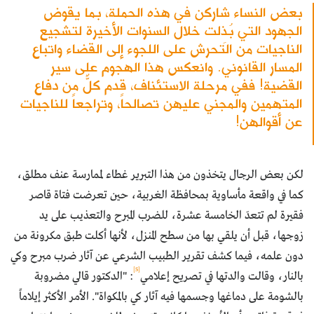
بعض النساء شاركن في هذه الحملة، بما يقوض
الجهود التي بُذِلت خلال السنوات الأخيرة لتشجيع
الناجيات من التحرش على اللجوء إلى القضاء واتباع
المسار القانوني. وانعكس هذا الهجوم على سير
القضية! ففي مرحلة الاستئناف، قدم كلٌّ من دفاع
المتهمين والمجني عليهن تصالحاً، وتراجعاً للناجيات
عن أقوالهن!
لكن بعض الرجال يتخذون من هذا التبرير غطاء لممارسة عنف مطلق،
كما في واقعة مأساوية بمحافظة الغربية، حين تعرضت فتاة قاصر
فقيرة لم تتعدَ الخامسة عشرة، للضرب المبرح والتعذيب على يد
زوجها، قبل أن يلقي بها من سطح المنزل، لأنها أكلت طبق مكرونة من
دون علمه، فيما كشف تقرير الطبيب الشرعي عن آثار ضرب مبرح وكي
[5]
بالنار، وقالت والدتها في تصريح إعلامي
: "الدكتور قالي مضروبة
بالشومة على دماغها وجسمها فيه آثار كي بالمكواة". الأمر الأكثر إيلاماً