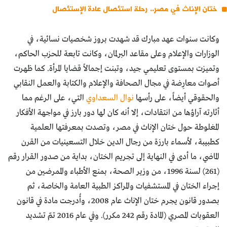
ختان الإناث في مصر.. رحلة استئصال عادة الإستئصال
وكانت سنوات عهد مبارك قد شهدت بروز شخصيات نسائية، في
الوزارات والإعلام وعلى مقاعد البرلمان، وكانت تابعة للحزب الحاكم،
وتميزت بمستوى تعليمي جيد، وتبنت إجمالاً قضايا المرأة. كما ظهرت
أصوات معارِضة في مجال الصحافة والإعلام والكتابة والعمل النقابي
والحقوقي أيضاً، على رأسها
نوال السعداوي
التي، على الرغم مما
أثارته آراؤها من انتقادات، إلا أنه كان لها دور بارز في مواجهة الأفكار
المغلوطة حول ختان الإناث في مصر، وتصدت بمعرفتها العلمية
كطبيبة، لأسماء بارزة من رجال الدين خلال التسعينيات من القرن
الماضي، ما أدى في النهاية إلى تجريم الختان، بداية من صدور القرار رقم
(261) لسنة 1996، من وزير الصحة، بمنع الأطباء والممرضين من
إجراء الختان في المستشفيات والمراكز الطبية العامة والخاصة، ثم
بصدور قانون يجرم ختان الإناث عام 2008، وأُدرجت مادة في قانون
العقوبات المصري (المادة رقم 242 مكرر). وفي عام 2016 تمّ تشديد