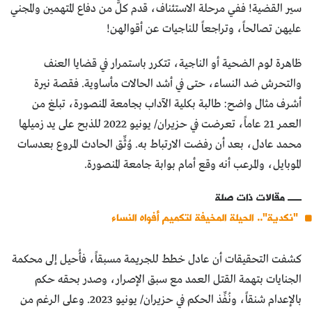
سير القضية! ففي مرحلة الاستئناف، قدم كلٌّ من دفاع المتهمين والمجني
عليهن تصالحاً، وتراجعاً للناجيات عن أقوالهن!
ظاهرة لوم الضحية أو الناجية، تتكرر باستمرار في قضايا العنف
والتحرش ضد النساء، حتى في أشد الحالات مأساوية. فقصة نيرة
أشرف مثال واضح: طالبة بكلية الآداب بجامعة المنصورة، تبلغ من
العمر 21 عاماً، تعرضت في حزيران/ يونيو 2022 للذبح على يد زميلها
محمد عادل، بعد أن رفضت الارتباط به. وُثِّق الحادث المروع بعدسات
الموبايل، والمرعب أنه وقع أمام بوابة جامعة المنصورة.
مقالات ذات صلة
"نكدية".. الحيلة المخيفة لتكميم أفواه النساء
كشفت التحقيقات أن عادل خطط للجريمة مسبقاً، فأُحيل إلى محكمة
الجنايات بتهمة القتل العمد مع سبق الإصرار، وصدر بحقه حكم
بالإعدام شنقاً، ونُفِّذ الحكم في حزيران/ يونيو 2023. وعلى الرغم من