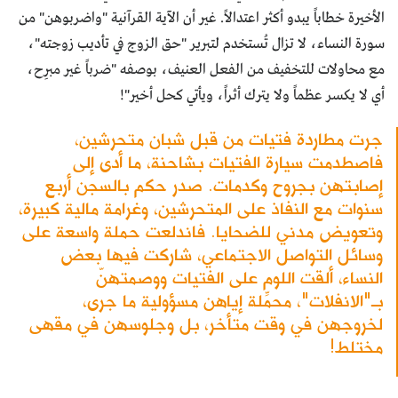
الأخيرة خطاباً يبدو أكثر اعتدالاً. غير أن الآية القرآنية "واضربوهن" من
سورة النساء، لا تزال تُستخدم لتبرير "حق الزوج في تأديب زوجته"،
مع محاولات للتخفيف من الفعل العنيف، بوصفه "ضرباً غير مبرِح،
أي لا يكسر عظماً ولا يترك أثراً، ويأتي كحل أخير"!
جرت مطاردة فتيات من قبل شبان متحرشين،
فاصطدمت سيارة الفتيات بشاحنة، ما أدى إلى
إصابتهن بجروح وكدمات. صدر حكم بالسجن أربع
سنوات مع النفاذ على المتحرشين، وغرامة مالية كبيرة،
وتعويض مدني للضحايا. فاندلعت حملة واسعة على
وسائل التواصل الاجتماعي، شاركت فيها بعض
النساء، ألقت اللوم على الفتيات ووصمتهنّ
بـ"الانفلات"، محمِّلة إياهن مسؤولية ما جرى،
لخروجهن في وقت متأخر، بل وجلوسهن في مقهى
مختلط!