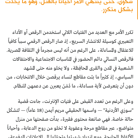
شكوى، حتى ينتهي الأمر أحياناً بالقتل، وهو ما يحدث
بشكل متكرر.
تكرر الأمر مع العديد من الفتيات اللاتي استخدمن الرقص أو الأداء
التعبيري كوسيلة للانتشار السريع، إذ صار الرقص الرقمي سبباً كافياً
للاعتقال والمساءلة، على الرغم من أنه ليس مجرماً في الثقافة المصرية.
فالرقص النسائي دائم الحضور في المناسبات الاجتماعية والاحتفالات
الشعبية في المدن والقرى المحافِظة، ولا يخلو منه حتى المشهد
السياسي، إذ كثيراً ما بثت مقاطع لنساء يرقصن خلال الانتخابات، من
دون أن يتعرضن لأية مساءلة، ما دُمْنَ يعبرن عن دعمهن للنظام.
وعلى الرغم من تعدد القبض على فتيات الإنترنت، جاءت قضية
"سوزي الأردنية" — واسمها الحقيقي مريم أيمن (18 عاماً) — لتشكَل
حالة خاصة. فهي صانعة محتوى فقيرة، بدأت صفحتها من منزل
متواضع، عبر مقاطع مرحة وعفوية لا تخلو من روح الدعابة، وأحياناً
الألفاظ الجارحة. ومع ازدياد شهرتها وتحوّلها إلى الإعلانات المدفوعة،