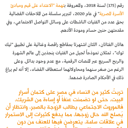
رقم (175) لسنة 2018، والمعروفة ب
تهمة "الاعتداء على قيم ومبادئ
الأسرة المصرية
" في عام 2020، لتبرير سلسلة من الملاحقات القضائية
بحق عدد من الفتيات الناشطات على وسائل التواصل الاجتماعي، وفي
مقدمتهن حنين حسام ومودة الأدهم.
هاتان الفتاتان، اللتان اشتهرتا بمقاطع راقصة وغنائية على تطبيق "تيك
توك"، تمثلان نموذجاً لجيل من الفتيات ينجذبن إلى عالم الشهرة
والربح السريع عبر المنصات الرقمية، مع عدم وجود بدائل. وعلى
الرغم من صغر سنهما ومحاولاتهما استعطاف القضاء، إلا أنه لم يراعَ
ذلك في الأحكام الصادرة ضدهما.
تربتْ كثير من النساء في مصر على كتمان أسرار
البيت، حتى لو تضمنت عنفاً أو إساءة من الشريك،
فالموروث الاجتماعي يطالب الزوجة بالصبر، وانتظار أن
يُصلح الله حال زوجها، مما يدفع كثيرات إلى الاستمرار
في علاقات سامة، يتعرضن فيها للعنف من دون