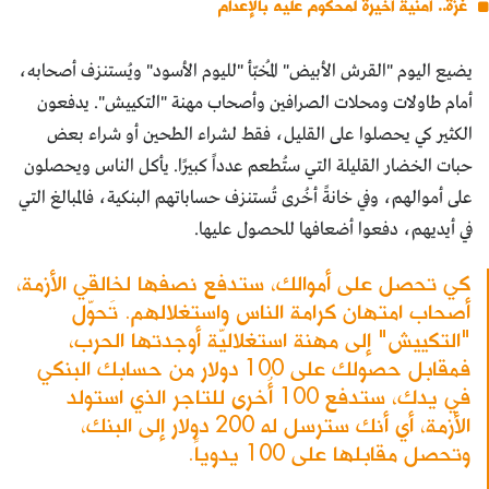
غزة.. أمنية أخيرة لمحكوم عليه بالإعدام
يضيع اليوم "القرش الأبيض" المُخبّأ "لليوم الأسود" ويُستنزف أصحابه،
أمام طاولات ومحلات الصرافين وأصحاب مهنة "التكييش". يدفعون
الكثير كي يحصلوا على القليل، فقط لشراء الطحين أو شراء بعض
حبات الخضار القليلة التي ستُطعم عدداً كبيرًا. يأكل الناس ويحصلون
على أموالهم، وفي خانةً أخُرى تُستنزف حساباتهم البنكية، فالمبالغ التي
في أيديهم، دفعوا أضعافها للحصول عليها.
كي تحصل على أموالك، ستدفع نصفها لخالقي الأزمة،
أصحاب امتهان كرامة الناس واستغلالهم. تَحوّل
"التكييش" إلى مهنة استغلاليّة أوجدتها الحرب،
فمقابل حصولك على 100 دولار من حسابك البنكي
في يدك، ستدفع 100 أُخرى للتاجر الذي استولد
الأزمة، أي أنك سترسل له 200 دولار إلى البنك،
وتحصل مقابلها على 100 يدوياً.