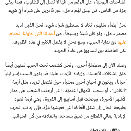
الشاحنات اليوميّة، على الرغم من أنها لا تصل إلى المطلوب، فيما يبقى
جزءٌ من الناس، مَن ليسَ لهُم دخل، غير قادرين على شراء أيّ شيء.
نحنُ أيضاً، مثلهم، نكاد لا نستطيع شراء شيء. نحنُ الذين لدينا
مصدر دخل، ولو كان قليلاً وبسيطاً، من
أعمالنا التي حاولنا الحفاظ
عليها
مع بداية الحرب، ومع دخلٍ لا يفعل الكثير في هذه الظروف.
لكن المفاضلة بين المساوئ هي عادةُ الحرب.
وصلنا الآن إلى معضلةٍ أُخرى، ونحن كشعب تحت الحرب نمتهن أيضاً
خلق المشكلات لأنفسنا، وزيادة الأزمات علينا. قد يكون السبب إسرائيلياً
أحياناً، ويكون في أحيانٍ أخرى محلياً، حينَ نفتعل المزيد، مثلَ أزمة
"الكاش"، أو سحب الأموال النقديّة، التي أرهقت الشعب على مدار
الأشهر الأخيرة، ووصلت قبل أسابيع إلى الذروة، وهي أزمة تعود
بطبيعة الحال إلى شكل المُعاناة التي تعيشها غزّة. فإلى جانب الحرب
الإبادية يعاني القطاع من ضيق مساحته وانغلاقه من كُل الجوانب.
مقالات ذات صلة