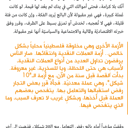
أنّك بلا كرامة، فحتى أموالك التي في يدك لم يعُد لها قيمة. لو كانت
عُملة كبيرة، فهي غير مقبولة لأن البائع يُريد الفكة، وإن كانت من فئة
قليلة، فهي لا تُعجبه، لخدش أو تمزق بسيط على الطرف، وقرر وفق
خبرته الاقتصاديّة والمالية والاجتماعية والسياسيّة أنها غير مقبولة.
الأزمة الأخرى وهي مخلوقة فلسطينياً محلياً بشكلٍ
خالص.. أزمة العملات النقدية وانتقائها. صار الناس
يرفضون تداول العديد من أنواع العملات النقدية،
لأسبابٍ هي حتى اللحظة، ويا للسخرية، غير معروفة.
بدأت القصة قبل سنة من الآن، مع أزمة الـ"10
شيكل"، وهي عملة معدنيّة. فجأة قرر بعض التجار
رفض استقبالها والتعامل بها. يتفحص بعضهم
العملة قبل أخذها، وبشكلٍ غريب لا تعرف السبب، وما
الذي يتفحّص فيها.
وقفتُ مؤخراً أمام بائع رفض التعامل مع الـ20 شيكلا، فذهبت إلى آخر