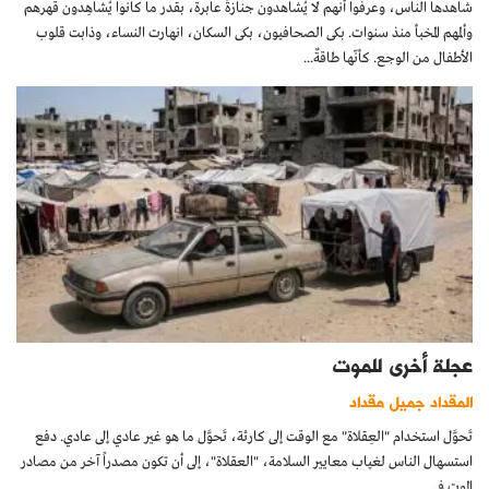
شاهدها الناس، وعرفوا أنهم لا يُشاهدون جنازةً عابرة، بقدر ما كانوا يُشاهِدون قهرهم
وألمهم المخبأ منذ سنوات. بكى الصحافيون، بكى السكان، انهارت النساء، وذابت قلوب
الأطفال من الوجع. كأنّها طاقةٌ...
عجلة أخرى للموت
المقداد جميل مقداد
تَحوَّل استخدام "العِقلاة" مع الوقت إلى كارثة، تَحوَّل ما هو غير عادي إلى عادي. دفع
استسهال الناس لغياب معايير السلامة، "العقلاة"، إلى أن تكون مصدراً آخر من مصادر
الموت في...