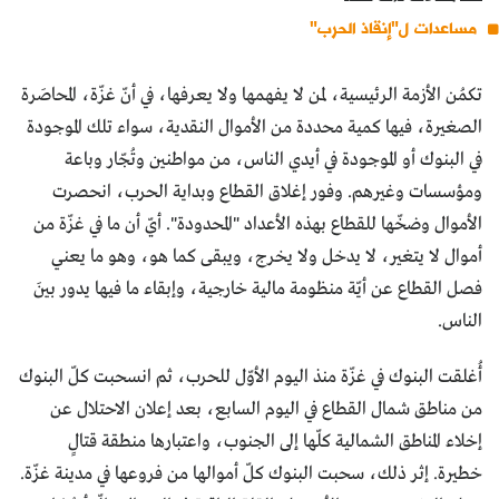
مساعدات ل"إنقاذ الحرب"
تكمُن الأزمة الرئيسية، لمن لا يفهمها ولا يعرفها، في أنّ غزّة، المحاصَرة
الصغيرة، فيها كمية محددة من الأموال النقدية، سواء تلك الموجودة
في البنوك أو الموجودة في أيدي الناس، من مواطنين وتُجّار وباعة
ومؤسسات وغيرهم. وفور إغلاق القطاع وبداية الحرب، انحصرت
الأموال وضخّها للقطاع بهذه الأعداد "المحدودة". أيّ أن ما في غزّة من
أموال لا يتغير، لا يدخل ولا يخرج، ويبقى كما هو، وهو ما يعني
فصل القطاع عن أيّة منظومة مالية خارجية، وإبقاء ما فيها يدور بينَ
الناس.
أُغلقت البنوك في غزّة منذ اليوم الأوّل للحرب، ثم انسحبت كلّ البنوك
من مناطق شمال القطاع في اليوم السابع، بعد إعلان الاحتلال عن
إخلاء المناطق الشمالية كلّها إلى الجنوب، واعتبارها منطقة قتالٍ
خطيرة. إثر ذلك، سحبت البنوك كلّ أموالها من فروعها في مدينة غزّة.