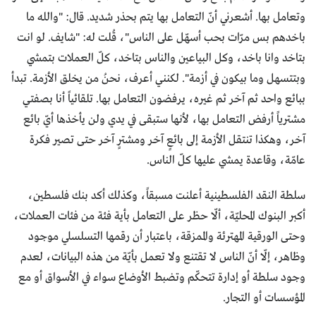
وتعامل بها. أشعرني أنّ التعامل بها يتم بحذر شديد. قال: "والله ما
باخدهم بس مرّات بحب أسهّل على الناس"، قُلت له: "شايف. لو انت
بتاخد وانا باخد، وكل البياعين والناس بتاخد، كلّ العملات بتمشي
وبتتسهل وما بيكون في أزمة". لكنني أعرف، نحنُ من يخلق الأزمة. تبدأ
ببائع واحد ثم آخر ثم غيره، يرفضون التعامل بها. تلقائياً أنا بصفتي
مشترياً أرفض التعامل بها، لأنها ستبقى في يدي ولن يأخذها أيّ بائع
آخر، وهكذا تنتقل الأزمة إلى بائعٍ آخر ومشترٍ آخر حتى تصير فكرة
عامّة، وقاعدة يمشي عليها كلّ الناس.
سلطة النقد الفلسطينية أعلنت مسبقاً، وكذلك أكد بنك فلسطين،
أكبر البنوك المحليّة، ألّا حظر على التعامل بأية فئة من فئات العملات،
وحتى الورقية المهترئة والممزقة، باعتبار أن رقمها التسلسلي موجود
وظاهر، إلّا أنّ الناس لا تقتنع ولا تعمل بأيّة من هذه البيانات، لعدم
وجود سلطة أو إدارة تتحكّم وتضبط الأوضاع سواء في الأسواق أو مع
المؤسسات أو التجار.