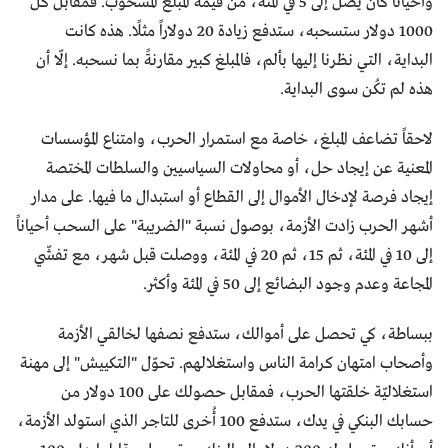
وأحياناً كان يصل إلى 5 في المئة، من قيمة المبلغ المسحوب. فمُقابل كلّ
1000 دولار ستسحبه، ستدفع زيادة 20 دولاراً مثلًا. هذه كانت
البداية، التي نظرنا إليها بألم، فالمبلغ كبير مقارنةً بما نسحبه. إلّا أن
هذه لم تكُن سوى البداية.
لاحقاً تضاعف المبلغ، خاصة مع استمرار الحرب، وامتناع المؤسسات
المعنية عن إيجاد حل، أو محاولات السياسيين والسلطات المختصة
إيجاد فرصة لإدخال الأموال إلى القطاع أو استبدال ما فيها. على مدار
أشهر الحرب زادت الأزمة، بوصول نسبة "الضريبة" على السحب أحياناً
إلى 10 في المئة، ثم 15، ثم 20 في المئة، ووصلت قبل شهر، مع تفشّي
المجاعة وعدم وجود البضائع إلى 50 في المئة وأكثر.
ببساطة، كي تحصل على أموالك، ستدفع نصفها لخالقي الأزمة
وأصحاب امتهان كرامة الناس واستغلالهم. تحوّل "التكييش" إلى مهنة
استغلاليّة خلقتها الحرب، فمقابل حصولك على 100 دولار من
حسابك البنكي في يدك، ستدفع 100 أُخرى للتاجر الذي استولد الأزمة،