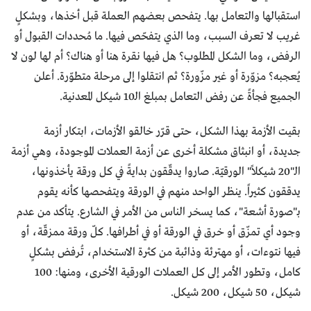
استقبالها والتعامل بها. يتفحص بعضهم العملة قبل أخذها، وبشكلٍ
غريب لا تعرف السبب، وما الذي يتفحّص فيها. ما مُحددات القبول أو
الرفض، وما الشكل المطلوب؟ هل فيها نقرة هنا أو هناك؟ أم لها لون لا
يُعجبه؟ مزوّرة أو غير مزّورة؟ ثم انتقلوا إلى مرحلة متطوّرة. أعلن
الجميع فجأةً عن رفض التعامل بمبلغ الـ10 شيكل المعدنية.
بقيت الأزمة بهذا الشكل، حتى قرّر خالقو الأزمات، ابتكار أزمة
جديدة، أو انبثاق مشكلة أخرى عن أزمة العملات الموجودة، وهي أزمة
الـ"20 شيكلاً" الورقيّة. صاروا يدقّقون بدايةً في كل ورقة يأخذونها،
يدققون كثيراً. ينظر الواحد منهم في الورقة ويتفحصها كأنه يقوم
بـ"صورة أشعة"، كما يسخر الناس من الأمر في الشارع. يتأكد من عدم
وجود أي تمزّق أو خرق في الورقة أو في أطرافها. كلّ ورقة ممزقّة، أو
فيها نتوءات، أو مهترئة وذائبة من كثرة الاستخدام، تُرفض بشكلٍ
كامل، وتطور الأمر إلى كل العملات الورقية الأخرى، ومنها: 100
شيكل، 50 شيكل، 200 شيكل.