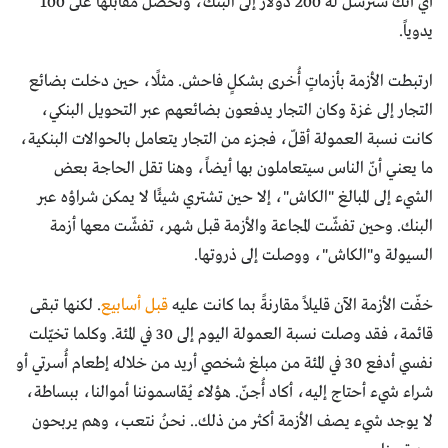
أي أنك سترسل له 200 دولار إلى البنك، وتحصل مقابلها على 100
يدوياً.
ارتبطت الأزمة بأزماتٍ أُخرى بشكلٍ فاحش. مثلًا، حين دخلت بضائع
التجار إلى غزة وكان التجار يدفعون بضائعهم عبر التحويل البنكي،
كانت نسبة العمولة أقلّ، فجزء من التجار يتعامل بالحوالات البنكية،
ما يعني أنّ الناس سيتعاملون بها أيضاً، وهنا تقل الحاجة بعض
الشيء إلى المبالغ "الكاش"، إلا حين تشتري شيئًا لا يمكن شراؤه عبر
البنك. وحين تفشّت المجاعة والأزمة قبل شهر، تفشّت معها أزمة
السيولة و"الكاش"، ووصلت إلى ذروتها.
خفّت الأزمة الآن قليلاً مقارنةً بما كانت عليه
قبل أسابيع
. لكنها تبقى
قائمة، فقد وصلت نسبة العمولة اليوم إلى 30 في المئة. وكلما تخيّلت
نفسي أدفع 30 في المئة من مبلغ شخصي أريد من خلاله إطعام أُسرتي أو
شراء شيء أحتاج إليه، أكاد أُجنّ. هؤلاء يُقاسموننا أموالنا، ببساطة،
لا يوجد شيء يصف الأزمة أكثر من ذلك.. نحنُ نتعب، وهم يربحون