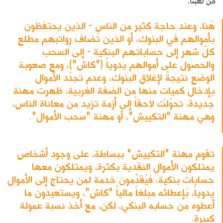
من تعبنا.
هُنا، وعند حاجة كثير من الناس - الذين يحتفظون
بأموالهم في البنوك، أو الذين تُضاف رواتبهم مطلع
كلّ شهر إلى حساباتهم البنكية - إلى السحب
والحصول على أموالهم يدوياً ("كاش")، ومع صعوبة
الوضع نتيجةً لإغلاق البنوك، وعدم تجدّد الأموال
بإدخال كمياتٍ منها من الضفة الغربية، ظهرت مهنة
جديدة، تحوّلت لاحقاً إلى أزمة تزيد من معاناة الناس،
وهي مهنة "التكييش"، أو مهنة "سحب الأموال".
تقوم مهنة "التكييش" ببساطة، على وجود أشخاص
يمتلكون الأموال النقدية بكثرة، ويمتلكون معها
حساباتٍ بنكية، فيُقدِّمون خدمة لمن يحتاج إلى الأموال
يدوياً، بإعطائه مبلغاً مالياً "كاش"، ويستعيدون ما
أعطوه من حسابه البنكي، لكن، مع أخذ نسبة عمولة
كبيرة.