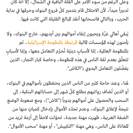
وعلى الرغم من سوء الأمر على القلة الباقية في الشمال، إلّا أنهُ كان
تدبيراً جيداً، لأن الاحتلال قام بتدمير كلّ فروع البنوك وحرقها في بداية
الحرب، وبالتالي فانسحابها أنقذ المبالغ القليلة التي كانت فيها.
يُبقي أهالي غزّة ويحبون إبقاء أموالهم بين أيديهم، خارج البنوك، ولا
يَأمنون لهذه المؤسسات المالية
المرتبطة بالمنظومة الإسرائيلية
، ثم
بالمنظومة العالمية، إمّا لأسبابٍ دينيّة تُحرِّم التعامل معها، وإمّا لأسبابٍ
تتعلّق بعدم ثقة الناس في هذه المنظومة، وخاصة كبار التجار، الذين
يفضّلون التعامل اليدوي بـ"الكاش".
هُنا، وعند حاجة كثير من الناس الذين يحتفظون بأموالهم في البنوك،
أو الذين تُضاف رواتبهم مطلع كلّ شهر إلى حساباتهم البنكية، إلى
السحب والحصول على أموالهم يدوياً ("كاش")، ومع صعوبة الوضع
نتيجةً لإغلاق البنوك، وعدم تجدّد الأموال بإدخال كمياتٍ منها من
الضفة الغربية، ظهرت مهنة جديدة، تحوّلت لاحقاً إلى أزمة تزيد من
المعاناة على الناس، وهي مهنة "التكييش"، أو مهنة "سحب الأموال".