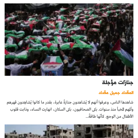
جنازات مؤجلة
المقداد جميل مقداد
شاهدها الناس، وعرفوا أنهم لا يُشاهدون جنازةً عابرة، بقدر ما كانوا يُشاهِدون قهرهم
وألمهم المخبأ منذ سنوات. بكى الصحافيون، بكى السكان، انهارت النساء، وذابت قلوب
الأطفال من الوجع. كأنّها طاقةٌ...