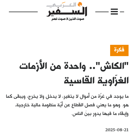
فكرة
"الكاش".. واحدة من الأزمات
الرئيسية
مواضيع
الغزّاوية القاسية
إفتتاحية
ما يوجد في غزّة من أموال لا يتغير، لا يدخل ولا يخرج، ويبقى كما
فكرة
هو. وهو ما يعني فصل القطاع عن أيّة منظومة مالية خارجية،
وإبقاء ما فيها يدور بينَ الناس.
دفاتر
بالصورة
2025-08-21