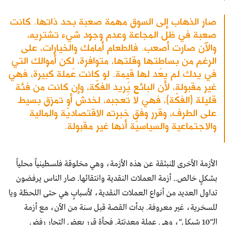
صار الذهاب إلى السوق مهمة صعبة بحد ذاتها. كانت
صعبة في ظل المجاعة وعدم وجود شيء تشتريه،
والآن صارت أصعب. فالطعام أمامك والخيارات، على
الرغم من بساطتها وقلتها، متوافرة، لكن أموالك التي
في يدك لم يعُد لها قيمة. لو كانت عُملة كبيرة، فهي
غير مقبولة، لأن البائع يُريد الفكّة، وإن كانت من فئة
قليلة (الفكّة)، فهي لا تُعجبه، لخدش أو تمزق بسيط
على الطرف، وقرر وفق خبرته الاقتصاديّة والمالية
والاجتماعية والسياسيّة أنها غير مقبولة.
الأزمة الأخرى المنبثقة عن هذه الأزمة، وهي مخلوقة فلسطينياً محلياً
بشكلٍ خالص.. أزمة العملات النقدية وانتقائها. صار الناس يرفضون
تداول العديد من أنواع العملات النقدية، لأسبابٍ هي حتى اللحظة ويا
للسخرية، غير معروفة. بدأت القصة قبل سنة من الآن، مع أزمة
الـ"10 شيكل"، وهي عملة معدنيّة. فجأة قرر بعض التجار رفض