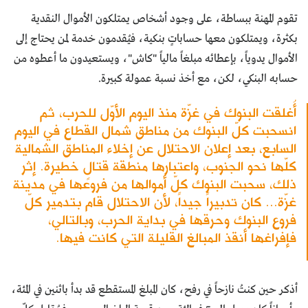
تقوم المهنة ببساطة، على وجود أشخاص يمتلكون الأموال النقدية
بكثرة، ويمتلكون معها حساباتٍ بنكية، فيُقدمون خدمة لمن يحتاج إلى
الأموال يدوياً، بإعطائه مبلغاً مالياً "كاش"، ويستعيدون ما أعطوه من
حسابه البنكي، لكن، مع أخذ نسبة عمولة كبيرة.
أُغلقت البنوك في غزّة منذ اليوم الأوّل للحرب، ثم
انسحبت كلّ البنوك من مناطق شمال القطاع في اليوم
السابع، بعد إعلان الاحتلال عن إخلاء المناطق الشمالية
كلّها نحو الجنوب، واعتبارها منطقة قتالٍ خطيرة. إثر
ذلك، سحبت البنوك كلّ أموالها من فروعها في مدينة
غزّة... كان تدبيراً جيداً، لأن الاحتلال قام بتدمير كلّ
فروع البنوك وحرقها في بداية الحرب، وبالتالي،
فإفراغها أنقذ المبالغ القليلة التي كانت فيها.
أذكر حين كنتُ نازحاً في رفح، كان المبلغ المستقطع قد بدأ باثنين في المئة،