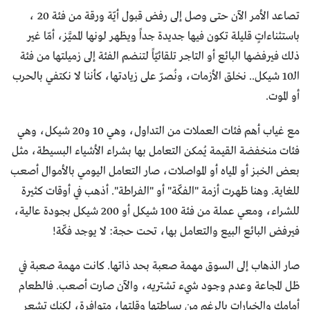
تصاعد الأمر الآن حتى وصل إلى رفض قبول أيّة ورقة من فئة 20 ،
باستثناءاتٍ قليلة تكون فيها جديدة جداً ويظهر لونها المميَّز، أمّا غير
ذلك فيرفضها البائع أو التاجر تلقائيّاً لتنضم الفئة إلى زميلتها من فئة
الـ10 شيكل.. نخلق الأزمات، ونُصرّ على زيادتها، كأننا لا نكتفي بالحرب
أو الموت.
مع غياب أهم فئات العملات من التداول، وهي 10 و20 شيكل، وهي
فئات منخفضة القيمة يُمكن التعامل بها بشراء الأشياء البسيطة، مثل
بعض الخبز أو المياه أو المواصلات، صار التعامل اليومي بالأموال أصعب
للغاية. وهنا ظهرت أزمة "الفكّة" أو "الفراطة". أذهب في أوقات كثيرة
للشراء، ومعي عملة من فئة 100 شيكل أو 200 شيكل بجودة عالية،
فيرفض البائع البيع والتعامل بها، تحت حجة: لا يوجد فكّة!
صار الذهاب إلى السوق مهمة صعبة بحد ذاتها. كانت مهمة صعبة في
ظل المجاعة وعدم وجود شيء تشتريه، والآن صارت أصعب. فالطعام
أمامك والخيارات بالرغم من بساطتها وقلتها، متوافرة، لكنك تشعر