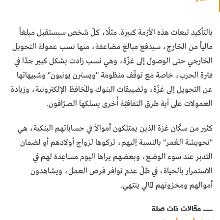
بالتأكيد تبعات هذه الأزمة كبيرة. مثلًا، كلّ شخص سيستقبل مبلغاً
مالياً من الخارج، سيدفع مبالغ مضاعفة، منها نسب عمولة التحويل
الخارجي حتى الوصول إلى غزّة، وهي نسب زادت بشكل كبير جدًا في
فترة الحرب، خاصة مع توقّف منظومة "ويسترن يونيون" وشبيهاتها
عن التحويل إلى غزّة، وتضييقات البنوك والمَحَافظ الإلكترونية، وزيادة
العمولات على أية طرق التفافيّة أُخرى يسلكها الصرّافون.
كثير من سكّان غزة الذين يمتلكون أموالاً في حساباتهم البنكية، هي
"تحويشة العُمر" بالنسبة إليهم، تركوها لزواج أولادهم أو لضمان
التدبر عند سوء الوضع، وبعضهم يراها اليوم مساعِدة لهم في
الاستمرار بالحياة، في ظلّ عدم توافر فرص العمل، ويشاهدون
أموالهم ومخزونهم المالي ينتهي.
مقالات ذات صلة