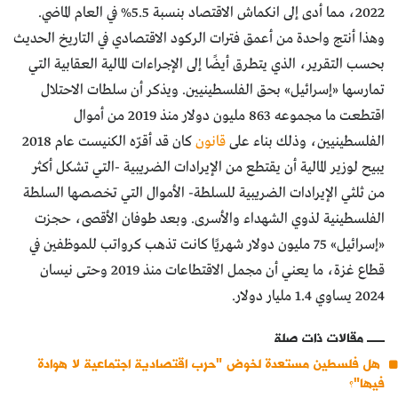
2022، مما أدى إلى انكماش الاقتصاد بنسبة 5.5% في العام الماضي.
وهذا أنتج واحدة من أعمق فترات الركود الاقتصادي في التاريخ الحديث
بحسب التقرير، الذي يتطرق أيضًا إلى الإجراءات المالية العقابية التي
تمارسها «إسرائيل» بحق الفلسطينيين. ويذكر أن سلطات الاحتلال
اقتطعت ما مجموعه 863 مليون دولار منذ 2019 من أموال
الفلسطينيين، وذلك بناء على
قانون
كان قد أقرّه الكنيست عام 2018
يبيح لوزير المالية أن يقتطع من الإيرادات الضريبية -التي تشكل أكثر
من ثلثي الإيرادات الضريبية للسلطة- الأموال التي تخصصها السلطة
الفلسطينية لذوي الشهداء والأسرى. وبعد طوفان الأقصى، حجزت
«إسرائيل» 75 مليون دولار شهريًا كانت تذهب كرواتب للموظفين في
قطاع غزة، ما يعني أن مجمل الاقتطاعات منذ 2019 وحتى نيسان
2024 يساوي 1.4 مليار دولار.
مقالات ذات صلة
هل فلسطين مستعدة لخوض "حرب اقتصادية اجتماعية لا هوادة
فيها"؟