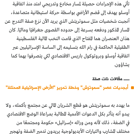
تأتي هذه الإجراءات حصيلة لمسار مخادع وتدريجي امتد منذ اتفاقية
أوسلو يهدف إلى قضم الأراضي بواسطة حركة استيطانية متصاعدة،
أنجبت شخصيات مثل سموتريتش الذي يريد الآن نزع صفة التدرج عن
المسار المذكور ودفعه بسرعة إلى حدوده القصوى جغرافيًا وماليًا. كان
هذان العنصران هما المفتاح الذي قامت النخب المالية الفلسطينية
الطفيلية الحاكمة في رام الله بتسليمه إلى الساسة الإسرائيليين عبر
اتفاقية أوسلو وبروتوكول باريس الاقتصادي لكي يتصرفوا بهما كما
يشاؤون.
مقالات ذات صلة
أبجديات عصر "سموترش" وخطة تحرير "الأرض الإسرائيلية المحتلة"
ما يهدد به سموتريتش هو قطع الشريان المالي عن مجتمع بأكمله، ولا
يبدو أنه يتأثر بكل الدعوات الأممية المطالبة بمراعاة الوضع الاقتصادي
في الضفة، ذلك لأنه ومن ورائه «إسرائيل» حكومة ومجتمعًا من
مختلف المشارب والتيارات الأيديولوجية يريدون تدمير الضفة وتهجير