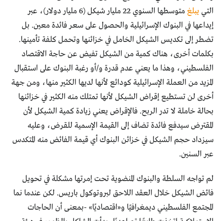
التي
يبلغ
متوسطها السنوي 22 مليار شيكل (6 مليار دولار)، عبر
إيداعها في البنوك الإسرائيلية والحصول على سعر فائدة معين. بل
تضطر إلى تكديس الشيكل الخامل في خزائنها وتحمل كلفة تأمينها.
بكلمات أخرى، هناك كمية من الشيكل تفيض عن حاجة الاقتصاد
الفلسطيني، وهذا ما يعني عدم قدرة و/أو رغبة البنوك على استقبال
المزيد من العملة الإسرائيلية كودائع لأنها لديها الكثير منها، ومن جهة
أخرى لن تستطيع إقراض الشيكل لأنها تمتلك منه الكثير في خزائنها
بحالة خاملة لا تدر الربح. فالإقراض يعني زيادة كمية الشيكل لأن
المقترض سيدفع فائدة تضاف إلى القيمة الإسمية للقرض، وعليه
سيزداد حجم الشيكل في خزائن البنوك أي قيمة الفائض منه المتكدس
عبر السنين.
لم تواجه السلطة والبنوك المنضوية تحت إمرتها مشكلة في تحويل
فائض الشيكل خلال العقد اللاحق لبروتوكول باريس. لكن عندما نما
المجتمع الفلسطيني ديمغرافيًا و«اقتصاديًا» -بمعنى أن الحاجات