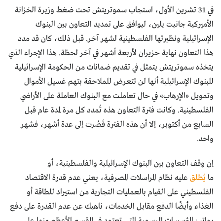
في 31 تشرين الأول، استجاب سموتريتش تحت ضغط وزيرة الخزانة
الأميركية جانيت يلين، ليوافق على تمديد التعاون بين البنوك
الإسرائيلية ونظيرتها الفلسطينية لشهر آخر. قبل ذلك، كان قد مدد
هذا التعاون نهاية حزيران لأربعة أشهر في آخر لحظة. هذا الإجراء الذي
يتخذه سموتريتش يتمثل في تقديم ضمانات من الحكومة الإسرائيلية
للبنوك الإسرائيلية أنها لن تتعرض للملاحقة بتهم غسيل الأموال
وتمويل «الإرهاب» في حال تعاملت مع البنوك العاملة على الأراضي
الفلسطينية. وكانت فترة التعاون هذه تُمدد كل مرة لمدة عام قبل
السابع من أكتوبر، إلا أن هذه الفترة قَصُرت إلى عدة أشهر، فشهر
واحد.
إن وقف التعاون بين البنوك الإسرائيلية والفلسطينية، أو
ما
يُطلق
عليه نظام المراسلات المصرفية، يعني عدم قدرة الاقتصاد
الفلسطيني على القيام بالعمليات التجارية من استيراد للطاقة أو
الغذاء وأيضًا الدفع مقابل الخدمات، ناهيك عن عدم القدرة على دفع
رواتب المؤسسات الرسمية التي تعتمد في القسم الأعظم منها على