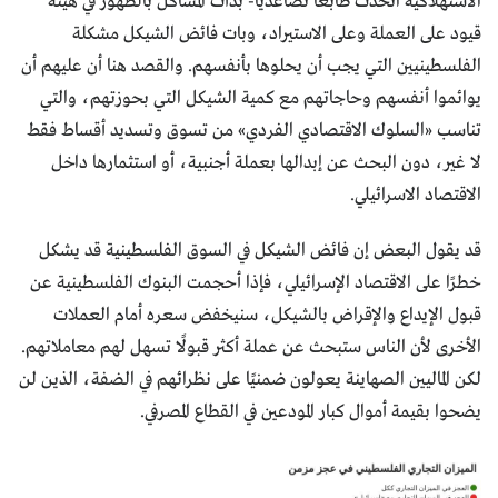
الاستهلاكية اتخذت طابعًا تصاعديًا- بدأت المشاكل بالظهور في هيئة
قيود على العملة وعلى الاستيراد، وبات فائض الشيكل مشكلة
الفلسطينيين التي يجب أن يحلوها بأنفسهم. والقصد هنا أن عليهم أن
يوائموا أنفسهم وحاجاتهم مع كمية الشيكل التي بحوزتهم، والتي
تناسب «السلوك الاقتصادي الفردي» من تسوق وتسديد أقساط فقط
لا غير، دون البحث عن إبدالها بعملة أجنبية، أو استثمارها داخل
الاقتصاد الاسرائيلي.
قد يقول البعض إن فائض الشيكل في السوق الفلسطينية قد يشكل
خطرًا على الاقتصاد الإسرائيلي، فإذا أحجمت البنوك الفلسطينية عن
قبول الإيداع والإقراض بالشيكل، سنيخفض سعره أمام العملات
الأخرى لأن الناس ستبحث عن عملة أكثر قبولًا تسهل لهم معاملاتهم.
لكن الماليين الصهاينة يعولون ضمنيًا على نظرائهم في الضفة، الذين لن
يضحوا بقيمة أموال كبار المودعين في القطاع المصرفي.