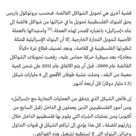
قضية أخرى هي تحويل الشواكل الفائضة. فبحسب بروتوكول باريس
يحق للبنوك الفلسطينية تحويل ما في خزائنها من شواكل فائضة إلى
[5]
بنك «إسرائيل» باعتباره المصدر لهذه العملة،
واستبدالها بالعملة
الأجنبية لتمويل التجارة الخارجية. إلا أن البنوك الإسرائيلية الممثلة
لنظيرتها الفلسطينية في المقاصة، وبعد تصنيف قطاع غزة «كيانًا
معاديًا» بعد سيطرة حركة حماس عليه، رفضت تحويلات الشواكل
الفائضة عام 2009، قبل أن يتم الاتفاق عام 2011 على شحن كمية
معينة من النقد، وصلت عشية طوفان الأقصى إلى 4 مليارات شيكل
(1.5 مليار دولار) كل أربعة أشهر.
إن فائض الشيكل الذي يتدفق من العمليات التجارية مع «إسرائيل»
ومن أجور الفلسطينيين الذين يعملون في الداخل (قبل السابع من
أكتوبر) ومن عمليات الشراء التي يقوم بها فلسطينيو الداخل خلال
زيارتهم للضفة، كل هذا يؤدي إلى تراكم الشيكل في قنوات التداول
وخزائن البنوك التي لا تستطيع تشغيل هذه الفوائض،