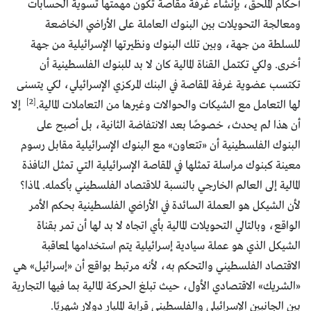
أحكام الملحق، بإنشاء غرفة مقاصة تكون مهمتها تسوية الحسابات
ومعالجة التحويلات بين البنوك العاملة على الأراضي الخاضعة
للسلطة من جهة، وبين تلك البنوك ونظيرتها الإسرائيلية من جهة
أخرى. ولكي تكتمل القناة المالية كان لا بد للبنوك الفلسطينية أن
تكتسب عضوية غرفة المقاصة في البنك المركزي الإسرائيلي، لكي يتسنى
[2]
لها التعامل مع الشيكات والحوالات وغيرها من التعاملات المالية.
إلا
أن هذا لم يحدث، خصوصًا بعد الانتفاضة الثانية، بل أصبح على
البنوك الفلسطينية أن «تتعاون» مع البنوك الإسرائيلية مقابل رسوم
معينة كبنوك مراسلة تمثلها في المقاصة الإسرائيلية التي تمثل النافذة
المالية إلى العالم الخارجي بالنسبة للاقتصاد الفلسطيني بأكمله. لماذا؟
لأن الشيكل هو العملة السائدة في الأراضي الفلسطينية بحكم الأمر
الواقع، وبالتالي التحويلات المالية بأي اتجاه لا بد لها أن تمر بقناة
الشيكل الذي هو عملة سيادية إسرائيلية يتم استخدامها لمعاقبة
الاقتصاد الفلسطيني والتحكم به، لأنه مرتبط بواقع أن «إسرائيل» هي
«الشريك» الاقتصادي الأول، حيث تبلغ الحركة المالية بما فيها التجارية
بين الجانبين الإسرائيلي والفلسطيني قرابة المليار دولار شهريًا.