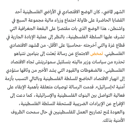
الشهر الماضي، كان الوضع الاقتصادي في الأراضي الفلسطينية أحد
القضايا الحاضرة على طاولة اجتماع وزراء مالية مجموعة السبع في
واشنطن، هذا الوضع الذي بات مقتصرًا على البقعة الجغرافية التي
تشرف عليها السلطة الفلسطينية، بالنظر إلى عملية الإبادة الجارية في
قطاع غزة والتي أخرجته -محاسبيًا على الأقل- من المشهد الاقتصادي
الفلسطيني.
تمخض
الاجتماع عن رسالة بُعثت إلى بنيامين نتنياهو
تحذره من سياسات وزير ماليته بتسلئيل سموتريتش تجاه الاقتصاد
الفلسطيني، فالضغوطات والقيود التي يشد الأخير من وثاقها ستؤدي
إلى انهيار الاقتصاد الخاضع للسلطة الفلسطينية وبالتالي التسبب بأزمة
أمنية لـ«إسرائيل». قدمت الرسالة توصيات متعلقة بأهمية الإبقاء على
فعالية التواصل بين البنوك الفلسطينية والإسرائيلية، كما دعت إلى
الإفراج عن الإيرادات الضريبية المستحقة للسلطة الفلسطينية،
والعودة لمنح تصاريح العمل للفلسطينيين في حال سمحت الظروف
الأمنية بذلك.