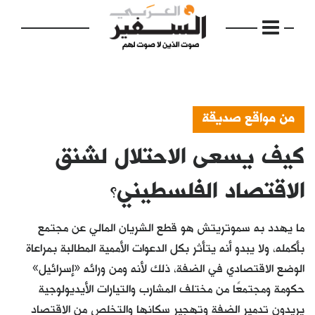
من مواقع صديقة
كيف يسعى الاحتلال لشنق
الرئيسية
مواضيع
الاقتصاد الفلسطيني؟
إفتتاحية
ما يهدد به سموتريتش هو قطع الشريان المالي عن مجتمع
فكرة
بأكمله، ولا يبدو أنه يتأثر بكل الدعوات الأممية المطالبة بمراعاة
الوضع الاقتصادي في الضفة، ذلك لأنه ومن ورائه «إسرائيل»
دفاتر
حكومة ومجتمعًا من مختلف المشارب والتيارات الأيديولوجية
بالصورة
يريدون تدمير الضفة وتهجير سكانها والتخلص من الاقتصاد