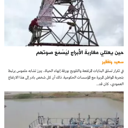
حين يعتلي مغاربةٌ الأبراج ليُسْمَعَ صوتهم
سعيد ولفقير
في تكرار تسلق البنايات المرتفعة والتلويح بورقة إنهاء الحياة، يبرز تشابه ملموس يرتبط
بتجربة المواطن المريرة مع المؤسسات الحكومية. ذلك أن كل شخص بادر إلى هذا الارتفاع
العمودي، كان قد...