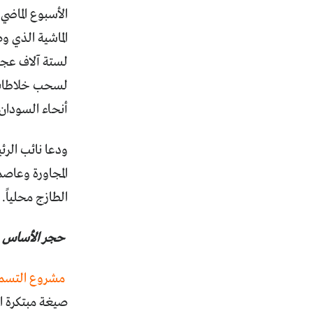
الأسبوع الماضي
الماشية الذي 
لستة آلاف عجل
لسحب خلاطات ا
أنحاء السودان.
ودعا نائب الرئ
المجاورة وعاصم
الطازج محلياً.
حجر الأساس
مشروع التسم
صيغة مبتكرة ا