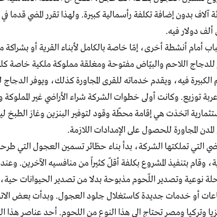
اثة آلاف بدون إضافة تكلفة رأسمالية كبيرة. ولهذا تقرر المضي قدما
ألف دولار فيه.
باب أمام أنشطة أخرى، إمّا خاصة بالكامل لأبناء القرية أو بشراكة 
لدجاج اللاحم والبيّاض مفتوحة ومغلقة مملوكة ملكية خاصة كلياً
الكبيرة فيه، ويقدم خدماته للقرى المجاورة كذلك، ويوفر الدجاج 
ثمارية اتخذت هي إقامة محطّة وقود لتوفير البنزين وغاز الطبخ ليكو
المدن المجاورة للحصول على الإمدادات اللازمة.
ضي التي تملكتها الشركة، بدأ بناء حظائر تسمين العجول التي طرح
ة، وقام بتنفيذ المشروع بكلفة أقلّ كثيراً من منافسيه الآخرين. وعند ه
رحلة نوعية وتصدير اللّحوم مذبوحة بدلا من تصدير الحيوانات حية،
اعات أو خدمات جديدة كاستغلال جلود العجول. وبدأت بعض الاتص
زيا وتركيا ومصر تحتاج الى هذا النوع من اللحوم. أحد عناصر هذا ال