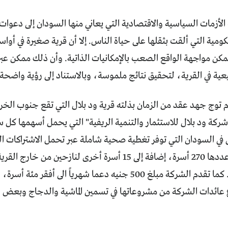
لأزمات السياسية والاقتصادية التي يعاني منها السودان إلى دعوات
ومية التي ألقت بثقلها على حياة الناس. إلا أن قرية صغيرة في أ
مكن مواجهة الواقع الصعب بالإمكانيات الذاتية. وأن ذلك ممكن عبر 
عية في القرية، لتحقيق نتائج ملموسة، وبالاستناد إلى رؤية واضحة
ركة ود بلال للاستثمار والتنمية الريفية" التي يحمل أسهمها كل س
 في السودان التي توفر تغطية صحية شاملة عبر تحمل الاشتراكات ا
أسرهم البالغ عددها 270 أسرة، إضافة إلى 15 أسرة أخرى لناز
هو 360 جنيها. كما تقدم الشركة مبلغ 500 جنيه دعما شهرياً الى
فاع عائدات الشركة من مشروعاتها في تسمين الماشية والدجاج وبعض