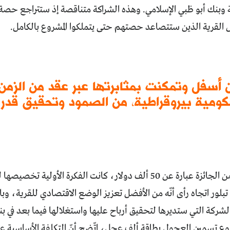
رية وبنك أبو ظبي الإسلامي. وهذه الشراكة متناقصة إذ ستتراجع ح
 القرية الذين ستتصاعد حصتهم حتى يتملكوا المشروع بالكامل.
ن أسفل وتمكنت بمثابرتها عبر عقد من الزم
كومية بيروقراطية، من الصمود وتحقيق قدر م
نصيب القرية من الجائزة عبارة عن 50 ألف دولار، كانت الفكرة الأو
بلور اتجاه رأى أنّه من الأفضل تعزيز الوضع الاقتصادي للقرية، وبال
ركة التي ستديرها لتحقيق أرباح عليها واستغلالها فيما بعد في بناء
وع تسمين العجول بطاقة ألف عجل، اتّضح أنّ التكلفة الأساسية ع