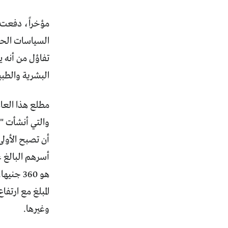
مؤخراً، دفعت ا
السياسات الحك
تفاؤل من أنه ي
البشرية والطبي
والتي أنشأت "ش
أن تصبح الأولى
المبلغ مع ارت
وغيرها.