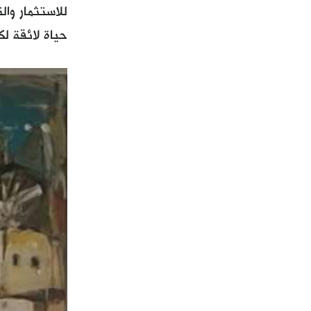
للاستثمار وا
حياة لائقة ل