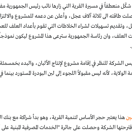
 شكّل منعطفاً في مسيرة القرية التي زارها نائب رئيس الجمهورية 
وصلت طاقته الى ثلاثة آلاف عجل، وأعلن عن دعمه للمشروع والالتز
، وتقديم تسهيلات لشراء الخلاطات التي تقوم بأعداد العلف للعجو
لعلف، وان رئاسة الجمهورية سترعى هذا المشروع ليكون نموذجاً
يس الشركة للنظر في إقامة مشروع لإنتاج الألبان، والبدء بخمسمئة بق
ة الولاية، لأنه ليس مقبولاً اللجوء إلى لبن البودرة المستورد بينما
ين
هذا يعتبر حجر الأساس لتنمية القرية، وهو بدأ شراكة مع بنك ا
قترحتها الشركة وحصلت على جائرة "الخدمات المصرفية المبنية على