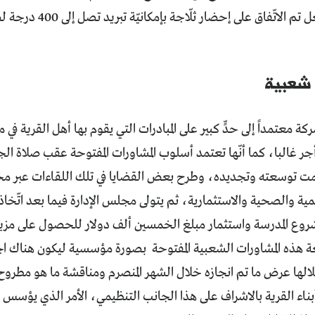
ضخمة. وبالفعل تم الاتّف
شعبية
 معتمداً إلى حدٍّ كبير على المبادرات التي يقوم بها أهل القرية في
 غالبا، كما أنّها تعتمد أسلوب المشاورات المفتوحة عقب صلاة ال
مت توسعته وتجديده، وطرح بعض القضايا في تلك اللقاءات عبر مخت
ية والصحية والاستثمارية، ثم يتولى مجلس الإدارة فيما بعد اتّخاذ
روع المدرسة واستثمار مبلغ الخمسين ألف دولار للحصول على مزيد 
 هذه المشاورات الشعبية المفتوحة بصورة مؤسسية ليكون هناك 
لها عرض ما تم انجازه خلال الشهر المنصرم ومناقشة ما هو مطروح 
اء القرية بالاشراف على هذا الجانب التنظيمي، الأمر الذي يؤسس ل