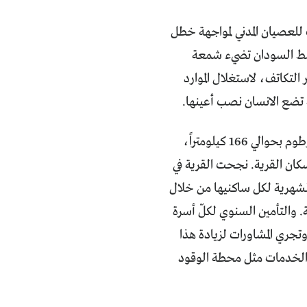
 للعصيان المدني لمواجهة خطل
واسط السودان تضيء شمعة
التكاتف، لاستغلال الموارد
 تضع الانسان نصب أعينها.
مطلع هذا العام توج جهد عقد من الزمان بذلته قرية ود بلال التي تقع جنوب الخرطوم بحوالي 166 كيلومتراً،
كان القرية. نجحت القرية في
لشهرية لكل ساكنيها من خلال
حين من خارج القرية. والتأمين السنوي لكلّ أسرة
 أفقر مئة أسرة، وتجري المشاورات لزيادة هذا
 الخدمات مثل محطة الوقود