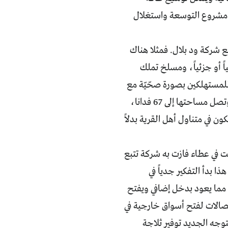
 في مشروع التوسعة واستغلال
مع شركة ود بلال. فمثلا هناك
 أو جزئياً، ومسلخ تملك
للمستهلكين بصورة صحّيّة مع
وجود ثلاجة وعربة توزيع. وكانت أولى خطوات الشركة شراء الأراضي غير المملوكة وتصل مساحتها إلى 67 فدانا،
ن في متناول أهل القرية بدلاً
ت في عطاء فازت به شركة تتبع
ذا بدأ التفكير جدياً في
 مما يعود بدخل إضافي ويفتح
الات لفتح أسواق خارجية في
توجه الجديد توفير ثلاجة