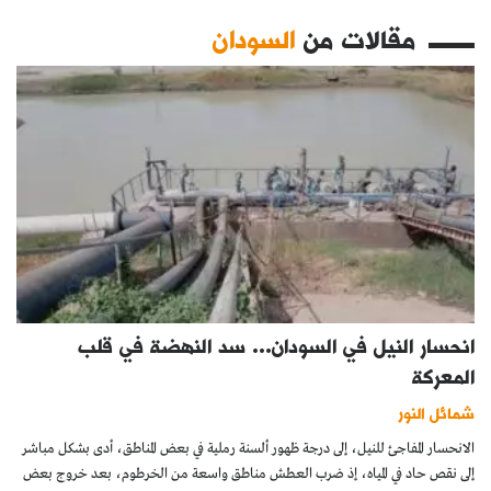
مقالات من
السودان
انحسار النيل في السودان… سد النهضة في قلب
المعركة
شمائل النور
الانحسار المفاجئ للنيل، إلى درجة ظهور ألسنة رملية في بعض المناطق، أدى بشكل مباشر
إلى نقص حاد في المياه، إذ ضرب العطش مناطق واسعة من الخرطوم، بعد خروج بعض