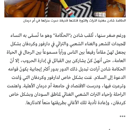
الحكامة شادن مغنية التراث والثورة قتلتها قذيفة دمرت منزلها في أم درمان
ورغم صغر سنها، تُلقب شادن بـ"الحكّامة" وهو ما تُسمّى به النساء
المجيدات للشعر والغناء الشعبي والتراثي في دارفور وكردفان بشكل
يجعل لهنّ مقاماً رفيعاً بين الناس ورأياً مسموعاً بين الرجال في الحياة
العامة، حتى أنهنّ كنّ يشاركن بين القبائل في إدارة الحروب، إلا أنّ
الحكامة شادن أرادت تبديل ذلك الدور بدور أكثر إيجابية يكونُ قوامه
الدعوة إلى السلام. غنت بشكل خاص لدارفور وكردفان التي وُلدت
وترعرت فيها، ودرست الاقتصاد في جامعة أم درمان الأهلية. واهتمت
الراحلة بإحياء التراث الشعبي الغنائي لمناطق السودان وبشكل خاص
كردفان، وإعادة تأدية تلك الأغاني بطريقتها منعاً لاندثارها.
***