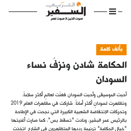
بألف كلمة
الحكامة شادن ونزفُ نساء
الرئيسية
مواضيع
السودان
إفتتاحية
أحبت الموسيقى وأحبت السودان فغنّت لعالمٍ أكثر سلاماً،
فكرة
وتظاهرت لسودانٍ أكثر أماناً. شاركت في مظاهرات العام 2019
وتحركات الانتفاضة الشعبية الكبيرة التي نجحت في الإطاحة
دفاتر
بالرئيس عمر البشير، ونادت "تسقط بس"، كما صارت أغنيتها
بالصورة
"خيال الحكامة" ترنيمة رددها المتظاهرون في الشارع. اتخذت