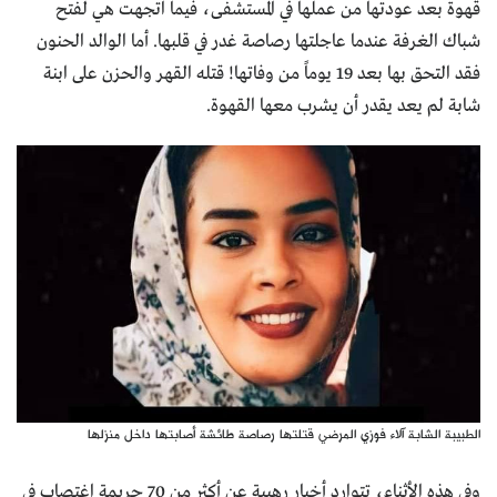
قهوة بعد عودتها من عملها في المستشفى، فيما اتجهت هي لفتح
شباك الغرفة عندما عاجلتها رصاصة غدر في قلبها. أما الوالد الحنون
فقد التحق بها بعد 19 يوماً من وفاتها! قتله القهر والحزن على ابنة
شابة لم يعد يقدر أن يشرب معها القهوة.
الطبيبة الشابة آلاء فوزي المرضي قتلتها رصاصة طائشة أصابتها داخل منزلها
وفي هذه الأثناء، تتوارد أخبار رهيبة عن أكثر من 70 جريمة اغتصاب في