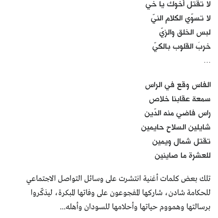
لا تقتل أخوك يا خي
لا تسوّي الكلام النيّ
لبس الخلق والزيّ
خربَ القلوب بالكيّ
...
الفاس وقع في الراس
سمعة عقابنا خلاص
راس فاضي منه الدّين
شايلين السلاح حايمين
تقتل شمال ويمين
للعشرة ما صاينين
تلك بعض كلمات أغنية انتشرت على وسائل التواصل الاجتماعي
للحكامة شادن، شاركها المفجوعون على وفاتها المبكرة، ليذكّروا
برسالتها وهمووم حياتها وأحلامها للسودان وأهله...