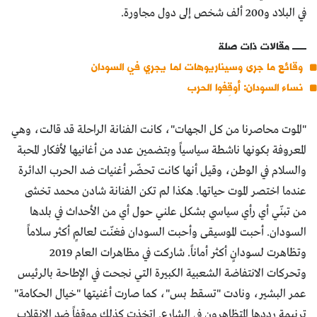
في البلاد و200 ألف شخص إلى دول مجاورة.
مقالات ذات صلة
وقائع ما جرى وسيناريوهات لما يجري في السودان
نساء السودان: أوقِفوا الحرب
"الموت محاصرنا من كل الجهات"، كانت الفنانة الراحلة قد قالت، وهي
المعروفة بكونها ناشطة سياسياً وبتضمين عدد من أغانيها لأفكار المحبة
والسلام في الوطن، وقيل أنها كانت تحضّر أغنيات ضد الحرب الدائرة
عندما اختصر الموت حياتها. هكذا لم تكن الفنانة شادن محمد تخشى
من تبنّي أي رأي سياسي بشكل علني حول أي من الأحداث في بلدها
السودان. أحبت الموسيقى وأحبت السودان فغنّت لعالمٍ أكثر سلاماً
وتظاهرت لسودانٍ أكثر أماناً. شاركت في مظاهرات العام 2019
وتحركات الانتفاضة الشعبية الكبيرة التي نجحت في الإطاحة بالرئيس
عمر البشير، ونادت "تسقط بس"، كما صارت أغنيتها "خيال الحكامة"
ترنيمة رددها المتظاهرون في الشارع. اتخذت كذلك موقفاً ضد الانقلاب