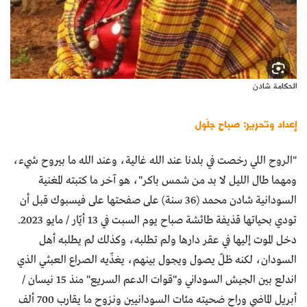
الحكامة شادن
إعداد وتحرير: صباح جلّول
"الروح اللي رخصت في بلدنا عند الله غالية، وعند الله ما بيروح شيء،
ومهما طال الليل لا بد من شمس باكر"، هو آخر ما كتبته المغنية
السودانية شادن محمد (36 سنة) على صفحتها على فيسبوك قبل أن
تودي بحياتها قذيفة طائشة صباح يوم السبت في 13 أيّار / مايو 2023.
دخل الموت إليها في عقر دارها ولم تطلبه، وكذلك لم يطلبه أهل
السودان، لكنه ظلّ يصول ويجول بينهم، يغذّيه الصراع العبثي الذي
اندلع بين الجيش السوداني و"قوات الدعم السريع" منذ 15 نيسان /
أبريل الماضي وراح ضحيته مئات السودانيين ونزوح ما يقارب 700 ألف