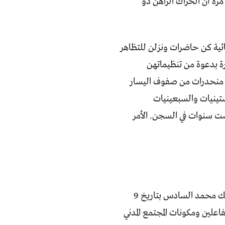
رة أن الحراك الراهن ذو
ائية كن حاضرات ونزلن للتظاهر
 بدعوة من تنظيماتهن
ن منحدرات من صفوف اليسار
ينيات والسبعينيات
ضت سنوات في السجن. الأمر
مباشرة بعد انطلاق الحراك، بدأ النقاش حول الإصلاح الدستوري الذي دعا إليه الملك محمد السادس بتاريخ 9
لين ومكونات المجتمع المدني