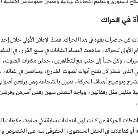
صلاح دستوري وتنظيم انتخابات برلمانية وتعيين حكومة من الأغلبية الت
ة في الحراك
يات كن حاضرات بقوة في هذا الحراك. فمنذ الإعلان الأولي خلال إحد
يام الأولى للحراك، ساهمت النساء الشابات في صنع القرار، في التنف
سيرات، وكنّ جنباً إلى جنب مع المتظاهرين، حملن مكبرات الصوت، لب
ي الذي اضطر لأن يفتح أبوابه لصوت الشارع، وساهمن في إغنائه، ش
 لشرح وتوضيح أهداف الحركة، تميزن بالشجاعة وهن يرفعن أصوا
ية مثلهن مثل رفقائهن، وواجه البعض منهن رفض أسرهن وفرضن 
اشطات الحركة من كانت لهن انتماءات سابقة في صفوف مكونات اليس
ية أو كفاعلات في الحقل الجمعوي، الحقوقي منه على الخصوص والت