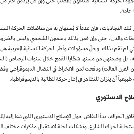
ه الحركة النسائية اقتناعهن بالمطلب حتى وإن كن يرددن أكثر من م
عامة.
تلك التجاذبات، فإن عدداً لا يُستهان به من مناضلات الحركة النس
حطات والمدن، حتى وإن قمن بذلك باسمهن الشخصي وليس بالضرورة
ي لم تقم بذلك. وجلّ مسؤولات وأطر الحركة النسائية المغربية ه
، بل وضمنهن من مستها شظايا القمع خلال سنوات الرصاص (الست
من القرن الفائت) ودفعت ثمن الانخراط في النضال الديموقراطي وق
بيعياً أن ينزلن للتظاهر في إطار حركة المطالبة بالديموقراطية.
اح الدستوري
ستجابة لحراك الشارع. وتشكلت لجنة لاستقبال مذكرات مختلف الفاع