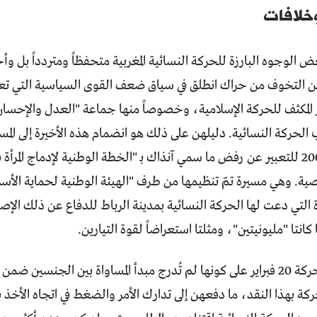
خلافات
الوجوه البارزة للحركة النسائية المغربية متحفظاً ومتردداً بل وأحيا
ن التخوف من حراك انطلق في سياق ضعف القوى السياسية التي تعتبر
المكثف للحركة الإسلامية، وخصوصاً منها جماعة "العدل والإحسان"
آذار/ مارس 2000 للتعبير عن رفض ما سمي آنذاك بـ "الخطة الوطنية لإدماج الم
ة. وهي مسيرة تمّ تنظيمها من طرف "الهيئة الوطنية لحماية الأسرة
رة التي دعت لها الحركة النسائية بمدينة الرباط للدفاع عن ذلك ال
ا كانتا "مليونيتين"، ومثلتا استعراضاً لقوة التيارين.
تمت مؤاخذة حركة 20 فبراير على كونها لم تُدرج مبدأ المساواة بين الجنسي
كة بهذا النقد، ما دفعهن إلى تدارك الأمر والضغط في اتجاه الأخذ ب