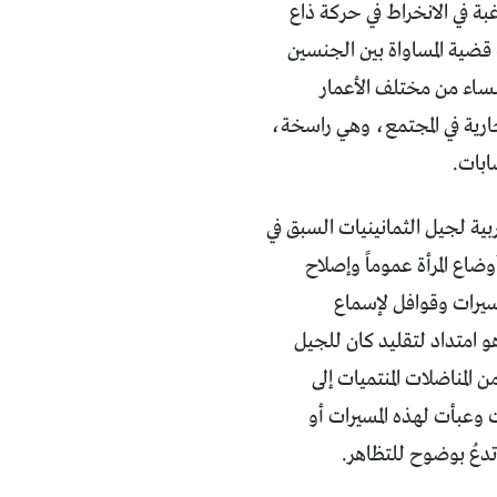
ة في الانخراط في حركة ذاع
 قضية المساواة بين الجنسين
لنساء من مختلف الأعمار
رية في المجتمع، وهي راسخة،
ابات.
بية لجيل الثمانينيات السبق في
اع المرأة عموماً وإصلاح
يرات وقوافل لإسماع
لبهن، وخروج الشابات للتظاهر في إطار مسيرات 20 فبراير هو امتداد لتقليد كان للجيل
لمناضلات المنتميات إلى
وعبأت لهذه المسيرات أو
دعُ بوضوح للتظاهر.