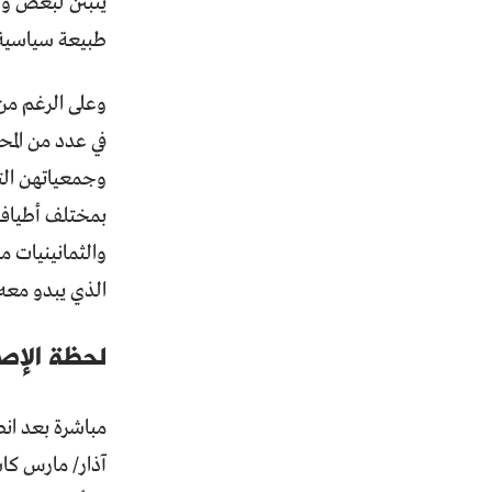
يثبتن لبعض وجو
طبيعة سياسية 
وعلى الرغم من 
في عدد من الم
وجمعياتهن الت
بمختلف أطيافه
والثمانينيات 
الذي يبدو معه ط
لحظة الإصل
آذار/ مارس كا