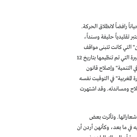
ناً رافضاً لانطلاق الحركة.
 تقليدياً حليفة وسنداً،
 التي كانت تتبنى مواقف
معارضة لمطالب الحركة النسائية. دليلهن على ذلك هو انضمام هذه الأخيرة إلى المسيرة التي تم تنظيمها بتاريخ 12
رأة في التنمية" وإصلاح قانون
 المغربية" في التوقيت نفسه
إصلاح ومساندته. وقد اشتهرت
ن ضمن شعاراتها. وتأثرت بعض
ه في ما بعد، وكأنهن أردن أن