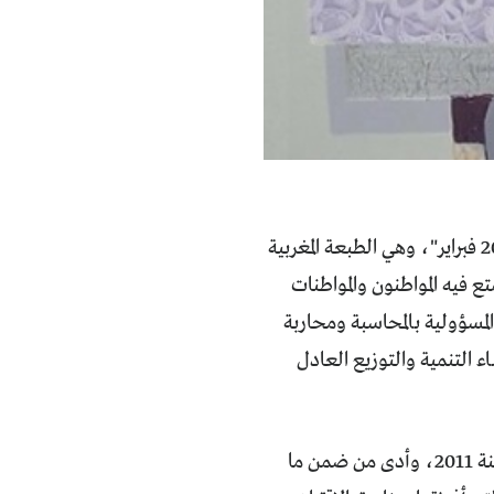
"حرية، كرامة، عدالة اجتماعية" هو الشعار المركزي الذي تمحورت حوله "حركة 20 فبراير"، وهي الطبعة المغربية
 فيه المواطنون والمواطنات
مسؤولية بالمحاسبة ومحاربة
ء التنمية والتوزيع العادل
استمر الحراك والتظاهر في مختلف شوارع المدن المغربية خلال شهور متعددة من سنة 2011، وأدى من ضمن ما