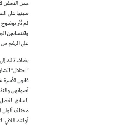
ممن التحقن لأو
صيتها على المس
لم تُثَر بوضوح
واكتسابهن الج
على الرغم من 
يضاف ذلك إلى م
"احتلال" الشار
قانون الأسرة 
السابق الفضل ف
مختلف ألوان ا
أولئك اللائي 