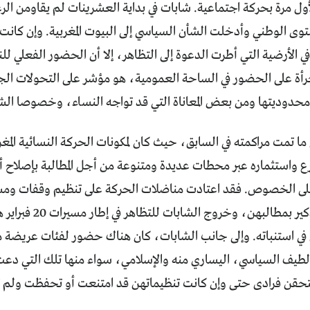
ل مرة بحركة اجتماعية. شابات في بداية العشرينات لم يقاومن الرغب
توى الوطني وأدخلت الشأن السياسي إلى البيوت المغربية. وإن كانت
 في الأرضية التي أطرت الدعوة إلى التظاهر، إلا أن الحضور الفعلي ل
رأة على الحضور في الساحة العمومية، هو مؤشر على التحولات الجا
محدوديتها ومن بعض المعاناة التي قد تواجه النساء، وخصوصا الش
ا تمت مراكمته في السابق، حيث كان لمكونات الحركة النسائية المغر
ع واستثماره عبر محطات عديدة ومتنوعة من أجل المطالبة بإصلاح أوض
على الخصوص. فقد اعتادت مناضلات الحركة على تنظيم وقفات ومس
أصواتهن والتذكير بمطا
ي استنباته. وإلى جانب الشابات، كان هناك حضور لفئات عريضة من ا
لطيف السياسي، اليساري منه والإسلامي، سواء منها تلك التي دعت 
التحقن فرادى حتى وإن كانت تنظيماتهن قد امتنعت أو تحفظت ولم ت