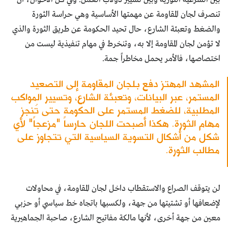
تنصرف لجان المقاومة عن مهمتها الأساسية وهي حراسة الثورة
والضغط وتعبئة الشارع، حال تحيد الحكومة عن طريق الثورة والذي
لا تؤمن لجان المقاومة إلا به، وتنخرط في مهام تنفيذية ليست من
اختصاصها، فالأمر يحمل مخاطراً جمة.
المشهد المهتز دفع بلجان المقاومة إلى التصعيد
المستمر، عبر البيانات، وتعبئة الشارع، وتسيير المواكب
المطلبية، للضغط المستمر على الحكومة حتى تُنجز
مهام الثورة. هكذا أصبحت اللجان حارساً "مزعجاً" لأي
شكل من أشكال التسوية السياسية التي تتجاوز على
مطالب الثورة.
لن يتوقف الصراع والاستقطاب داخل لجان المقاومة، في محاولات
لإضعافها أو تشتيتها من جهة، ولكسبها باتجاه خط سياسي أو حزبي
معين من جهة أخرى، لأنها مالكة مفاتيح الشارع، صاحبة الجماهيرية