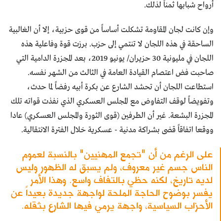
أرواح شبابها ثمناً لذلك.
وإن كانت لجان المقاومة تشكلت أساساً من قوى حزبية، إلا أن الغالبية
الساحقة في هذه اللجان لا تنتمي إلى حزب. برزت قوة وفاعلية هذه
اللجان في مليونية 30 حزيران/ يونيو 2019، بعد المجزرة الدامية التي
صاحبت فض اعتصام القيادة العامة في الثالث من الشهر نفسه.
استطاعت اللجان أن تحشد الشارع عن بكرة أبيه رفضاً لما حدث،
وتفويضاً لوقف التفاوض مع المجلس العسكري الذي نفذت قواته تلك
المجزرة البشعة. غير أن الطرفين (قوى الثورة والمجلس العسكري) عادا
ووقعا اتفاقاً قضى بشراكة مدنية - عسكرية خلال الفترة الانتقالية.
على الرغم من أن "تجمع المهنيين" بالنسبة لعموم
الناس جسم غير معروف، ولم يسبق له الظهور وليس
لديه تاريخ، لكنه حظي بالتفاف واسع. وهذا الأمر
يفسر بوضوح الحاجة الملحة لواجهة جديدة بعيداً عن
الأحزاب السياسية، واجهة يرمي فيها الشارع بثقله.