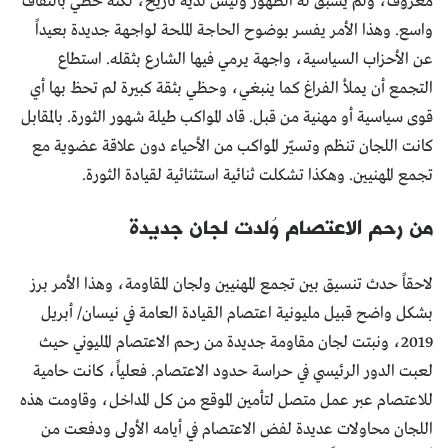
معروف، ولم يسبق له الظهور وليس لديه تاريخ، لكنه حظي بالتفاف
واسع. وهذا الأمر يفسر بوضوح الحاجة الملحة لواجهة جديدة بعيداً
عن الأحزاب السياسية، واجهة يرمي فيها الشارع بثقله. استطاع
التجمع أن يملأ الفراغ كما ينبغي، وحظي بثقة كبيرة لم تحظ بها أي
قوى سياسية أو مهنية من قبل. قاد المواكب طيلة شهور الثورة. بالمقابل
كانت اللجان تنظم وتسيّر المواكب من الأحياء دون علاقة عضوية مع
تجمع المهنيين. وهكذا تشكلت ثنائية استثنائية لقيادة الثورة.
من رحم الاعتصام وُلدت لجان جديدة
لاحقاً حدث تنسيق بين تجمع المهنيين ولجان المقاومة، وهذا الأمر برز
بشكل واضح قبيل مليونية اعتصام القيادة العامة في نيسان/ أبريل
2019، ونبتت لجان مقاومة جديدة من رحم الاعتصام المليوني حيث
لعبت الدور الرئيسي في حراسة حدود الاعتصام. فعلياً، كانت حامية
للاعتصام عبر عمل متصل لتأمين الموقع من كل المداخل، وقاومت هذه
اللجان محاولات عديدة لفض الاعتصام في أيامه الأولى ودفعت من