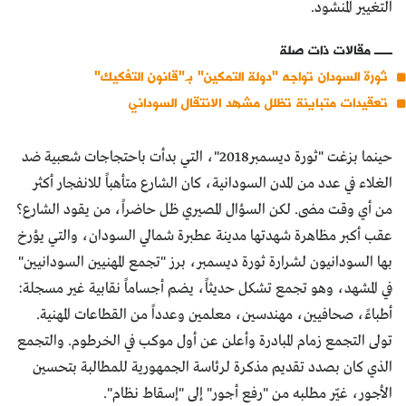
التغيير المنشود.
مقالات ذات صلة
ثورة السودان تواجه "دولة التمكين" بـ"قانون التفكيك"
تعقيدات متباينة تظلل مشهد الانتقال السوداني
حينما بزغت "ثورة ديسمبر2018"، التي بدأت باحتجاجات شعبية ضد
الغلاء في عدد من المدن السودانية، كان الشارع متأهباً للانفجار أكثر
من أي وقت مضى. لكن السؤال المصيري ظل حاضراً، من يقود الشارع؟
عقب أكبر مظاهرة شهدتها مدينة عطبرة شمالي السودان، والتي يؤرخ
بها السودانيون لشرارة ثورة ديسمبر، برز "تجمع المهنيين السودانيين"
في المشهد، وهو تجمع تشكل حديثاً، يضم أجساماً نقابية غير مسجلة:
أطباءً، صحافيين، مهندسين، معلمين وعدداً من القطاعات المهنية.
تولى التجمع زمام المبادرة وأعلن عن أول موكب في الخرطوم. والتجمع
الذي كان بصدد تقديم مذكرة لرئاسة الجمهورية للمطالبة بتحسين
الأجور، غيّر مطلبه من "رفع أجور" إلى "إسقاط نظام".