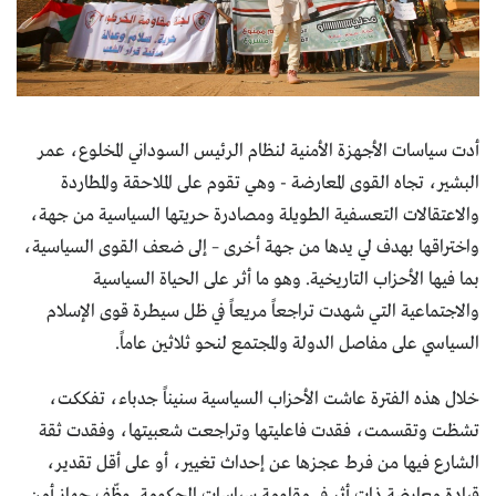
أدت سياسات الأجهزة الأمنية لنظام الرئيس السوداني المخلوع، عمر
البشير، تجاه القوى المعارضة - وهي تقوم على الملاحقة والمطاردة
والاعتقالات التعسفية الطويلة ومصادرة حريتها السياسية من جهة،
واختراقها بهدف لي يدها من جهة أخرى – إلى ضعف القوى السياسية،
بما فيها الأحزاب التاريخية. وهو ما أثر على الحياة السياسية
والاجتماعية التي شهدت تراجعاً مريعاً في ظل سيطرة قوى الإسلام
السياسي على مفاصل الدولة والمجتمع لنحو ثلاثين عاماً.
خلال هذه الفترة عاشت الأحزاب السياسية سنيناً جدباء، تفككت،
تشظت وتقسمت، فقدت فاعليتها وتراجعت شعبيتها، وفقدت ثقة
الشارع فيها من فرط عجزها عن إحداث تغيير، أو على أقل تقدير،
قيادة معارضة ذات أثر في مقاومة سياسات الحكومة. وظّف جهاز أمن