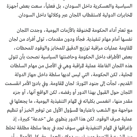
السياسية والعسكرية داخل السودان، بل فعلياً، سعت بعض أجهزة
المخابرات الدولية لاستقطاب اللجان عبر وكلائها داخل السودان.
مع تعثر أداء الحكومة المخنوقة بالأزمات اليومية، وجدت اللجان
نفسها أمام مهام تنفيذية. فجأة ودون مقدمات، تولى أفراد من لجان
المقاومة عمليات مراقبة توزيع الدقيق للمخابز والوقود للمحطات،
بعض الأطراف داخل الحكومة وحاضنتها السياسية نصحت بأن تتولى
هذه اللجان الفاعلة عملية المراقبة وهي في الأصل من مهام السلطات
المحلية، لكن الحكومة، التي ليس لديها سلطة داخل جهاز الدولة
القديم، لجأت إلى جنود الثورة: لجان المقاومة. وفي بادئ الأمر انقسمت
اللجان حول القبول بهذا الدور أو رفضه، لكن الواقع أنها، أو جزء
مقدر منها، انغمس بكلياته في المهام التنفيذية اليومية، ما يجعلها في
مواجهة مع الشعب باعتبارها المسؤول الأول عن توفير الخبز أو تنظيم
عملية صرف الوقود. لكن هذا الدور ينطوي على "خدعة" كبيرة، إذ
بإغراقها في المهام التنفيذية فهي سوف تجد في يدها سلطة مطلقة تخلط
بين الشرعية الثورية وبين تسيير دولاب العمل. وفي كل الأحوال، أن