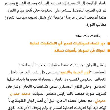
بلجان المقاومة إلى التصعيد المستمر عبر البيانات وتعبئة الشارع وتسيير
المواكب المطلبية للضغط المستمر على الحكومة حتى تُنجز مهام الثورة.
هكذا أصبحت اللجان حارساً "مزعجاً" لأي شكل تسوية سياسية تتجاوز
مطالب الثورة.
مقالات ذات صلة
دور النساء السودانيات المميز في الاحتجاجات الحالية
الحراك في السودان بأصوات نسائه
وتمثل اللجان مجموعات ضغط حقيقية للحكومة أو حاضنتها
السياسية "
قوى الحرية والتغيير
" وتسعى كل القوى الحزبية داخل
التحالف الحكومي لكسب ود اللجان، ومحاولة تجييرها باتجاه خطها
السياسي. وحتى المكوّن العسكري سعى لاستقطاب اللجان! وقبل فترة
تسربت صورة جمعت نائب رئيس مجلس السيادة،
محمد حمدان
حميدتي
، مع بعض أعضاء اللجان، قبل أن تُصدر لجان المقاومة بياناً
تؤكد فيه أنها تعرضت لعملية استدراج. ولم يتوقف الأمر عند القوى