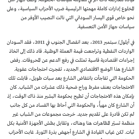
المخلوع إدارات كاملة مهمتها الرئيسية ضرب الأحزاب السياسية، وعلى
نحو خاص قوى اليسار السوداني التي نالت النصيب الأوفر من
سياسات جهاز الأمن التعسفية.
في أيلول/ سبتمبر 2013، بعد انفصال الجنوب في 2011، فقد السودان
الواردات النفطية وتراجعت قيمة العملة الوطنية. قاد ذلك إلى اتخاذ
إجراءات اقتصادية قاسية تمثلت في رفع الدعم عن المحروقات. رفض
الشارع هذا الوضع الاقتصادي الجديد، تفجرت احتجاجات عفوية.
الحكومة التي تفاجأت بانتفاض الشارع بعد سبات طويل، قابلت تلك
الاحتجاجات بعنف مفرط وراح ضحية ذلك عشرات من الشباب. كان
بإمكان هذه الاحتجاجات أن تطيح بحكومة البشير منذ ذاك الوقت، إذ
أن الشارع كان مهيأً، والحكومة التي أحاط بها الفساد من كل جانب
لم تكن قادرة على تقديم جديد. خرجت مجموعات من الشباب غير
منظمة تسيّر المظاهرات هنا وهناك، وتقابل بطش الأجهزة الأمنية بكل
ثبات. لكن غياب القيادة في الشارع أجهض بذرة الثورة. غابت الأحزاب