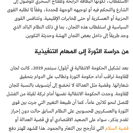
الاستقطاب، لكونها البطاقة الرابحة والمفتاح السحري للوصول إلى
الشارع والتحكم فيه أو توجيهه الوجهة المحددة، وفقاً لما تطلبه القوى
الحزبية أو العسكرية أو حتى المخابرات الإقليمية. وتتنافس القوى
السياسية في استقطاب هذه اللجان، بما في ذلك النظام البائد الذي
وجد طريقاً إلى داخل بعض اللجان الهشة وحديثة التكوين.
من حراسة الثورة إلى المهام التنفيذية
بعد تشكيل الحكومة الانتقالية في أيلول/ سبتمبر 2019، كانت لجان
المقاومة تراقب أداء حكومة الثورة وتطالب على الدوام بتحقيق
شعاراتها. وقضية مثل العدالة لا تخضع إلى أيتسويف بالنسبة للجان
المقاومة. وجدت الحكومة الانتقالية نفسها أمام تركة ثقيلة من الفشل
المتصل لنحو ثلاثين عاماً، كما أن طبيعة التغيير التي جرت بين قوى
الثورة والعسكريين المحسوبين على النظام السابق حالت دون إحراز
تقدم يذكر، سواء على الصعيد الاقتصادي أو في قضية العدالة أو
قضية السلام
التي تتأرجح بين التعثر والجمود. هذا المشهد المهتز دفع