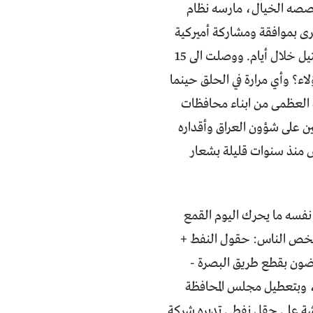
 قصصه الخيال، مارسه نظام
و قمع جرى بموافقة ومشاركة أميركية
نشطة! كان اسمها "الانتفاضة الشعبانية". وكان عدد ضحاياها أكثر من 300 ألف قتيل خلال أيام. ووصلت الى 15
هؤلاء؟ وأي مرارة في الحلق حينما
ته العظمى من ابناء محافظات
ن على شؤون العراق وأقداره
س منذ سنوات قليلة بشعار
فاضة هو نفسه ما يحرك اليوم القمع
ما تخص الناس: حقول النفط +
فضون بقطع طريق البصرة -
)، وبتعطيل مجلس المحافظة
اشة على حقل نفطي تديره شركة