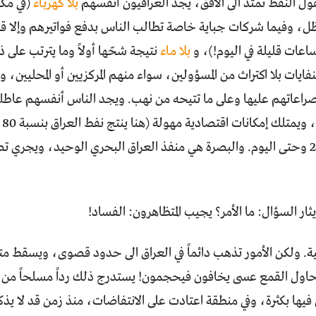
 النفط تمتد الى الأفق، يجد العراقيون أنفسهم
بلا كهرباء
(في مكا
الظل، وفيما شركات جباية خاصة تطالب الناس بدفع فواتيرهم وإلا 
عات قليلة في اليوم!)، و
بلا ماء
نتيجة شحّها أولاً وما يترتب على
نفايات بلا اكتراث من المسؤولين، سواء منهم المركزيين أو المحليين
صراعاتهم عليها وعلى ما تتيحه من نهب. ويجد الناس أنفسهم عاطلي
إي
دولار منذ 2003 وحتى اليوم. والبصرة هي منفذ العراق البحري الوحيد، ويجر
ثار السؤال: ما الأمر؟ يجيب المتظاهرون: الفساد!
ية. ولكن الأمور تذهب دائماً في العراق الى حدود قصوى، ويسقط
حاول القمع عسى يخافون فيحجمون! يستدرج ذلك رداً مسلحاً من ا
فيها بكثرة، وفي منطقة اعتادت على الانتفاضات، منذ زمن قد لا يذ