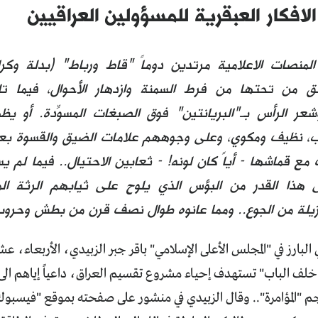
لافكار العبقرية للمسؤولين العراقيين
لمنصات الاعلامية مرتدين دوماً "قاط ورباط" (بدلة وكرا
 من تحتها من فرط السمنة وازدهار الأحوال، فيما ت
عر الرأس بـ"البريانتين" فوق الصبغات المسوِّدة. أو ي
 نظيف ومكوي، وعلى وجوههم علامات الضيق والقسوة بعد ا
مع قماشها - أياً كان لونه! - ثعابين الاحتيال.. فيما لم 
ى هذا القدر من البؤس الذي يلوح على ثيابهم الرثة ال
يلة من الجوع.. ومما عانوه طوال نصف قرن من بطش وحروب
لبارز في "المجلس الأعلى الإسلامي" باقر جبر الزبيدي، الأربعاء، 
لف الباب" تستهدف إحياء مشروع تقسيم العراق، داعياً إياهم الى ا
حجم "المؤامرة".. وقال الزبيدي في منشور على صفحته بموقع "فيسب