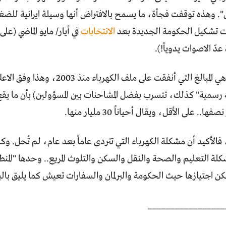
". وهذه توقفت فجأة، ما يسمح بالافتراض أنها وسيلة ايرانية للض
 تشكيل الحكومة الجديدة بعد
الانتخابات
في أيار/ مايو الماضي (ع
عدّ الاصوات يدوياً!).
41 مليار دولار هي المبالغ التي أنفقت على 
 رسمية" كذلك، تتسرب بفضل المشاحنات بين المسؤولين) بأن ما يق
ها.. على الأقل، ويقال أحياناً 30 مليار منها.
فالأكيد أن مشكلة الكهرباء التي تتردى عاماً بعد عام، لم تُحل. 
ة التعليم والصحة والنقل والسكن والتلوث المريع.. وحدها "المنطق
ن اجتيازها حيث الحكومة والبرلمان والسفارات تعيش كما يليق بال
_________________