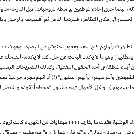
له، بينما جرى إجلاء الموظفين بواسطة المروحيات! قبل البارحة ح
 الحضور الى مكان التظاهر، فطردها الناس ثم أقنعوهم بالرحيل باطلا
لتظاهرات (أولهم كان سعد يعقوب حنوش من البصرة، وهو شاب ع
ومطلبية) وهو ما لا يخدم البحث عن حل. كما لا يخدمه الضحك عل
 أبناء المنطقة في أحد الحقول النفطية. وكذلك التصريحات الرسمية
مشبوهين وأغراضهم، وأنهم "بعثيون" (!) أو انهم مجرد حرامية يس
ما يسمونها).. وبكل الأحوال فهم ينفذون "مخططاً تقوده واشنطن للإ
منظومة الكهرباء الوطنية فقدت ما يقارب 1300 ميغاواط من
، وهي "ميرساد – ديالى"، و"كرخة – عمارة"، و"خورمشهر – بصرة"