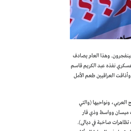
فينفجرون. وهذا العام يصادف
ي، وإن كانت بدأت بانقلاب عسكري نفذه عبد الكريم قاسم
 وأذاقت العراقيين طعم الأمل
 العربي، ونواحيها (والتي
ت ميسان وواسط وذي قار
تظاهرات صاخبة في ديالى).