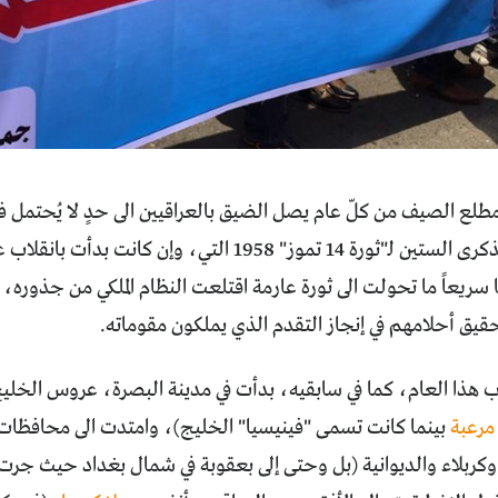
طلع الصيف من كلّ عام يصل الضيق بالعراقيين الى حدٍ لا يُحتمل 
هذا الانفجار الذكرى الستين لـ"ثورة 14 تموز" 1958 الت
ها سريعاً ما تحولت الى ثورة عارمة اقتلعت النظام الملكي من جذوره،
حقيق أحلامهم في إنجاز التقدم الذي يملكون مقوماته.
 هذا العام، كما في سابقيه، بدأت في مدينة البصرة، عروس الخليج
مرعبة
بينما كانت تسمى "فينيسيا" الخليج)، وامتدت الى محافظا
كربلاء والديوانية (بل وحتى إلى بعقوبة في شمال بغداد حيث جرت 