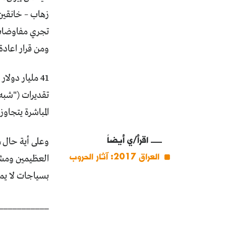
زهاب – خانقين
تجري مفاوضات
ومن قرار اعادة 
تقديرات ("شبه
المباشرة يتجاوز نصف
اقرأ/ي أيضاً
وعلى أية حال، 
العراق 2017: آثار الحروب
العظيمين ومشكل
بسياجات لا يمك
___________