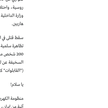
روسية، واحتلا
وزارة الداخلية
هاربين.
سقط قتلى في ا
تظاهرة سلمية 
200 شخص من
السخيفة عن ال
("القابلوات" ك
يا سلام!
آتية من إيران