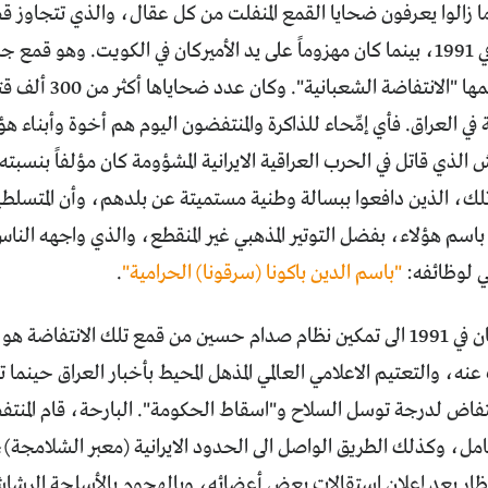
ما زالوا يعرفون ضحايا القمع المنفلت من كل عقال، والذي تتجاوز
صدام حسين في 1991، بينما كان مهزوماً على يد الأميركان في الكويت. وه
فظة في العراق. فأي إمِّحاء للذاكرة والمنتفضون اليوم هم أخوة وأبناء 
 الذي قاتل في الحرب العراقية الايرانية المشؤومة كان مؤلفاً بنسب
لك، الذين دافعوا ببسالة وطنية مستميتة عن بلدهم، وأن المتسلطي
اسم هؤلاء، بفضل التوتير المذهبي غير المنقطع، والذي واجهه النا
 لوظائفه:
"باسم الدين باكونا (سرقونا) الحرامية"
.
ما دفع الامريكان في 1991 الى تمكين نظام صدام حسين من قمع تلك الانت
 عنه، والتعتيم الاعلامي العالمي المذهل المحيط بأخبار العراق حين
نتفاض لدرجة توسل السلاح و"اسقاط الحكومة". البارحة، قام المنت
مل، وكذلك الطريق الواصل الى الحدود الايرانية (معبر الشلامجة
لانظار بعد إعلان استقالات بعض أعضائه، وبالهجوم بالأسلحة الرش