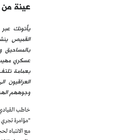
عينة من ا
يأتونك عبر ا
القميص ينشق
بالمساحيق وش
عسكري مهيب،
بعمامة تلتف 
العراقيون ال
وجوههم الهز
خاطب القيادي ا
"مؤامرة تجري خ
مع الانتباه ل