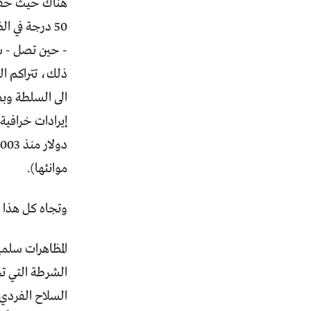
هناك حيث حقول
50 درجة في 
- حين تصل - سا
ذلك، تتراكم ال
الى السلطة وب
موانئها).
وتجاه كل هذا ي
المظاهرات سلم
الشرطة التي ت
السلاح الفردي 