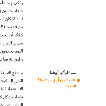
ولكنهم حتماً 
من 18 محا
نتذكر أن الجيش
جنوب العراق ت
اليوم يحكمون ب
رافض له وواعي
اقرأ/ي أيضاً
الحياة من أجل موت تلفه
المحلي المسكوت
المحبة
الاستعداد للا
بغداد بشكل كا
المتواري عن ا