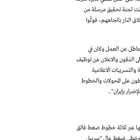
اولت لجنة تحقيق مرسلة من
ق النار باتجاههم، فولّوا
اطل عن العمل وكان في
ى الذقون والاعلان عن توظيف
 والتسريبات الاعلامية
طون على المحولات والخطوط
ضرار بإيران"..
 الكهرباء كانت تزود بها عبر ثلاثة خطوط ضغط فائق
، وخطي ضغط عالٍ "سربيل