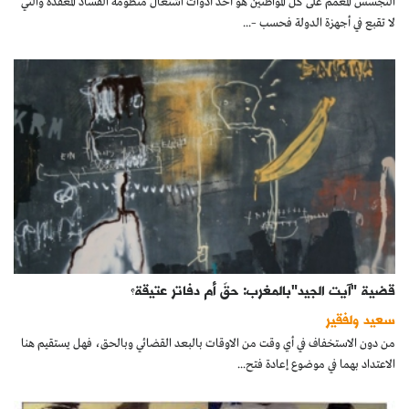
التجسس المعمم على كل المواطنين هو أحد أدوات اشتغال منظومة الفساد المعقدة والتي
لا تقبع في أجهزة الدولة فحسب –...
قضية "آيت الجيد"بالمغرب: حقٌ أم دفاتر عتيقة؟
سعيد ولفقير
من دون الاستخفاف في أي وقت من الاوقات بالبعد القضائي وبالحق، فهل يستقيم هنا
الاعتداد بهما في موضوع إعادة فتح...