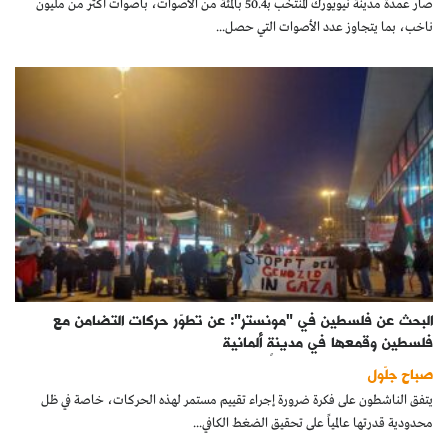
صار عمدة مدينة نيويورك المنتخب بـ50.4 بالمئة من الأصوات، بأصوات أكثر من مليون
كتّابنا
ناخب، بما يتجاوز عدد الأصوات التي حصل...
الأرشيف
البحث عن فلسطين في "مونستر": عن تطوّر حركات التضامن مع
فلسطين وقمعها في مدينةٍ ألمانية
صباح جلّول
يتفق الناشطون على فكرة ضرورة إجراء تقييم مستمر لهذه الحركات، خاصة في ظل
محدودية قدرتها عالمياً على تحقيق الضغط الكافي...