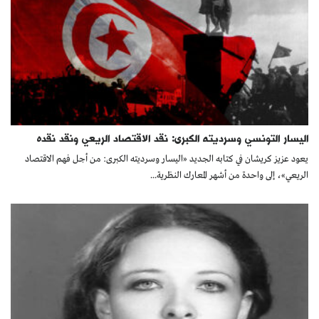
اليسار التونسي وسرديته الكبرى: نقد الاقتصاد الريعي ونقد نقده
يعود عزيز كريشان في كتابه الجديد «اليسار وسرديته الكبرى: من أجل فهم الاقتصاد
الريعي»، إلى واحدة من أشهر المعارك النظرية...