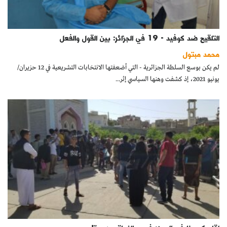
التلقيح ضد كوفيد - 19 في الجزائر: بين القول والفعل
محمد مبتول
لم يكن بوسع السلطة الجزائرية - التي أضعفتها الانتخابات التشريعية في 12 حزيران/
يونيو 2021، إذ كشفت وهنها السياسي إثر...