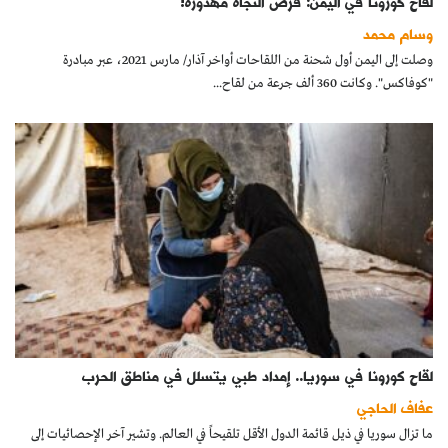
لقاح كورونا في اليمن: فرص النجاة مهدورة!
وسام محمد
وصلت إلى اليمن أول شحنة من اللقاحات أواخر آذار/ مارس 2021، عبر مبادرة
"كوفاكس". وكانت 360 ألف جرعة من لقاح...
لقاح كورونا في سوريا.. إمداد طبي يتسلل في مناطق الحرب
عفاف الحاجي
ما تزال سوريا في ذيل قائمة الدول الأقل تلقيحاً في العالم. وتشير آخر الإحصائيات إلى