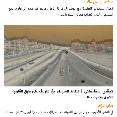
المقداد جميل مقداد
كتّابنا
تَحوَّل استخدام "العِقلاة" مع الوقت إلى كارثة، تَحوَّل ما هو غير عادي إلى عادي. دفع
استسهال الناس لغياب معايير السلامة،...
الأرشيف
تحقيق استقصائي | النقاط السوداء: بؤر النزيف على طرق القاهرة
الكبرى وضواحيها
رباب عزام
في النشرة الأخيرة للجهاز المركزي للتعبئة العامة والإحصاء (نيسان/ أبريل 2025)، سَجّلت