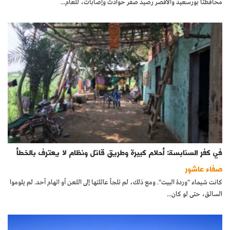
محافظتا بورسعيد والأقصر رصيد صفر حوادث وإصابات، للعام...
في كفر السنابسة: أحلام كبيرة وطريق قاتل ونظام لا يعترف بالخطأ
صفاء عاشور
كانت شيماء "وردة البيت". ومع ذلك، لم تلجأ عائلتها إلى اللعن أو اتهام أحد. لم يلوموا
السائق، حتى لو كان...