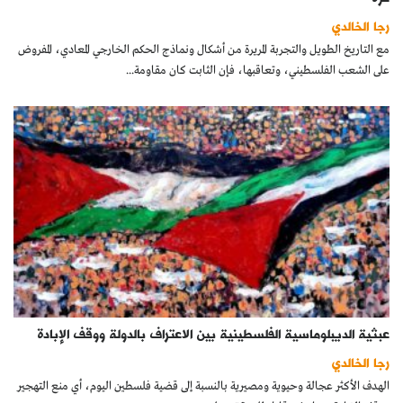
كتّابنا
رجا الخالدي
مع التاريخ الطويل والتجربة المريرة من أشكال ونماذج الحكم الخارجي المعادي، المفروض
الأرشيف
على الشعب الفلسطيني، وتعاقبها، فإن الثابت كان مقاومة...
عبثية الديبلوماسية الفلسطينية بين الاعتراف بالدولة ووقف الإبادة
رجا الخالدي
الهدف الأكثر عجالة وحيوية ومصيرية بالنسبة إلى قضية فلسطين اليوم، أي منع التهجير