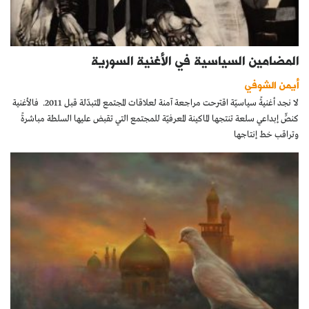
المضامين السياسية في الأغنية السورية
أيمن الشوفي
لا نجد أغنيةً سياسيّة اقترحت مراجعة آمنة لعلاقات المجتمع المتبدّلة قبل 2011. فالأغنية
كنصٍّ إبداعي سلعة تنتجها الماكينة المعرفيّة للمجتمع التي تقبض عليها السلطة مباشرةً
وتراقب خط إنتاجها