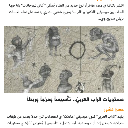
انتشر بكثافة في مصر مؤخراً، نوع جديد من الغناء يُسمَّى "أغاني المهرجانات" يتمّ فيها
الخلط بين موسيقى "التكنو" و "الراب" بمزيج شعبي مصري يعتمد على غناء الكلمات
بإيقاع سريع. وفي...
مستويات الراب العربيّ.. تأسيساً ومزجاً وربطاً
حسن نصّور
يقيم "الراب العربي" كنوع موسيقي "محْدَث" في تمفصلاتٍ تثير جدلا يصدر عن طبقات
متراكبة لا يمكن إغفالُها، وتحديدا فيما يتصل بالتأسيس لما يُفترض أنهّ إنتاج مستويات