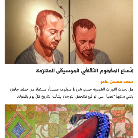
اتّساع المفهوم الثقافي للموسيقى الملتزمة‎
محمد محسن عامر
هل تحدث الثورات الشعبية حسب شروط معلومة مسبقاً، مستقاة من خطط جاهزة
يكفي سكبها "نصياّ" على الواقع فتتحقق الثورة؟؟ يشكّك التاريخ كلّ يوم بالمقولة.