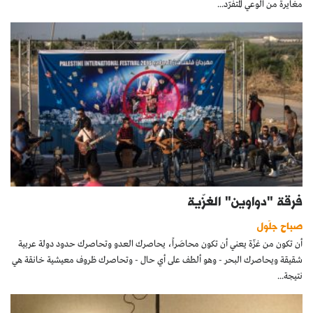
مغايرة من الوعي المتفرّد...
فرقة "دواوين" الغزّية
صباح جلّول
أن تكون من غزّة يعني أن تكون محاصَراً، يحاصرك العدو وتحاصرك حدود دولة عربية
شقيقة ويحاصرك البحر - وهو ألطف على أي حال - وتحاصرك ظروف معيشية خانقة هي
نتيجة...