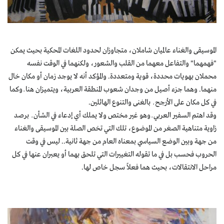
كتّابنا
الأرشيف
الموسيقى والغناء عالميان شاملان، متجاوزان لحدود اللغات المحكية بحيث يمكن
"فهمهما" والتفاعل معهما من القلب والشعور، ولكنهما في الوقت نفسه
محملان بهويات محددة، قوية ومتعددة. والمؤكد أنه لا يوجد زمان أو مكان خال
منهما. وهما جزء أصيل من وجدان شعوب المنطقة العربية، ويتميزان هنا ــ وكما
في كل مكان على الأرجح ــ بالغنى والتنوع الهائلين.
وقد اهتم السفير العربي ــ وهو غير مختص ولا يملك أي إدعاء في الشأن ــ برصد
زاوية متناهية الصغر من الموضوع، تلك التي تخص الصلة بين الموسيقى والغناء
من جهة وبين الوضع السياسي بمعناه العام من جهة ثانية.. ليس في وقت
الحروب فحسب بل في ما تقوله التغييرات التي تلحق بهما أو يعبران عنها في كل
مراحل الانتقالات، بحيث هما فعلاً سجل خاص لها.