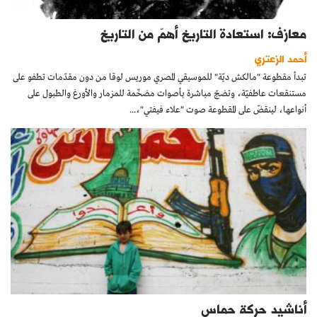
معازف: استعادة التاريخ أهمّ من التاريخ
أحمد الزعتري
تبدأ مقطوعة "مالكش ديّة" للموسيقي المصري موريس لوقا من دون مقدّمات تطفو على
مستنقعات عاطفيّة، وتضجّ مباشرة بأصوات مضخّمة للمزمار والأورغ والطبول على
أنواعها، لينقضّ على المقطوعة صوت "علاء فيفتي"،...
أناشيد حركة حماس