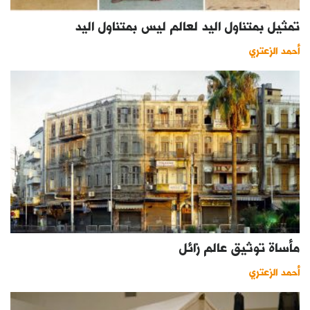
كتّابنا
تمثيل بمتناول اليد لعالم ليس بمتناول اليد
الأرشيف
أحمد الزعتري
مأساة توثيق عالم زائل
أحمد الزعتري