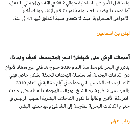
وتستقبل الأحواض الساحلية حوالي 90.2 في المئة من إجمالي التدفق،
أما نصيب الهضاب العليا منه فقدر بـ 5.7 في المئة، وهناك أخيراً
الأحواض الصحراوية حيث لا تتعدى نسبة التدفق فيها 4.1 في المئة.
ليلى بن اسماعين
أسماك قرش على شواطئ البحر المتوسط: كيف ولماذا؟
يتكرر في البحر المتوسط منذ العام 2016 جنوحٌ شاطئي غير معتاد لأنواع
من الكائنات البحرية. أما سلسلة الهجمات المخيفة بشكل خاص فهي
تلك الهجمات الخمس التي حدثت في أيام متتالية في العام 2010
بالقرب من شاطئ شرم الشيخ. وتوالت الهجمات القاتلة حتى حادث
الغردقة الأخير. وغالباً ما تكون التدخلات البشرية السبب الرئيس في
جنوح الكائنات البحرية المفترسة إلى الشاطئ ومهاجمتها البشر.
رباب عزام