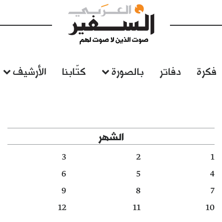
فكرة
دفاتر
بالصورة
كتّابنا
الأرشيف
الشهر
3
2
1
6
5
4
9
8
7
12
11
10