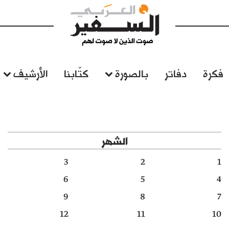
فكرة
دفاتر
بالصورة
كتّابنا
الأرشيف
الشهر
3
2
1
6
5
4
9
8
7
12
11
10