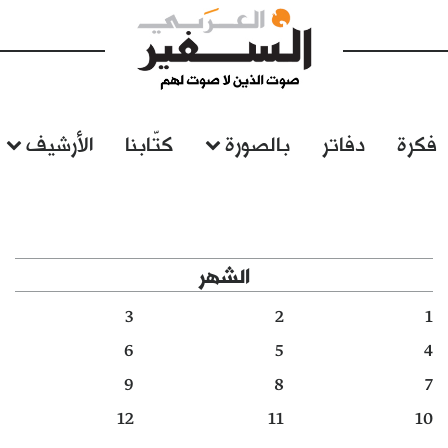
فكرة
دفاتر
بالصورة
كتّابنا
الأرشيف
الشهر
3
2
1
6
5
4
9
8
7
12
11
10