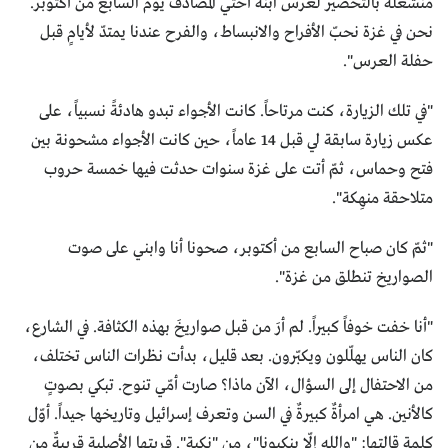
منشغلة بالتحضير لعرس ابنة أختي المصادف يوم السابع من أكتوبر.
نحن في غزة نحبّ الأفراح والانبساط، والفرح عندنا يمتدّ لأيامٍ قبل
حفلة العرس".
"في تلك الزيارة، كنت مرتاحاً. كانت الأجواء تبدو هادئةً نسبياً، على
عكس زيارة سابقة لي قبل 14 عاماً، حين كانت الأجواء مشحونة بين
فتح وحماس، ثمّ أتت على غزة سنوات حدثت فيها خمسة حروب
متلاحقة منهِكة".
"ثمّ كان صباح السابع من أكتوبر، صحونا أنا وابني على صوت
الصواريخ تنطلق من غزة".
"أنا خفت خوفاً كبيراً. لم أرَ من قبل صواريخَ بهذه الكثافة. في الشارع،
كان الناس يهلّلون ويكبّرون. بعد قليل، بدأت نظرات الناس تختلف،
من الاحتفال إلى السؤال، الآن ماذا؟ صارت أمّي تنوح. تبكي بصوتٍ
كالأنين. هي امرأةٌ كبيرةٌ في السن وتعرف إسرائيل وتاريخها جيداً. أوّل
كلمة قالتها: "والله إلّا ينكبونا"، من "نكبة". قريتها الأصلية قريبةٌ من