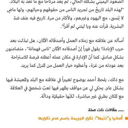
الصعود اليميني بشكله الحالي، لم يعد مرتاحاً مع ما تعد به البلاد.
"لهذه البلد تاريخٌ من تجريد الناس من حقوقهم وحياتهم، ولها ماضٍ
لا يُنسى، مع اليهود وغيرهم، ولأكثر من مرة. تاريخ فيه عنف ضدّ
البشرية. قرأت عنه ويا ليتني لم أقرأ".
أسأله عن علاقته مع زملاء العمل وأصدقائه الألمان، هل تبدّلت بعد
حرب الإبادة؟ يقول فوراً إنّ أصدقاءه الألمان "ناس فهمانة"، متضامنون
بشكلٍ صادق. كما أنّ الإدارة في مكان عمله أعطته فرصة للاستراحة
بعد عودته من غزة، وأعطوه خيار العمل من المنزل كما يريد.
مع ذلك، يلحظ أحمد بوضوح تغييراً في علاقته مع البلد والمعيشة فيها
بشكل عام. يحكي لي عن مواقف يظهر فيها تعبٌ شخصيٌ في العلاقة
مع المكان بطرقٍ غير مباشرة، لكنّها حقيقيّة ودالّة.
مقالات ذات صلة
ألمانيا و"ذنْبها": تكرار الجريمة باسم عدم تكرارها