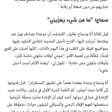
[3]
تجاربهم من دون ضغط أو رقابة
.
سماح: "ما مِن شيء يُعزّيني"
قبل لقائنا أنا وسماح بقليل، اكتشفت أن موعدنا يصادف يومَ عيد
ميلادها. أرسلت إليها، أقترح تأجيل الحديث لتفادي التنكيد عليها
بمواضيع ثقيلة على القلب في هذا اليوم بالذات، لكنّها أصرّت على المضي
قدماً، مُقلّلةً من أهمية الأمر. "بتيجي أوقات بتكوني حاسّة كتير،
وأوقات بتكوني مش حاسّة"، تقول لي، "وهذه الأيام لست أحسّ
بشيء".
أنا وسماح وجدنا بعضنا بعضاً على تطبيق "إنستغرام"، قبل قدومها
إلى ألمانيا حيث أعيش، ثمّ التقينا للمرة الأولى في برلين، وكانت حرب
الإبادة في غزة في ذروتها. أنتبه كيف أنّ الإبادة صارت محطّة تأريخية
نستعملها لفهم الإطار الزمني والسياقي لشؤون حياتنا، متفوِّقة على
محطات حياتنا المهمة الاعتيادية: سفر، زواج، تخرّج.. أو عيد ميلاد.