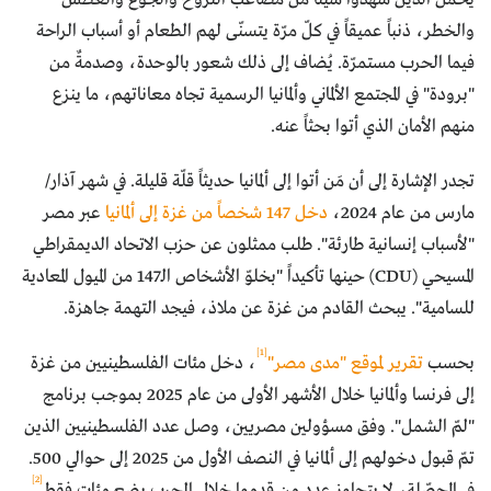
والخطر، ذنباً عميقاً في كلّ مرّة يتسنّى لهم الطعام أو أسباب الراحة
فيما الحرب مستمرّة. يُضاف إلى ذلك شعور بالوحدة، وصدمةٌ من
"برودة" في المجتمع الألماني وألمانيا الرسمية تجاه معاناتهم، ما ينزع
منهم الأمان الذي أتوا بحثاً عنه.
تجدر الإشارة إلى أن مَن أتوا إلى ألمانيا حديثاً قلّة قليلة. في شهر آذار/
مارس من عام 2024،
دخل 147 شخصاً من غزة إلى ألمانيا
عبر مصر
"لأسباب إنسانية طارئة". طلب ممثلون عن حزب الاتحاد الديمقراطي
المسيحي (CDU) حينها تأكيداً "بخلوّ الأشخاص الـ147 من الميول المعادية
للسامية". يبحث القادم من غزة عن ملاذ، فيجد التهمة جاهزة.
[1]
بحسب
تقرير لموقع "مدى مصر"
، دخل مئات الفلسطينيين من غزة
إلى فرنسا وألمانيا خلال الأشهر الأولى من عام 2025 بموجب برنامج
"لمّ الشمل". وفق مسؤولين مصريين، وصل عدد الفلسطينيين الذين
تمّ قبول دخولهم إلى ألمانيا في النصف الأول من 2025 إلى حوالي 500.
[2]
في المحصّلة، لا يتجاوز عدد من قدموا خلال الحرب بضع مئات فقط
.