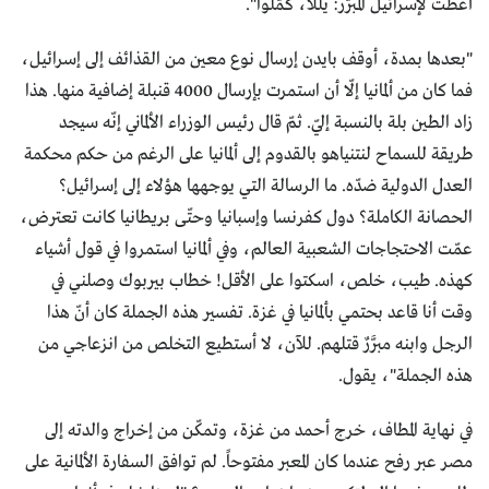
أعطت لإسرائيل المبرّر: يللا، كمّلوا".
"بعدها بمدة، أوقف بايدن إرسال نوع معين من القذائف إلى إسرائيل،
فما كان من ألمانيا إلّا أن استمرت بإرسال 4000 قنبلة إضافية منها. هذا
زاد الطين بلة بالنسبة إليّ. ثمّ قال رئيس الوزراء الألماني إنّه سيجد
طريقة للسماح لنتنياهو بالقدوم إلى ألمانيا على الرغم من حكم محكمة
العدل الدولية ضدّه. ما الرسالة التي يوجهها هؤلاء إلى إسرائيل؟
الحصانة الكاملة؟ دول كفرنسا وإسبانيا وحتّى بريطانيا كانت تعترض،
عمّت الاحتجاجات الشعبية العالم، وفي ألمانيا استمروا في قول أشياء
كهذه. طيب، خلص، اسكتوا على الأقل! خطاب بيربوك وصلني في
وقت أنا قاعد بحتمي بألمانيا في غزة. تفسير هذه الجملة كان أنّ هذا
الرجل وابنه مبرَّرٌ قتلهم. للآن، لا أستطيع التخلص من انزعاجي من
هذه الجملة"، يقول.
في نهاية المطاف، خرج أحمد من غزة، وتمكّن من إخراج والدته إلى
مصر عبر رفح عندما كان المعبر مفتوحاً. لم توافق السفارة الألمانية على