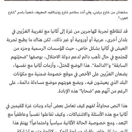
مشهدان من شارع برليني، وفي أحد مطاعم شارع زونينالليه، المعروف شعبياً باسم "شارع
العرب".
قد تتقاطع تجربة المهاجرين من غزة إلى ألمانيا مع تغريبة الغزّيين في
بلدان أخرى، عربية أو أوروبية أو غير ذلك، لكن هناك ما يطبع تجربة
العيش في ألمانيا بشكل خاص، حيث المؤسسات الرسمية وجزء من
المجتمع في حال تأهب دائم لدعم دولة الاحتلال، بوصفها "ضحيّتهم
السابقة" و"الدائمة". هذا الوضع المختلّ، وأزمات ألمانيا مع نفسها،
يضعان الغزّيين على الأخص في موقع خصومة ضمنية مع مكوّنات
البلد الذي يعيشون فيه، ويضع هويتهم موضع مساءلة دائمة، على
الرغم من أنّهم هم "ضحايا" هذه الإبادة.
هذا النص محاولةٌ لفهم كيف تعامل بعض أبناء وبنات غزة المقيمين في
ألمانيا مع هذه الأسئلة والاشتباكات، وكيف تفاعلوا نفسياً وعاطفياً مع
البُعد، ومع خصوصية الحالة الألمانية سياسياً واجتماعياً؟ يهتمّ هذا
النص بشكل خاص بإفراد مساحة للحكي، لإتاحة متسع لمشاركة