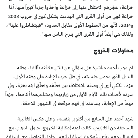
خزاعة، هجّرهم الاحتلال منها إلى خزاعة وأخذوا جزءاً كبيراً منها. أمّا
خزاعة فهي من أولى القرى التي انهدمت بشكل كبير في حروب 2008
و2014، لأنّها من الخطوط الأولى مقابل الحدود، "فبيتشاطروا علينا"،
ولذلك هي أيضاً أولى القرى التي ينزح الناس منها".
محاولات الخروج
لم يجب أحمد مباشرة على سؤالي عن تبدّل علاقته بألمانيا، وطنه
البديل الذي يحمل جنسيته، في ظلّ حرب الإبادة على وطنه الأول،
غزة، لكنّني أرى في وصفه للاختلاف بين تعلّقه وتعلّق ابنه بغزة، وفي
سرده لأحداث تلك الأيام الأولى من زيارتهما ومشاعرهما أثناءها، جزءاً
مهماً من الإجابة، يساعدنا في فهم موقعه في الشهور اللاحقة.
شهد أحمد على السابع من أكتوبر بنفسه، وعلى عكس الغالبية
الساحقة من الغزيين، كانت لديه إمكانية الخروج. حاول الذهاب مع
ابنه إلى معبر رفح، ففجّرت إسرائيل المعبر. حاول التواصل مع السفارة