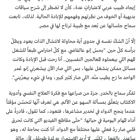
إيجاد طبيب عربي لاعتباراتٍ عدة، كأن لا تضطر إلى شرح سياقات
بديهية أو الخوف من نظرتهم وفهمهم للإبادة الحالية. لذلك، تابعت
سماح جلساتها عن بُعد مع طبيبة ترتاح لها في مصر.
إلّا أنّ الشكّ نفسه في جدوى أية محاولة لانتشال الذات يعود ويطلّ
برأسه كلّ حين. "بحسّ إنو عالفاضي. مع كلّ احترامي طبعاً للشغل
المهم اللي بيعملوه المعالجين النفسيين.. أنا رحت قبل الإبادة وكانت
مسائل ممكن ينشغل عليها، بس اللي صار الآن بيشعرني إنو عُمر
الواحد ما رَح يطيب منّه. اللي صار كثير كبير، وما في شيء بيعزّيني".
تفكّر سماح بالخدر. جزءٌ من صراعها مع فكرة العلاج النفسي وأدوية
الاكتئاب يتعلّق بمسألة السهو عن الألم. هي تعرف أنّها تتحسّن مؤقتاً
عندما ينجح الدواء في تخدير مشاعرها، فتعود، كما تقول، قادرةً على
أداء المهام اليومية في حياتها: "حتّى مقاطع الفيديو التي كانت تحرق
قلبي صار ردّ فعلي عليها مختلفاً مع الدواء. أنا كنت بحاجة له، وهو
ساعدني بالفعل، لكنّني لا أريد الاستمرار به لمدة طويلة، لأن حالة