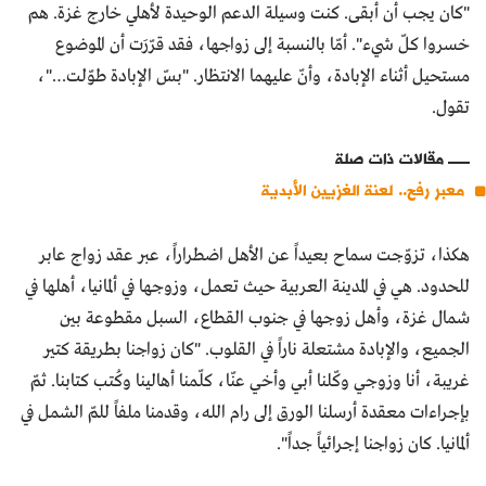
"كان يجب أن أبقى. كنت وسيلة الدعم الوحيدة لأهلي خارج غزة. هم
خسروا كلّ شيء". أمّا بالنسبة إلى زواجها، فقد قرّرَت أن الموضوع
مستحيل أثناء الإبادة، وأنّ عليهما الانتظار. "بسّ الإبادة طوّلت…"،
تقول.
مقالات ذات صلة
معبر رفح.. لعنة الغزيين الأبدية
هكذا، تزوّجت سماح بعيداً عن الأهل اضطراراً، عبر عقد زواج عابر
للحدود. هي في المدينة العربية حيث تعمل، وزوجها في ألمانيا، أهلها في
شمال غزة، وأهل زوجها في جنوب القطاع، السبل مقطوعة بين
الجميع، والإبادة مشتعلة ناراً في القلوب. "كان زواجنا بطريقة كتير
غريبة، أنا وزوجي وكّلنا أبي وأخي عنّا، كلّمنا أهالينا وكُتب كتابنا. ثمّ
بإجراءات معقدة أرسلنا الورق إلى رام الله، وقدمنا ملفاً للمّ الشمل في
ألمانيا. كان زواجنا إجرائياً جداً".