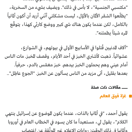
"مكتسبي الجنسية"، لا بأس في ذلك". ويضيف بشيء من السخرية،
"يطلّعوا الشقر الألمان بالأوّل، ليست مشكلتي أنّني أريد أن أكون ألمانياً
بالكامل، لكن عندما يكون هناك شي كبير ووضع كارثي كهذا، يتوقّع
المرء شيئاً يطمئنه".
"آلاف المدنيين قُتلوا في الأسابيع الأولى في بيوتهم، في الشوارع،
عشوائياً. ذهبت لأشتري الخبز في أحد الأيام، وقصف المخبز. مات الناس
أمام عيني وهم يحملون الخبز بيدهم. خبز مغمّس بالدم، حرفياً.
بعدها بقليل، أتى مزيد من الناس يسألون عن الخبز. "الجوع عاطِل"..
مقالات ذات صلة
غزة فوق العالم
يقول أحمد، "في ألمانيا بالذات، عندما يكون الموضوع عن إسرائيل ينتهي
الكلام"، يقول لي، مستعيداً ما كان يسود في الخطاب العام في أوروبا
وألمانيا في ذلك الوقت: روايات الإعلام غير الموثّقة عن اغتصاب