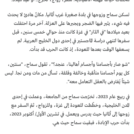
تسكن سماح وزوجها في بلدة صغيرة غرب ألمانيا. مكانٌ هادئ لا يحدث
فيه شيء، يثير فيها الضجر ويجبرها على العزلة. آخر مرة احتفلت
بعيد ميلادها "في الدّار" في غزة كانت منذ حوالي خمسِ سنين، قبل
سفرها لتنهي دراسة الماجستير في إحدى دول الخليج العربية. لم
يسعفها الوقت بعدها للعودة، إذ كانت الحرب قد بدأت.
"شو صار بأجسامنا وأجسام أهالينا، عنجد؟"، تقول سماح، "سنتين،
كل يوم أجسامنا متأهّبة وخائفة وقلقة، تسأل من مات ومن نجا. ليس
شيئاً يُفترض بالعقل التعامل معه".
في ربيع عام 2023، تخرّجت سماح من الجامعة، وعملت في إحدى
المدن الخليجية، وخطّطت للعودة إلى غزة، وللزواج، ثمّ السفر مع
زوجها إلى ألمانيا حيث يدرس ويعمل. في تشرين الأول/ أكتوبر 2023،
بدأت حرب الإبادة، فبقيت سماح حيث هي.