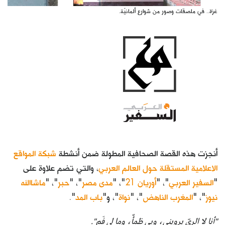
غزة.. في ملصقات وصور من شوارع ألمانيّة.
أنجزت هذه القصة الصحافية المطولة ضمن أنشطة
شبكة المواقع
الاعلامية المستقلة حول العالم العربي
، والتي تضم علاوة على
"
السفير العربي
"، "
أوريان 21
"، "
مدى مصر
"، "
حبر
"، "
ماشاالله
نيوز
"، "
المغرب الناهض
"، "
نواة
"، و"
باب المد
".
"أنا لا الريّ يرويني، وبي ظمأٌ، وما لي فَم".