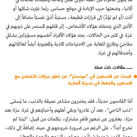
ألمانيا، وضعتها حرب الإبادة في موقع حساس. ربّما غيّرت شكلها أو
أدّت (أو لم تؤدِّ) إلى قرارات قطيعة، مسبّبةً أذىً نفسيّاً مضافاً إلى
الأذى الذي يتحمّله هؤلاء الأشخاص، إثر قلقهم المستمر على ذويهم في
غزة. في كثير من الحالات، يجد هؤلاء الأفراد أنفسهم مسؤولين بشكلٍ
مفاجئٍ وطارئٍ للغاية عن الاحتياجات المادية والمعنوية أيضاً لعائلاتهم
وأصدقائهم في غزة.
مقالات ذات صلة
البحث عن فلسطين في "مونستر": عن تطوّر حركات التضامن مع
فلسطين وقمعها في مدينةٍ ألمانية
أمّا القادمون حديثاً، فقد يختبرون مشاعر عميقة بالذنب، ما يُسمّى
"ذنب الناجي"، بعد أن غادروا وبقي أهلهم وأحباؤهم في غزة. مرّة بعد
مرّة، يعبّرون عن شعورٍ قاهرٍ مشتركٍ، بكلمات من قبيل: "ليتنا لم
نخرج أبداً"، على الرغم من ضرورة خروجهم في حينه. إضافةً إلى ذلك،
يحمل الذين شهدوا شيئاً من مصاعب النزوح والجوع والعطش