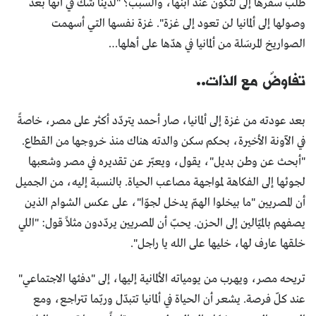
طلب سفرها إلى لتكون عند ابنها، والسبب؟ "لدينا شك في أنها بعد
وصولها إلى ألمانيا لن تعود إلى غزة". غزة نفسها التي أسهمت
الصواريخ المرسَلة من ألمانيا في هدّها على أهلها…
تفاوضٌ مع الذات..
بعد عودته من غزة إلى ألمانيا، صار أحمد يتردّد أكثر على مصر، خاصةً
في الآونة الأخيرة، بحكم سكن والدته هناك منذ خروجها من القطاع.
"أبحث عن وطن بديل"، يقول، ويعبّر عن تقديره في مصر وشعبها
لجوئها إلى الفكاهة لمواجهة مصاعب الحياة. بالنسبة إليه، من الجميل
أن المصريين "ما بيخلوا الهمّ يدخل لجوّا"، على عكس الشوام الذين
يصفهم بالميّالين إلى الحزن. يحبّ أن المصريين يردّدون مثلاً قول: "اللي
خلقها عارف لها، خليها على الله يا راجل".
تريحه مصر، ويهرب من يومياته الألمانية إليها، إلى "دفئها الاجتماعي"
عند كلّ فرصة. يشعر أن الحياة في ألمانيا تتبدّل وربّما تتراجع، ومع