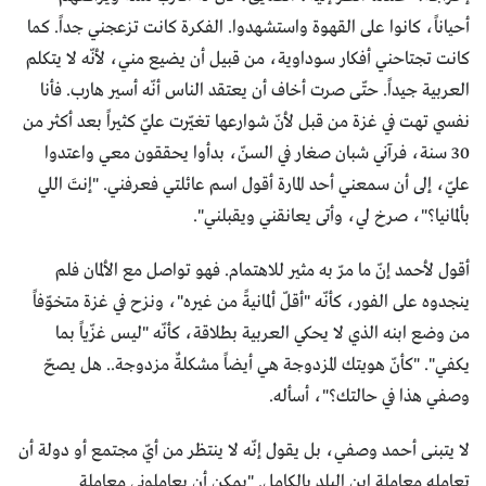
أحياناً، كانوا على القهوة واستشهدوا. الفكرة كانت تزعجني جداً. كما
كانت تجتاحني أفكار سوداوية، من قبيل أن يضيع مني، لأنّه لا يتكلم
العربية جيداً. حتّى صرت أخاف أن يعتقد الناس أنّه أسير هارب. فأنا
نفسي تهت في غزة من قبل لأنّ شوارعها تغيّرت عليّ كثيراً بعد أكثر من
30 سنة، فرآني شبان صغار في السنّ، بدأوا يحققون معي واعتدوا
عليّ، إلى أن سمعني أحد المارة أقول اسم عائلتي فعرفني. "إنتَ اللي
بألمانيا؟"، صرخ لي، وأتى يعانقني ويقبلني".
أقول لأحمد إنّ ما مرّ به مثير للاهتمام. فهو تواصل مع الألمان فلم
ينجدوه على الفور، كأنّه "أقلّ ألمانيةً من غيره"، ونزح في غزة متخوّفاً
من وضع ابنه الذي لا يحكي العربية بطلاقة، كأنّه "ليس غزّياً بما
يكفي". "كأنّ هويتك المزدوجة هي أيضاً مشكلةٌ مزدوجة.. هل يصحّ
وصفي هذا في حالتك؟"، أسأله.
لا يتبنى أحمد وصفي، بل يقول إنّه لا ينتظر من أيّ مجتمع أو دولة أن
تعامله معاملة ابن البلد بالكامل. "يمكن أن يعاملوني معاملة