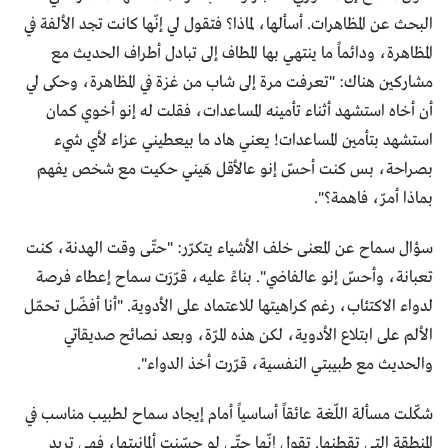
البحث عن المظاهرات. أسألها، لماذا؟ فتقول لي إنّها كانت تجد الألفة في
المظاهرة، ودائماً ما ينتهي بها المطاف إلى تبادل أطراف الحديث مع
مشاركين هناك: "تعرفت مرة إلى شاب من غزة في المظاهرة، وحكى لي
أن أخاه استشهد أثناء تأمينه المساعدات، فقلت له إنو أخوي كمان
استشهد بتأمين المساعدات! يعني هاد ما بيعطيني عزاء لأي شيء
بصراحة، بس كنت أحسّ إنو عالأقل هَيني حكيت مع شخص يفهم
بماذا أمرّ، فاهمة؟".
سؤال سماح عن المعنى خلف الأشياء يتكرّر: "حتّى وقت الهدنة، كنت
تعبانة، وأحسّ إنو عالفاضي". بناءً عليه، قرّرَت سماح إعطاء فرصة
لدواء الاكتئاب، رغم كراهيتها للاعتماد على الأدوية. "أنا أفضّل تحمّل
الألم على ابتلاع الأدوية، لكن هذه المرّة، وبعد نصائح صديقاتي
والحديث مع طبيبتي النفسية، قرّرت أخذ الدواء".
شكّلت مسألة اللّغة عائقاً أساسياً أمام إيجاد سماح لطبيب مناسب في
المنطقة التي تقطنها. تقول إنّها حتّى لو حسّنت ألمانيتها، فهي تريد