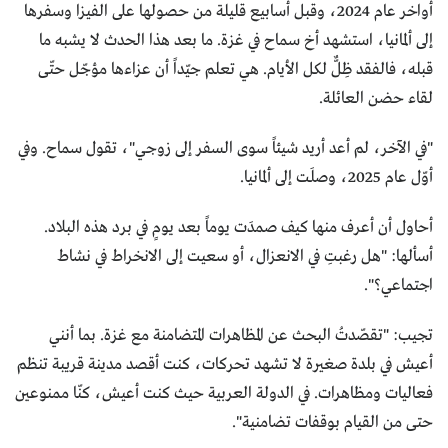
أواخر عام 2024، وقبل أسابيع قليلة من حصولها على الفيزا وسفرها
إلى ألمانيا، استشهد أخ سماح في غزة. ما بعد هذا الحدث لا يشبه ما
قبله، فالفقد ظِلٌّ لكل الأيام. هي تعلم جيّداً أن عزاءها مؤجّل حتّى
لقاء حضن العائلة.
"في الآخر، لم أعد أريد شيئاً سوى السفر إلى زوجي"، تقول سماح. وفي
أوّل عام 2025، وصلَت إلى ألمانيا.
أحاول أن أعرف منها كيف صمدَت يوماً بعد يومٍ في برد هذه البلاد.
أسألها: "هل رغبتِ في الانعزال، أو سعيت إلى الانخراط في نشاط
اجتماعي؟".
تجيب: "تقصّدتُ البحث عن المظاهرات المتضامنة مع غزة. بما أنني
أعيش في بلدة صغيرة لا تشهد تحركات، كنت أقصد مدينة قريبة تنظم
فعاليات ومظاهرات. في الدولة العربية حيث كنت أعيش، كنّا ممنوعين
حتى من القيام بوقفات تضامنية".