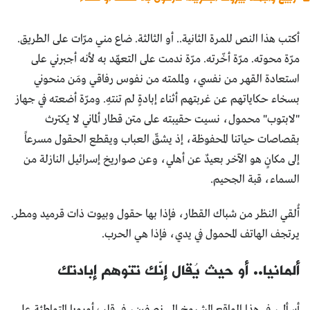
أكتب هذا النص للمرة الثانية.. أو الثالثة. ضاع مني مرّات على الطريق.
مرّة محوته. مرّة أخّرته. مرّة ندمت على التعهّد به لأنه أجبرني على
استعادة القهر من نفسي، ولملمته من نفوس رفاقي ومَن منحوني
بسخاء حكاياتهم عن غربتهم أثناء إبادةٍ لم تنتهِ. ومرّة أضعته في جهاز
"لابتوب" محمول، نسيت حقيبته على متن قطار ألماني لا يكترث
بقصاصات حياتنا المحفوظة، إذ يشقّ العباب ويقطع الحقول مسرعاً
إلى مكانٍ هو الآخر بعيدٌ عن أهلي، وعن صواريخ إسرائيل النازلة من
السماء، قبة الجحيم.
أُلقي النظر من شباك القطار، فإذا بها حقول وبيوت ذات قرميد ومطر.
يرتجف الهاتف المحمول في يدي، فإذا هي الحرب.
ألمانيا.. أو حيث يُقال إنّك تتوهم إبادتك
أسأل، في هذا الواقع المشروخ إلى نصفين، في قلب أوروبا المتواطئة على