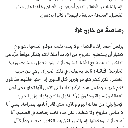
الإسرائيليات والأطفال الذين أُحرقوا في الأفران وعُلّقوا على حبال
الغسيل. "محرقة جديدة باليهود"، كانوا يرددون.
رصاصةٌ مِن خارج غزة
يرفض أحمد إلقاء الملامة، ولا يضع نفسه موقع الضحية. هو واعٍ
لامتياز أن يستطيع الخروج من الإبادة أصلاً. لكنه يتذكّر موقفاً هزّه من
الداخل: "قاعد بتابع الأخبار لنشوف ألمانيا شو بتعمل، فبشوف وزيرة
الخارجية الألمانية (أنالينا بيربوك، في ذلك الحين)، وهي من حزب
الخضر، تكرّر كلام نتنياهو بتبرير قتل المدنيين إذا اختبأ خلفهم مقاتلون.
كلام غريب جداً من هذه المرأة بالذات التي تدّعي أنّها تحارب من أجل
العدالة والمساواة وحقوق المرأة. تقول ما كان يقوله وزير الحرب
الإسرائيلي! من هداك اليوم وللآن، مش قادر أبلعها بصراحة. يعني أنا
لا صابني صاروخ ولا شظية، لكنّ هذه كانت رصاصة في الصميم. أنا
أعرف ألمانيا وعلاقتها بإسرائيل، لكنّ هذا الكلام.. صعب جداً. كأنّها