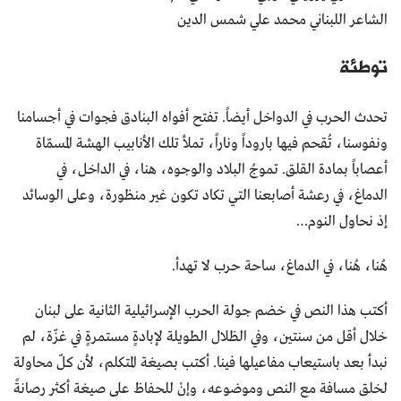
الشاعر اللبناني محمد علي شمس الدين
توطئة
تحدث الحرب في الدواخل أيضاً. تفتح أفواه البنادق فجوات في أجسامنا
ونفوسنا، تُقحم فيها باروداً وناراً، تملأ تلك الأنابيب الهشة المسمّاة
أعصاباً بمادة القلق. تموجُ البلاد والوجوه، هنا، في الداخل، في
الدماغ، في رعشة أصابعنا التي تكاد تكون غير منظورة، وعلى الوسائد
إذ نحاول النوم…
هُنا، هُنا، في الدماغ، ساحة حرب لا تهدأ.
أكتب هذا النص في خضم جولة الحرب الإسرائيلية الثانية على لبنان
خلال أقل من سنتين، وفي الظلال الطويلة لإبادةٍ مستمرةٍ في غزّة، لم
نبدأ بعد باستيعاب مفاعيلها فينا. أكتب بصيغة المتكلم، لأن كلّ محاولة
لخلق مسافة مع النص وموضوعه، وإنْ للحفاظ على صيغة أكثر رصانةً