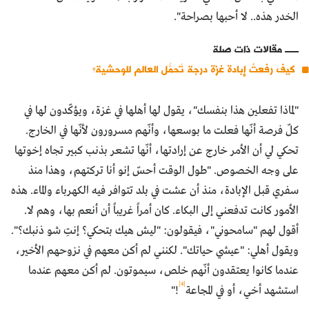
الخدر هذه.. لا أحبها بصراحة".
مقالات ذات صلة
كيف رفعتْ إبادة غزة درجة تَحمُّل العالم للوحشية؟
"لماذا تفعلين هذا بنفسك"، يقول لها أهلها في غزة، ويؤكّدون لها في
كلّ فرصة أنّها فعلت ما بوسعها، وأنّهم مسرورون لأنّها في الخارج.
تحكي لي أن الأمر خارج عن إرادتها، أنّها تشعر بذنب كبير تجاه إخوتها
على وجه الخصوص. "طول الوقت أحسّ إنو أنا تركتهم، وهذا منذ
سفري قبل الإبادة، منذ أن عشت في بلد تتوافر فيه الكهرباء والماء. هذه
الأمور كانت تدفعني إلى البكاء. كان أمراً غريباً أن أنعم بها، وهم لا.
أقول لهم "سامحوني"، فيقولون: "ليش هيك بتحكي؟ إنتِ شو ذنبك؟".
ويقول أهلي: "عيشي حياتك". لكنني لم أكن معهم في نزوحهم الأخير،
عندما كانوا يعتقدون أنّهم خلص، سيموتون. لم أكن معهم عندما
[4]
استشهد أخي، أو في المجاعة
!"