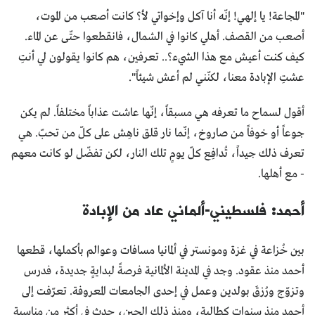
"المجاعة! يا إلهي! إنّه أنا آكل وإخواتي لأ؟ كانت أصعب من الموت،
أصعب من القصف. أهلي كانوا في الشمال، فانقطعوا حتّى عن الماء.
كيف كنت أعيش مع هذا الشيء؟.. تعرفين، هم كانوا يقولون لي أنتِ
عشتِ الإبادة معنا، لكنّني لم أعش شيئاً".
أقول لسماح ما تعرفه هي مسبقاً، إنّها عاشت عذاباً مختلفاً. لم يكن
جوعاً أو خوفاً من صاروخ، إنّما نار قلق ناهِش على كلّ من تحبّ. هي
تعرف ذلك جيداً، تُدافِع كلّ يومٍ تلك النار، لكن تفضّل لو كانت معهم
- مع أهلها.
أحمد: فلسطيني-ألماني عاد من الإبادة
بين خُزاعة في غزة ومونستر في ألمانيا مسافات وعوالم بأكملها، قطعها
أحمد منذ عقود. وجد في المدينة الألمانية فرصةً لبدايةٍ جديدة، فدرس
وتزوّج ورُزقَ بولدين وعمل في إحدى الجامعات المعروفة. تعرّفت إلى
أحمد منذ سنوات كطالِبة، ومنذ ذلك الحين، حدث في أكثر من مناسبة