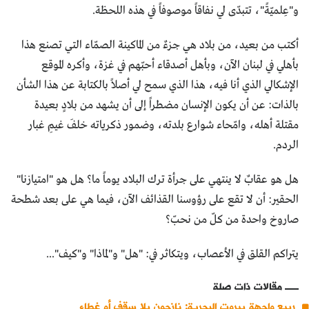
و"عِلميّةً"، تتبدّى لي نفاقاً موصوفاً في هذه اللحظة.
أكتب من بعيد، من بلاد هي جزءٌ من الماكينة الصمّاء التي تصنع هذا
بأهلي في لبنان الآن، وبأهل أصدقاء أحبّهم في غزة، وأكره الموقع
الإشكالي الذي أنا فيه، هذا الذي سمح لي أصلاً بالكتابة عن هذا الشأن
بالذات: عن أن يكون الإنسان مضطراً إلى أن يشهد من بلادٍ بعيدة
مقتلة أهله، وامّحاء شوارع بلدته، وضمور ذكرياته خلفَ غيمِ غبار
الردم.
هل هو عقابٌ لا ينتهي على جرأة ترك البلاد يوماً ما؟ هل هو "امتيازنا"
الحقير: أن لا تقع على رؤوسنا القذائف الآن، فيما هي على بعد شطحة
صاروخ واحدة من كلّ من نحبّ؟
يتراكم القلق في الأعصاب، ويتكاثر في: "هل" و"لماذا" و"كيف"...
مقالات ذات صلة
ربيع واجهة بيروت البحرية: نازحون بلا سقف أو غطاء