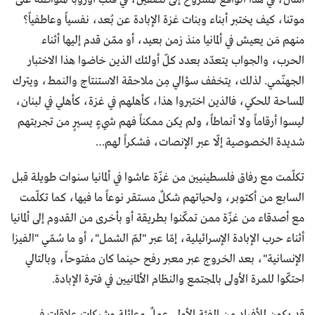
موتنا، كيف يختبر أبناء وبنات غزة الإبادة عن بُعد، نفسياً وعاطفياً؟
منهم مَن يعيش في ألمانيا منذ زمن بعيد، أو ممّن قدم إليها أثناء
الحرب، والجواب يتعدّد بعدد كلّ أولئك الذين خاضوا هذا الاختبار
الجهنّمي. لذلك، يتخفف سؤالي مِن ملاحقة الاستنتاج والنمط، ويترك
المساحة للحكي، فالذين اختبروا هذا، كأهلهم في غزة، كأهلي في لبنان،
ليسوا أرقاماً ولا أنماطاً، ولم يكن ممكناً فهم شيءٍ يسيرٍ من تجربتهم
شديدة الخصوصية إلّا عبر الإنصات، فشكراً لهم…
تكلّمت مع رفاق فلسطينيين من غزّة عاشوا في ألمانيا سنوات طويلة قبل
السابع من أكتوبر، ولحياتهم شكلٌ مستقر نوعاً ما فيها، كما تكلّمت
مع أصدقاء من غزّة ممن تمكّنوا بطريقة أو بأخرى من القدوم إلى ألمانيا
أثناء حرب الإبادة الإسرائيلية، إمّا عبر "لمّ الشمل"، أو ما سُمّي "الفيزا
الإنسانية"، بعد الخروج عبر معبر رفح حينما كان مفتوحاً، وبالتالي
احتكّوا للمرة الأولى بالمجتمع والنظام الألمانيين في فترة الإبادة.
قد يكون للأفراد من الفئة الأولى عملٌ وعائلة وشبكات علاقات في