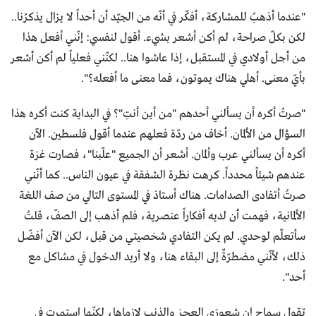
"عندما أذهبُ للمشاركة، أفكّر في أنّه من الجيّد أن أحداً لا يزال يذكرُنا..
لكن بكلّ صراحة، لم أكن أشعر بشيء. أقول لنفسي: إنّني أفعل هذا
من أجل أولادي في المستقبل، إذا عاشوا هنا.. لكنّني فعلياً لم أكن أشعر
بأيّ معنى. أهلي هناك يموتون، فما معنى ما أفعله؟".
"صرتُ أكره أن يسألني أحدهم "من أين أنتِ"؟ في البداية كنت أكره هذا
السؤال من الألمان. أخاف من ردّة فعلهم عندما أقول فلسطين. الآن
أكره أن يسألني عرب وألمان. أشعر أن الجميع "علّبنا"، فصارت غزة
عندهم شيئاً محدداً. كرهت نظرة الشفقة في عيون الناس.. كما أنّني
صرتُ أتفادى الصدامات. هناك أستاذ في المستوى التالي من صف اللغة
الألمانية، فهمت أن لديه أفكاراً عنصرية، فلم أذهب إلى الصفّ، قلتُ
سأتعلّم لوحدي. لم يكن التفادي شخصيتي من قبل، لكن الآن أفضّل
ذلك، لأنّني مضطرّةٌ إلى البقاء هنا، ولا أريد الدخول في مشاكل مع
أحد".
تقول سماح إن شعورَي العجز والذنب لازماها، لكنّها استمرت في