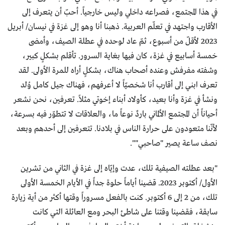
في هذا المجتمع، فصراعه داخلي وليس خارجياً. أحبّ أن يتعرف إلى
الأقارب واجتهد في تعلّم العربية. ذهبنا أنا وهو إلى غزة في نيسان/ أبريل
2023 لأقلّ من أسبوع، ثمّ عاد لوحده في عطلة الصيف، وأمضى
خمسة أسابيع في غزة، كان فيها بغاية السرور. تأقلم بشكلٍ كبير،
وشفته مفرفش وعنده أصحاب هناك، بشكلٍ أراه للمرة الأولى. لقد
تعرف ابني إلى أقارب أنا شخصيّاً لا أعرفهم، فهناك جيل كامل وُلد
ونشأ في غزة وأنا بعيد، كأولاد أبناء إخوتي مثلاً. تعرفين، نحن نشعر
أحياناً أن المجتمع الألماني باردٌ نوعاً ما، والعلاقات لا تتطوّر فيه بسرعة،
لأنّنا متعودون على حرارة الناس في بلادنا. تتعرفين إلى أحدهم وبعد
نصف ساعة يصير "صاحبي"".
"بعد عطلته الصيفية تلك، عدت وإيّاه إلى غزة في الثاني من تشرين
الأول/ أكتوبر 2023. قضينا أياماً حلوة جداً في الأيام الخمسة الأولى
تلك، من 2 إلى 6 أكتوبر. كنت بالفعل مسروراً وقتها أكثر من أية زيارة
سابقة، فقضينا وقتنا على شاطئ البحر ومع العائلة التي كانت