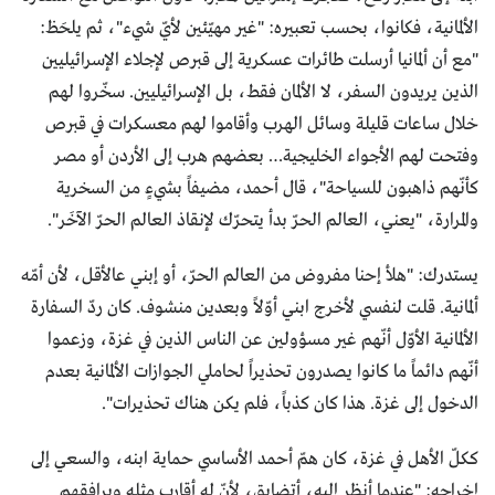
الألمانية، فكانوا، بحسب تعبيره: "غير مهيّئين لأيّ شيء"، ثم يلحَظ:
"مع أن ألمانيا أرسلت طائرات عسكرية إلى قبرص لإجلاء الإسرائيليين
الذين يريدون السفر، لا الألمان فقط، بل الإسرائيليين. سخّروا لهم
خلال ساعات قليلة وسائل الهرب وأقاموا لهم معسكرات في قبرص
وفتحت لهم الأجواء الخليجية… بعضهم هرب إلى الأردن أو مصر
كأنّهم ذاهبون للسياحة"، قال أحمد، مضيفاً بشيءٍ من السخرية
والمرارة، "يعني، العالم الحرّ بدأ يتحرّك لإنقاذ العالم الحرّ الآخَر".
يستدرك: "هلأ إحنا مفروض من العالم الحرّ، أو إبني عالأقل، لأن أمّه
ألمانية. قلت لنفسي لأخرج ابني أوّلاً وبعدين منشوف. كان ردّ السفارة
الألمانية الأوّل أنّهم غير مسؤولين عن الناس الذين في غزة، وزعموا
أنّهم دائماً ما كانوا يصدرون تحذيراً لحاملي الجوازات الألمانية بعدم
الدخول إلى غزة. هذا كان كذباً، فلم يكن هناك تحذيرات".
ككلّ الأهل في غزة، كان همّ أحمد الأساسي حماية ابنه، والسعي إلى
إخراجه: "عندما أنظر إليه، أتضايق، لأنّ له أقارب مثله ويرافقهم