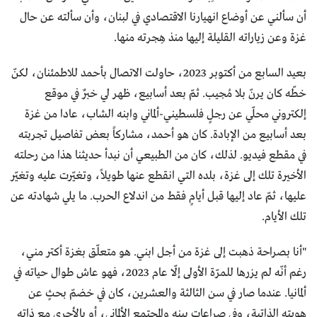
أن سألني عن أوضاع انهيارنا الاقتصادي في لبنان، وأن سألته عن حال
غزة وعن زياراته القليلة إليها منذ هِجرته منها.
بعيد السابع من أكتوبر 2023، حاولت الاتصال بأحمد للاطمئنان، لكنّ
خطّه كان يرنّ بلا مُجيب. ثمّ بعد أسابيع، ظهر لي خبرٌ في موقع
إلكتروني محلّي عن رجلٍ فلسطيني-ألماني وابنه الشاب، عادا من غزة
بعد أسابيع من الإبادة. كان هو أحمد، مشاركاً بعض تفاصيل تجربته
في مقطع فيديو. لذلك، كان من الطبيعي أن نبدأ حديثنا هذا من رحلته
الأخيرة تلك إلى غزة، بلده التي انقطع عنها طويلاً، وتغيّرت عليه وتغيّر
عليها، ثمّ عاد إليها قبل أيامٍ فقط من اندلاع الحرب. ما يلي شهادته عن
تلك الأيام.
"أنا بصراحة ذهبت إلى غزة من أجل ابني. هو متعلّق بغزة أكتر مني،
رغم أنّه لم يزرها للمرّة الأولى إلّا عام 2023، فهو عاش طوال حياته في
ألمانيا. عندما صار في سن الثالثة والعشرين، كان في خضمّ بحثٍ عن
هويته الذاتية، وفي صراعات بينه والمجتمع الألماني، أو بالأحرى مع ذاته