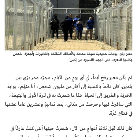
معبر رفح، بوابات حديدية ضيقة محاطة بالأسلاك الشائكة والكاميرات وأجهزة الفحص
وكاميرا التعرف على الوجه. (الصورة عن إكس)
لم يكُن معبر رفح أبداً، في أي يومٍ من الأيام، مجرّد ممر برّي بين
بلديْن. كان دائماً بالنسبة إلى أكثر من مليونيْ شخص، أنا منهُم، بوابة
الحُريّة والطريق إلى الحياة. هذا ما شعرتُ به في المرة الأولى واليتيمة،
التي سافرتُ فيها وخرجتُ من مكاني، بعد ثمانيةٍ وعشرين عاماً عشتها
في قطاع غزّة.
كان ذلك قبل ثلاثة أعوامٍ من الآن، شعرتُ حينها أنني كنتُ غارقاً في