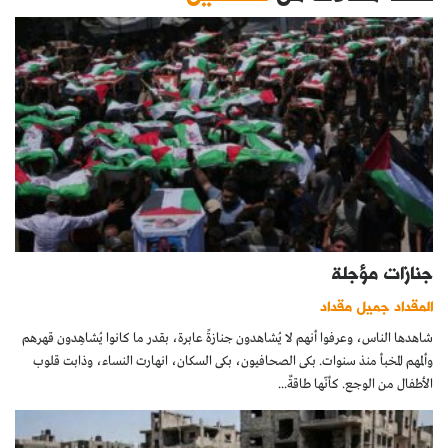
جنازات مؤجلة
المقداد جميل مقداد
شاهدها الناس، وعرفوا أنهم لا يُشاهدون جنازةً عابرة، بقدر ما كانوا يُشاهِدون قهرهم
وألمهم المخبأ منذ سنوات. بكى الصحافيون، بكى السكان، انهارت النساء، وذابت قلوب
الأطفال من الوجع. كأنّها طاقةٌ...