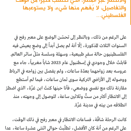
والتفاصيل، لا يُفهم منها شيء، ولا يستوعبها
الفلسطيني...
على الرغم من ذلك، وبالنظر إلى تحسّن الوضع على معبر رفح في
السنوات الثلاث المذكورة، إلّا أنهُ لم يصل أبداً إلى وضعٍ يعيش فيه
الفلسطينيون حالة سفرٍ طبيعية، وسهلة وسلسة مثلّ سائر العالم.
قابلتُ خلال وجودي في إسطنبول عام 2023 شاباً مغربياً، جاء مع
عروسه بعد زواجهما بعدّة ساعات، ولم يفصل بين زواجه في الرباط
ووصوله إلى الأراضي التركية سوى ثمان ساعات، فيما لم أستطع
مقارنة ذلك مع نفسي ووضعي، فأنا حينها كنتُ ابن غزّة، الذي اضطرّ
إلى الانتظار أكثر من ستٍّ وثلاثين ساعة، للوصول إلى وجهته، منذ
انطلاقه من بيته في مدينة غزّة.
كانت الرحلة شاقّة، فساعات الانتظار في معبر رفح في ذلك الوقت،
على الرغم من أنهُ كان الأفضل، تطلّبتْ حوالي اثنتي عشرة ساعة، عدا