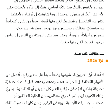
بحرٍ كبير. وفي لحظةٍ، بدا لي وكأنما شخص أنقذني وأخرجني إلى
الهواء، لأتنفس قليلاً. بعد ثلاثة أسابيع عدتُ إلى غزّة، لأتحدّث حتى
الآن عمّا رأيتُ في سفرتي الوحيدة، وما شاهدت في تُركيا، ولأحتفظ
بكثير من التفاصيل، فصنعتُ لكلٍ منها قصّة، بدءاً من لقائي أشخاصاً
من جنسياتٍ مختلفة، تونسيين، جزائريين، مغاربة، سوريين،
مصريين، أتراكاً، وروساً، وحتى معاملتي اليوميّة مع الناس في الباص
والمترو، فكانت لكلٍ منها حكاية.
مقالات ذات صلة
غزة 2026
لا أعتقد أنّ الغزيين قد شهدوا وضعاً جيداً على معبر رفح، أفضل من
الأعوام الثلاثة قبل الحرب، 2021 و2022 و2023. قبل ذلك كانت غزّة
مخنوقة بشكلٍ لا يُصدّق، يُفتح المعبر كلّ شهريْن أو ثلاثة مرّة، يخرجُ
أولئك المكتوب لهم النجاة، وفي معظمهم من الطلبة العالقين أو
أصحاب الجنسيات الأجنبيّة، وبعض المرضى أو من كان له نصيبٌ للقاء