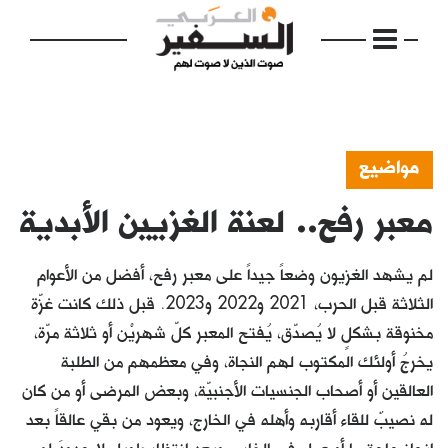
مواضيع
معبر رفح.. لعنة الغزيين الأبدية
الرئيسية
مواضيع
لم يشهد الغزيون وضعاً جيداً على معبر رفح، أفضل من الأعوام
إفتتاحية
الثلاثة قبل الحرب، 2021 و2022 و2023. قبل ذلك كانت غزّة
مخنوقة بشكلٍ لا يُصدّق، يُفتح المعبر كلّ شهريْن أو ثلاثة مرّة،
فكرة
يخرجُ أولئك المكتوب لهم النجاة، وفي معظمهم من الطلبة
دفاتر
العالقين أو أصحاب الجنسيات الأجنبيّة، وبعض المرضى أو من كان
له نصيبٌ للقاء أقاربه وأهله في الخارج، ويعود من بقي عالقاً بعد
بالصورة
إنجاز حاجةٍ ما أو عمل في الخارج، وبعد انتظارٍ طويل لا حدودَ له.