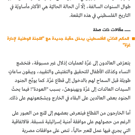
طوال السنوات السالفة، إلّا أن الحالة الحاليّة هي الأكثر مأساويّة في
التاريخ الفلسطيني في هذه البُقعة.
مقالات ذات صلة
الحكم الذاتي الفلسطيني يدخل حقبة جديدة مع "اللجنة الوطنية لإدارة
غزة"
يتعرّض العائدون إلى غزّة لعمليات إذلال غير مسبوقة، فتخضع
النساء وكذلك الأطفال للتحقيق والتفتيش والتقييد، ويبقون ساعاتٍ
طويلة قبل السماح لهم بالدخول إلى قطاع غزّة. كما يوبِّخ الجنود
السيدات العائدات إلى غزّة ويهينوهنّ، بسبب "العودة"! فيما يحثّ
الجنود بعض العائدين على البقاء في الخارج ويشجّعونهم على ذلك.
أما الخارجون من القطاع فيتعرض بعضهم إلى المنع من العبور على
الرغم من حصولهم على موافقة أمنية إسرائيلية مُسبقة. فالاتفاقية
التي يجري فيها عمل المعبر حالياً، تنص على موافقات مصرية