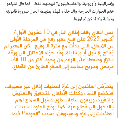
وإسرائيلية وأوروبية. والفلسطينيون؟ مُهمتهم فقط - كما قال نتنياهو -
ختم الجوازات الخارجة والداخلة، فهذه بطبيعة الحال ضرورة قانونيّة
ودولية ولا يُمكن تجاوزها.
نص اتفاق وقف إطلاق النار في 10 تشرين الأول/
أكتوبر 2025 على فتح معبر رفح في المرحلة الأولى
من الاتفاق، التي بدأت مع فترة التوقيع. لكن المعبر لم
يُفتح إلّا قبل أيامٍ قليلة، وقد حوّله الاحتلال إلى ورقة
ابتزاز وضغط، على الرغم من وجود أكثر من 18 ألف
مريض وجريح بحاجة إلى السفر الطارئ من القطاع.
يتعرّض العائدون إلى غزّة لعمليات إذلال غير مسبوقة،
فتخضع النساء وكذلك الأطفال للتحقيق والتفتيش
والتقييد، ويبقون ساعاتٍ طويلة قبل السماح لهم
بالدخول إلى قطاع غزّة. كما يوبِّخ الجنود السيدات
العائدات إلى غزّة ويهينوهنّ، بسبب "العودة"! فيما