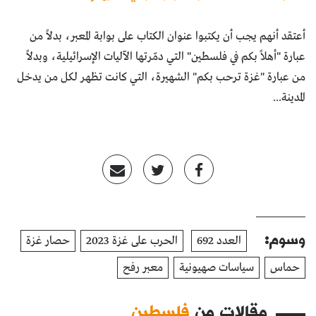
أعتقد أنهم يجب أن يكتبوا عنوان الكتاب على بوابة المعبر، بدلاً من
عبارة "أهلاً بكم في فلسطين" التي دمّرتها الآليات الإسرائيلية، وبدلاً
من عبارة "غزة ترحب بكم" الشهيرة، التي كانت تظهر لكل من يدخل
المدينة...
وسوم:
العدد 692
الحرب على غزة 2023
حصار غزة
حماس
سياسات صهيونية
معبر رفح
مقالات من
فلسطين