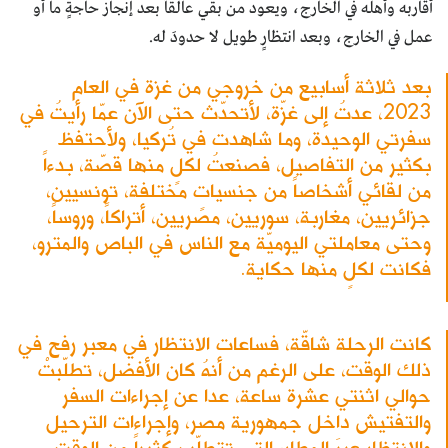
أقاربه وأهله في الخارج، ويعود من بقي عالقاً بعد إنجاز حاجةٍ ما أو
عمل في الخارج، وبعد انتظارٍ طويل لا حدودَ له.
بعد ثلاثة أسابيع من خروجي من غزة في العام
2023، عدتُ إلى غزّة، لأتحدّث حتى الآن عمّا رأيتُ في
سفرتي الوحيدة، وما شاهدت في تُركيا، ولأحتفظ
بكثير من التفاصيل، فصنعتُ لكلٍ منها قصّة، بدءاً
من لقائي أشخاصاً من جنسياتٍ مختلفة، تونسيين،
جزائريين، مغاربة، سوريين، مصريين، أتراكاً، وروساً،
وحتى معاملتي اليوميّة مع الناس في الباص والمترو،
فكانت لكلٍ منها حكاية.
كانت الرحلة شاقّة، فساعات الانتظار في معبر رفح في
ذلك الوقت، على الرغم من أنهُ كان الأفضل، تطلّبتْ
حوالي اثنتي عشرة ساعة، عدا عن إجراءات السفر
والتفتيش داخل جمهورية مصر، وإجراءات الترحيل
والانتظار عبرَ المطار، التي تتطلّب كثيراً من الوقت