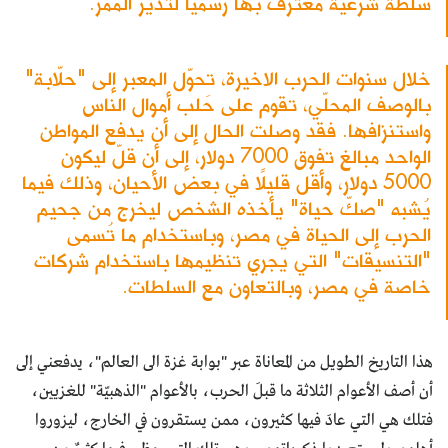
سُلطة شرعية معترف بها رسمياً لتُدير الممرّ.
خلال سنوات الحرب الاخيرة، تحوّل المعبر إلى "حلّابة"
بالوصف المحلّي، تقوم على حَلب أموال الناس
واستنزافها. فقد وصلت الحال إلى أن يدفع المواطن
الواحد مبالغ تفوق 7000 دولار، إلى أن قلّ ليكون
5000 دولار، وأقل قليلًا في بعض الأحيان، وذلك فيما
يُشبه "صكّ حياة" يأخذه الشخص ليخرج من جحيم
الحرب إلى الحياة في مصر، وباستخدام ما تُسمى
"التنسيقات" التي يجري تنظيمها باستخدام شركات
خاصة في مصر، وبالتعاون مع السلطات.
هذا التاريخ الطويل من المعاناة عبر "بوابة غزة الى العالم"، يدفعني إلى
أن أصف الأعوام الثلاثة ما قبلَ الحرب، بالأعوام "الذهبيّة" للغزيين،
فتلك هي التي عادَ فيها كثيرون، ممن يستقرون في الخارج، ليزوروا