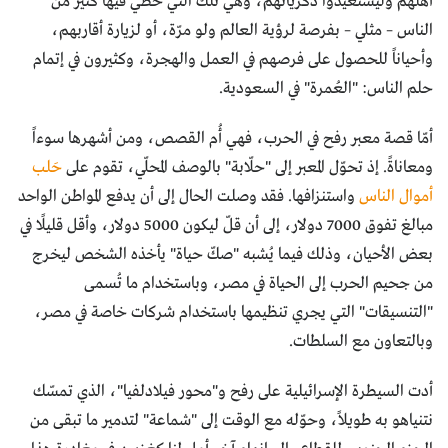
أهلهم وليستعيدوا ذكرياتهم، وهي تلك التي حظي فيها كثيرٌ من
الناس – مثلي – بفرصة لرؤية العالم ولو مرّة، أو لزيارة أقاربهم،
وأحياناً للحصول على فرصهم في العمل والهجرة، وكثيرون في إتمام
حلم الناس: "العُمرة" في السعودية.
أمّا قصة معبر رفح في الحرب، فهي أُم القصص، ومن أشهرها سوءاً
ومعاناةً. إذ تحوّل المعبر إلى "حلّابة" بالوصف المحلّي، تقوم على
حَلب
أموال الناس
واستنزافها. فقد وصلت الحال إلى أن يدفع المواطن الواحد
مبالغ تفوق 7000 دولار، إلى أن قلّ ليكون 5000 دولار، وأقل قليلًا في
بعض الأحيان، وذلك فيما يُشبه "صكّ حياة" يأخذه الشخص ليخرج
من جحيم الحرب إلى الحياة في مصر، وباستخدام ما تُسمى
"التنسيقات" التي يجري تنظيمها باستخدام شركات خاصة في مصر،
وبالتعاون مع السلطات.
أدت السيطرة الإسرائيلية على رفح و"محور فيلادلفيا"، الذي تمسّك
نتنياهو به طويلاً، وحوّله مع الوقت إلى "شماعة" لتدمير ما تبقى من