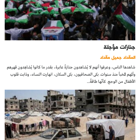
جنازات مؤجلة
المقداد جميل مقداد
شاهدها الناس، وعرفوا أنهم لا يُشاهدون جنازةً عابرة، بقدر ما كانوا يُشاهِدون قهرهم
وألمهم المخبأ منذ سنوات. بكى الصحافيون، بكى السكان، انهارت النساء، وذابت قلوب
الأطفال من الوجع. كأنّها طاقةٌ...