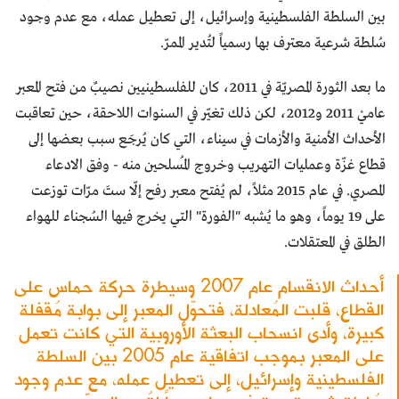
بين السلطة الفلسطينية وإسرائيل، إلى تعطيل عمله، مع عدم وجود
سُلطة شرعية معترف بها رسمياً لتُدير الممرّ.
ما بعد الثورة المصريّة في 2011، كان للفلسطينيين نصيبٌ من فتح المعبر
عاميْ 2011 و2012، لكن ذلك تغيّر في السنوات اللاحقة، حين تعاقبت
الأحداث الأمنية والأزمات في سيناء، التي كان يُرجَع سبب بعضها إلى
قطاع غزّة وعمليات التهريب وخروج المُسلحين منه - وفق الادعاء
المصري. في عام 2015 مثلاً، لم يُفتح معبر رفح إلّا ستَ مرّات توزعت
على 19 يوماً، وهو ما يُشبه "الفورة" التي يخرج فيها السُجناء للهواء
الطلق في المعتقلات.
أحداث الانقسام عام 2007 وسيطرة حركة حماس على
القطاع، قلبت المُعادلة، فتحوّل المعبر إلى بوابة مُقفلة
كبيرة، وأدى انسحاب البعثة الأوروبية التي كانت تعمل
على المعبر بموجب اتفاقية عام 2005 بين السلطة
الفلسطينية وإسرائيل، إلى تعطيل عمله، مع عدم وجود