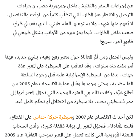
عن إجراءات السفر والتفتيش داخل جمهورية مصر، وإجراءات
الترحيل والانتظار عبرَ المطار، التي تتطلّب كثيراً من الوقت والتفاصيل،
لا يُفهم منها شيء، ولا يستوعبها الفلسطيني، الذي يقف في ظرفٍ
صعب داخل المطارات، فيما يمرُ غيره من الأجانب بشكلٍ طبيعي في
طابورٍ آخر، سريع!
وليس الجدل ومن ثَمَّ المعاناة حول معبر رفح وفيه، بشيءٍ جديد، فهذا
أمر ممُتد منذ سنوات، وقد تعاقب على السيطرة على المعبر عدّة
جهات، بدءًا من السيطرة الإسرائيلية عليه قبل وجود السلطة
الفلسطينية، وحتى وجودها وقبل عملية الانسحاب عام 2005 من
قطاع غزّة، وكانت تلك هي الفترة الوحيدة التي تحوّل المعبر فيها إلى
ممر فلسطيني بحت، بلا سيطرة من الاحتلال أو تحكّم كامل فيه.
لكن أحداث الانقسام عام 2007 و
سيطرة حركة حماس
على القطاع،
قلبت المُعادلة، فتحوّل المعبر إلى بوابة مُقفلة كبيرة، وأدى انسحاب
البعثة الأوروبية التي كانت تعمل على المعبر بموجب اتفاقية عام 2005