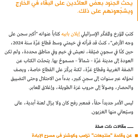
يحثّ الجنود بعض العائدين على البقاء في الخارج
ويشجّعونهم على ذلك.
كتبَ المؤرخ والمفكّر الإسرائيلي
إيلان بابيه
كتاباً عنوانه "أكبر سجن على
وجه الأرض"، كنتُ قد قرأته في خيمتي وسط قطاع غزّة سنة 2024،
حين كنُا في سجونٍ ضيّقة، نعيش في خيم وفي مناطق محددة، ولم تكن
العودة إلى مدينة غزّة – شمالاً – مسموحٌ بها. يتحدّث الكتاب عن
الضفة الغربية وقطاع غزّة، لكنهُ يركّز على القطاع خاصة، ويصف
تحوّله عبر سنوات إلى سجنٍ كبير، بدءاً من الاحتلال وحتى التضييق
والحصار، وصولاً إلى حروب غزة الطويلة، وإغلاق المعابر.
ليس الأمر جديداً حقاً، فمعبر رفح كان ولا يزال لعنة أبدية، عانى
وسيُعاني منها الغزيون.
مقالات ذات صلة
عن وقاحة "منتجعات" ترامب وكوشنر في مسرح الإبادة