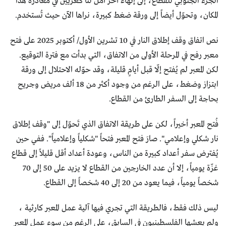
الجزء الجنوبي للقطاع، إلى إنهاء آخر أمل لنا كغزيين في مغادرة هذا
المكان، وتحوّل أيضاً إلى ورقة ضغط كبيرة، نراها الآن حيث تُستخدم.
نص اتفاق وقف إطلاق النار في 10 تشرين الأول/ أكتوبر 2025 على فتح
معبر رفح في المرحلة الأولى من الاتفاق، التي بدأت مع فترة التوقيع.
لكن المعبر لم يُفتح إلّا قبل أيامٍ قليلة، وقد حوّله الاحتلال إلى ورقة
ابتزاز وضغط، على الرغم من وجود أكثر من 18 ألف مريض وجريح
بحاجة إلى السفر الطارئ من القطاع.
فُتح المعبر أخيراً، لكن على طريقة الاتفاق الذي تَحوّل إلى "وقف إطلاق
نار شكلي وإعلامي". صارَ فتح المعبر فتحاً "شكلياً وإعلامياً". ففي حين
يُفترض سفر أعداد كبيرة من الناس، وعودة أعداد أقل قليلاً إلى قطاع
غزّة يومياً، إلا أن عدد الخارجين من القطاع لا يزيد على 50 إلى 70
شخصاً يومياً، فيما يعود من 20 إلى 40 شخصاً إلى القطاع.
ليس ذلك فقط، فالطريقة التي تجري فيها آلية عمل المعبر كارثية ،
ولم يعشها الفلسطينيون في السابق، على الرغم من سوء عمل المعبر