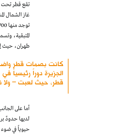
تقع قطر تحت ط
المتبقية، وتسم
طهران، حيث إن 
كانت بصمات قطر واضحة 
الجزيرة دوراً رئيسياً ف
قطر، حيث لعبت – ولا تزال
أما على الجانب
لديها حدودٌ بر
حيوياً في ضوء