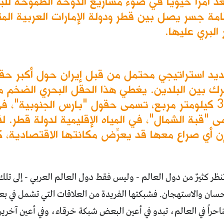
تعد أمراً حيوياً في ضوء مشاريع الدوحة الطموحة للب
البري عليها.
 استراتيجي محتمل من قبل إيران حول أكبر حقول 
مربع، توجد منها 3.700 كيلومتر مربع، تسمى حقول "بارس الجنوبية
ى "قبة الشمال"، في المياه الإقليمية لدولة قطر. 
أي صراع معها قد يعرِّض مكانتها الاقتصادية، كأك
نظر كثيرٌ من دول العالم - وليس فقط دول العالم العربي - إلى تلك
تحسان والاستهجان. فشبكتها الفريدة من العلاقات التي تشمل في ب
ناحراً في العالم، تبدو في أعين البعض شبكة خرقاء، وفي أعين آخري