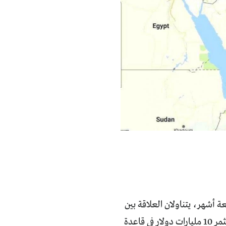
عام 2025، بينهما فاصل زمني أربعة أشهر، يتناولان العلاقة بين
الولايات المتحدة وقطر. في 15 أيار/ مايو جاء الخبر الأول بعنوان "ترامب: قطر ستستثمر 10 مليارات دولار في قاعدة