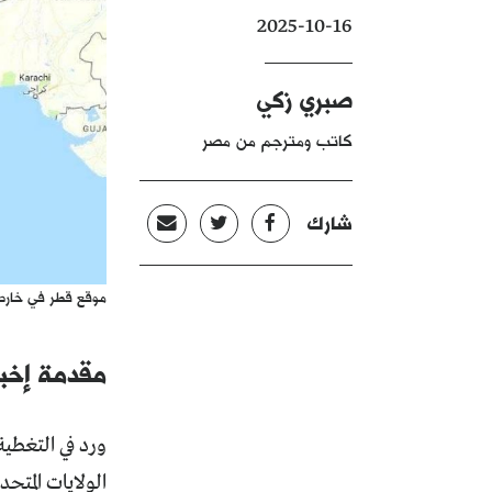
2025-10-16
صبري زكي
كاتب ومترجم من مصر
شارك
موقع قطر في خارط
مقدمة إخبا