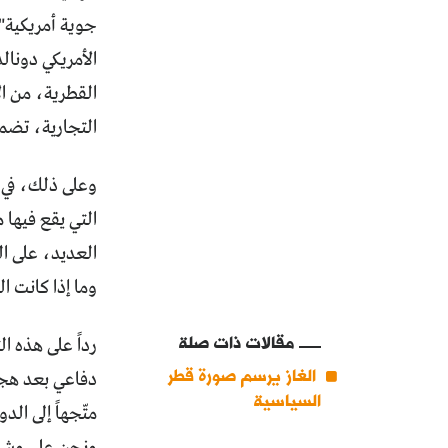
جوية أمريكية" 
الأمريكي دونالد
التجارية، تضمنت صفق
التي يقع فيها
العديد، على ال
وما إذا كانت 
مقالات ذات صلة
الغاز يرسم صورة قطر
دفاعي بعد هجو
السياسية
متّجهاً إلى ال
ونحن على وشك و