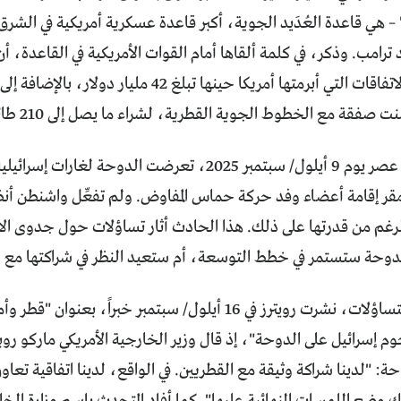
– هي قاعدة العُدَيد الجوية، أكبر قاعدة عسكرية أمريكية في الشر
 ترامب. وذكر، في كلمة ألقاها أمام القوات الأمريكية في القاعدة، أن
القطرية، من الاتفاقات التي أبرمتها أمريكا حينها تب
ة مع الخطوط الجوية القطرية، لشراء ما يصل إلى 210 طائرات بوينغ عريضة البدن.
وعلى ذلك، في عصر يوم 9 أيلول/ سبتمبر 2025، تعرضت الدو
 مقر إقامة أعضاء وفد حركة حماس المفاوض. ولم تفعِّل واشنطن أن
رغم من قدرتها على ذلك. هذا الحادث أثار تساؤلات حول جدوى الاس
الدوحة ستستمر في خطط التوسعة، أم ستعيد النظر في شراكتها مع 
رداً على هذه التساؤلات، نشرت رويترز في 16 أيلول/ سبتمبر خبراً
م إسرائيل على الدوحة"، إذ
قال وزير الخارجية الأمريكي ماركو رو
دوحة: "لدينا شراكة وثيقة مع القطريين. في الواقع، لدينا اتفاقية تع
ضع اللمسات النهائية عليها". كما أفاد المتحدث باسم وزارة الخا