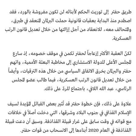
طريق حفتر إلى توريث الحكم لأبنائه لن تكون مفروشة بالورد، فقد
اصطدم منذ البداية بعقبات قانونية حملت البرلمان المنعقد في طبرق،
والمتحالف معه، للانعقاد من أجل إزالتها من خلال تعديل قانون الرتب
العسكرية.
لكنّ العقبة الأكثر إزعاجاً لحفتر تكمن في موقف خصومه، إذ سارع
المجلس الأعلى للدولة الاستشاري إلى مخاطبة البعثة الأممية، واتهم
حفتر والبرلمان بخرق الاتفاق السياسي من خلال هذه الترقيات، وأيضاً
من خلال تعديل قانون الرتب العسكرية، فيما طالب عضو المجلس
الرئاسي، عبد الله اللافي، باجتماع للردّ على ذلك.
علاوة على ذلك، فإن خطوة حفتر قد تُثير بعض القبائل المؤيدة لسيف
الإسلام القذافي في جنوب البلاد وشرقها، التي دخلت أصلاً في خلافات
مع قواته في وقت سابق على غرار قبيلة القذاذفة. وسبق أن دعت قبيلة
القذاذفة في العام 2020 أبناءها إلى الانسحاب من قوات حفتر.