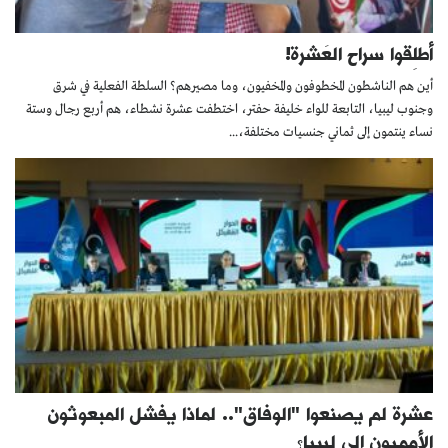
أطلِقوا سراح العَشرة!
أين هم الناشطون المخطوفون والمخفيون، وما مصيرهم؟ السلطة الفعلية في شرق
وجنوب ليبيا، التابعة للواء خليفة حفتر، اختطفت عشرة نشطاء، هم أربع رجال وستة
نساء ينتمون إلى ثماني جنسيات مختلفة،...
عشرة لم يصنعوا "الوفاق".. لماذا يفشل المبعوثون
الأمميون إلى ليبيا؟