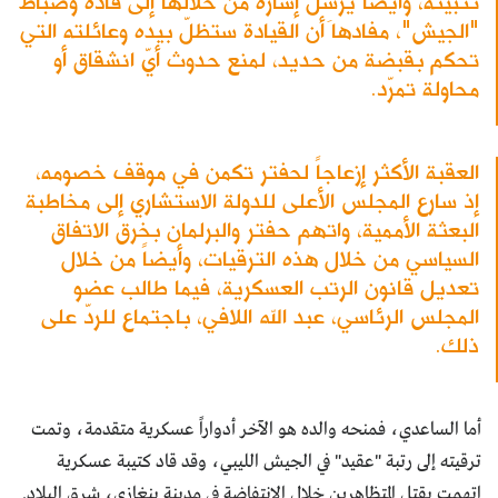
تثبيته، وأيضاً يُرسِل إشارة من خلالها إلى قادة وضباط
"الجيش"، مفادها أن القيادة ستظلّ بيده وعائلته التي
تحكم بقبضة من حديد، لمنع حدوث أيّ انشقاق أو
محاولة تمرّد.
العقبة الأكثر إزعاجاً لحفتر تكمن في موقف خصومه،
إذ سارع المجلس الأعلى للدولة الاستشاري إلى مخاطبة
البعثة الأممية، واتهم حفتر والبرلمان بخرق الاتفاق
السياسي من خلال هذه الترقيات، وأيضاً من خلال
تعديل قانون الرتب العسكرية، فيما طالب عضو
المجلس الرئاسي، عبد الله اللافي، باجتماع للردّ على
ذلك.
أما الساعدي، فمنحه والده هو الآخر أدواراً عسكرية متقدمة، وتمت
ترقيته إلى رتبة "عقيد" في الجيش الليبي، وقد قاد كتيبة عسكرية
اتهمت بقتل المتظاهرين خلال الانتفاضة في مدينة بنغازي، شرق البلاد.