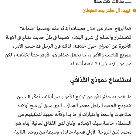
مقالات ذات صلة
ليبيا: آل حفتر بعد الطوفان
كما يُروّج حفتر من خلال تعيينات أبنائه هذه بوصفها "ضمانة"
للاستقرار والسلم في شرق البلاد، لاسيما في ظلّ حديث متنامٍ في الآونة
الأخيرة عن "صراع" حول خلافته. لذلك فإن الرجل قد حسم الأمر،
بتوزيع المناصب والأدوار، ما يجعل صدّام هو الأوفر حظاً لخلافته، لكن
من دون تهميش تامّ لبقية أشقائه.
استنساخ نموذج القذافي
ما يقوم به حفتر الآن من توزيع للأدوار بين أبنائه، يُذكّر الليبيين
بنموذج العقيد الراحل معمر القذافي، الذي سبق أن منح أولاده
صلاحيات واسعة وامتيازات في ما بدا وكأنّه تمهيد لتمكينهم من
السلطة، خاصة سيف الإسلام. وكان لدى القذافي ثمانية أبناء هم:
محمد (من الزوجة الأولى فتحية خالد)، وسبعة من زوجته الثانية