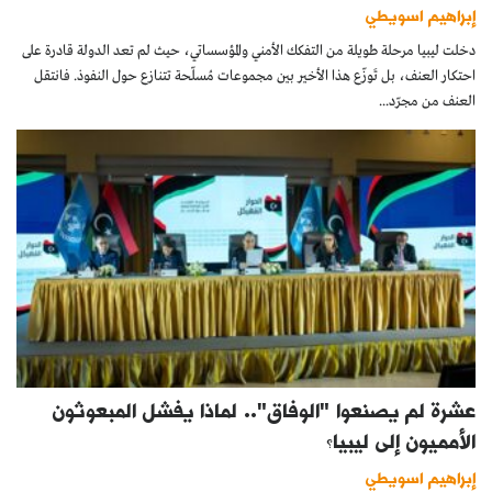
إبراهيم اسويطي
دخلت ليبيا مرحلة طويلة من التفكك الأمني والمؤسساتي، حيث لم تعد الدولة قادرة على
احتكار العنف، بل تَوزّع هذا الأخير بين مجموعات مُسلّحة تتنازع حول النفوذ. فانتقل
العنف من مجرّد...
عشرة لم يصنعوا "الوفاق".. لماذا يفشل المبعوثون
الأمميون إلى ليبيا؟
إبراهيم اسويطي