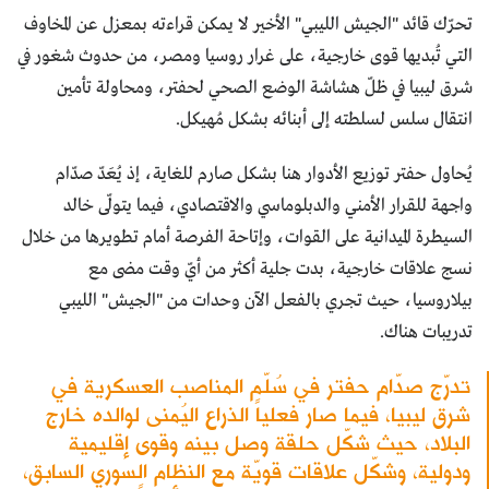
تحرّك قائد "الجيش الليبي" الأخير لا يمكن قراءته بمعزل عن المخاوف
التي تُبديها قوى خارجية، على غرار روسيا ومصر، من حدوث شغور في
شرق ليبيا في ظلّ هشاشة الوضع الصحي لحفتر، ومحاولة تأمين
انتقال سلس لسلطته إلى أبنائه بشكل مُهيكل.
يُحاول حفتر توزيع الأدوار هنا بشكل صارم للغاية، إذ يُعَدّ صدّام
واجهة للقرار الأمني والدبلوماسي والاقتصادي، فيما يتولّى خالد
السيطرة الميدانية على القوات، وإتاحة الفرصة أمام تطويرها من خلال
نسج علاقات خارجية، بدت جلية أكثر من أيّ وقت مضى مع
بيلاروسيا، حيث تجري بالفعل الآن وحدات من "الجيش" الليبي
تدريبات هناك.
تدرّج صدّام حفتر في سُلّم المناصب العسكرية في
شرق ليبيا، فيما صار فعلياً الذراع اليُمنى لوالده خارج
البلاد، حيث شكّل حلقة وصل بينه وقوى إقليمية
ودولية، وشكّل علاقات قويّة مع النظام السوري السابق،