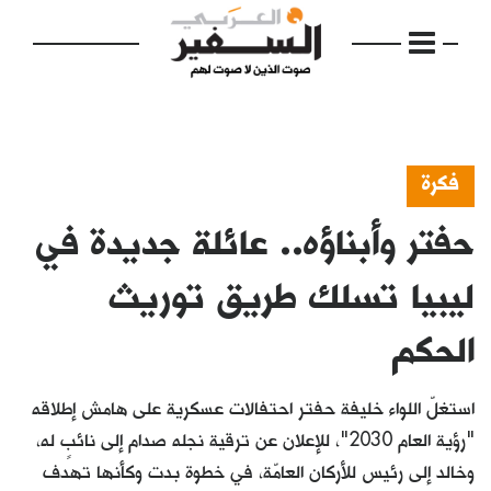
فكرة
حفتر وأبناؤه.. عائلة جديدة في
الرئيسية
مواضيع
ليبيا تسلك طريق توريث
إفتتاحية
الحكم
فكرة
استغلّ اللواء خليفة حفتر احتفالات عسكرية على هامش إطلاقه
دفاتر
"رؤية العام 2030"، للإعلان عن ترقية نجله صدام إلى نائبٍ له،
بالصورة
وخالد إلى رئيس للأركان العامّة، في خطوة بدت وكأنها تهدف