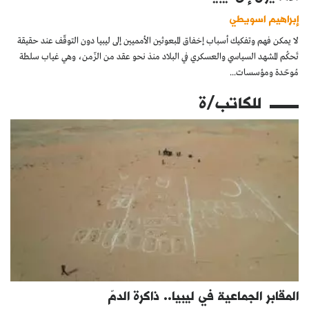
إبراهيم اسويطي
لا يمكن فهم وتفكيك أسباب إخفاق المبعوثين الأمميين إلى ليبيا دون التوقّف عند حقيقة
تَحكُم المشهد السياسي والعسكري في البلاد منذ نحو عقد من الزّمن، وهي غياب سلطة
مُوحّدة ومؤسسات...
للكاتب/ة
المقابر الجماعية في ليبيا.. ذاكرة الدمّ