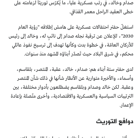
صدام وخالد، في رتب عسكرية عليا، ما يُكرّس توريثاً لزعامته على
خطى العقيد الراحل معمر القذافي.
استغلّ حفتر احتفالات عسكرية على هامش إطلاقه "رؤية العام
2030"، للإعلان عن ترقية نجله صدام إلى نائبٍ له، وخالد إلى رئيس
للأركان العامّة، في خطوة بدت وكأنها تهدف إلى ترسيخ نفوذ عائلي
محكم، في شرق البلاد حيث تَصدّر أبناؤه المشهد منذ سنوات.
لدى حفتر ستة أبناء هم: صدام، خالد، عقبة، المنتصر، بلقاسم،
وأسماء، والأخيرة متوارية عن الأنظار شأنها في ذلك شأن المنتصر
وعقبة. لكن خالد وصدام وبلقاسم يضطلعون بأدوار مختلفة، بين
الترتيبات السياسية والعسكرية والاقتصادية، وأخرى متّصلة بإعادة
الإعمار.
دوافع التوريث