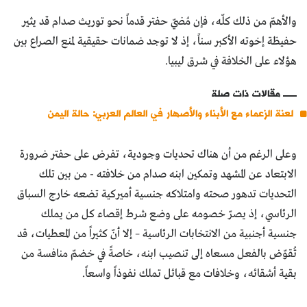
والأهمّ من ذلك كلّه، فإن مُضيّ حفتر قدماً نحو توريث صدام قد يثير
حفيظة إخوته الأكبر سناً، إذ لا توجد ضمانات حقيقية لمنع الصراع بين
هؤلاء على الخلافة في شرق ليبيا.
مقالات ذات صلة
لعنة الزعماء مع الأبناء والأصهار في العالم العربي: حالة اليمن
وعلى الرغم من أن هناك تحديات وجودية، تفرض على حفتر ضرورة
الابتعاد عن المشهد وتمكين ابنه صدام من خلافته - من بين تلك
التحديات تدهور صحته وامتلاكه جنسية أميركية تضعه خارج السباق
الرئاسي، إذ يصرّ خصومه على وضع شرط إقصاء كل من يملك
جنسية أجنبية من الانتخابات الرئاسية – إلا أنّ كثيراً من المعطيات، قد
تُقوّض بالفعل مسعاه إلى تنصيب ابنه، خاصةً في خضمّ منافسة من
بقية أشقائه، وخلافات مع قبائل تملك نفوذاً واسعاً.