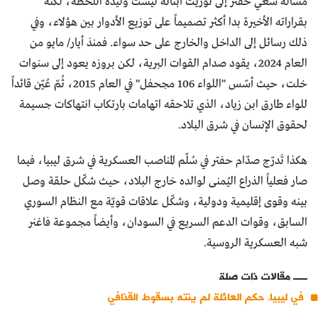
مسألة سعي حفتر إلى توريث أبنائه ليست وليدة اللحظة، لكنه
بقراراته الأخيرة بدا أكثر تصميماً على توزيع الأدوار بين هؤلاء، وفي
ذلك رسائل إلى الداخل والخارج على حد سواء. فمنذ أيار/ مايو من
العام 2024، يقود صدام القوات البرية، لكن بروزه يعود إلى سنوات
خلت، حيث أسّس "اللواء 106 مجحفل" في العام 2015، ثُمّ عُيّن قائداً
للواء طارق ابن زياد، الذي تلاحقه اتهامات بارتكاب انتهاكات جسيمة
لحقوق الإنسان في شرق البلاد.
هكذا تَدرّج صدّام حفتر في سُلّم المناصب العسكرية في شرق ليبيا، فيما
صار فعلياً الذراع اليُمنى لوالده خارج البلاد، حيث شكّل حلقة وصل
بينه وقوى إقليمية ودولية، وشكّل علاقات قويّة مع النظام السوري
السابق، وقوات الدعم السريع في السودان، وأيضاً مجموعة فاغنر
شبه العسكرية الروسية.
مقالات ذات صلة
في ليبيا، حكم العائلة لم ينته بسقوط القذافي