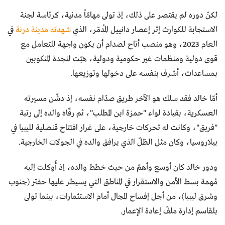
لكنّ دوره لم يقتصر على ذلك، إذ تولى مهامّاً مدنية، كرئاسة لجنة
الاستجابة للكوارث إثر إعصار دانييل المُدمّر، الذي
شهدته مدينة درنة
في
العام 2023، وهو منصب أتاح لصدام أن يكون واجهة للتعامل مع
قوى دولية ومنظمات غير حكومية ودولية، هبّت لنجدة المنكوبين
بمساعدات، أشرف بنفسه على دخولها وتوزيعها.
أمّا خالد فقد سلك هو الآخر طريق صدّام نفسه، إذ دشّن مسيرته
العسكرية، بقيادة لواء "حمزة ابن المطلب"، ثم رقّاه والده إلى رتبة
"فريق"، وكانت له تحركات خارجية، على غرار افتتاح قنصلية لليبيا في
بيلاروسيا، وكان مثل الظلّ الذي يرافق والده في الجولات الخارجية.
ودور خالد كان أوسع وأهمّ من حيث خطط والده، إذ أُوكلت إليه
مُهمة بسط الأمن والاستقرار في المناطق التي يسيطر عليها حفتر (جنوب
وشرق ليبيا)، من أجل إفساح المجال أمام الاستثمارات، بينما تولى
بلقاسم إدارة ملفّ إعادة الإعمار.