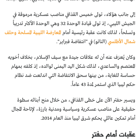
إلى جانب هؤلاء، تولى خميس القذافي مناصب عسكرية مرموقة في
الجيش الليبي، إذ تولى قيادة الوحدة 32 وهي الوحدة الأكثر تدريباً
وتسلحاً، لذلك كانت عقبة رئيسية أمام
المعارضة الليبية المسلحة وحلف
شمال الأطلسي
(الناتو) في "انتفاضة فبراير".
وكان يُعرَف عنه أن له علاقات جيدة مع سيف الإسلام، بخلاف أخويه
المعتصم والساعدي، لذلك شكل اليد اليمنى لوالده، إذ كلفه بمهام
حساسة للغاية، من بينها سحق الانتفاضة التي اندلعت ضد نظام
حكم ليبيا الذي استمر لمدة 43 عاماً.
ويسير حفتر الآن على خطى القذافي، من خلال منح أبنائه سطوة
حقيقية على مناصب عسكرية وسياسية ومدنية بارزة، لإتاحة المجال
أمام تمكين عائلي يحكم شرق ليبيا منذ العام 2014.
عقبات أمام حفتر