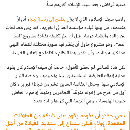
صفية فركاش، يعد سيف الإسلام أكبرهم سناً.
ولعب سيف الإسلام، الذي لا يزال
يطمح إلى رئاسة ليبيا
، أدواراً
متقدمة، من بينها قيادة مؤسسة القذافي الخيرية، كما رعى مصالحات
بين والده وأنظمة عربية، قبل أن يتمّ تكليفه بقيادة مشروع "ليبيا
الغد"، وهو مشروع حاول أن يقدِّم فيه صورة مختلفة للنظام الليبي
عما كرّسه والده، وأن يكون هذا النظام متلائما مع المعايير الغربية.
لكن هذه المساعي لم تحقق المأمول، خاصة أن سيف الإسلام كان يقود
عملية إنهاك المعارضة السياسية في ليبيا وتحييدها، وخاصة التيار
الإسلامي منها. وخلال انتفاضة السابع عشر من شباط/ فبراير ، كان
أول من خرج من إخوته متوعِّداً المتظاهرين ومتهماً إياهم بـ "تعاطي
حبوب الهلوسة"، وهي التهمة التي كرّرها والده بعده.
يعي حفتر أن نفوذه يقوم على شبكة من العلاقات
المعقّدة، وولاء قبلي يحتاج إلى تجديد القيادة من أجل