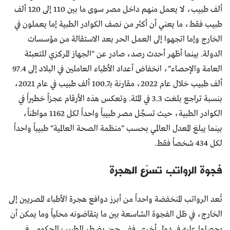
ألف طبيب، لا يعمل منهم داخل مصر سوى ما بين 110 إلى 120 ألف
طبيب فقط، ما يعني أن أكثر من نصف الكوادر الطبية إما يعملون في
الخارج وإما اتجهوا إلى العمل الحر بعد الاستقالة من مؤسسات
الدولة. بينما أظهر أحدث رصد، صادر عن "الجهاز المركزي للتعبئة
العامة والإحصاء"، انخفاض أعداد الأطباء العاملين في البلاد إلى 97.4
ألف طبيب خلال عام 2022، مقارنة بـ100.7 ألف طبيب في عام 2021،
بنسبة تراجع بلغت 3.3 في المئة. وتعكس هذه الأرقام عجزاً خطيراً في
الكوادر الطبية، حيث تسجِّل مصر طبيباً واحداً لكل 1162 مواطناً،
بينما يبلغ المعدل العالمي بحسب "منظمة الصحة العالمية" طبيباً واحداً
لكل 434 شخصاً فقط.
فجوة الرواتب تسرّع الهجرة
تُعد الرواتب المنخفضة واحداً من أبرز دوافع هجرة الأطباء المصريين إلى
الخارج، في ظل الفجوة الشاسعة بين ما يتقاضونه محلياً وما يمكن أن
يحصلوا عليه في دول أخرى. ففي حين يضطر الطبيب الحكومي في