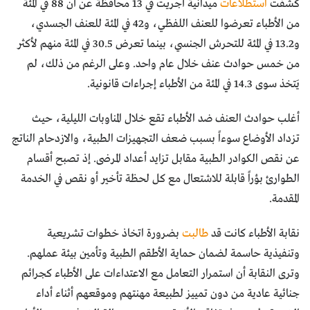
كشفت
استطلاعات
ميدانية أجريت في 13 محافظة عن أن 88 في المئة
من الأطباء تعرضوا للعنف اللفظي، و42 في المئة للعنف الجسدي،
و13.2 في المئة للتحرش الجنسي، بينما تعرض 30.5 في المئة منهم لأكثر
من خمس حوادث عنف خلال عام واحد. وعلى الرغم من ذلك، لم
يَتخذ سوى 14.3 في المئة من الأطباء إجراءات قانونية.
أغلب حوادث العنف ضد الأطباء تقع خلال المناوبات الليلية، حيث
تزداد الأوضاع سوءاً بسبب ضعف التجهيزات الطبية، والازدحام الناتج
عن نقص الكوادر الطبية مقابل تزايد أعداد المرضى. إذ تصبح أقسام
الطوارئ بؤراً قابلة للاشتعال مع كل لحظة تأخير أو نقص في الخدمة
المقدمة.
نقابة الأطباء كانت قد
طالبت
بضرورة اتخاذ خطوات تشريعية
وتنفيذية حاسمة لضمان حماية الأطقم الطبية وتأمين بيئة عملهم.
وترى النقابة أن استمرار التعامل مع الاعتداءات على الأطباء كجرائم
جنائية عادية من دون تمييز لطبيعة مهنتهم وموقعهم أثناء أداء