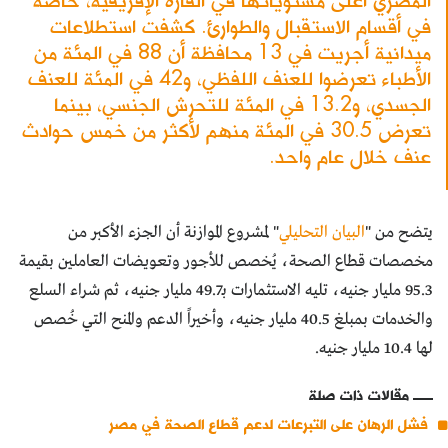
في أقسام الاستقبال والطوارئ. كشفت استطلاعات
ميدانية أجريت في 13 محافظة أن 88 في المئة من
الأطباء تعرضوا للعنف اللفظي، و42 في المئة للعنف
الجسدي، و13.2 في المئة للتحرش الجنسي، بينما
تعرض 30.5 في المئة منهم لأكثر من خمس حوادث
عنف خلال عام واحد.
يتضح من "
البيان التحليلي
" لمشروع الموازنة أن الجزء الأكبر من
مخصصات قطاع الصحة، يُخصص للأجور وتعويضات العاملين بقيمة
95.3 مليار جنيه، تليه الاستثمارات بـ49.7 مليار جنيه، ثم شراء السلع
والخدمات بمبلغ 40.5 مليار جنيه، وأخيراً الدعم والمنح التي خُصص
لها 10.4 مليار جنيه.
مقالات ذات صلة
فشل الرهان على التبرعات لدعم قطاع الصحة في مصر