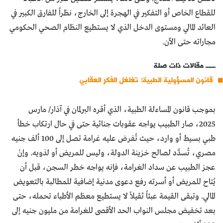
للقطاع الخاص أو التفكير في الهجرة إلى الخارج، نظراً للفارق الكبير في
العائد المالي ومستوى الدخل الذي لا يستطيع النظام الصحي الحكومي
مجاراته حتى الآن.
مقالات ذات صلة
قانون المسؤولية الطبية: تغلغل الفكر العقابي
بموجب قانون المساءلة الطبية، الذي أقره البرلمان في آذار/ مارس
2025، صار الطبيب يواجه عقوبات جنائية حتى في حال ارتكاب خطأ
طبي بسيط أو وارد، حيث تُفرض عليه غرامة تصل إلى 100 ألف جنيه
مصري، تُسدَّد لصالح خزينة الدولة، وليس للمريض أو لذويه. وإنْ
عجز الطبيب عن سداد الغرامة، فإنه يواجه خطر السجن، قبل أن
يُتاح للمريض أو أسرته رفع دعوى مدنية إضافية للمطالبة بالتعويض
المالي. وتبقى القيمة عبئاً ثقيلاً لا يستطيع معظم الأطباء تحمله، حتى
بعد تخفيض مجلس النواب الحد الأقصى للغرامة من مليون جنيه إلى