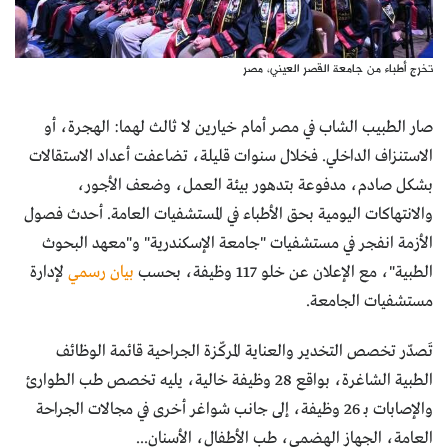
تخرج أطباء من جامعة القصر العيني، مصر
صار الطبيب الشاب في مصر أمام خيارين لا ثالث لهما: الهجرة، أو
الاستنزاف الداخلي. فخلال سنوات قليلة، تضاعفت أعداد الاستقالات
بشكل صادم، مدفوعة بتدهور بيئة العمل، وضعف الأجور،
والانتهاكات اليومية بحق الأطباء في المستشفيات العامة. أحدث فصول
الأزمة انفجر في مستشفيات "جامعة الإسكندرية" و"معهد البحوث
الطبية"، مع الإعلان عن خلو 117 وظيفة، بحسب
بيان رسمي
لإدارة
مستشفيات الجامعة.
تَصدّر تخصص التخدير والعناية المركّزة الجراحية قائمة الوظائف
الطبية الشاغرة، بواقع 28 وظيفة خالية، يليه تخصص طب الطوارئ
والإصابات بـ 26 وظيفة، إلى جانب شواغر أخرى في مجالات الجراحة
العامة، الجهاز الهضمي، طب الأطفال، الأسنان...