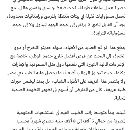
مصر للعمل ساعات طويلة، تحت ضغط جسدي ونفسي هائل، مع
تحمل مسؤوليات ثقيلة في بيئات مكتظة بالمرضى وبإمكانيات محدودة،
يجد أن المقابل المادي لا يرتقي إلى حجم الجهد المبذول ولا إلى حجم
مسؤولياته المتزايدة.
يدفع هذا الواقع العديد من الأطباء، سواء حديثو التخرج أو ذوو
الخبرة، إلى البحث عن فرص أفضل خارج حدود الوطن، خاصة مع
الإغراءات المالية الكبيرة التي تقدمها دول مثل السعودية والإمارات
وكندا، حيث تتجاوز الرواتب أضعاف ما يحصل عليه الطبيب في مصر.
ولا يقتصر هذا النزيف على الأطباء الشباب، بل يمتد ليشمل خبرات
طبية عريقة، كان من المفترض أن تُسهم في تطوير المنظومة الصحية
المحلية.
فبينما يبدأ متوسط راتب الطبيب المقيم في المستشفيات الحكومية
المصرية من حوالي 5 آلاف إلى 8 آلاف جنيه مصري شهرياً بحسب
التخصص، مع زيادات طفيفة مع تقدم الخبرة، تقدِّم دول الخليج