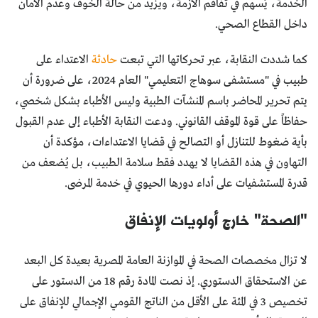
الخدمة، يُسهم في تفاقم الأزمة، ويزيد من حالة الخوف وعدم الأمان
داخل القطاع الصحي.
كما شددت النقابة، عبر تحركاتها التي تبعت
حادثة
الاعتداء على
طبيب في "مستشفى سوهاج التعليمي" العام 2024، على ضرورة أن
يتم تحرير المحاضر باسم المنشآت الطبية وليس الأطباء بشكل شخصي،
حفاظاً على قوة الموقف القانوني. ودعت النقابة الأطباء إلى عدم القبول
بأية ضغوط للتنازل أو التصالح في قضايا الاعتداءات، مؤكدة أن
التهاون في هذه القضايا لا يهدد فقط سلامة الطبيب، بل يُضعف من
قدرة المستشفيات على أداء دورها الحيوي في خدمة المرضى.
"الصحة" خارج أولويات الإنفاق
لا تزال مخصصات الصحة في الموازنة العامة المصرية بعيدة كل البعد
عن الاستحقاق الدستوري. إذ نصت المادة رقم 18 من الدستور على
تخصيص 3 في المئة على الأقل من الناتج القومي الإجمالي للإنفاق على