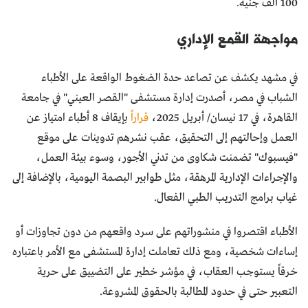
100 ألف جنيه.
مواجهة القمع الإداري
في مشهد يكشف عن تصاعد حدة الضغوط الواقعة على الأطباء
الشباب في مصر، أصدرت إدارة مستشفى "القصر العيني" في جامعة
القاهرة، في 17 نيسان/ أبريل 2025،
قراراً
بإيقاف 8 أطباء امتياز عن
العمل وإحالتهم إلى التحقيق، عقب نشرهم تدوينات على موقع
"فيسبوك" تضمنت شكاوى من تدني الأجور، وسوء بيئة العمل،
والإجراءات الإدارية المرهقة، مثل طوابير البصمة اليومية، بالإضافة إلى
غياب برامج التدريب الطبي الفعال.
الأطباء اقتصروا في منشوراتهم على سرد واقعهم من دون تجاوزات أو
إساءات شخصية، ومع ذلك تعاملت إدارة المستشفى مع الأمر باعتباره
خرقاً يستوجب العقاب، في مؤشر خطير على التضييق على حرية
التعبير حتى في حدود المطالبة بالحقوق المشروعة.