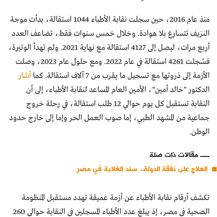
منذ عام 2016، حين سجلت نقابة الأطباء 1044 استقالة، بدأت موجة
النزيف تتسارع بلا هوادة. وخلال خمس سنوات فقط، تضاعف العدد
أربع مرات، ليصل إلى 4127 استقالة مع نهاية 2021. ولم تهدأ الوتيرة،
فسُجلت 4261 استقالة في عام 2022. ومع حلول عام 2023، وصلت
الأزمة إلى ذروتها مع تسجيل ما يقرب من 7 آلاف استقالة. كما
أشار
الدكتور "خالد أمين"، الأمين العام المساعد لنقابة الأطباء، إلى أن
النقابة تستقبل كل يوم حوالي 12 طلب استقالة، في رحلة خروج
جماعية من المشهد الطبي، إما صوب العمل الحر وإما إلى خارج حدود
الوطن.
مقالات ذات صلة
العلاج على نفقة الدولة.. سند الغلابة في مصر
تكشف أرقام نقابة الأطباء عن أزمة عميقة تهدد مستقبل المنظومة
الصحية في مصر، إذ يبلغ عدد الأطباء المسجلين في النقابة حوالي 260