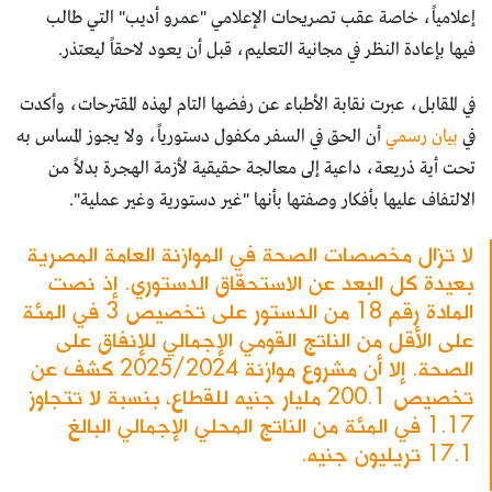
إعلامياً، خاصة عقب تصريحات الإعلامي "عمرو أديب" التي طالب
فيها بإعادة النظر في مجانية التعليم، قبل أن يعود لاحقاً ليعتذر.
في المقابل، عبرت نقابة الأطباء عن رفضها التام لهذه المقترحات، وأكدت
في
بيان رسمي
أن الحق في السفر مكفول دستورياً، ولا يجوز المساس به
تحت أية ذريعة، داعية إلى معالجة حقيقية لأزمة الهجرة بدلاً من
الالتفاف عليها بأفكار وصفتها بأنها "غير دستورية وغير عملية".
لا تزال مخصصات الصحة في الموازنة العامة المصرية
بعيدة كل البعد عن الاستحقاق الدستوري. إذ نصت
المادة رقم 18 من الدستور على تخصيص 3 في المئة
على الأقل من الناتج القومي الإجمالي للإنفاق على
الصحة. إلا أن مشروع موازنة 2025/2024 كشف عن
تخصيص 200.1 مليار جنيه للقطاع، بنسبة لا تتجاوز
1.17 في المئة من الناتج المحلي الإجمالي البالغ
17.1 تريليون جنيه.