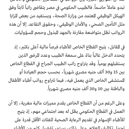
تبدو عاملاً حاسماً. فالطبيب الحكومي في مصر يتقاضى راتباً ثابتاً وفق
الهيكل الوظيفي المعتمد من وزارة الصحة، ويستفيد من بعض المزايا
مثل التأمين الصحي، والأمان الوظيفي، وحقوق التقاعد. إلا أن هذه
الرواتب تظل متواضعة مقارنة بالجهد المبذول وحجم المسؤوليات.
في المقابل، يتيح القطاع الخاص للأطباء فرصاً مالية أعلى بكثير، إذ
يتحدد الدخل غالباً بناءً على سمعة الطبيب وعدد المرضى الذين
يستقبلهم يومياً. وقد يتراوح راتب الطبيب الجراح في القطاع الخاص
بين 15 و30 ألف جنيه مصري شهرياً، بحسب حجم العيادة أو
المستشفى الخاص الذي يعمل فيه، فيما تتراوح رواتب أطباء الأطفال
والباطنة بين 10 و20 ألف جنيه مصري شهرياً.
وعلى الرغم من أن القطاع الخاص يقدم مميزات مالية مغرية، إلا أن
العمل في القطاع الحكومي يظل له بعد اجتماعي مهم، إذ يتيح
للأطباء الإسهام في تقديم الرعاية الصحية للفئات الأقل قدرة على
تحمل تكاليف العلاج. وعلى ذلك، يستمر تفضيل كثير من الأطباء