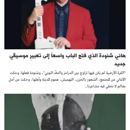
هاني شنودة الذي فتح الباب واسعاً إلى تعبيرٍ موسيقي
جديد
"الكرة الأرضية لم يكن فيها تزاوج بين الدرامز والدفّ النوبي"، وشنودة فعلها. وحكت
الأغاني عن المجتمع، الشعور بالحزن، التهميش، هموم المدينة وأهلها، وحكت عن أملٍ
بعالم لا نخفي فيه مشاعرنا...