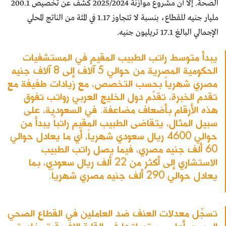
الصحة. إلا أن مشروع موازنة 2025/2024 كشف عن تخصيص 200.1
مليار جنيه للقطاع، بنسبة لا تتجاوز 1.17 في المئة من الناتج المحلي
الإجمالي البالغ 17.1 تريليون جنيه.
يبدأ متوسط راتب الطبيب المقيم في المستشفيات
الحكومية المصرية من حوالي 5 آلاف إلى 8 آلاف جنيه
مصري شهرياً بحسب التخصص، مع زيادات طفيفة مع
تقدم الخبرة، تقدِّم دول الخليج العربي رواتب تفوق
هذه الأرقام بأضعاف مضاعفة. في السعودية، على
سبيل المثال، يتقاضى الطبيب المقيم راتباً يبدأ من
حوالي 4600 ريال سعودي شهرياً، أي ما يعادل حوالي
60 ألف جنيه مصري، فيما يصل راتب الطبيب
الاستشاري إلى أكثر من 22 ألف ريال سعودي، بما
يعادل حوالي 290 ألف جنيه مصري شهرياً.
تسجِّل معدلات العنف ضد العاملين في القطاع الصحي
المصري أعلى مستوياتها في القارة الإفريقية، خاصة