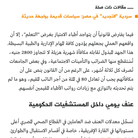
مقالات ذات صلة
سردية "التجديد" في مصر: سياسات قديمة بواجهة حديثة
فيما يفترض قانونياً أن يتواجد أطباء الامتياز بغرض "التعلم"، إلا أن
واقعهم العملي يجعلهم يؤدون كافة المهام الإدارية والطبية البسيطة.
هذا الجهد المبذول تقابله مكافأة شهرية هزيلة لا تتجاوز 2800 جنيه،
تُسْتقطع منها الضرائب والتأمينات الاجتماعية، وفي بعض الجامعات
تُصرف كل ثلاثة أشهر، على الرغم من أن القانون ينص على أن
مكافأتهم يجب أن تعادل 80 في المئة من أجر النائب المقيم، وهو ما لم
يتم تحديثه بالتوازي مع زيادات رواتب الأطباء المقيمين أنفسهم.
عنف يومي داخل المستشفيات الحكومية
تسجِّل معدلات العنف ضد العاملين في القطاع الصحي المصري أعلى
مستوياتها في القارة الإفريقية، خاصة في أقسام الاستقبال والطوارئ.