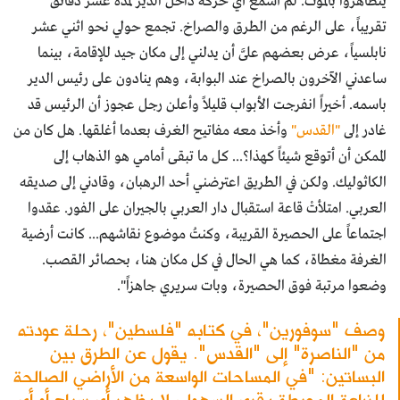
يتظاهروا بالموت. لم أسمع أي حركة داخل الدير لمدة عشر دقائق
تقريباً، على الرغم من الطرق والصراخ. تجمع حولي نحو اثني عشر
نابلسياً، عرض بعضهم علىَّ أن يدلني إلى مكان جيد للإقامة، بينما
ساعدني الآخرون بالصراخ عند البوابة، وهم ينادون على رئيس الدير
باسمه. أخيراً انفرجت الأبواب قليلاً وأعلن رجل عجوز أن الرئيس قد
غادر إلى
"القدس"
وأخذ معه مفاتيح الغرف بعدما أغلقها. هل كان من
الممكن أن أتوقع شيئاً كهذا؟... كل ما تبقى أمامي هو الذهاب إلى
الكاثوليك. ولكن في الطريق اعترضني أحد الرهبان، وقادني إلى صديقه
العربي. امتلأتْ قاعة استقبال دار العربي بالجيران على الفور. عقدوا
اجتماعاً على الحصيرة القريبة، وكنتُ موضوع نقاشهم... كانت أرضية
الغرفة مغطاة، كما هي الحال في كل مكان هنا، بحصائر القصب.
وضعوا مرتبة فوق الحصيرة، وبات سريري جاهزاً".
وصف "سوفورين"، في كتابه "فلسطين"، رحلة عودته
من "الناصرة" إلى "القدس". يقول عن الطرق بين
البساتين: "في المساحات الواسعة من الأراضي الصالحة
للزراعة المحيطة بقرى السهول، لا يظهر أي سياج أو أي