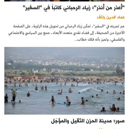
"أعذر من أنذر": زياد الرحباني كاتباً في "السفير"
عماد الدين رائف
عبر تجربته في "السفير"، تمكّن زياد الرحباني من تحويل هذه الزاوية، على الصفحة
الأخيرة من الصحيفة، إلى فضاء نقدي متعدد الأبعاد، جمع بين السياسي والاجتماعي
والفلسفي، وتميز بأنه فكك خطاب...
صور: مدينة الحزن الثقيل والمؤجّل