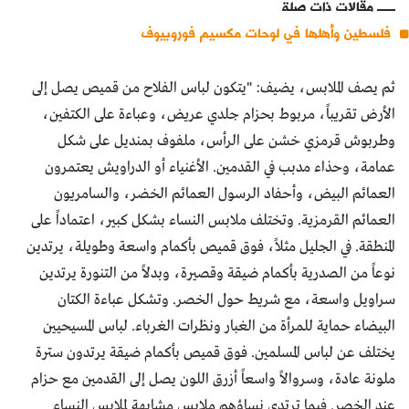
مقالات ذات صلة
فلسطين وأهلها في لوحات مكسيم فوروبيوف
ثم يصف الملابس، يضيف: "يتكون لباس الفلاح من قميص يصل إلى
الأرض تقريباً، مربوط بحزام جلدي عريض، وعباءة على الكتفين،
وطربوش قرمزي خشن على الرأس، ملفوف بمنديل على شكل
عمامة، وحذاء مدبب في القدمين. الأغنياء أو الدراويش يعتمرون
العمائم البيض، وأحفاد الرسول العمائم الخضر، والسامريون
العمائم القرمزية. وتختلف ملابس النساء بشكل كبير، اعتماداً على
المنطقة. في الجليل مثلاً، فوق قميص بأكمام واسعة وطويلة، يرتدين
نوعاً من الصدرية بأكمام ضيقة وقصيرة، وبدلاً من التنورة يرتدين
سراويل واسعة، مع شريط حول الخصر. وتشكل عباءة الكتان
البيضاء حماية للمرأة من الغبار ونظرات الغرباء. لباس المسيحيين
يختلف عن لباس المسلمين. فوق قميص بأكمام ضيقة يرتدون سترة
ملونة عادة، وسروالاً واسعاً أزرق اللون يصل إلى القدمين مع حزام
عند الخصر. فيما ترتدي نساؤهم ملابس مشابهة لملابس النساء