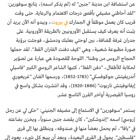
عن استضافة ابن مدينة "جنين" له (لم يذكر اسمه)، يتابع سوفورين:
"لقد أحاطني مضيفي بأقصى درجات الاهتمام والرعاية. حتى وقت
قريب كان يعمل موظفاً في الجمارك
في بيروت
، ويبدو أنه الآن يريد أن
يثبت أنه يعرف كيف يستقبل الأوروبيين بالطريقة الأوروبية. على
جدران غرفة المضافة، بين لوحتي بعلبك ودمشق، فوجئت برؤية
صورة مطبوعة شعبية، وهي "كيف دفنت الفئران القط". لقد حملها
الحجاج الروس من وطننا". اللوحة المقصودة هي عبارة عن تصوّير
لحكاية للأطفال، "دفن القط"، كتبها الشاعر الروسي الكبير "فاسيلي
أندريفيتش جوكوفسكي" (1783-1852)، ورسمها الفنان "غريغوري
إيفانوفيتش ناربوت" (1886-1920)، وقد انتشرت بشكل واسع في
روسيا القيصرية أواخر القرن التاسع عشر.
يستمر "سوفورين" في الاستماع إلى مضيفه الجنيني: "حكى لي عن رجل
[روسي] اسمه "إندوشكين"، كان يقصد جنين سنوياً، ويخزن بضاعته
في "يافا"، ثم يحمل بعضاً منها في صندوقه، وينطلق بها إلى قرى
"فلسطين". يجول في القرى البعيدة، وبعد أن يبيع كل شيء، يعود إلى