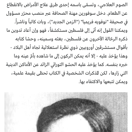
الصوم العلاجي، وتسمّى باسمه إحدى طرق علاج الأمراض بالانقطاع
عن الطعام. دخل سوفورين مهنة الصحافة عبر منصب محرّر مسؤول
في صحيفة "نوفويه فريميا" ("الزمن الجديد")، وبات كاتباً وناشراً.
ويمكننا القول إنه أتى إلى فلسطين مستكشفاً، فهو وإن أعاد تدوين ما
ذكره الرحّالة الآخرون عن فلسطين، بغثه وسمينه، وحشا كتابه
بأقوال مستشرقين أوروبيين ذوي نظرة استعلائية تجاه أهل البلاد -
وهذا يؤخذ عليه - إلا أنه يمكن الركون إلى ما شاهده بأمّ عينه وما
خبره بنفسه. كما يؤخذ عليه الحشو التوراتي الزائد عن الأماكن الدينية
التي زارها، لكن المذكرات الشخصية في الكتاب تحظى بقيمة علمية،
ويمكن تتبعها والاكتفاء بها.