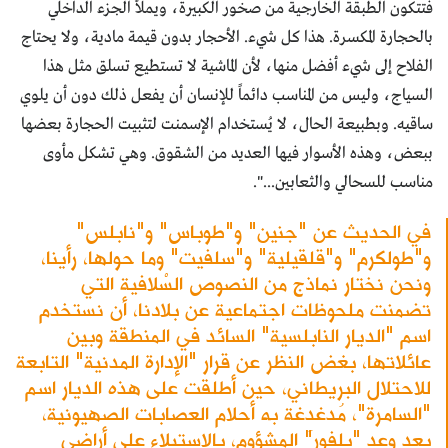
فتتكون الطبقة الخارجية من صخور الكبيرة، ويملأ الجزء الداخلي
بالحجارة المكسرة. هذا كل شيء. الأحجار بدون قيمة مادية، ولا يحتاج
الفلاح إلى شيء أفضل منها، لأن الماشية لا تستطيع تسلق مثل هذا
السياج، وليس من المناسب دائماً للإنسان أن يفعل ذلك دون أن يلوي
ساقيه. وبطبيعة الحال، لا يُستخدام الإسمنت لتثبيت الحجارة بعضها
ببعض، وهذه الأسوار فيها العديد من الشقوق. وهي تشكل مأوى
مناسب للسحالي والثعابين...".
في الحديث عن "جنين" و"طوباس" و"نابلس"
و"طولكرم" و"قلقيلية" و"سلفيت" وما حولها، رأينا،
ونحن نختار نماذج من النصوص السْلافية التي
تضمنت ملحوظات اجتماعية عن بلادنا، أن نستخدم
اسم "الديار النابلسية" السائد في المنطقة وبين
عائلاتها، بغض النظر عن قرار "الإدارة المدنية" التابعة
للاحتلال البريطاني، حين أطلقت على هذه الديار اسم
"السامرة"، مُدغدِغة به أحلام العصابات الصهيونية،
بعد وعد "بلفور" المشؤوم، بالاستيلاء على أراضي