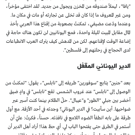
"يافا"، ليملأ صندوقه من المخزن ويجول من جديد. لقد اختفى مؤخراً،
ومن غير المعروف ما إذا كان قد تخلى عن تجارته أو مات في مكان ما.
وعندما ودّعت مضيفي، تمكنتُ بصعوبة من إقناع هذا العربي بأخذ
المال مقابل المبيت لليلة واحدة، فمع اليونانيين لن تكون هناك حاجة في
إضاعة الوقت لإقناعهم. لكن من المدهش كيف يترك العرب الانطباعات
لدى الحجاج في رحلتهم إلى فلسطين".
الدير اليوناني المقفل
بعد "جنين" يتابع "سوفورين" طريقه إلى "نابلس"، يقول: "تمكنتُ من
الوصول إلى "نابلس" عند غروب الشمس. تقع "نابلس" في وادٍ ضيق
أخضر بين جبلي "الطور" و"عيبال". حلّ الظلام بينما كنت أسير عبر
ضواحيها. أين سأبيت؟ في الدير اليوناني؟ وجدته في أحد الأزقة. مع أول
طرقة على بابه انطفأ الضوء اللامع في نافذته. حسناً، فكرتُ: عليّ أن
أستمر في الطرق حتى يفتحوا الباب لي. أي حظ هذا! أراد أهل الدير أن