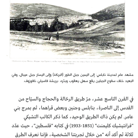
مشهد عام لمدينة نابلس: إلى اليمين جبل الطور (البركة) وإلى اليسار جبل عيبال، وفي
البعيد خلف سفوح الجبلين يقع سهل يعقوب وبئره. بريشة فاسيلي نافوزوف.
في القرن التاسع عشر، مرّ طريق الرحّالة والحجاج والسيّاح من
القدس إلى الناصرة، بنابلس وجنين وبعض قراهما، ثم بمرج بني
عامر. لم يكن ذاك الطريق الوحيد، كما ذكر الكاتب التشيكي
"فرانتيشيك كليمنت" (1851-1933) في كتابه "فلسطين"، حيث عدّد
ثلاثة ثم أكد أنه "من خلال تجربتنا الشخصية، فإننا نعرف الطرق