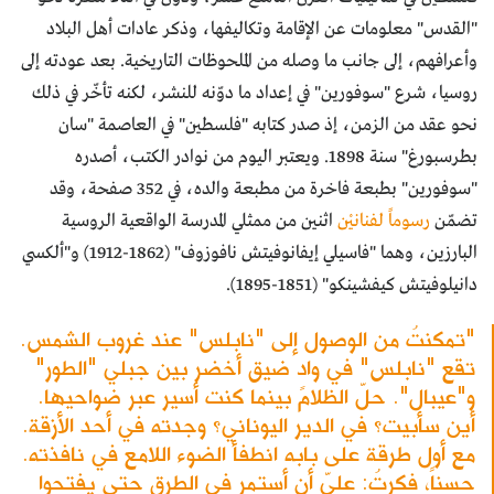
"القدس" معلومات عن الإقامة وتكاليفها، وذكر عادات أهل البلاد
وأعرافهم، إلى جانب ما وصله من الملحوظات التاريخية. بعد عودته إلى
روسيا، شرع "سوفورين" في إعداد ما دوّنه للنشر، لكنه تأخّر في ذلك
نحو عقد من الزمن، إذ صدر كتابه "فلسطين" في العاصمة "سان
بطرسبورغ" سنة 1898. ويعتبر اليوم من نوادر الكتب، أصدره
"سوفورين" بطبعة فاخرة من مطبعة والده، في 352 صفحة، وقد
تضمّن
رسوماً لفنانيْن
اثنين من ممثلي المدرسة الواقعية الروسية
البارزين، وهما "فاسيلي إيفانوفيتش نافوزوف" (1862-1912) و"ألكسي
دانيلوفيتش كيفشينكو" (1851-1895).
"تمكنتُ من الوصول إلى "نابلس" عند غروب الشمس.
تقع "نابلس" في وادٍ ضيق أخضر بين جبلي "الطور"
و"عيبال". حلّ الظلام بينما كنت أسير عبر ضواحيها.
أين سأبيت؟ في الدير اليوناني؟ وجدته في أحد الأزقة.
مع أول طرقة على بابه انطفأ الضوء اللامع في نافذته.
حسناً، فكرتُ: عليّ أن أستمر في الطرق حتى يفتحوا