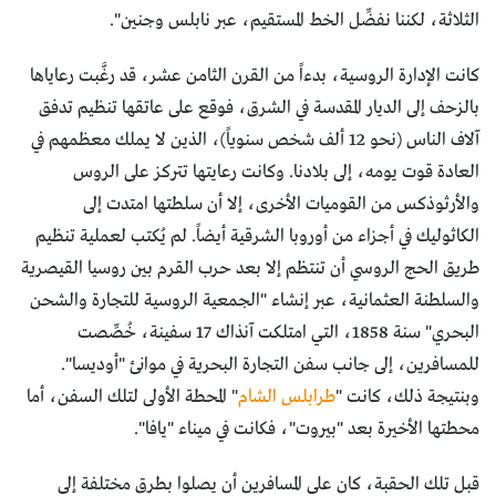
الثلاثة، لكننا نفضِّل الخط المستقيم، عبر نابلس وجنين".
كانت الإدارة الروسية، بدءاً من القرن الثامن عشر، قد رغَّبت رعاياها
بالزحف إلى الديار المقدسة في الشرق، فوقع على عاتقها تنظيم تدفق
آلاف الناس (نحو 12 ألف شخص سنوياً)، الذين لا يملك معظمهم في
العادة قوت يومه، إلى بلادنا. وكانت رعايتها تتركز على الروس
والأرثوذكس من القوميات الأخرى، إلا أن سلطتها امتدت إلى
الكاثوليك في أجزاء من أوروبا الشرقية أيضاً. لم يُكتب لعملية تنظيم
طريق الحج الروسي أن تنتظم إلا بعد حرب القرم بين روسيا القيصرية
والسلطنة العثمانية، عبر إنشاء "الجمعية الروسية للتجارة والشحن
البحري" سنة 1858، التي امتلكت آنذاك 17 سفينة، خُصِّصت
للمسافرين، إلى جانب سفن التجارة البحرية في موانئ "أوديسا".
وبنتيجة ذلك، كانت "
طرابلس الشام
" المحطة الأولى لتلك السفن، أما
محطتها الأخيرة بعد "بيروت"، فكانت في ميناء "يافا".
قبل تلك الحقبة، كان على المسافرين أن يصلوا بطرق مختلفة إلى