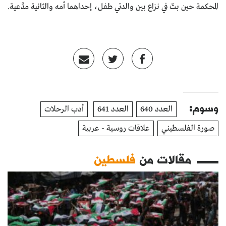
المحكمة حين بتّ في نزاع بين والدتي طفل، إحداهما أمه والثانية مدَّعية.
وسوم:
العدد 640
العدد 641
أدب الرحلات
صورة الفلسطيني
علاقات روسية - عربية
مقالات من
فلسطين