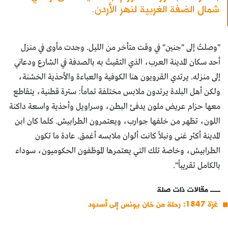
شمال الضفة الغربية لنهر الأردن.
"وصلتُ إلى "جنين" في وقت متأخر من الليل. وجدت مأوى في منزل
أحد سكان المدينة العرب، الذي التقيتُ به بالصدفة في الشارع ودعاني
إلى منزله. يرتدي القرويون هنا الكوفية والعباءة والأحذية الخشنة،
ولكن أهل البلدة يرتدون ملابس مختلفة تماماً: سترة قطنية، يتقاطع
معها حزام عريض ملون يدفئ البطن، وسراويل وأحذية واسعة داكنة
اللون، تظهر من خلفها جوارب، ويعتمرون الطرابيش. كلما كان ابن
المدينة أكثر غنى ونبلاً كانت ألوان ملابسه أغمق. عادة ما تكون
الطرابيش، وخاصة تلك التي يعتمرها الموظفون الحكوميون، سوداء
بالكامل تقريباً".
مقالات ذات صلة
غزة 1847: رحلة من خان يونس إلى أسدود