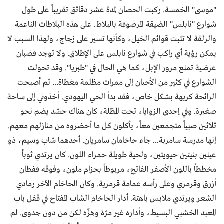
"موسى" الخمسة. ركبت الحصان لمدة عشر دقائق تقريباً على طول
شوارع "نابلس" الضيقة المرصوفة بالبلاط. على هذه البلاطات الناعمة
والزلقة لا تثبت قوائم الخيل، وكأنها تسير على زجاج، ولهذا السبب لا
يمكن رؤية أي راكب في شوارع نابلس على الإطلاق. ولا توجد قضبان
عرضية تمنع مرور الإبل، كما هي الحال في "طبريا". وقد تحولت
الشوارع في كثير من الأحيان إلى ممرات مظلمة مغطاة... ثم أصبحت
الرائحة كريهة بشكل خاص، فقد بدأ الحي اليهودي. أخذوني إلى ساحة
صغيرة. وفي إحدى الزوايا، تحت المظلة، كان هناك حشد يضم نحو
ثلاثين صبياً متجمعين معاً، يأكلون كل ما أحضروه من منازلهم معهم.
إنها مدرسة سامرية... جاء حاخامان سامريان. أحدهما شاب وسيم، ذو
عينين بنيتين حيويتين، ولحية طويلة حمراء اللون. كان يرتدي ثوباً
مخططاً باللون الأصفر الفاتح، مربوطاً بحزام ملون، وفوقه قفطان
أزرق وقرمزي وعلى رأسه عمامة قرمزية. وكان الحاخام الآخر رمادي
الشعر ويرتدي ملابس باهتة. أدار الحاخام الشاب المفتاح في قفل باب
المعبد الخشبي البسيط، وأداره غير مرّة وهزّه لكن من دون جدوى. لم