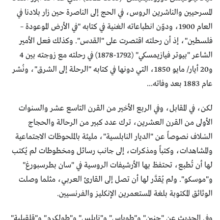
المسرحيين والناشرين الروس، في الحج إلى الناصرة حين زار بلادنا في
العام 1900، ودوّن انطباعاته الغنية في كتابه "في الأرض الموعودة –
فلسطين"، إذ أن رحلته اقتصرت على "القدس". وكذلك فعل الأمير
الشاعر "بيوتر فيازيمسكي" (1792-1878) في رحلته مع زوجته بين 4
و20 أيار/ مايو 1850، التي دونها في كتابه "الرحلة إلى الشرق"، ونُشر
عام 1883 بعد وفاته...
لكن، في المقابل، وفي الربع الأخير من القرن التاسع عشر والسنوات
الأولى من القرن العشرين، ترك عدد كبير من الرحالة والحجاج
السْلاف نصوصاً عن "الديار النابلسية"، مليئة بالملحوظات الاجتماعية
والمشاهدات، وكتباً ومذكرات، إلى جانب رسائل ومخطوطات لم يُكتب
لها أن تُطبع، تحتفظ بها الأرشيفات الروسية في "سان بطرسبورغ"
و"موسكو". ولم يُقدَّر لها أن تصل إلى القارئ العربي، مثلما وصلت
الوثائق المكتوبة بلغة المستعمرين الإنكليز والفرنسيين.
وفي الحديث عن "جنين" و"طوباس" و"نابلس" و"طولكرم" و"قلقيلية"