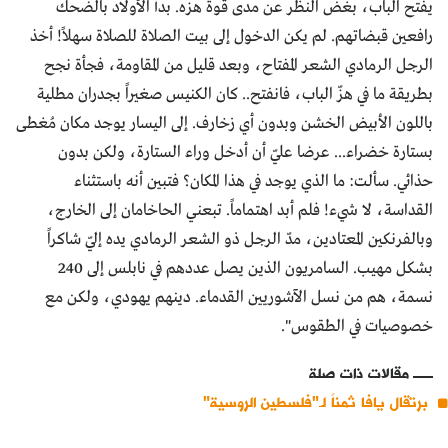
يفتح الباب، بغض النظر عن مدى قوة هزه. بدأ الأولاد بالضحك
رافعين قبضاتهم. لم يكن الدخول إلى بيت الصلاة للصلاة سهلاً! أخذ
الرجل الرمادي الشعر المفتاح، وبعد قليل من المقاومة، فجأة نجح
بطريقة ما في هزّ الباب، فانفتح.. كان الكنيس صغيراً بجدران مطلية
باللون الأبيض الخشن وبدون أي زخارف. إلى اليسار يوجد مكان مُغطى
بستارة خضراء... عرضا عليّ أن أدخل وراء الستارة، ولكن بدون
حذائي. سألت: ما الذي يوجد في هذا المكان؟ فتبين أنه باستثناء
القداسة، لا شيء! فلم أبد اهتماماً. تبعني الحاخامان إلى الخارج،
وبالفرنكين المعتادين، مدّ الرجل ذو الشعر الرمادي يده إليّ شاكراً
بشكل مهيب. السامريون الذين يصل عددهم في نابلس إلى 240
نسمة، هم من نسل الآشوريين القدماء. دينهم يهودي، ولكن مع
خصوصيات في الطقوس".
مقالات ذات صلة
برتقال يافا ثمناً لـ"فلسطين الروسية"