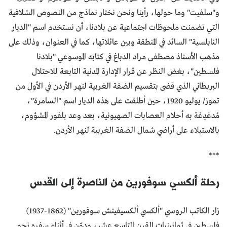
و"سلفيت" وما حولها، رأينا ونحن نختار نماذج من النصوص السْلافية
التي تضمنت ملحوظات اجتماعية عن بلادنا، أن نستخدم اسم "الديار
النابلسية" السائد في المنطقة وبين عائلاتها، كما في العنوان، وذلك على
مذهب الأستاذ مصطفى مراد الدباغ في كتابه الموسوعي "بلادنا
فلسطين"، بغض النظر عن قرار الإدارة المدنية التابعة للاحتلال
البريطاني الذي قضى بتقسيم الضفة الغربية لنهر الأردن في الأول من
تموز/ يوليو 1920، حين أطلقت على هذه الديار اسم "السامرة"،
مُدغدِغة به أحلام العصابات الصهيونية، بعد وعد بلفور المشؤوم،
بالاستيلاء على أراضي شمال الضفة الغربية لنهر الأردن.
***
رحلة ألكسي سوفورين من الناصرة إلى القدس
زار الكاتب الروسي "ألكسي ألكسيفيتش سوفورين" (1862-1937)
فلسطين في ثمانينيات القرن التاسع عشر، ودوّن في أثناء سفره نحو