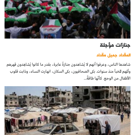
جنازات مؤجلة
المقداد جميل مقداد
شاهدها الناس، وعرفوا أنهم لا يُشاهدون جنازةً عابرة، بقدر ما كانوا يُشاهِدون قهرهم
وألمهم المخبأ منذ سنوات. بكى الصحافيون، بكى السكان، انهارت النساء، وذابت قلوب
الأطفال من الوجع. كأنّها طاقةٌ...