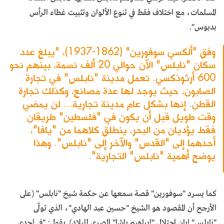
المسلمات، مع اختلاف فقط في تنوع الألوان وتثبيت غطاء الرأس
بدبوس".
وفق "ألكسي سوفورين" (1862-1937)، "يبلغ عدد
سكان "نابلس" الآن حوالي 20 ألف نسمة، بينهم نحو
600 أرثوذكسي. تعمل مدينة "نابلس" في تجارة
الصابون، حيث يوجد لها عدة مصانع، وكذلك تجارة
القطن. إنها بشكل عام مدينة تجارية... لن يمضي
وقت طويل قبل أن يكون في "فلسطين" طريقان
فقط يؤديان من البحر، ينطلق كلاهما من "يافا"،
أحدهما إلى "القدس" والآخر إلى "نابلس". وهذا
يوضح أهمية "نابلس" التجارية".
كما يسرد "سوفورين" قصة سمعها عن حكمة شيخ "نابلس" (على
الأرجح أن المقصود هو الشيخ "حسين عبد الهادي"، الذي تولّى
"نابلس" إبان احتلال "إبراهيم باشا" المصري للبلاد). يقول: "في إحدى