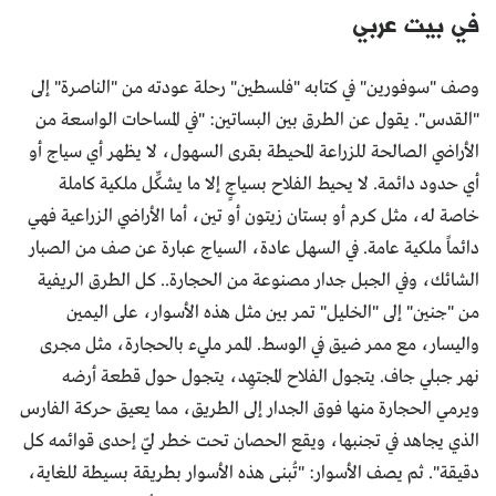
في بيت عربي
وصف "سوفورين" في كتابه "فلسطين" رحلة عودته من "الناصرة" إلى
"القدس". يقول عن الطرق بين البساتين: "في المساحات الواسعة من
الأراضي الصالحة للزراعة المحيطة بقرى السهول، لا يظهر أي سياج أو
أي حدود دائمة. لا يحيط الفلاح بسياجٍ إلا ما يشكِّل ملكية كاملة
خاصة له، مثل كرم أو بستان زيتون أو تين، أما الأراضي الزراعية فهي
دائماً ملكية عامة. في السهل عادة، السياج عبارة عن صف من الصبار
الشائك، وفي الجبل جدار مصنوعة من الحجارة.. كل الطرق الريفية
من "جنين" إلى "الخليل" تمر بين مثل هذه الأسوار، على اليمين
واليسار، مع ممر ضيق في الوسط. الممر مليء بالحجارة، مثل مجرى
نهر جبلي جاف. يتجول الفلاح المجتهِد، يتجول حول قطعة أرضه
ويرمي الحجارة منها فوق الجدار إلى الطريق، مما يعيق حركة الفارس
الذي يجاهد في تجنبها، ويقع الحصان تحت خطر ليّ إحدى قوائمه كل
دقيقة". ثم يصف الأسوار: "تُبنى هذه الأسوار بطريقة بسيطة للغاية،