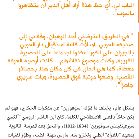
الباب لي. أي حظ هذا! أراد أهل الدير أن يتظاهروا
بالموت".
" في الطريق، اعترضني أحد الرهبان، وقادني إلى
صديقه العربي. امتلأتْ قاعة استقبال دار العربي
بالجيران على الفور. عقدوا اجتماعاً على الحصيرة
القريبة، وكنتُ موضوع نقاشهم... كانت أرضية الغرفة
مغطاة، كما هي الحال في كل مكان هنا، بحصائر
القصب. وضعوا مرتبة فوق الحصيرة، وبات سريري
جاهزاً".
بشكل عام، يختلف ما دَوّنه "سوفورين" عن مذكرات الحجّاج، فهو لم
يكن حاجّاً بالمعنى الاصطلاحي للكلمة. كان ابن الناشر الروسي "ألكسي
سيرغينفيتش سوفورين" (1834-1912)، والتحق بعد المدرسة الثانوية
بمعهد "بلغراد" الطبي وتخرّج منه. مارس مهنة الطب، وطوّر تقنيات