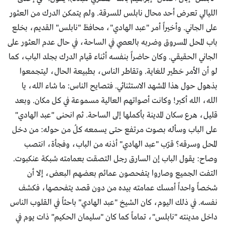
الليالي تعرض أحد محال نابلس للسرقة. ولم يتمكن الدرك من العثور
على الجاني. وأخيراً أمر "عبد الهادي"، محافظ "نابلس" القديم، بخلع
باب المحل المسروق وضربه بالعصي في الساحة، في حال عدم العثور على
الجاني الحقيقي. وكان حاضراً بنفسه أثناء قيام الدرك بجلد الباب، كما
لو أن الأمر خطير للغاية. وتقاطر الناس، بطبيعة الحال، ليتجمعوا
بذهول حول هذا المشهد الاستثنائي. فتصايح الناس: ما شاء الله، يا
الله، الله أكبر! وكانت أصواتهم العالية مسموعة في كل مكان. وبعد
قليل، هرع سكان المدينة بأكملها إلى الساحة. ثم انحنى "عبد الهادي"
على الباب وسأله بصوت مرتفع حتى يسمعه كلُ من حوله: من دخل
المحل وسرقه؟ قرّب "عبد الهادي" أذنه من الباب، وفجأة، انتصب
وصاح: يقول الباب إن السارق رجل التصقت بعمامته شبكة عنكبوت.
التفت الجميع وصاروا يتفحصون عمائم بعضهم البعض، إلا أن
شخصاً واحداً أمسك عمامته بيده من دون قصد يتفحصها، فكشف
نفسه. في ذلك اليوم، كان الشيخ "عبد الهادي" باحثاً في القلوب الناس
داخل مدينته "نابلس"، تماماً كما كان "سليمان الحكيم" ذات يوم في