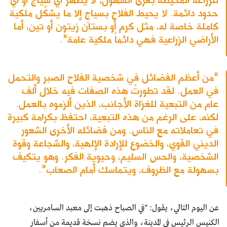
حدود دائمة. لا يحيط الفلاح بسياجٍ إلا ما يشكِّل ملكية
كاملة خاصة له، مثل كرم أو بستان زيتون أو تين، أما
الأراضي الزراعية فهي دائماً ملكية عامة".
"من أعظم الفضائل في شخصية الفلاح الصبر والتحمل
في العمل. لقد تطورتْ هذه الصفات فيه خلال ألف
عام من التبعية للغزاة الأجانب، الذين ألزموه بالعمل.
لكنه، على الرغم من هذه التبعية، احتفظ بكرامة كبيرة
في تعاملاته مع الناس. ومن فضائله الأخرى الشعور
الديني القوي، والخضوع للإرادة الإلهية، والشجاعة وقوة
الشخصية، والحس السليم، وحيوية الفكر. وهو يتكيف
بسهولة مع الظروف، ويتماسك أمام الصعاب".
عن اليوم التالي، يقول: "في الصباح ذهبت إلى معبد السامريين،
الكنيس الرئيس في المدينة، والذي يضم نسخة قديمة من أسفار