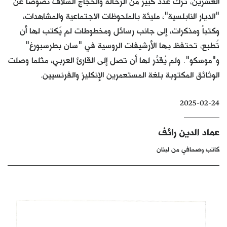
العشرين، ترك عدد كبير من الرحالة والحجاج السْلاف نصوصاً عن
كتّابنا
"الديار النابلسية"، مليئة بالملحوظات الاجتماعية والمشاهدات،
وكتباً ومذكرات، إلى جانب رسائل ومخطوطات لم يُكتب لها أن
الأرشيف
تُطبع، تحتفظ بها الأرشيفات الروسية في "سان بطرسبورغ"
و"موسكو". ولم يُقدَّر لها أن تصل إلى القارئ العربي، مثلما وصلت
الوثائق المكتوبة بلغة المستعمرين الإنكليز والفرنسيين.
2025-02-24
عماد الدين رائف
كاتب وصحافي من لبنان