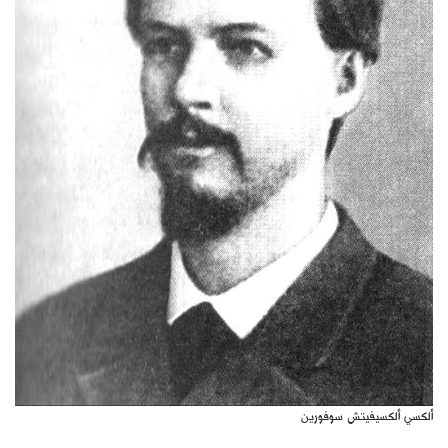
ألكسي ألكسيفيتش سوفورين