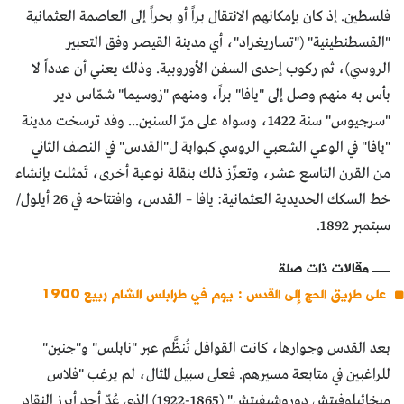
فلسطين. إذ كان بإمكانهم الانتقال براً أو بحراً إلى العاصمة العثمانية
"القسطنطينية" ("تساريغراد"، أي مدينة القيصر وفق التعبير
الروسي)، ثم ركوب إحدى السفن الأوروبية. وذلك يعني أن عدداً لا
بأس به منهم وصل إلى "يافا" براً، ومنهم "زوسيما" شمّاس دير
"سرجيوس" سنة 1422، وسواه على مرّ السنين... وقد ترسخت مدينة
"يافا" في الوعي الشعبي الروسي كبوابة ل"القدس" في النصف الثاني
من القرن التاسع عشر، وتعزّز ذلك بنقلة نوعية أخرى، تَمثلت بإنشاء
خط السكك الحديدية العثمانية: يافا – القدس، وافتتاحه في 26 أيلول/
سبتمبر 1892.
مقالات ذات صلة
على طريق الحج إلى القدس : يوم في طرابلس الشام ربيع 1900
بعد القدس وجوارها، كانت القوافل تُنظَّم عبر "نابلس" و"جنين"
للراغبين في متابعة مسيرهم. فعلى سبيل المثال، لم يرغب "فلاس
ميخائيلوفيتش دوروشيفيتش" (1865-1922) الذي عُدّ أحد أبرز النقاد