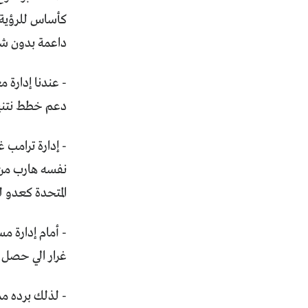
كأساس للرؤية ا
داعمة بدون شر
- عندنا إدارة 
دعم خطط نتنيا
- إدارة ترامب 
نفسه هارب من ا
المتحدة كعدو ل
- أمام إدارة م
غرار الي حصل في 
- لذلك برده م