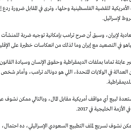
لأمريكية للقضية الفلسطينية وحلها، وترى في المقابل ضرورة ردع إ
وط لإسرائيل.
معادية لإيران، وسبق أن صرح ترامب بإمكانية توجيه ضربة للمنشآت الن
هو في التصعيد مع إيران وما لذلك من انعكاسات خطيرة على الإقلي
غير عابئة تماما بملفات الديمقراطية وحقوق الإنسان وسيادة القان
لعدالة في الولايات المتحدة، اللي هو دونالد ترامب، وأمام شخص بيت
لديمقراطية.
ستعدة لبيع أي مواقف أمريكية مقابل المال، وبالتالي ممكن نشوف 
الأزمة الخليجية في 2017.
مكن نشوف تسريع لملف التطبيع السعودي الإسرائيلي، ده احتمال،