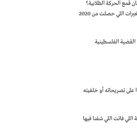
ن قمع الحركة الطلابية؟
علشان التمويل الهائل لإسرائيل وأوكرانيا على حساب دافعي الضرائب؟ هي دي المتغيرات اللي حصلت من 2020
 القضية الفلسطينية
ا على تصريحاته أو خلفيته
اللي فاتت اللي شفنا فيها