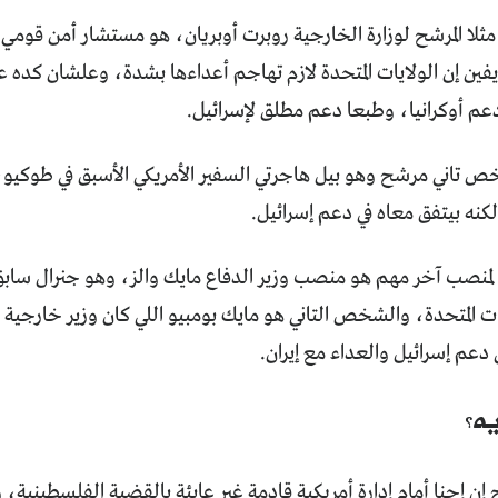
ثلا المرشح لوزارة الخارجية روبرت أوبريان، هو مستشار أمن قومي
فين إن الولايات المتحدة لازم تهاجم أعداءها بشدة، وعلشان كده 
م أوكرانيا، وطبعا دعم مطلق لإسرائيل.
خص تاني مرشح وهو بيل هاجرتي السفير الأمريكي الأسبق في طوكيو،
لكنه بيتفق معاه في دعم إسرائيل.
لمنصب آخر مهم هو منصب وزير الدفاع مايك والز، وهو جنرال سابق 
ات المتحدة، والشخص التاني هو مايك بومبيو اللي كان وزير خارجية في
 دعم إسرائيل والعداء مع إيران.
يه؟
إن إحنا أمام إدارة أمريكية قادمة غير عابئة بالقضية الفلسطينية،