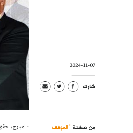
2024-11-07
شارك
من صفحة
"الموقف
- امبارح، حقق