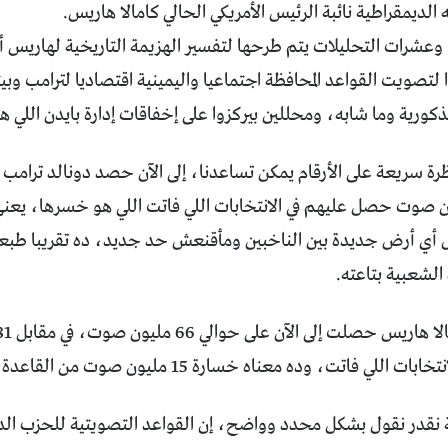
الديمقراطية نائبة الرئيس الأمريكي الحالي كامالا هاريس.
عشرات التحليلات يتم طرحها لتفسير الهزيمة التاريخية لهاريس أو
 لتصويت القواعد المحافظة اجتماعيا واليمينية اقتصاديا لترامب وبي
ذكورية وما شابه، ومحللين بيركزوا على إخفاقات إدارة بايدن اللي 
74 مليون صوت حصل عليهم في الانتخابات اللي فاتت اللي هو خسرها، يع
ي أرض جديدة بين الناخبين ومأقنعش حد جديد، ده تقريبا طبعا 
 الشعبية بتاعته.
فاتت، وده معناه خسارة 15 مليون صوت من القاعدة التصويتية للحزب الديمقراطي.
 نقدر نقول بشكل محدد وواضح، إن القواعد التصويتية للحزب الدي