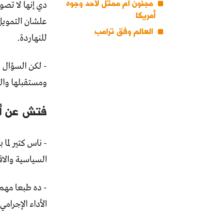
مجنونٌ أم ممثلٌ لأحد وجوه
دي إنها لا تصو
أمريكا
العالم وفق ترامب
للنهاردة.
- لكن السؤال 
ومستقبلها والح
فتش عن أع
- ناس كتير لما
السياسية والاق
- ده طبعا مهم 
الأداء الإجرام