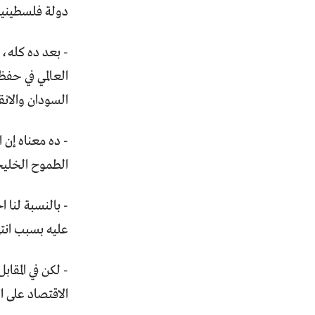
دولة فلسطينية على حدود 67، لكن ربما إدارة ترامب
- بعد ده كله، 
العالمي في حفظ
السودان والانق
- ده معناه إن 
الطموح الخليجي
- بالنسبة لنا 
عليه بسبب انته
- لكن في المقا
الاقتصاد على ا