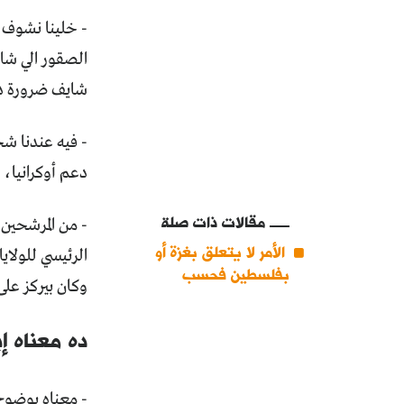
- خلينا نشوف م
الصقور الي شاي
شايف ضرورة دع
- فيه عندنا ش
دعم أوكرانيا، 
مقالات ذات صلة
- من المرشحين 
الأمر لا يتعلق بغزة أو
الرئيسي للولاي
بفلسطين فحسب
وكان بيركز على
ده معناه إ
- معناه بوضوح 