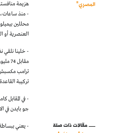
المصري"
هزيمة منافسته 
- منذ ساعات، و
محللين بيميلوا
العنصرية أو ال
مقابل 
ترامب مكسبش أ
تركيبة القاعدة
جو بايدن في الانتخابات اللي 
مقالات ذات صلة
- يعني ببساطة