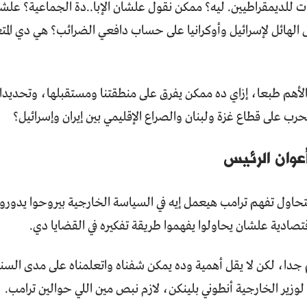
ت للديمقراطيين. ليه؟ ممكن نقول علشان الإبا..دة الجماعية؟ علشا
الأهم طبعا، إزاي ده ممكن يفرق على منطقتنا ومستقبلها، وتحديدا
رب على قطاع غزة ولبنان والصراع الإقليمي بين إيران وإسرائيل؟
وان الرئيس
 بتحاول تفهم ترامب هيعمل إيه في السياسة الخارجية بيروحوا يدورو
تصادية علشان يحاولوا يفهموا طريقة تفكيره في القضايا دي.
جدا، لكن لا يقل أهمية وده يمكن شفناه واتعلمناه على مدى السنة 
ي لوزير الخارجية أنطوني بلينكن، لازم نبص مين اللي حوالين ترامب.