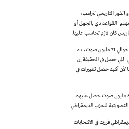
 الفوز التاريخي لترامب،
تهموا القواعد دي بالجهل أو
هاريس كان لازم تحاسب عليها.
- خلينا نلقي نظرة سريعة على الأرقام يمكن تساعدنا، إلى الآن حصد دونالد ترامب حوالي 71 مليون صوت، ده
ني اللي حصل في الحقيقة إن
لأن أكيد حصل تغييرات في
- في المقابل كامالا هاريس حصلت إلى الآن على حوالي 66 مليون صوت، في مقابل 81 مليون صوت حصل عليهم
مقراطي قررت في الانتخابات