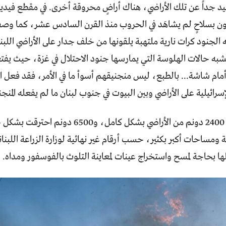
يد جداً عن تلك الأراضي، هناك أراضٍ محروقة أخرى. في مقطع فيدي
هون بسلاحٍ لم يشاهَد في الحروب منذ القرن السادس عشر، كما وصف
 الجنود كرات نارية ملتهبة يلقونها من خلف جدار على الأراضي اللبنا
 يشبه حالات الهلوسة التي يمارسها جنود الاحتلال في غزة، حيث يفتع
أمام شاشة... بالطبع، ليس منجنيقهم أسوأ ما في الأمر، فقد فعل ال
سرائيلية على الأراضي وبين البيوت في جنوب لبنان ما لم يفعله المنجن
أحرق الاحتلال 2400 دونم من الأراضي بشكل ك
ها بحاجة لمسح واستخراج عينات لمعاينة التلوث بالفوسفور ومداه.