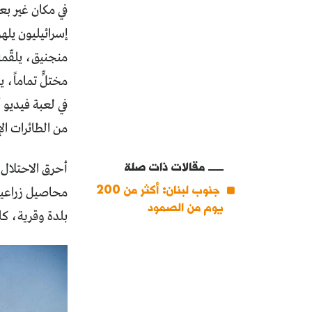
في مكان غير بع
إسرائيليون يل
منجنيق، يلقّمه
مختلٍّ تماماً،
في لعبة فيديو 
من الطائرات الإ
مقالات ذات صلة
جنوب لبنان: أكثر من 200
يوم من الصمود
بلدة وقرية، كل