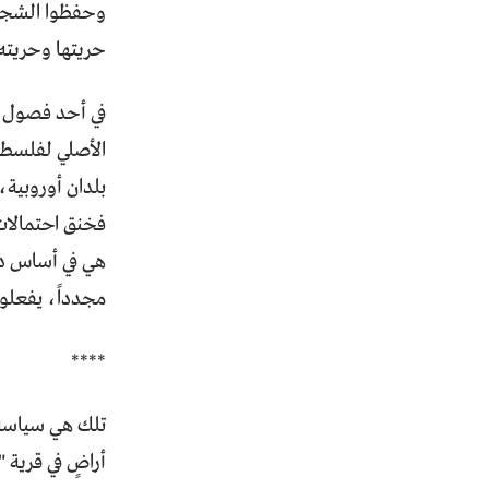
وحفظوا الشجر و
حريتها وحريته
في أحد فصول ك
الأصلي لفلسطين
بلدان أوروبية،
فخنق احتمالات 
هي في أساس دور
مجدداً، يفعلون
****
أراضٍ في قرية 