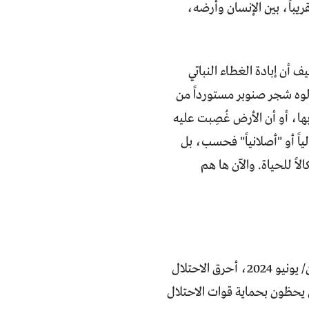
يباً، بين الإنسان وأرضه،
يف أن إبادة الغطاء النباتي
دلوه شجر صنوبر مستورداً من
ها، أو أن الأرض غُصِبت عليه
ياً أو "أصلانياً" فحسب، بل
ً للحياة. والآن ها هم
تلك هي سياسة الاحتلال الموصولة منذ النكبة إلى يومنا هذا. يوم الأحد في 16 حزيران/ يونيو 2024، أحرق الاحتلال
ين يحظون بحماية قوات الاحتلال