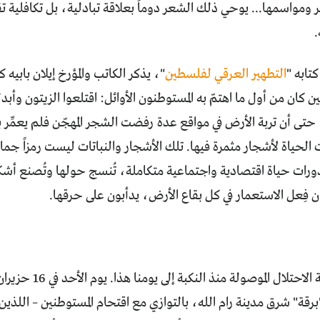
مواسمها... يوحي ذلك الشعر دوماً بعلاقة تبادلية، بل تكافلية تقر
.
تابه "
التطهير العرقي لفلسطين
"، يذكر الكاتب والمؤرخ إيلان بابيه ك
 كان من أول ما اهتمّ به المستوطنون الأوائل: اقتلعوا الزيتون وأب
 حتى أن تربة الأرض في مواقع عدة رفضت الشجر المهجّن فلم يعمِّر ب
الحياة لأشجار مثمرة فيها. تلك الأشجار والنباتات ليست رمزاً جمال
ات حياة اقتصادية واجتماعية متكاملة، تُنسج حولها وتُصنع أشكالا
 فِعل الاستعمار في كل بقاع الأرض، يدأبون على حرقها.
"برقة" شرق مدينة رام الله، بالتوازي مع اقتحام المستوطنين – اللذ