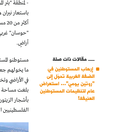
- لمنطقة "بئر 
باستعار نيران 
"حوسان" غربي 
أراضٍ.
مقالات ذات صلة
مستوطنو المست
إرهاب المستوطنين في
ما يخولهم جعل
الضفة الغربية تحوّل إلى
"روتين يومي"... استعراض
عام لتنظيمات المستوطنين
العنيفة!
بأشجار الزيتون
الفلسطينيين ال