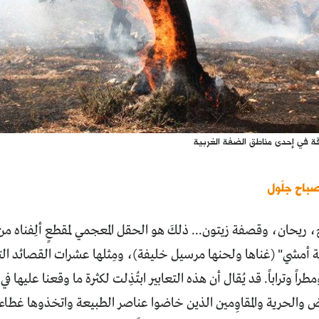
ة في إحدى مناطق الضفة الغربية
صباح جلّول
، ريحان، وقصفة زيتون... ذلكَ هو الحقل المعجمي لمقطعٍ ألِفناه 
 أمشي" (غناها ولحنها مرسيل خليفة)، ومِثلها عشرات القصائد الت
مطراً وتراباً. قد يُقال أن هذه التعابير ابتُذِلت لكثرة ما وقعنا عليها ف
والحرية والمقاوِمين الذين خاضوا عناصر الطبيعة واتخذوها غطاء،