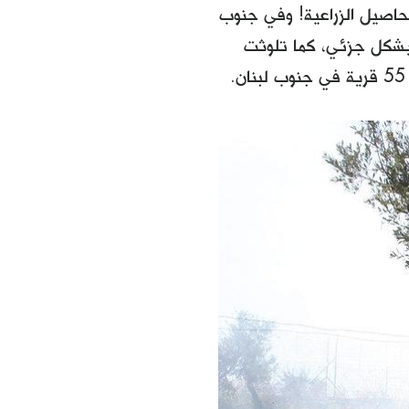
محاصيل الزراعية! وفي جنوب
ل 2400 دونم من الأراضي بشكل كامل، و6500 دونم بشكل جزئي، كما تلوثت