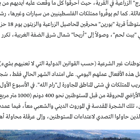
المرج" الزراعية في القرية، حيث أحرقوا كل ما وقعت عليه أيديهم م
هائلة. كما لم يوفِّروا ممتلكات الفلسطينيين من سيارات وغيرها، رشق
أكثر من 20 مس
"بيت لحم"، وصولاً إلى "أريحا" شمال شرق الضفة الغربية، تكرر ا
وطنات غير الشرعية (حسب القوانين الدولية التي لا تعنيهم بشيء)
 هذه الأفعال عملهم اليومي. على امتداد الشهر الحالي فقط، سُج
بلغت مساحة الأراضي الم
، تلك الشجرة المقدسة في الموروث الديني والشعبي معاً، فيما عمد
ذين حاولوا التصدي لاعتداءات المستوطنين، وإلى عرقلة محاولة أهال