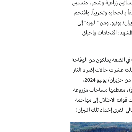
ن بساتين زراعية وشجر، متسببن
اً بالحجارة وتخريباً. واقتحم
توطناً قرية "بورين" محرقين المحاصيل الزراعية والزيتون يوم 18 حزيران/ يونيو. ومن "البيرة" إلى
لمشهد: اقتحامات وإحراق
 في الضفة يملكون من الوقاحة
لت عشرات حالات إضرام النار
في الأراضي وتخريب الممتلكات في شتى المناطق المجاورة ل"رام الله". في الأسبوع الأول من حزيران/ يونيو 2024،
حروقة من قبل المستوطنين نحو 400 دونم (1000 متر مربع)، معظمها مساحات مزروعة
ت قوات الاحتلال إلى مهاجمة
ي القرى إخماد تلك النيران!