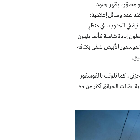
و مصوّر، يظهر جنود
ته عدة وسائل إعلامية:
نية في الجنوب، في منظرٍ
لون إبادة شاملة كأنما يلهون
فوسفور الأبيض الملقى بكثافة
يق.
امل، و6500 دونم احترقت بشكل جزئي، كما تلوثت بالفوسفور
محاصيل زراعية ومساحات أكبر بكثير، حسب أرقام غير نهائية لوزارة الزراعة اللبنانية. طالت الحرائق أكثر من 55