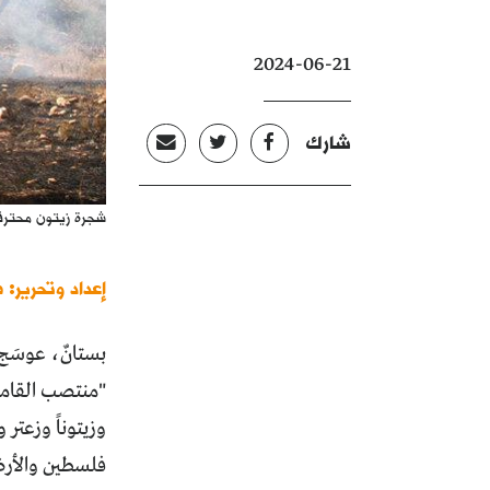
2024-06-21
شارك
شجرة زيتون محترق
إعداد وتحرير: 
بستانٌ، عوسَج
"منتصب القامة
وزيتوناً وزعتر و
فلسطين والأرض 