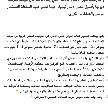
ديونها بأصول مصر الاستراتيجية، فيما تطلق عليه السلطة الاستثمار
المباشر والصفقات الكبرى.
______________________
وفق بيانات صندوق النقد الدولي، تأتي الأردن في الترتيب الثاني عربياً من حيث
الاستدانة، بديون تبلغ 1.54 مليار دولار، وتحتل المرتبة الـ14 عالمياً، ثم المغرب
بحوالي 1.34 مليار دولار، في الترتيب الـ17 عالمياً، وتونس بحوالي 1.14 مليار دولار
وتحتل المرتبة الـ20 عالمياً.
↑
جاء ذلك في دراسة له بعنوان: أثر الحروب البريطانية على الاقتصاد المصري في
النصف الأول من القرن العشرين (مع التركيز على مشكلة الأرصدة الإسترلينية).
نشرت في مجلة "مصر المعاصرة"، وهي مجلة علمية تصدرها الجمعية المصرية
للاقتصاد السياسي والإحصاء والتشريع.
↑
أنفقت ما بين العامين 1963 و2022، ما يتجاوز 363 مليار دولار من المساعدات
والمنح، متجاوزة ما أنفقته الجهات المانحة التقليدية الثنائية ومتعددة الأطراف، بما
فيها صندوق النقد الدولي الذي قدم 162 مليار دولار في صورة قروض.
↑
- وهو ايضاً نائب رئيس حزب التحالف الشعبي الاشتراكي.
↑