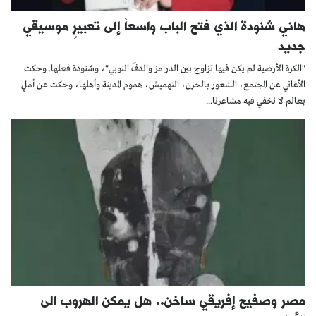
هاني شنودة الذي فتح الباب واسعاً إلى تعبيرٍ موسيقي
جديد
"الكرة الأرضية لم يكن فيها تزاوج بين الدرامز والدفّ النوبي"، وشنودة فعلها. وحكت
الأغاني عن المجتمع، الشعور بالحزن، التهميش، هموم المدينة وأهلها، وحكت عن أملٍ
بعالم لا نخفي فيه مشاعرنا...
مصر وصفيح إفريقي ساخن.. هل يمكن الهروب الى