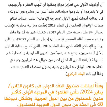
أن أولويته الأولى هي تعزيز دولةٍ يمكنها أن تنهب الفقراء وتُرهِبهم،
كي لا يتمردوا أو يقاوموا سياساته. وقد أعلن عن مشروعين لدولته،
كانا بمثابة أدوات قمع: الأول "محاربة الإرهاب" عقب إسقاط نظام
جماعة الإخوان المسلمين في العام 2013 (قُدِّرت ميزانية محاربة الإرهاب
بحوالي 84 مليار جنيه حتى العام 2017، بتكلفة شهرية قدرها مليار
جنيه، حسبما أفاد السيسي في نيسان/ إبريل من العام 2022)، والثاني
برنامج الإصلاح الاقتصادي منذ العام 2016، الذي أصبح بمثابة الطوق
المكبِّل للمصريين، ونتج عنه رصيدٌ من الديون الخارجية والداخلية غير
المسبوقة (ارتفع الدين الداخلي لمصر من حوالي 2.6 تريليون جنيه في
العام 2016، ليبلغ 4.7 تريليون جنيه بحلول منتصف العام 2020،
وفقاً لبيانات
البنك المركزي
).
وفقاً لبيانات صندوق النقد الدولي في كانون الثاني/
يناير 2024، تأتي القاهرة في المرتبة الأولى كأكبر
مدين للصندوق من بين الدول العربية، وتشكل ديونها
68 في المئة من ديون الدول العربية للصندوق.