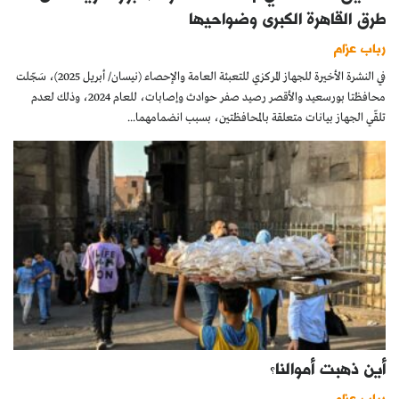
طرق القاهرة الكبرى وضواحيها
رباب عزام
في النشرة الأخيرة للجهاز المركزي للتعبئة العامة والإحصاء (نيسان/ أبريل 2025)، سَجّلت
محافظتا بورسعيد والأقصر رصيد صفر حوادث وإصابات، للعام 2024، وذلك لعدم
تلقّي الجهاز بيانات متعلقة بالمحافظتين، بسبب انضمامهما...
أين ذهبت أموالنا؟
رباب عزام