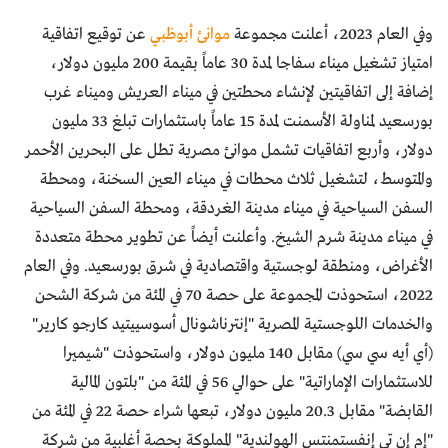
وفي العام 2023، أعلنت مجموعة
موانئ أبوظبي
عن توقيع اتفاقية
امتياز تشغيل ميناء سفاجا لمدة 30 عاماً بقيمة 200 مليون دولار،
إضافة إلى اتفاقيتين لإنشاء محطتين في ميناء العريش وميناء غرب
بورسعيد لمناولة الأسمنت لمدة 15 عاماً باستثمارات تبلغ 33 مليون
دولار، وأربع اتفاقيات تشمل موانئ مصرية تطل على البحرين الأحمر
والمتوسط، لتشغيل ثلاث محطات في ميناء العين السخنة، ومحطة
السفن السياحية في ميناء مدينة الغردقة، ومحطة السفن السياحية
في ميناء مدينة شرم الشيخ. وأعلنت أيضاً عن تطوير محطة متعددة
الأغراض، ومنطقة لوجستية واقتصادية في شرق بورسعيد. وفي العام
2022، استحوذت المجموعة على حصة 70 في المئة من شركة الشحن
والخدمات اللوجستية المصرية "إنترناشونال أسوسييتيد كارجو كارير"
(أي أيه سي سي) مقابل 140 مليون دولار، واستحوذت "شيميرا
للاستثمارات الإماراتية" على حوالي 56 في المئة من "بلتون المالية
القابضة" مقابل 20.3 مليون دولار، تبعها شراء حصة 22 في المئة من
"إم إن تي إنفستمنتس الهولندية" المملوكة بحصة أغلبية من شركة