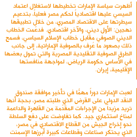
أظهرت سياسة الإمارات تخطيطها لاستغلال اعتماد
السيسي عليها اقتصادياً لحكم مصر فعلياً، بتدعيم
سيطرتها على الاقتصاد المصري، من خلال تطبيقها
نهجين: الأول ديني، والآخر اقتصادي. فدعّمت الخطاب
الديني الصوفي مقابل خطاب الإسلام السياسي، فسمح
ذلك بصعود ما عُرف بالصوفية الإماراتية، إلى جانب
الطرق الصوفية التقليدية المصرية والتي تمول بعضها
في الأساس حكومة الرياض، لمواجهة منافستها
الإقليمية، إيران.
لعبت الإمارات دوراً مهمّاً في تأخير موافقة صندوق
النقد الدولي على القرض الذي طلبته مصر، بحجة أنها
تريد مزيداً من الإجراءات المقدّمة من القاهرة والداعمة
لمناخ استثماري جيد. كما تفاوضت على دفع السلطة
نحو إخراج الجيش من القطاع الاقتصادي في مصر،
الذي يحتكر صناعات وقطاعات كبيرة أبرزها الإسمنت