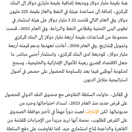
هِبة بقيمة مليار دولار ووديعة إضافية بقيمة ملياري دولار إلى البنك
المركزي، إضافة إلى مساعدة عينيّة في النفط والغاز بقيمة 225 مليون
دولار. وفي العام التالي قدّمت 3.21 مليار دولار على هيئة استثمار في
تطوير البنى التحتية وقطاعي النفط والزراعة. وفي العام 2015، قدمت
مجموعة من المساعدات بقيمة أربعة مليار دولار إلى البنك المركزي
وتمويل المشاريع. وفي العام 2016، أعادت تعهدها بدعم قيمته أربعة
مليار دولار، كوديعة لدى البنك المركزي، واستثمار أجنبي مباشر. ما
جعل الاقتصاد المصري رهينة للأموال الإماراتية والخليجية، وسمح
لحكومة أبوظبي فيما بعد بالمساومة للحصول على حصص في أصول
استراتيجية مقابل الديون.
في المقابل، حاولت السلطة التفاوض مع صندوق النقد الدولي للحصول
على قرض جديد منذ العام 2023، لسداد احتياجاتها وجزء من
مديونياتها. لكن
الإمارات
لعبت دوراً مهمّاً في تأخير موافقة الصندوق
على القرض المطلوب، بحجة أنها تريد مزيداً من الإجراءات المقدّمة من
القاهرة والداعمة لمناخ استثماري جيد. كما تفاوضت على دفع السلطة