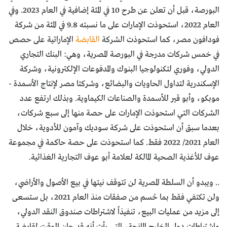
البورصة، قبل أن تعلن عن طرح 10 في المئة إضافية في العام 2023. وفي
العام 2022، استحوذت الإمارات على ما نسبته 9.8 في المئة من شركة
فودافون مصر، كما استحوذت الشركة
القابضة
الإماراتية على حصص
في خمس شركات مدرجة في البورصة المصرية، وهي: البنك التجاري
الدولي، وفوري لتكنولوجيا البنوك والمدفوعات الإلكترونية، وشركة
الإسكندرية لتداول الحاويات والبضائع، وشركتا مصر لإنتاج الأسمدة -
موبكو، وأبو قير للأسمدة والصناعات الكيماوية. وبذلك ارتفع عدد
الشركات التي استحوذت الإمارات على حصة منها إلى سبع شركات،
بعدما سبق أن استحوذت على شركة سوديك وآمون للأدوية، خلال
العام 2021/ 2022 فقط. كما استحوذت على حصة حاكمة في مجموعة
عوف للأغذية الصحية المالكة لعلامة أبو عوف التجارية الغذائية.
.. ويبدو أن السلطة المصرية لن تتوقف نيتها في بيع الأصول والأراضي،
ولن تكتفي فقط بما حُسم من صفقات منذ العام 2021، بل ستسعى
إلى مزيد من عمليات البيع، تنفيذاً لاشتراطات صندوق النقد الدولي،
واشتراطات دول الخليج المانحة، التي رأت أنه قد حان الوقت لمقايضة