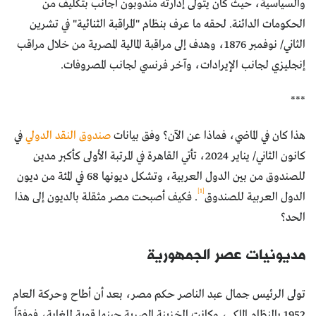
والسياسية، حيث كان يتولى إدارته مندوبون أجانب بتكليف من
الحكومات الدائنة. لحقه ما عرف بنظام "المراقبة الثنائية" في تشرين
الثاني/ نوفمبر 1876، وهدف إلى مراقبة المالية المصرية من خلال مراقب
إنجليزي لجانب الإيرادات، وآخر فرنسي لجانب المصروفات.
***
هذا كان في الماضي، فماذا عن الآن؟ وفق بيانات
صندوق النقد الدولي
في
كانون الثاني/ يناير 2024، تأتي القاهرة في المرتبة الأولى كأكبر مدين
للصندوق من بين الدول العربية، وتشكل ديونها 68 في المئة من ديون
[1]
الدول العربية للصندوق
. فكيف أصبحت مصر مثقلة بالديون إلى هذا
الحد؟
مديونيات عصر الجمهورية
تولى الرئيس جمال عبد الناصر حكم مصر، بعد أن أطاح وحركة العام
1952 بالنظام الملكي، وكانت الخزينة المصرية حينها قوية للغاية، فوفقاً