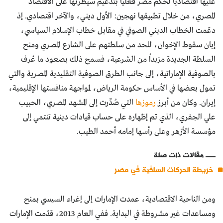
عليها اقتصادياً لحكم مصر فعلياً بتدعيم سيطرتها على الاقتصاد
المصري، من خلال تطبيقها نهجين: الأول ديني، والآخر اقتصادي. إذ
دعّمت الخطاب الديني الصوفي في مقابل خطاب الإسلام السياسي،
إبان سقوط الإخوان، للحد من سلطتهم على الشارع المصري ومنح
السلطة الجديدة مزيداً من الشرعية، فسمح ذلك بصعود ما عُرف
بالصوفية الإماراتية، إلى جانب الطرق الصوفية التقليدية المصرية والتي
تمول بعضها في الأساس حكومة الرياض، لمواجهة منافستها الإقليمية،
إيران. وكان من أبرز
رموزها
التي صُدِّرت إلى المشهد المصري، الحبيب
علي الجفري، الذي تم إظهاره على حساب قيادات دينية تنتمي إلى
مؤسسة الأزهر وعلى رأسها إمامه أحمد الطيب.
مقالات ذات صلة
خريطة الحركات السلفية في مصر
ومن الناحية الاقتصادية، عمدت الإمارات إلى إغراء السيسي بمنح
ومساعدات غير مشروطة في البداية. ففي العام 2013، قدّمت الإمارات