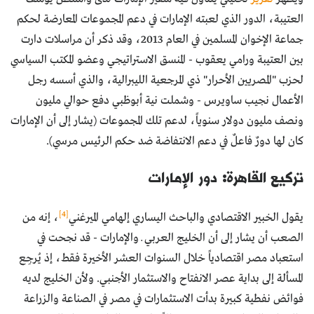
العتيبة، الدور الذي لعبته الإمارات في دعم المجموعات المعارضة لحكم
جماعة الإخوان المسلمين في العام 2013، وقد ذكر أن مراسلات دارت
بين العتيبة ورامي يعقوب - المنسق الاستراتيجي وعضو المكتب السياسي
لحزب "المصريين الأحرار" ذي المرجعية الليبرالية، والذي أسسه رجل
الأعمال نجيب ساويرس - وشملت نية أبوظبي دفع حوالي مليون
ونصف مليون دولار سنوياً، لدعم تلك المجموعات (يشار إلى أن الإمارات
كان لها دورٌ فاعلٌ في دعم الانتفاضة ضد حكم الرئيس مرسي).
تركيع القاهرة: دور الإمارات
[4]
يقول الخبير الاقتصادي والباحث اليساري إلهامي الميرغني
، إنه من
الصعب أن يشار إلى أن الخليج العربي ــ والإمارات - قد نجحت في
استعباد مصر اقتصادياً خلال السنوات العشر الأخيرة فقط، إذ يُرجِع
المسألة إلى بداية عصر الانفتاح والاستثمار الأجنبي. ولأن الخليج لديه
فوائض نفطية كبيرة بدأت الاستثمارات في مصر في الصناعة والزراعة