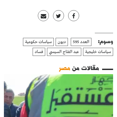
وسوم:
العدد 595
ديون
سياسات حكومية
سياسات خليجية
عبد الفتاح السيسي
فساد
مقالات من
مصر