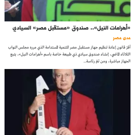
«أهرامات النيل».. صندوق «مستقبل مصر» السيادي
مدى مصر
أقرّ قانون إعادة تنظيم جهاز مستقبل مصر للتنمية المستدامة الذي مرره مجلس النواب
الثلاثاء الماضي، إنشاء صندوق سيادي ذي طبيعة خاصة باسم «أهرامات النيل»، يتبع
الجهاز مباشرة، ومن ثمّ رئاسة...