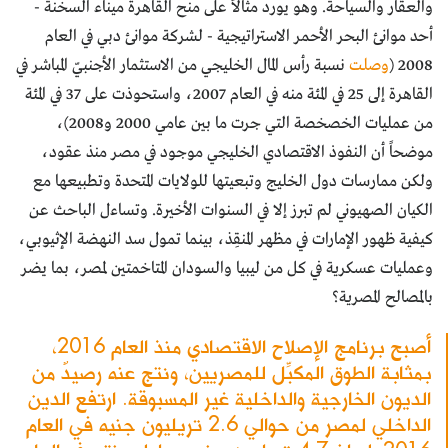
والعقار والسياحة. وهو يورد مثالاً على منح القاهرة ميناء السخنة -
أحد موانئ البحر الأحمر الاستراتيجية - لشركة موانئ دبي في العام
2008 (
وصلت
نسبة رأس المال الخليجي من الاستثمار الأجنبيّ المباشر في
القاهرة إلى 25 في المئة منه في العام 2007، واستحوذت على 37 في المئة
من عمليات الخصخصة التي جرت ما بين عامي 2000 و2008)،
موضحاً أن النفوذ الاقتصادي الخليجي موجود في مصر منذ عقود،
ولكن ممارسات دول الخليج وتبعيتها للولايات المتحدة وتطبيعها مع
الكيان الصهيوني لم تبرز إلا في السنوات الأخيرة. وتساءل الباحث عن
كيفية ظهور الإمارات في مظهر المنقِذ، بينما تمول سد النهضة الإثيوبي،
وعمليات عسكرية في كل من ليبيا والسودان المتاخمتين لمصر، بما يضر
بالمصالح المصرية؟
أصبح برنامج الإصلاح الاقتصادي منذ العام 2016،
بمثابة الطوق المكبِّل للمصريين، ونتج عنه رصيدٌ من
الديون الخارجية والداخلية غير المسبوقة. ارتفع الدين
الداخلي لمصر من حوالي 2.6 تريليون جنيه في العام