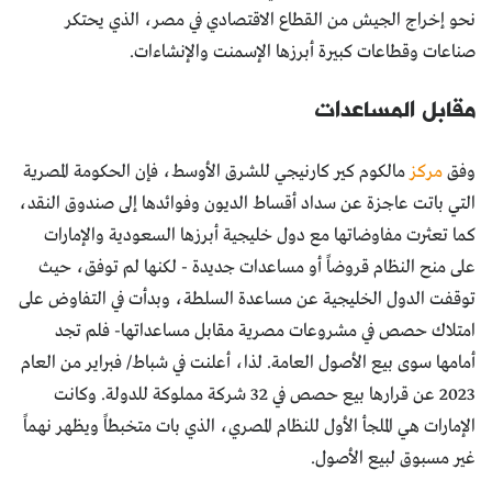
نحو إخراج الجيش من القطاع الاقتصادي في مصر، الذي يحتكر
صناعات وقطاعات كبيرة أبرزها الإسمنت والإنشاءات.
مقابل المساعدات
وفق
مركز
مالكوم كير كارنيجي للشرق الأوسط، فإن الحكومة المصرية
التي باتت عاجزة عن سداد أقساط الديون وفوائدها إلى صندوق النقد،
كما تعثرت مفاوضاتها مع دول خليجية أبرزها السعودية والإمارات
على منح النظام قروضاً أو مساعدات جديدة - لكنها لم توفق، حيث
توقفت الدول الخليجية عن مساعدة السلطة، وبدأت في التفاوض على
امتلاك حصص في مشروعات مصرية مقابل مساعداتها- فلم تجد
أمامها سوى بيع الأصول العامة. لذا، أعلنت في شباط/ فبراير من العام
2023 عن قرارها بيع حصص في 32 شركة مملوكة للدولة. وكانت
الإمارات هي الملجأ الأول للنظام المصري، الذي بات متخبطاً ويظهر نهماً
غير مسبوق لبيع الأصول.