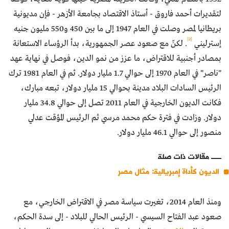
لتقديرات أحمد فاروق - أستاذ الاقتصاد بجامعة الأزهر - فإن مديونية
بريطانيا لمصر وصلت في العام 1947 إلى ما بين 450 و550 مليون جنيه
[2]
إسترليني
. لكنّ مع صعود عصر الجمهورية، بدأ الرؤساء الاستعانة
بمصادر أجنبية للاقتراض، ما عزز من نمو الدين، فوصل في نهاية عهد
"ناصر" في العام 1970 إلى حوالي 1.7 مليار دولار. ثم في العام 1981 ترك
الرئيس السادات البلاد مدينة بحوالي 15 مليار دولار، تبعه مبارك،
فكانت الديون الخارجية في العام 2011 تصل إلى حوالي 34.8 مليار
دولار. وزادت في فترة حكم محمد مرسي ثم الرئيس المؤقت عدلي
منصور إلى حوالي 46.1 مليار دولار.
مقالات ذات صلة
الديون كأداة إمبريالية: مثال مصر
ومنذ العام 2014، تغيرت سياسة مصر في الاقتراض الخارجي، مع
صعود عبد الفتاح السيسي - الرئيس الحالي للبلاد - إلى سدة الحكم،