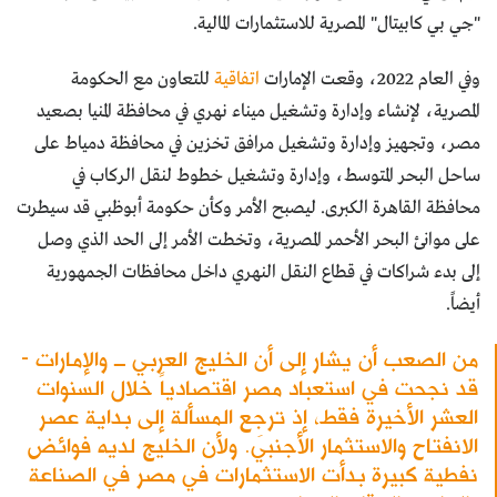
"جي بي كابيتال" المصرية للاستثمارات المالية.
وفي العام 2022، وقعت الإمارات
اتفاقية
للتعاون مع الحكومة
المصرية، لإنشاء وإدارة وتشغيل ميناء نهري في محافظة المنيا بصعيد
مصر، وتجهيز وإدارة وتشغيل مرافق تخزين في محافظة دمياط على
ساحل البحر المتوسط، وإدارة وتشغيل خطوط لنقل الركاب في
محافظة القاهرة الكبرى. ليصبح الأمر وكأن حكومة أبوظبي قد سيطرت
على موانئ البحر الأحمر المصرية، وتخطت الأمر إلى الحد الذي وصل
إلى بدء شراكات في قطاع النقل النهري داخل محافظات الجمهورية
أيضاً.
من الصعب أن يشار إلى أن الخليج العربي ــ والإمارات -
قد نجحت في استعباد مصر اقتصادياً خلال السنوات
العشر الأخيرة فقط، إذ ترجِع المسألة إلى بداية عصر
الانفتاح والاستثمار الأجنبي. ولأن الخليج لديه فوائض
نفطية كبيرة بدأت الاستثمارات في مصر في الصناعة