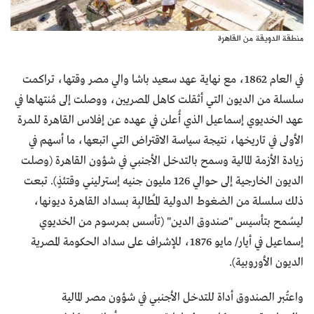
منطقة الدويقة من القاهرة
في العام 1862، مع نهاية عهد سعيد باشا والي مصر وقتها، تراكمت
سلسلة من الديون التي أثقلت كاهل المصريين، ووصلت إلى مُنتهاها في
عهد الخديوي إسماعيل الذي أُعلن في عهده عن إفلاس القاهرة للمرة
الأولى في تاريخها، نتيجة سياسة الاقتراض التي اتبعها، ما أسهم في
زيادة الأزمة المالية وسمح بالتدخل الأجنبي في شؤون القاهرة (وصلت
الديون الخارجية إلى حوالي 126 مليون جنيه إسترليني وقتئذٍ). تبعت
ذلك سلسلة من الضغوط الدولية المُطالبِة بسداد القاهرة ديونها،
ليسُمح بتأسيس "صندوق الدين" (تأسس بمرسوم من الخديوي
إسماعيل في أيار/ مايو 1876، للإشراف على سداد الحكومة المصرية
الديون الأوروبية).
واعتُبر الصندوق أداة للتدخل الأجنبي في شؤون مصر المالية