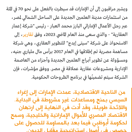
ويشير مراقبون إلى أن الإمارات قد سيطرت بالفعل على نحو 70 في المئة
من استثمارات مدينة العلمين الجديدة على الساحل الشمالي لمصر،
عبر رجل الأعمال الإماراتي البارز محمد العبار - رئيس "شركة إعمار
العقارية" - والذي سعى منذ العام الماضي 2023
،
وفق
تقارير
، إلى
الاستحواذ على شركة "سيتى إيدج" للتطوير العقاري، وهي شركة
مساهمة مصرية تم إطلاقها في العام 2017 برأس مال ملياري جنيه،
ومسؤولة عن تطوير أبراج العلمين الجديدة وأجزاء من العاصمة
الإدارية ومشروعات عقارية عملاقة في مصر. ووفق مؤشرات، فإن
الشركة سيتم تضمينُها في برنامج الطروحات الحكومية.
من الناحية الاقتصادية، عمدت الإمارات إلى إغراء
السيسي بمنح ومساعدات غير مشروطة في البداية.
واللائحة طويلة، وقد أدت في النهاية إلى ارتهان
الاقتصاد المصري للأموال الإماراتية والخليجية، وسمح
لحكومة أبوظبي فيما بعد بالمساومة للحصول على
حصص في أصول استراتيجية مقابل الديون.