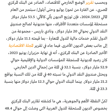
وبحسب
تقرير
الوضع الخارجي للاقتصاد، الصادر عن البنك المركزي
المصري، عن الفترة من تموز/ يوليو وحتى أيلول/ سبتمبر من العام
المالي 2023/ 2024، فإن توزيع الديون يأتي كالآتي: 53.5 مليار دولار
مستحقة لمؤسسات متعددة الأطراف، منها مديونية لصالح صندوق
النقد الدولي بحوالي 20 مليار دولار، ونادي باريس - مجموعة من
الدول تقدّم خدمات مالية للدول المتعثرة - بما قيمته 11.1 مليار دولار،
إلى جانب بعض الديون الأخرى. فيما جاء في تقرير
المجلة الاقتصادية
الأخير الصادرة عن البنك المركزي، أنه في نهاية حزيران/ يونيو 2023،
كان رصيد المديونية المستحِقة للمؤسسات الدولية والإقليمية حوالي
52.9 مليار دولار، بنسبة 32.1 في المئة من إجمالي الدين الخارجي.
ويحتل صندوق النقد الدولي ما نسبته 40 في المئة من تلك النسبة بواقع
21.2 مليار دولار. بينما للبنك الدولي حوالي 12.3 مليار دولار منها بنسبة
23.3 في المئة.
لكنّ النقطة الأهم والجوهرية، هي ما كشفته تقارير البنك المركزي
بخصوص الديون المستحقة للدول العربية التي وصلت إلى حوالي 48.4