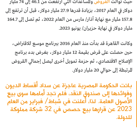
حيث توالت
القروض
والمساعدات التي ارتفعت من 46.1 إلى 74 مليار
دولار في العام 2017، بزيادة قدرها 27.9 مليار دولار، قبل أن ترتفع إلى
157.8 مليار مع نهاية آذار/ مارس من العام 2022، ثم تصل إلى 164.7
مليار دولار في نهاية حزيران/ يونيو 2023.
وكانت القاهرة قد بدأت منذ العام 2016 ببرنامج موسع للاقتراض،
حين حصلت على قرض بقيمة 12 مليار دولار، بغرض بدء برنامج
الإصلاح الاقتصادي، ثم حزمة تمويل أخرى ليصل إجمالي القروض
المرتبطة إلى حوالي 20 مليار دولار.
باتت الحكومة المصرية عاجزة عن سداد أقساط الديون
وفوائدها إلى صندوق النقد، فلم تجد أمامها سوى بيع
الأصول العامة. لذا، أعلنت في شباط/ فبراير من العام
2023 عن قرارها بيع حصص في 32 شركة مملوكة
للدولة.