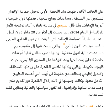
على الجانب الآخر، ظهرت منذ اللحظة الأولى لرحيل جماعة الإخوان
المسلمين عن السلطة، مساعدات ومنح سخية، قدمتها دول خليجية،
أبرزها الإمارات. وقد قال
السيسي
في مقابلة تلفازية أثناء ترشحه الأول
للرئاسة في العام 2014، إنها وصلت إلى أكثر من 20 مليار دولار قبيل
انتخابه. تطبيقاً لـ"سياسة الإنقاذ" التي عُرفت عن دول الخليج العربي
[3]
منذ سبعينيات القرن الماضي
، والتي سعت فيها إلى تقديم حزم
مساعدات مالية لدول متعثرة، ومنها مصر، مقابل تنفيذ أجندات
خاصة تتعلق بمصالحها ومد نفوذها على المستوى الإقليمي، حيث
ظهرت حكومة أبوظبي وكأنها تنافس القاهرة على ريادتها للمنطقة،
وكبديل إقليمي يتحالف مع حكومة تل أبيب التي أعلنت التطبيع
الكامل معها. وكانت وسيلتها في ذلك إذلال القاهرة عبر تقديم منح
ومساعدات سخية وإقراضها، ثم تغيير سياستها بالمطالبة بمقابل لتلك
المساعدات.
ويُظهر
تقرير
تحليلي يتناول فيه سفير الإمارات لدى واشنطن يوسف