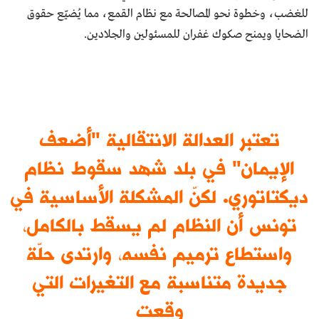
للغضب، وخطوة نحو المصالحة مع نظام القمع، مما يُضيّع حقوق
الضحايا ويمنح صكوك غفران للمسئولين والجلادين.
تعتبر العدالة الانتقالية "أضعف
الإيمان" في بلد شهد سقوط نظام
ديكتاتوري. لكنّ المشكلة الأساسية في
تونس أن النظام لم يسقط بالكامل،
واستطاع ترميم نفسه، وارتدى حلّة
جديدة متناسبة مع التغيرات التي
وقعت