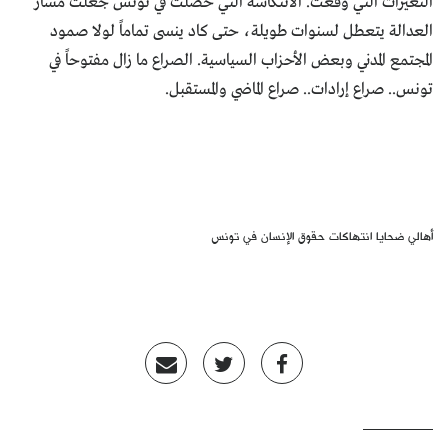
التغيرات التي وقعت. الانتكاسة التي حصلت في تونس جعلت مسار
العدالة يتعطل لسنوات طويلة، حتى كاد ينسى تماماً لولا صمود
المجتمع المدني وبعض الأحزاب السياسية. الصراع ما زال مفتوحاً في
تونس.. صراع إرادات.. صراع الماضي والمستقبل.
أهالي ضحايا انتهاكات حقوق الإنسان في تونس