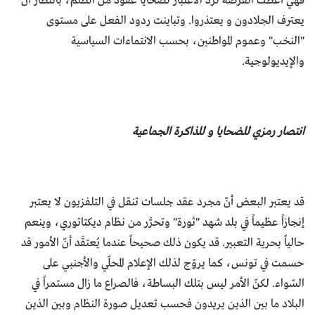
فهي أعطت الفرصة لردّ الاعتبار لضحايا عقود من الظلم، بانتظار أن
يعترف الجلادون و يعتذروا. وتباينت ردود الفعل على مستوى
"النخب" وعموم المواطنين، بحسب الانتماءات السياسية
والإيديولوجية.
انتصار رمزي للضحايا و للذاكرة الجماعية
قد يعتبر البعض أنّ مجرد عقد جلسات تنقل في التلفزيون لا يعتبر
إنجازاً عظيماً في بلد شهد "ثورة" وتحرَّر من نظام ديكتاتوري، وينعم
حالياً بحرية التعبير. قد يكون ذلك صحيحاً عندما يُعتقَد أنّ الأمور قد
حسمت في تونس، كما يروّج لذلك الإعلام المحلّي والأجنبي على
السّواء. لكنّ الأمر ليس بتلك البساطة، فالصراع ما زال مستمراً في
البلاد ما بين الذين يريدون فحسب تعديل صورة النظام وبين الذين