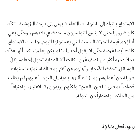
الاستماع بانتباه إلى الشهادات المتعاقبة يرقى إلى درجة المازوشية، لكنّه
كان ضرورياً حتى لا ينسى التونسيون ما حدث في بلادهم، وحتّى يعي
أبناؤهم قيمة الحريّة النسبية التي يعيشونها اليوم. جلسات الاستماع
كانت أيضا فرصة حتّى لا يقول أحد إنّه "لم يكن يعلم"، كما أنّها فقأت
دملاً عمره أكثر من نصف قرن، كانت آلة الدعاية تحول إخفاءه بكلّ
الوسائل. تحدّث الضّحايا وأهلهم عن آلام ومعاناة استمرّت لسنوات
طويلة من أعمارهم وما زالت آثارها بادية إلى اليوم. أغلبهم لم يطلب
قصاصاً بمعنى "العين بالعين" ولكنّهم يريدون ردّ الاعتبار، واعترافاً
من الجلاد، واعتذاراً من الدولة.
ردود فعل متباينة