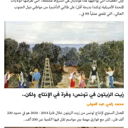
أولى العقبات التي يواجهها هذا المونديال هي الشروط المجْحِفة، التي تفرضها الولايات
المتحدة الأمريكية (وكندا بدرجة أقل) على طالبي التأشيرة من مواطني دول الجنوب
العالمي، التي تقصي عملياً 99 في...
زيت الزيتون في تونس: وفرة في الإنتاج، ولكن..
محمد رامي عبد المولى
المعدل السنوي لإنتاج تونس من زيت الزيتون خلال فترة 2014 - 2024 هو في حدود 220
ألف طن، لكن مع فوارق مهمة بين مواسم تقل فيها الكمية عن 200 ألف...