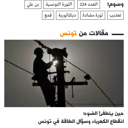
وسوم:
العدد 224
الثورة التونسية
بن علي
تعذيب
ثورة مضادة
ديكتاتورية
قمع
مقالات من
تونس
حين ينطفئ الضوء:
انقطاع الكهرباء وسؤال الطاقة في تونس