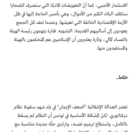
الاستثمار الأجنبي، كما أنّ التعويضات الماديّة التي ستصرف للضحايا
ستكلف البلاد الكثير من الأموال، وهي بأمس الحاجة إليها في ظل
الأزمة الإقتصادية الخانقة التي تعيشها. وعندما تنفد كل الحجج
يعودون إلى أساليبهم القديمة: التشويه. فتارة يتهمون رئيسة الهيئة
بالفساد المالي، وتارة يعتبرون أن الإسلاميين هم المتحكمون بالهيئة
والمستفيدون منها.
ختاما..
تعتبر العدالة الإنتقالية "أضعف الإيمان" في بلد شهد سقوط نظام
ديكتاتوري. لكنّ المشكلة الأساسية في تونس أن النظام لم يسقط
بالكامل، واستطاع ترميم نفسه، وارتدى حلّة جديدة متناسبة مع