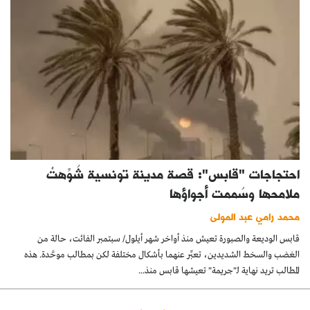
احتجاجات "قابس": قصة مدينة تونسية شُوِّهتْ
ملامحها وسُممت أجواؤها
محمد رامي عبد المولى
قابس الوديعة والصبورة تعيش منذ أواخر شهر أيلول/ سبتمبر الفائت، حالة من
الغضب والسخط الشديدين، تعبِّر عنهما بأشكال مختلفة لكن بمطالب موحَّدة. هذه
المطالب تريد نهاية لـ"جريمة" تعيشها قابس منذ...