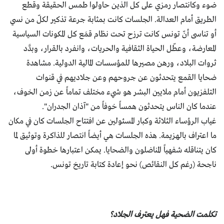
ضوء وكانتصار رمزي على كل الذين حاولوا طمس الحقيقة وقطع
الطريق أمام العدالة. الجلسات كانت بمثابة جرعة تذكير لكلّ من نسي
أو تناسى أنّ تونس كانت ترزح تحت نظام قمَع كل المكونات السياسية
المعارضة، وعطّل الحياة الثقافية والحريات، وانفرد بالقرار، وبدَّد
ثروات البلاد، ورهن مصيرها للمؤسسات المالية الدولية. مشاهدة
ضحايا القمع يتحدثون عن جروحهم وعن جلاديهم في قنوات
التلفزيون أمام ملايين البشر هو شيء مختلف تماماً عن زمن الخوف،
عندما كان الناس يتحدثون همساً خوفاً من "آذان الجدران".
غياب الرؤساء الثلاثة وكبار المسئولين عن افتتاح الجلسات كان في مكان
ما اعتراف بالهزيمة. هذه الجلسات هي أيضاً انتصار للذاكرة وتوثيق لما
كان يتناقله شفهياً المناضلون والضحايا. يمكن اعتبارها خطوة أولى
ناجحة (رغم كل النقائص) نحو إعادة كتابة تاريخ تونس.
تكلمت الضحية فهل يعترف الجلاد؟