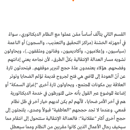
القسم الثاني يتألّف أساساً ممّن عملوا مع النظام الديكتاتوري، سواءً
في أجهزته الخشنة (مراكز التحقيق والتعذيب، والسجون) أو الناعمة
(سياسيون، وإعلاميون، وأكاديميون، وفنانون ومثقفون..)، ويحاولون
تشويه مسار العدالة الإنتقالية بكلّ الطرق، لأن نجاحه يعني إدانتهم
وفضحهم. هؤلاء يعتمدون عدّة حجج لتبرير موقفهم.. فيتحدثون تارة
عن أنّ العودة إلى الماضي هي فتح لجروح قديمة تؤلم الضحايا وتوتر
العلاقة بين مكونات المجتمع، ويحاولون تارة أخرى "إغراق السمكة" أو
إضاعة الموضوع عبر القول بأنه حتى المتورطون في خدمة الديكتاتورية
هم في آخر الأمر ضحايا، لأنّهم لم يكن لديهم خيار آخر في ظل نظام
قمعي. وعندما لا تجد حججهم "العاطفية" قبولاً وصدى، يلتجئون إلى
حجج أخرى أكثر "عقلانية": فالعدالة الإنتقالية ستتحول إلى انتقام مما
سيخيف رجال الأعمال الذين كانوا مقربين من النظام ومما سيعطل