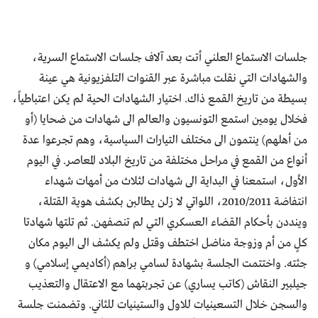
جلسات الاستماع العلني أتت بعد آلاف جلسات الاستماع السرية،
والشهادات التي نقلت مباشرة عبر القنوات التلفزيونية هي عينة
بسيطة من تاريخ القمع ذاك. اختيار الشهادات الحية لم يكن اعتباطياً،
فخلال يومين استمع التونسيون والعالم الى شهادات من ضحايا (أو
من أهلهم) ينتمون الى مختلف التيارات السياسية، وهم تجرعوا عدة
أنواع من القمع في مراحل مختلفة من تاريخ البلاد المعاصر. في اليوم
الأول، استمعنا في البداية الى شهادات لثلاث من أمهات شهداء
انتفاضة 2010/2011، اللواتي لا زلن يطالبن بكشف هوية القتلة،
وينددن بأحكام القضاء العسكري التي لم تنصفهن. ثم تلتها شهادتا
كلٍ من أم وزوجة مناضل اختطف وقتل ولم يكشف الى اليوم مكان
جثته. واختتمت الجلسة بشهادة لسامي براهم (أكاديمي إسلامي) و
جيلبير النقاش (كاتب يساري) عن تجربتهما مع الاعتقال والتعذيب
والسجن خلال التسعينيات للاول والستينيات للثاني. وتضمنت جلسة