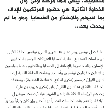
انتقامية.. يبقى أنها مرحلة أولى، وأن
الخطوة الثانية هي حضور المرتكبين للإدلاء
بما لديهم وللاعتذار من الضحايا، وهو ما لم
يحدث بعد...
انطلقت في تونس يومي 17 و 18 تشرين الثاني/ نوفمبر الحلقة الأولى
من جلسات الاستماع العلنية لضحايا الانتهاكات الجسيمة لحقوق
الإنسان، وقد حضرها بالإضافة إلى الضحايا وعائلاتهم، عدة سياسيين
وناشطين حقوقيين تونسيين وأجانب. وعقدت الحلقة الثانية في 17
كانون الأول/ ديسمبر (ذكرى اندلاع الانتفاضة الشعبية)، وستعقد
الحلقة الثالثة في 14 كانون الثاني / يناير (ذكرى هروب بن علي).
وحدهم الرؤساء الثلاثة غابوا عن المشهد. غياب/ صمت موغل في
البلاغة. وتعتبر هذه الجلسات انتصاراً مهماً حتى وإن كان جزئياً ورمزياً.