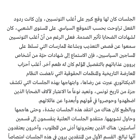
الجلسات كان لها وقع كبير على أغلب التونسيين، وإن كانت ردود
الفعل تراوحت بحسب التموقع السياسي. على المستوى الشعبي، كان
لشهادات الضحايا تأثير الصدمة. فعلى الرغم من أنّ أغلب التونسيين
سمعوا عن قصص التعذيب وبشاعة الممارسات التي تسلط على
المساجين السياسيين، فإن الاستماع إلى شهادات حيّة من أشخاص
يروون عذاباتهم بالتفصيل المؤلم كان له طعم آخر. أغلب أحزاب
المعارضة التاريخية والمنظمات الحقوقية التي ناهضت النظام
الديكتاتوري عبرت عن رضاها، وابتهاجها بهذه الجلسات التي تكشف
جزءً من تاريخ تونس، وتعيد نوعاً ما الاعتبار لآلاف الضحايا الذين
اضطهدوا وحوصروا في قُوتهم وأُبعدوا عن عائلاتهم.
وبالطبع كان هناك من انتقد هذه الجلسات بشدة، وحتى هاجمها
وحاول تشويهها. منتقدو الجلسات العلنية ينقسمون إلى قسمين
أساسيّين: هناك الذين يعتبرونها أدنى من المطلوب، وآخرون يعتقدون
أنّها تبالغ. القسم الأول من المنتقدين يرون في هذه الجلسات امتصاصاً