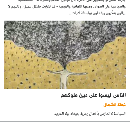
والسياسية على السواء، ومعها الثقافية والقيمية – قد تغيّرت بشكل عميق، ولكنهم لا
يزالون يفكِّرون ويفعلون بواسطة أدوات...
الناس ليسوا على دين ملوكهم
نهلة الشهال
السياسة لا تمارَس بأفعال رمزية جوفاء. ولا الحرب.