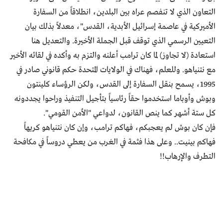
التعاون الذي لا تنفصم عراه بين البلدين، انطلاقاً من السفارة
الأميركية في عاصمة إسرائيل الأبدية، القدس"، معدلاً بذلك بيان
التعيين الرسمي الذي توقف قبل الجملة الأخيرة. والتعديل هنا
استعادة (لا تجاوز) لما كان ترامب أعلنه والتزم به وأكده في لقائه الأخير
مع نتنياهو. وللعلم، فهناك في الولايات المتحدة حكم قانوني صادر في
1995، يسمح بنقل السفارة إلى القدس، ولكن الرؤساء كلينتون
وبوش وأوباما استخدموا حقاً رئاسياً بتأجيل التنفيذ وراحوا يجددونه
كل ستة أشهر كما ينص القانون، لدواعي "الأمن القومي".
فإن كان بوش لم يعجبكم، فهاكم ترامب، وإن كان نتنياهو كريهاً
فهاكم بينيت.. وعلى هذا فثمة في الغرب من يعطي دروساً في مكافحة
التطرف والإرهاب!!