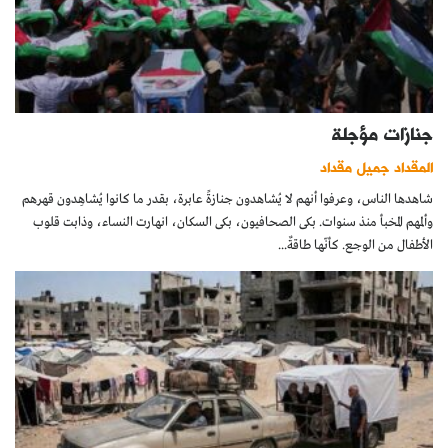
جنازات مؤجلة
المقداد جميل مقداد
شاهدها الناس، وعرفوا أنهم لا يُشاهدون جنازةً عابرة، بقدر ما كانوا يُشاهِدون قهرهم
وألمهم المخبأ منذ سنوات. بكى الصحافيون، بكى السكان، انهارت النساء، وذابت قلوب
الأطفال من الوجع. كأنّها طاقةٌ...