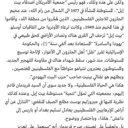
ولكن على هذه وتلك، فهو رئيس "جمعية الأمريكان أصدقاء بيت
إيل".. المستوطنة المنشأة في 1977 الى الشمال من رام الله، عند مخيم
الجلزون للاجئين الفلسطينيين.. الذين هُجِّروا من منطقة اللد، وأقاموا
في هذا المخيم منذ 1949، وكانت ترعاه الأونروا حتى اتفاقيات أوسلو.
"بيت إيل" تزحف الى القرى هناك وتصادر الأراضي كحق طبيعي في
"يهودا والسامرة" "المستعادة بعد ألفي سنة" (!)، والحكومة
الإسرائيلية تقرر "نقل" أهل الجلزون الى الأغوار، لإتاحة توسيع
المستوطنات. منذ شهر، سقط شهداء هناك في مقاومة للتهجير الجديد.
والمستوطنون يعتبرون نتنياهو متواطئاً مع الفلسطينيين المغتصبِين،
وبطلهم هو نفتالي بينيت صاحب "حزب البيت اليهودي".
هكذا هي الحياة الفلسطينية، ولا جديد سوى أن السيد فريدمان قادم
إليهم، بجمعيته التي تموّل "تنمية" مستوطنة بيت إيل. وعنده كذلك
نظرية كتبها في جيروزليم بوست مطلع الصيف المنقضي: "التنازل عن أي
أراض للإرهابيين الفلسطينيين يعادل تسليم بغداد أو باريس إلى
داعش". هكذا، وباختصار ووضوح.
بل وتعقيباً على تعيينه، صرح فريدمان أنه "سيعمل على تعزيز