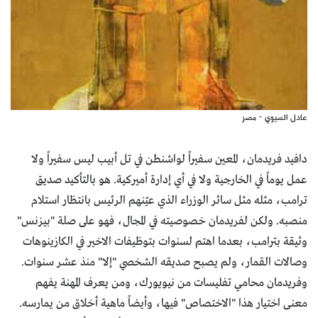
عادل السيوي - مصر
دافيد فريدمان، المعين سفيراً لواشنطن في تل أبيب ليس سفيراً ولا
عمل يوماً في الخارجية ولا في أي إدارة أميركية. هو بالتأكيد صديق
ترامب، مثله مثل سائر الوزراء الذي عيّنهم الرئيس بانتظار استلام
منصبه. ولكن لفريدمان خصوصيته في المجال، فهو على صلة "بيزنس"
وثيقة بترامب، بعدما اهتم لسنوات بتوظيفات الاخير في الكازينوهات
وصالات القمار، ولم يصبح صديقه الشخصي "إلا" منذ عشر سنوات.
وفريدمان محامي تفليسات من نيويورك، ومن يعرف المهنة يفهم
معنى اختيار هذا "الاختصاص" فيها، وأيضاً ماهية أخلاق من يمارسه.