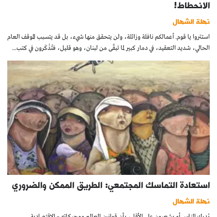
الانحطاط!
نهلة الشهال
استتروا يا قوم. أعمالكم نافلة وزائلة، ولن يتحقق منها شيء، بل قد يتسبب الموقف العام
الحالي، شديد التعقيد، في دمار كبير لما تبقّى من لبنان، وهو قليل، فتُذْكَرون في كتب...
استعادة التماسك المجتمعي: الطريق الممكن والضروري
نهلة الشهال
يُدرك الناس أو يشعرون على الأقل، بأن قوانين العالم ومحركاته – الاقتصادية