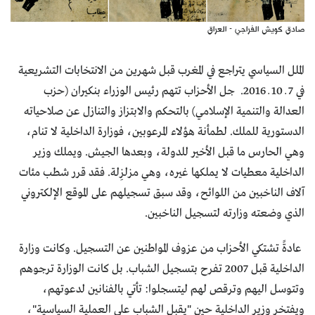
صادق كويش الفراجي - العراق
الملل السياسي يتراجع في المغرب قبل شهرين من الانتخابات التشريعية
في 7 ــ 10 ــ 2016. جل الأحزاب تتهم رئيس الوزراء بنكيران (حزب
العدالة والتنمية الإسلامي) بالتحكم والابتزاز والتنازل عن صلاحياته
الدستورية للملك. لطمأنة هؤلاء المرعوبين، فوزارة الداخلية لا تنام،
وهي الحارس ما قبل الأخير للدولة، وبعدها الجيش. ويملك وزير
الداخلية معطيات لا يملكها غيره، وهي مزلزِلة. فقد قرر شطب مئات
آلاف الناخبين من اللوائح، وقد سبق تسجيلهم على الموقع الإلكتروني
الذي وضعته وزارته لتسجيل الناخبين.
عادةً تشتكي الأحزاب من عزوف المواطنين عن التسجيل. وكانت وزارة
الداخلية قبل 2007 تفرح بتسجيل الشباب. بل كانت الوزارة ترجوهم
وتتوسل اليهم وترقص لهم ليتسجلوا: تأتي بالفنانين لدعوتهم،
ويفتخر وزير الداخلية حين "يقبل الشباب على العملية السياسية"،