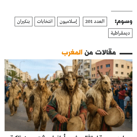
وسوم:
العدد 201
إسلاميون
انتخابات
بنكيران
ديمقراطية
مقالات من
المغرب