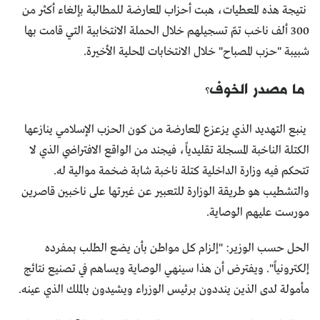
نتيجة هذه المعطيات، هبت أحزاب المعارضة للمطالبة بإلغاء أكثر من
300 ألف ناخب تمّ تسجيلهم خلال الحملة الانتخابية التي قامت بها
شبيبة "حزب المصباح" خلال الانتخابات المحلية الأخيرة.
ما مصدر الخوف؟
ينبع التهديد الذي يزعزع المعارضة من كون الحزب الإسلامي ينازعها
الكتلة الناخبة المسجلة تقليدياً، فيجند من الواقع الافتراضي الذي لا
تتحكم فيه وزارة الداخلية كتلة ناخبة شابة ضخمة موالية له.
والتشطيب هو طريقة الوزارة للتعبير عن غيرتها على ناخبين قاصرين
مورست عليهم الوصاية.
الحل حسب الوزير: "إلزام كل مواطن بأن يضع الطلب بمفرده
إلكترونياً". ويفترض أن هذا سينهي الوصاية ويساهم في تصنيع نتائج
مأمولة لدى الذين ينددون برئيس الوزراء ويشيدون بالملك الذي عينه.