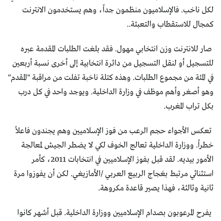
لكل ناخب. فالإسلاميون منظمون جداً، وهم يستخدمون الانترنت
كمجال للاستقطاب والتعبئة..
صار للانترنت وزن انتخابي مهول. فقد بلغت الطلبات المقدمة عبره
للتسجيل أو لنقل التسجيل من دائرة انتخابية إلى أخرى نسبة أربعين
في المئة من مجموع الطلبات. وهذه كتلة ناخبة تفلت من مراقبة "المقدم"
وهو أصغر وأهم موظف في وزارة الداخلية. ويوجد واحد في كل درب
بكل تراب المغرب.
تعكس الأجواء حجم الرعب من فوز الإسلاميين وهم يجندون فاعلاً
خطراً. ووزارة الداخلية تعالج الخوف لكي لا يضطر الجيش لمعالجة
الأمور بيديه. لقد قبل بفوز الإسلاميين في انتخابات 2011، كأمر
استثنائي مرتبط بعَجاج الربيع العربي /الأمازيغي. لكن أن يفوزوا مرة
ثانية وثالثة، فهذا يصير قاعدة مكروهة.
يفرح المرعوبون بصدام الإسلاميين ووزارة الداخلية. قبل أشهر كانوا