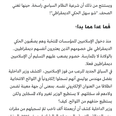
ويستنتج من ذلك أن شرعية النظام السياسي راسخة. حينها تغني
الصحف. "شو سهل الحكي الديمقراطي"!
فما عدا مما بدا؟
منذ دخول الإسلاميين للمؤسسات المنتخَبة وهم يصعِّبون الحكي
الديمقراطي على خصومهم الذين يعتبرون أنفسهم ديمقراطيين..
بالولادة لا بالممارسة. خصوم يصعب عليهم التسليم أن الإسلاميين
ديمقراطيين فعلا.
في السياق الجديد للرعب من فوز الإسلاميين، اكتشف وزير الداخلية
بفضل مهندس بوليسي أنهم تسجلوا إلكترونياً في اللوائح الانتخابية
انطلاقا من العنوان الإلكتروني نفسه. بمعنى أن جهة معينة تضمن
ولاءهم قد سجّلتهم. لا يستطيع الوزير تغيير ولاء المسجّلين ولكن
يستطيع حذفهم من اللوائح. كيف؟
وزير الداخلية كشف أن أربعمئة ألف ناخب تمّ تسجيلهم من مقرات