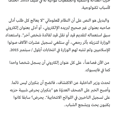
حزب العدالة والتنمية والجمعيات الموالية له في صيف 2015. الحذف
لأسباب تكنولوجية.
والبديل هو النص على أن النظام المعلوماتي "لا يعالج كل طلب أدلى
صاحبه بعنوان غير صحيح لبريده الإلكتروني، أو أدلى بعنوان إلكتروني
سبق استعماله لتقديم قيد أو نقل قيد لفائدة شخص آخر". واستعداد
الوزارة لتنزيله بأثر رجعي، أي ستلغي تسجيل عشرات الآلاف صوتوا
للإسلاميين ولم تنتبه لهم الوزارة في انتخابات أيلول / سبتمبر 2015.
من الآن فصاعداً، على كل عنوان إلكتروني أن يسجل شخصا واحدا
كما في فايسبوك.
تحدث وزير الداخلية عن الاكتشاف، فاتضح أن بنكيران ليس نائما.
وأصبح الخبر على الصحف العدوّة هو "بنكيران يحرض شبيبة حزبه
على تسجيل الناخبين في اللوائح الانتخابية". يحرض؟ سابقا كانوا
يكتبون يحث ويشجع الشباب..