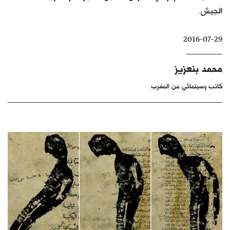
الجيش.
كتّابنا
الأرشيف
2016-07-29
محمد بنعزيز
كاتب وسينمائي من المغرب