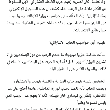
وكالعادة، كان تصريح زعيم حزب الاتحاد الاشتراكي الآيل للسقوط
هو الأكثر دلالة على الرعب. فقد كشف أن هذه التسجيل الإلكتروني
بمثابة "إنزال". وأضاف أنه حتى حواسيب وزارة الأوقاف وحواسيب
دور القرآن سجلت ناخبين، وهذه عمليات "تجعل الشكوك مشروعة
حول نتائج الانتخابات".
طيب، أين حواسيب الحزب الاشتراكي؟
سألت مناضلا حزبيا مبتهجا: ما حجم الرعب من فوز الإسلاميين في 7
تشرين الاول/ أكتوبر المقبل؟ أجاب: الخوف على البلد كبير، لا شك في
ذلك، والخوف الأكبر على استقرار البلد.
الشخص نفسه يتهم حزب العدالة والتنمية بتهديد والاستقرار،
ويصف الحزب بأنه تلميذ نجيب لوزارة الداخلية. عندما أحتج على هذا
التناقض، يُنظَر إليّ كيساري خان قبيلته، لأنه لا يفهم هذا الرعب الذي
يلبس مُسوحا وطنياً.
ما هي الوضعية القانونية لأولئك الناخبين؟ هل هم أحياء ويحق لهم