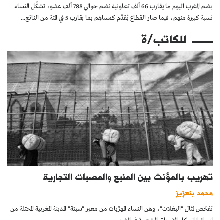
يضم المغرب اليوم ما يقارب 66 ألف تعاونية تضم حوالي 788 ألف عضو، تشكِّل النساء
نسبة كبيرة منهم، فيما صار القطاع يُقدَّم كمساهِم بما يقارب 5 في المئة من الناتج...
للكاتب/ة
تهريب بالمؤنث بين المنبع والمصبات التجارية
محمد بنعزيز
تفحّص لمثال "البغلات"، وهن النساء المهرِّبات من معبر "سبتة" المدينة المغربية المحتلة من