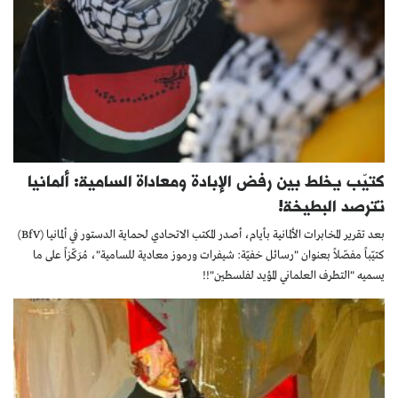
كتيّب يخلط بين رفض الإبادة ومعاداة السامية: ألمانيا
تترصد البطيخة!
بعد تقرير المخابرات الألمانية بأيام، أصدر المكتب الاتحادي لحماية الدستور في ألمانيا (BfV)
كتيّباً مفصّلاً بعنوان "رسائل خفيّة: شيفرات ورموز معادية للسامية"، مُرَكّزاً على ما
يسميه "التطرف العلماني المؤيد لفلسطين"!!