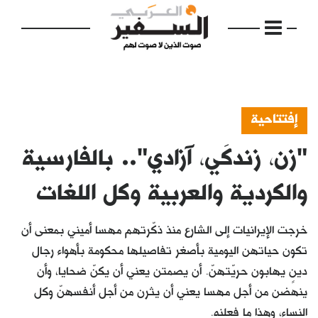
إفتتاحية
"زن، زندكَی، آزادی".. بالفارسية
الرئيسية
مواضيع
والكردية والعربية وكل اللغات
إفتتاحية
خرجت الإيرانيات إلى الشارع منذ ذكّرتهم مهسا أميني بمعنى أن
فكرة
تكون حياتهن اليومية بأصغر تفاصيلها محكومة بأهواء رجال
دينٍ يهابون حريّتهنّ. أن يصمتن يعني أن يكنّ ضحايا، وأن
دفاتر
ينهضن من أجل مهسا يعني أن يثرن من أجل أنفسهنّ وكل
بالصورة
النساء، وهذا ما فعلنه.