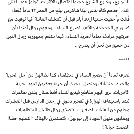
الشوارع، وخارج الشارع حجبوا الاتصال بالانترنت. تجاوز عدد القتلى
المئة، أحدهم فتاة تدعي نيكا شاكرمي تبلغ من العمر 17 عاماً فقط،
قُتلت وأُخفيت جثتها ل10 أيام قبل أن تكتشف العائلة أنها توفيت مع
كسور في الجمجمة والأنف. تصرخ النساء - ومعهم رجال آمنوا بأن
حريتهم مرادفة تماماً لحرية النساء، فيما تنتقم جمهورية رجال الدين
من جميع من تجرأ أن يصرخ...
*****
نعرف تماماً أنّ مصير النساء في منطقتنا، كما نضالهنّ من أجل الحرية
والحياة، متشابك ومتصل، بحيث أن حرية بعضهنّ تمهد لحرية
الأخريات. نرى اليوم مقاطع فيديو لنساء أفغانستان يقدن تظاهرات
تندد باستهداف الهزارة في تفجير دموي في إحدى المدارس قتل العشرات
وجلهم من الفتيات الصغيرات. يتصدّى رجال طالبان للمتظاهرات
ويطلبون منهنّ العودة إلى بيوتهنّ، فتستمرنّ بالهتاف "التعليم حقنا!
الصمت خيانة!"