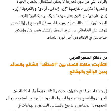
بالمرأة، التي من دون تحررها لا يمكن استكمال الشعار: الحياة
والحرية! فكرّرن بالفارسية "زن، زندگی، آزادی" وبالكردية " ژِن،
ژیان، ئازادی"، ونادَين بغير خوف " مرگ بر ديكتاتور" (الموت
للديكتاتور)... أمّا طالبات المدارس، فقد سبقنَ الجميع في إزالة صور
المرشد علي الخامنائي من غرف الصفّ وكشف شعورهنّ وإطلاق
حناجرهنّ في الغناء من أجل ثورة النساء.
____________
من دفاتر السفير العربي
التفاوت: مكانة النساء بين "الاعتقاد" الشائع والسائد
وبين الواقع والوقائع
____________
في جامعة شريف في طهران، حوصر الطلاب يوماً وليلة كاملة من
الحرس والباسيج وتعرضوا لصنوف الضرب والترهيب. استخدم رجال
الجمهورية الرصاص والدروع والمسدس الصاعق والهراوات في