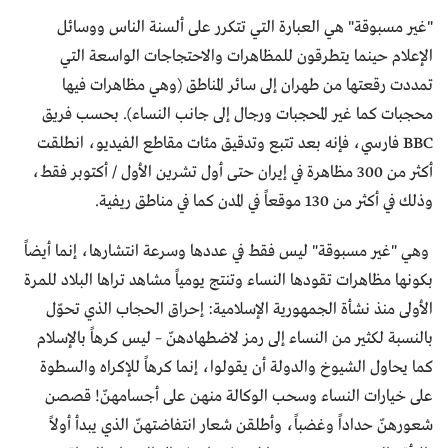
"غير مسبوقة" هي العبارة التي تتكرر على ألسنة الناس ووسائل
الإعلام حينما يتطرقون للمظاهرات والاحتجاجات الواسعة التي
تمددت رقعتها من طهران إلى سائر المناطق (وهي مظاهرات فيها
محجبات كما غير المحجبات ورجال إلى جانب النساء). بحسب فريق
BBC فارسي، فإنه بعد تتبع وتدقيق مئات مقاطع الفيديو، انطلقت
أكثر من 300 مظاهرة في إيران حتى أول تشرين الأول / أكتوبر فقط،
وذلك في أكثر من 130 موقعاً في المدن كما في مناطق ريفية.
وهي "غير مسبوقة" ليس فقط في عددها وسرعة انتشارها، إنما أيضاً
بكونها مظاهرات تقودها النساء وتنتج يومياً مشاهد تراها البلاد للمرة
الأولى منذ نشأة الجمهورية الإسلامية: إحراق الحجاب الذي تحوّل
بالنسبة لكثير من النساء إلى رمز لاضطهادهنّ – ليس كرهاً بالإسلام
كما يحاول الشيوخ والدولة أن يقولوا، إنما كرهاً للإكراه والسطوة
على خيارات النساء وسحب الوكالة منهن على أجسامهنّ! قصصن
شعورهنّ حداداً وغضباً، وأطلقن شعار انتفاضتهنّ الذي يبدأ أولاً