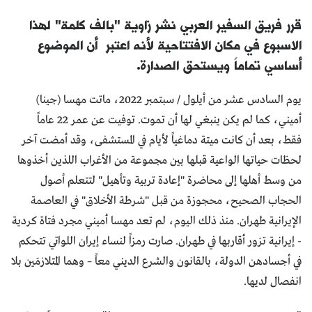
قرر فريق السفير العربي نشر زاوية "بالف كلمة" لهذا
الاسبوع في مكان الافتتاحية لأنه اعتبر أن الموضوع
أساسي تماماً ويستحق الصدارة.
يوم السادس عشر من أيلول / سبتمبر 2022، ماتت مهسا (جينا)
أميني، كما لم يكن ينبغي لها أن تموت. توفيت عن عمر 22 عاماً
فقط، بعد أن كانت ميتة دماغياً لأيام في المستشفى، وقد أمضت آخر
لحظات حياتها الواعية قبلها بين مجموعة من الأغراب اللذين أخذوها
من وسط أهلها إلى محاضرة "إعادة تربية وتأهيل" لتتعلم أصول
الحجاب الصحيح، محجوزة من قبل "شرطة الأخلاق" في العاصمة
الإيرانية طهران. منذ ذلك اليوم، لم تعد مهسا أميني مجرد فتاة كردية
- إيرانية تزور أقاربها في طهران. صارت رمزاً لنساء إيران اللواتي تتحكم
في أجسادهن الدولة، بالقانون والشرع الديني معاً – وهما المتلازمَين بلا
انفصال لديها.