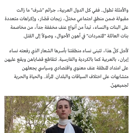
والأمثلة تطول.. ففي كل الدول العربية، جرائم "شرف" ما زالت
مقبولة ضمن منطقٍ اجتماعي مختلّ، زيجات قصّار، وإكراهات متعددة
على البنات والنساء، تبدأ من أنواع عنف مخففة جداً، من مخاصمة
بنات العائلة "المتمردات" في أهون الأحوال، وصولاً إلى القتل.
لأجل كلّ هذا، تتبنى نساء منطقتنا بأسرها الشعار الذي رفعته نساء
إيران، بالعربية كما بالكردية والفارسية. تتقاطع قضاياهن ويقع عليهن
على امتداد المنطقة عنف معنوي واقتصادي وسياسي يجعلهن
متشابهات على اختلاف السياقات والبلدان. المرأة.. والحياة والحرية
لجميعهنّ.