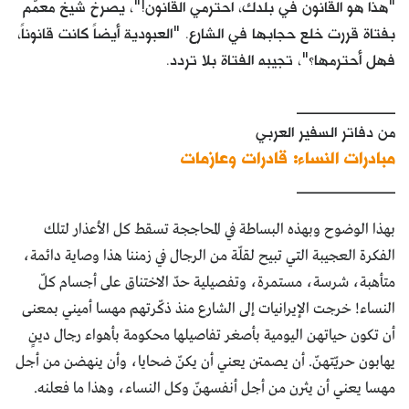
"هذا هو القانون في بلدك، احترمي القانون!"، يصرخ شيخٌ معمّم
بفتاة قررت خلع حجابها في الشارع. "العبودية أيضاً كانت قانوناً،
فهل أحترمها؟"، تجيبه الفتاة بلا تردد.
____________
من دفاتر السفير العربي
مبادرات النساء: قادرات وعازمات
____________
بهذا الوضوح وبهذه البساطة في المحاججة تسقط كل الأعذار لتلك
الفكرة العجيبة التي تبيح لقلّة من الرجال في زمننا هذا وصاية دائمة،
متأهبة، شرسة، مستمرة، وتفصيلية حدّ الاختناق على أجسام كلّ
النساء! خرجت الإيرانيات إلى الشارع منذ ذكّرتهم مهسا أميني بمعنى
أن تكون حياتهن اليومية بأصغر تفاصيلها محكومة بأهواء رجال دينٍ
يهابون حريّتهنّ. أن يصمتن يعني أن يكنّ ضحايا، وأن ينهضن من أجل
مهسا يعني أن يثرن من أجل أنفسهنّ وكل النساء، وهذا ما فعلنه.