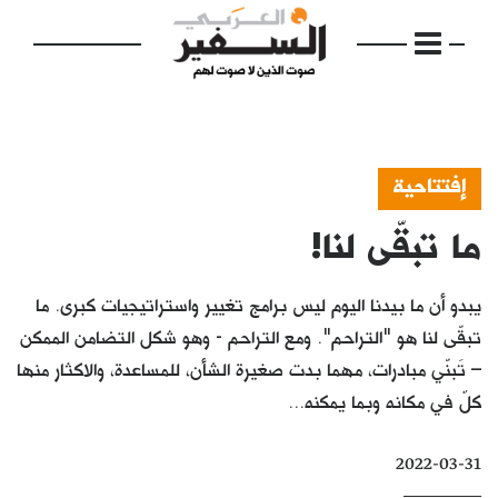
إفتتاحية
ما تبقّى لنا!
الرئيسية
مواضيع
يبدو أن ما بيدنا اليوم ليس برامج تغيير واستراتيجيات كبرى. ما
إفتتاحية
تبقّى لنا هو "التراحم". ومع التراحم - وهو شكل التضامن الممكن
– تَبنّي مبادرات، مهما بدت صغيرة الشأن، للمساعدة، والاكثار منها
فكرة
كلٌ في مكانه وبما يمكنه...
دفاتر
2022-03-31
بالصورة