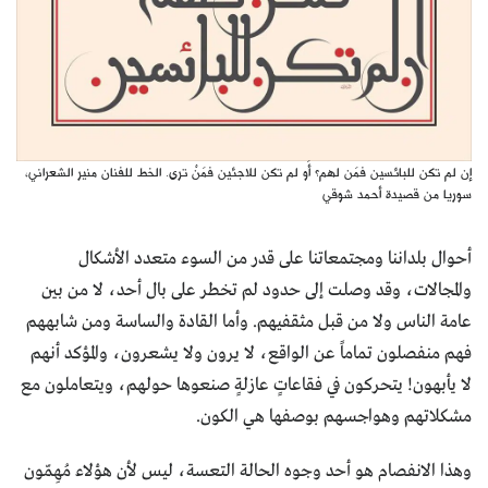
إن لم تكن للبائسين فمَن لهم؟ أَو لم تكن للاجئين فمَنْ ترى. الخط للفنان منير الشعراني،
سوريا من قصيدة أحمد شوقي
أحوال بلداننا ومجتمعاتنا على قدر من السوء متعدد الأشكال
والمجالات، وقد وصلت إلى حدود لم تخطر على بال أحد، لا من بين
عامة الناس ولا من قبل مثقفيهم. وأما القادة والساسة ومن شابههم
فهم منفصلون تماماً عن الواقع، لا يرون ولا يشعرون، والمؤكد أنهم
لا يأبهون! يتحركون في فقاعاتٍ عازلةٍ صنعوها حولهم، ويتعاملون مع
مشكلاتهم وهواجسهم بوصفها هي الكون.
وهذا الانفصام هو أحد وجوه الحالة التعسة، ليس لأن هؤلاء مُهِمّون