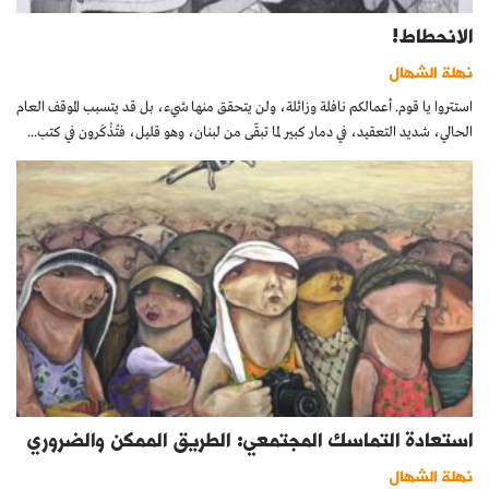
الانحطاط!
نهلة الشهال
استتروا يا قوم. أعمالكم نافلة وزائلة، ولن يتحقق منها شيء، بل قد يتسبب الموقف العام
الحالي، شديد التعقيد، في دمار كبير لما تبقّى من لبنان، وهو قليل، فتُذْكَرون في كتب...
استعادة التماسك المجتمعي: الطريق الممكن والضروري
نهلة الشهال