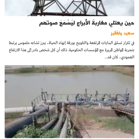
حين يعتلي مغاربةٌ الأبراج ليُسْمَعَ صوتهم
سعيد ولفقير
في تكرار تسلق البنايات المرتفعة والتلويح بورقة إنهاء الحياة، يبرز تشابه ملموس يرتبط
بتجربة المواطن المريرة مع المؤسسات الحكومية. ذلك أن كل شخص بادر إلى هذا الارتفاع
العمودي، كان قد...