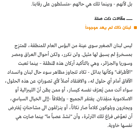
بل لأنهم - وبينما تلك هي حالهم -متسلطون على رقابنا.
مقالات ذات صلة
لبنان ذاك لم يعد موجوداً
ليس لبنان الصغير سوى عينة من البؤس العام للمنطقة، الممتزِج
بمسخرةٍ لم يسبق لها مثيل. ولن نكرر، ولكن أحوال العراق ومصر
وسوريا والجزائر، وهي بالتأكيد أركان هذه المنطقة – بينما تعبث
"الأطراف" وكأنها بدائل - تكاد تتجاوز مظاهر سوء حال لبنان وانسداد
الآفاق أمام أي حلول له، والافتقاد أصلاً لأي تصوراتٍ عن هذه الحلول،
سواء أتت ممن يُعرّف نفسه كيسار، أو ممن يظن أنّ الليبرالية أو
الاسلاموية منقِذتان. يفتقر الجميع – وإطلاقاً -إإلى الخيال السياسي،
ويجترون ويلوكون كلاماً صار نكاتاً، أو ينزلقون الى مشاحناتٍ يُفترض
أن تعوِّض فراغ تلك الثرثرة، وأن "تشدّ عصباً ما" بينما صارت هي
نفسها خاوية.