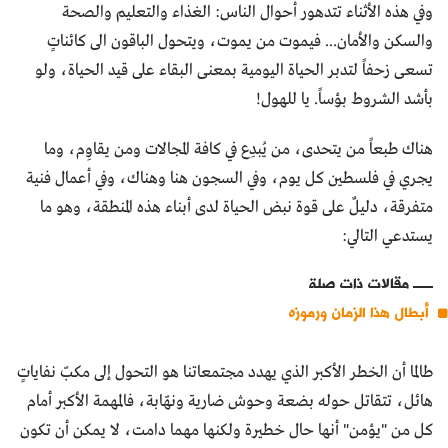
وفي هذه الأثناء تتدهور أحوال الناس: الغذاء والتعليم والصحة
والسكن والأمان... فيموت من يموت، ويتحول الباقون الى كائناتٍ
تسعى زحفاً لتدبر الحياة اليومية بمعنى البقاء على قيد الحياة، ولو
بأشد الشروط بؤساً. يا للهول!
هناك طبعاً من يتحدى، من يُبدِع في كافة المجالات ومن يقاوِم، وما
يجري في فلسطين كل يوم، وفي السجون هنا وهناك، وفي أعمال فنية
متفرقة، دليلٌ على قوة نبض الحياة لدى أبناء هذه المنطقة، وهو ما
يستدعي التالي:
مقالات ذات صلة
أبطال هذا الزمان ورموزه
طالما أن الخطر الأكبر الذي يهدد مجتمعاتنا هو التحول إلى مكبّ نفاياتٍ
هائل، تتقاتل حوله بضعة وحوش ضارية ونهّابة، فالمهمة الأكبر أمام
كل من "يؤمن" أنها حال خطيرة ولكنها مهما دامت، لا يمكن أن تكون