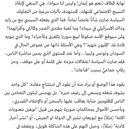
نهاية المطاف (نعم هو إيمان! وليس لنا سواه)، هي السعي لإنقاذ
النسيج الاجتماعي المنتهك، المستهدف بآليات مرعبة من التفكيك.
السياسة صارت شأناً غامضاً تماماً: فما الذي يفعله السيسي مع بن زايد
وذاك الاسرائيلي في سيناء؟ وما لعبة مقتدى الصدر والمالكي وأقرانهما؟
ولمن سيوقع الأسد صكوكاً لبيع سوريا بالمفرق وكأجزاء؟ وما الذي ينويه
قادة بلد "المليون شهيد"؟ وهي الأسئلة ذاتها عن غموض الحال في
السودان وتونس وليبيا... وأما عند المستوى الذي يمس مباشرة الناس،
فقد صارت السياسة اعتقالات مبرَمة على كلمة أو على موقف، وجز
رقابٍ جماعيٍّ بسبب "قناعات"..
يقود هذا الوضع أو يراد منه أن يقود الى استنتاجٍ مفاده: "كل واحد
يشوف شغله ويسعى إلى رغيف خبزه". بل يهندس ليكون التضامن بين
الناس المظلومين جناية يعاقَب عليها بالسجن أو بالإخفاء القسري،
وبأحسن الأحوال بمحاكماتٍ صورية بتهم من قبيل "توهين معنويات
الامة" (مثلاً) مع تنويعاتٍ تشير الى الدولة او الجيش، أو "نشر أخبار
كاذبة" (مثلاً)، وحبل التهم على هذه الشاكلة طويل، ويتعمّد في