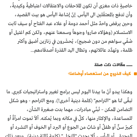
خاصيةٍ ذات مغزى أن تكون الملاحقات والاعتقالات اعتباطيةً وكيديةً،
وأن تدفع بالمعتقَلين الى اليأس. إنّ إشاعة اليأس هو بيت القصيد،
وحين يرفض واحدٌ مثل أحمد دومة أو علاء عبد الفتاح أو سيف ثابت
الاستسلام (وهؤلاء صاروا وجوهاً وسمعنا عنهم، ولكن كم اغتيل أو
صُفّي سواهم من دون ضجيج)، يُحشَرون في زنازين أضيق وأكثر
ظلمة، وتهدَّد عائلاتهم، وتطال اليد القذرة أصدقاءهم...
مقالات ذات صلة
كيف الخروج من استعصاء أوضاعنا؟
وهكذا يبدو أنّ ما بيدنا اليوم ليس برامج تغيير واستراتيجيات كبرى. ما
تبقّى لنا هو "التراحم" (كلمة دينية أخرى!). ومع التراحم - وهو شكل
التضامن الممكن – تَبنّي مبادرات، مهما بدت صغيرة الشأن،
للمساعدة، والإكثار منها، كلٌ في مكانه وبما يُمكنه. ألاّ تموت امرأةٌ أو
كبيرُ سنٍّ أو طفلٌ أو شابٌ من الجوع أو البرد أو الخوف أو التشرد أو
الوحدة... أو اليأس، ألا يحدث "التخلي" (كلمة ثالثة دينية).. وبعد ذلك