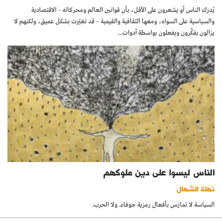
يُدرك الناس أو يشعرون على الأقل، بأن قوانين العالم ومحركاته – الاقتصادية
والسياسية على السواء، ومعها الثقافية والقيمية – قد تغيّرت بشكل عميق، ولكنهم لا
يزالون يفكِّرون ويفعلون بواسطة أدوات...
الناس ليسوا على دين ملوكهم
نهلة الشهال
السياسة لا تمارَس بأفعال رمزية جوفاء. ولا الحرب.