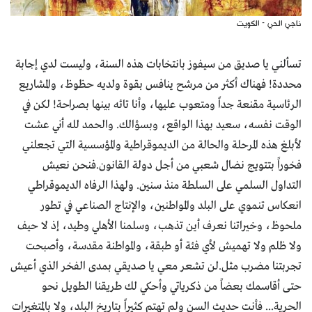
ناجي الحي - الكويت
تسألني يا صديق من سيفوز بانتخابات هذه السنة، وليست لدي إجابة
محددة! فهناك أكثر من مرشح ينافس بقوة ولديه حظوظ، والمشاريع
الرئاسية مقنعة جداً ومتعوب عليها، وأنا تائه بينها بصراحة! لكن في
الوقت نفسه، سعيد بهذا الواقع، وبسؤالك. والحمد لله أني عشت
لأبلغ هذه المرحلة والحالة من الديموقراطية والمؤسسية التي تجعلني
فخوراً بتتويج نضال شعبي من أجل دولة القانون.فنحن نعيش
التداول السلمي على السلطة منذ سنين. ولهذا الرفاه الديموقراطي
انعكاس تنموي على البلد والمواطنين، والإنتاج الصناعي في تطور
ملحوظ، وخيراتنا نعرف أين تذهب، وسلمنا الأهلي وطيد، إذ لا حيف
ولا ظلم ولا تهميش لأي فئة أو طبقة، والمواطنة مقدسة، وأصبحت
تجربتنا مضرب مثل.لن تشعر معي يا صديقي بمدى الفخر الذي أعيش
حتى أقاسمك بعضاً من ذكرياتي وأحكي لك طريقنا الطويل نحو
الحرية... فأنت حديث السن ولم تهتم كثيراً بتاريخ البلد، ولا بالمتغيرات