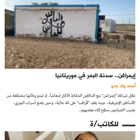
إيمراغن.. سدنة البحر في موريتانيا
أحمد ولد جدو
تظل شراكة "إيمراغن" مع الدلافين الحكاية الأكثر إدهاشاً، إذ تبدو وكأنها مختطَفة من
الأساطير الإغريقية، حيث يقف "المُراقِب" على تلة عالية، وحين يلمح أسراب البوري،
يضرب الصيادون سطح الماء بعصيهم...
للكاتب/ة