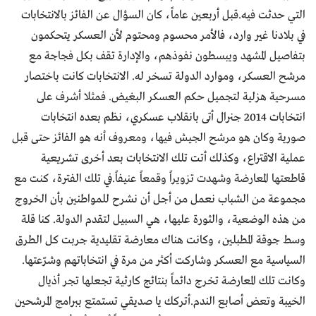
التي حدثت فيه.قبل أربعين عاماً، كان السؤال عن الفائز بالانتخابات
في بلادنا غير وارد، فالأمر محسوم ومحتوم لأن العسكر يتحكمون
بتفاصيل المشهد ويبسطون نفوذهم، والإدارة تقف بكل فجاجة مع
مرشح العسكر، وموارد الدولة تسخر له. الانتخابات كانت باختصار
مسرحية هزلية لتجميل حكم العسكر البغيض. فمثلا أشرف على
انتخابات 2014 جنرال أتى بانقلاب عسكري، نظم بعده انتخابات
صورية وكان هو مرشح الجيش فيها، ومعروف أنه هو الفائز حتى قبل
عملية الاقتراع، وكذلك أتت تلك الانتخابات بعد أخرى تشريعية
قاطعتها المعارضة وشهدت تزويراً وقمعاً عنيفاً.في تلك الفترة، كنت مع
مجموعة من الشباب نعمل من أجل أن نشرح للمواطنين بأن الخروج
من هذه الوضعية، والثورة عليها، هي السبيل لتقدم الدولة. كنا قلة
وسط جوقة المطبلين، وكانت هناك معارضة تقليدية جربت كل الطرق
السياسية مع العسكر وشاركت أكثر من مرة في انتخاباتهم وشرّعتها.
وكانت تلك المعارضة تخرج دائماً بنتائج كارثية تجعلها تجر أذيال
الخيبة وتعض أصابع الندم.أتركك يا صديقي تستمتع ببرامج المرشحين