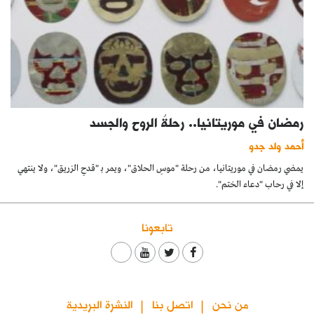
رمضان في موريتانيا.. رحلةُ الروح والجسد
أحمد ولد جدو
يمضي رمضان في موريتانيا، من رحلة "موسِ الحلاق"، ويمر بـ "قدحِ الزريق"، ولا ينتهي
إلا في رحاب "دعاء الختم".
تابعونا
من نحن
اتصل بنا
النشرة البريدية