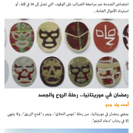
امتصاص الصدمة عبر مراجعة الضرائب على الوقود، التي تصل إلى 36 في المئة، أو
استرداد الأموال العامة...
رمضان في موريتانيا.. رحلةُ الروح والجسد
أحمد ولد جدو
يمضي رمضان في موريتانيا، من رحلة "موسِ الحلاق"، ويمر بـ "قدحِ الزريق"، ولا ينتهي
إلا في رحاب "دعاء الختم".