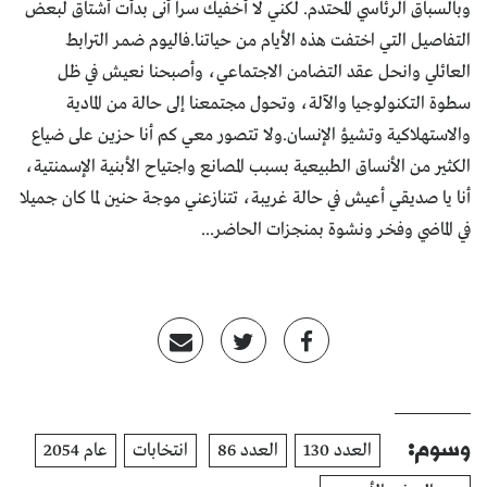
وبالسباق الرئاسي المحتدم. لكني لا أخفيك سراً أنى بدأت أشتاق لبعض
التفاصيل التي اختفت هذه الأيام من حياتنا.فاليوم ضمر الترابط
العائلي وانحل عقد التضامن الاجتماعي، وأصبحنا نعيش في ظل
سطوة التكنولوجيا والآلة، وتحول مجتمعنا إلى حالة من المادية
والاستهلاكية وتشيؤ الإنسان.ولا تتصور معي كم أنا حزين على ضياع
الكثير من الأنساق الطبيعية بسبب المصانع واجتياح الأبنية الإسمنتية،
أنا يا صديقي أعيش في حالة غريبة، تتنازعني موجة حنين لما كان جميلا
في الماضي وفخر ونشوة بمنجزات الحاضر...
وسوم:
العدد 130
العدد 86
انتخابات
عام 2054