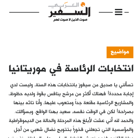
مواضيع
انتخابات الرئاسة في موريتانيا
الرئيسية
مواضيع
تسألني يا صديق من سيفوز بانتخابات هذه السنة، وليست لدي
إفتتاحية
إجابة محددة! فهناك أكثر من مرشح ينافس بقوة ولديه حظوظ،
والمشاريع الرئاسية مقنعة جداً ومتعوب عليها، وأنا تائه بينها
فكرة
بصراحة! لكن في الوقت نفسه، سعيد بهذا الواقع، وبسؤالك.
دفاتر
والحمد لله أني عشت لأبلغ هذه المرحلة والحالة من الديموقراطية
والمؤسسية التي تجعلني فخوراً بتتويج نضال شعبي من أجل
بالصورة
دولة القانون.فنحن نعيش التداول السلمي على السلطة منذ سنين.