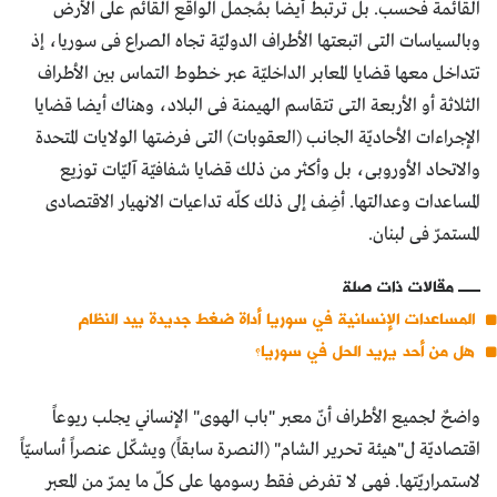
القائمة فحسب. بل ترتبط أيضاً بمُجمل الواقع القائم على الأرض
وبالسياسات التى اتبعتها الأطراف الدوليّة تجاه الصراع فى سوريا، إذ
تتداخل معها قضايا المعابر الداخليّة عبر خطوط التماس بين الأطراف
الثلاثة أو الأربعة التى تتقاسم الهيمنة فى البلاد، وهناك أيضا قضايا
الإجراءات الأحاديّة الجانب (العقوبات) التى فرضتها الولايات المتحدة
والاتحاد الأوروبى، بل وأكثر من ذلك قضايا شفافيّة آليّات توزيع
المساعدات وعدالتها. أضِف إلى ذلك كلّه تداعيات الانهيار الاقتصادى
المستمرّ فى لبنان.
مقالات ذات صلة
المساعدات الإنسانية في سوريا أداة ضغط جديدة بيد النظام
هل من أحد يريد الحل في سوريا؟
واضحٌ لجميع الأطراف أنّ معبر "باب الهوى" الإنساني يجلب ريوعاً
اقتصاديّة ل"هيئة تحرير الشام" (النصرة سابقاً) ويشكّل عنصراً أساسيّاً
لاستمراريّتها. فهى لا تفرض فقط رسومها على كلّ ما يمرّ من المعبر