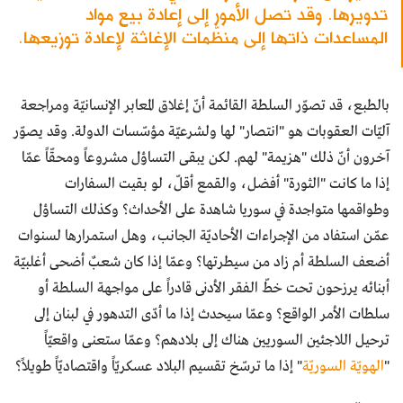
تدويرها. وقد تصل الأمور إلى إعادة بيع مواد
المساعدات ذاتها إلى منظّمات الإغاثة لإعادة توزيعها.
بالطبع، قد تصوّر السلطة القائمة أنّ إغلاق المعابر الإنسانيّة ومراجعة
آليّات العقوبات هو "انتصار" لها ولشرعيّة مؤسّسات الدولة. وقد يصوّر
آخرون أنّ ذلك "هزيمة" لهم. لكن يبقى التساؤل مشروعاً ومحقّاً عمّا
إذا ما كانت "الثورة" أفضل، والقمع أقلّ، لو بقيت السفارات
وطواقمها متواجدة في سوريا شاهدة على الأحداث؟ وكذلك التساؤل
عمّن استفاد من الإجراءات الأحاديّة الجانب، وهل استمرارها لسنوات
أضعف السلطة أم زاد من سيطرتها؟ وعمّا إذا كان شعبٌ أضحى أغلبيّة
أبنائه يرزحون تحت خطّ الفقر الأدنى قادراً على مواجهة السلطة أو
سلطات الأمر الواقع؟ وعمّا سيحدث إذا ما أدّى التدهور في لبنان إلى
ترحيل اللاجئين السوريين هناك إلى بلادهم؟ وعمّا ستعنى واقعيّاً
"
الهويّة السوريّة
" إذا ما ترسّخ تقسيم البلاد عسكريّاً واقتصاديّاً طويلاً؟