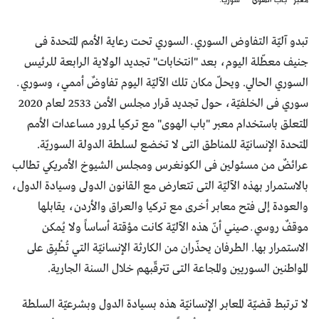
تبدو آليّة التفاوض السوري ــ السوري تحت رعاية الأمم المتحدة فى
جنيف معطّلة اليوم، بعد "انتخابات" تجديد الولاية الرابعة للرئيس
السوري الحالي. ويحلّ مكان تلك الآليّة اليوم تفاوضٌ أممي، وسوري ــ
سوري فى الخلفيّة، حول تجديد قرار مجلس الأمن 2533 لعام 2020
المتعلق باستخدام معبر "باب الهوى" مع تركيا لمرور مساعدات الأمم
المتحدة الإنسانيّة للمناطق التى لا تخضع لسلطة الدولة السوريّة.
عرائضٌ من مسئولين فى الكونغرس ومجلس الشيوخ الأمريكي تطالب
بالاستمرار بهذه الآليّة التى تتعارض مع القانون الدولى وسيادة الدول،
والعودة إلى فتح معابر أخرى مع تركيا والعراق والأردن، يقابلها
موقفٌ روسي ــ صيني أنّ هذه الآليّة كانت مؤقتة أساساً ولا يُمكن
الاستمرار بها. الطرفان يحذّران من الكارثة الإنسانيّة التي تُطْبِق على
المواطنين السوريين والمجاعة التى تترقّبهم خلال السنة الجارية.
لا ترتبط قضيّة المعابر الإنسانيّة هذه بسيادة الدول وبشرعيّة السلطة