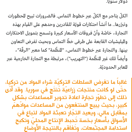
دولار سنويّاً.
الكلّ يتاجر مع الكلّ عبر خطوط التماس. فالضرورات تبيح المحظورات
وتبرّرها.. ما أنشأ احتكارات قويّة للقادرين وحدهم على القيام بهذه
التجارة، خاصّة وأنّ فروقات الأسعار كبيرة وتسمح بتمويل الاحتكارات
والميليشيات القابعة على طرفى خطّ التماس وبحيث تفرض التعاون
بينها. والتجارة عبر خطوط التماس، "المنظّمة" كما معبر "الرقّة"،
وأيضاً تلك غير المنظّمة ("التهريب")، مرتبطة مع التجارة الخارجية عبر
المعابر الحدوديّة.
غالباً ما تفرض السلطات التركيّة شراء المواد من تركيا،
حتّى لو كانت منتجات زراعيّة تُنتَج في سوريا. وقد أدّى
ذلك إلى تطوّر تجارة اعادة تدوير المساعدات بشكلٍ
كبير، بحيث يبيع المنتفعون من المساعدات موادّهم
بمقابل مالي، ويعيد التجّار تعبئة المواد لتباع في
الأسواق بأسعارٍ بخسة تُحبِط الإنتاج المحليّ وتكبح
استدامة المجتمعات، وتُفاقٍم بالنتيجة الأوضاع