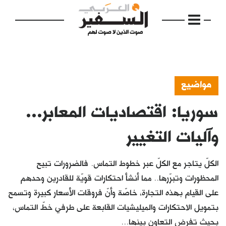
مواضيع
سوريا: اقتصاديات المعابر...
الرئيسية
مواضيع
وآليات التغيير
إفتتاحية
الكلّ يتاجر مع الكلّ عبر خطوط التماس. فالضرورات تبيح
فكرة
المحظورات وتبرّرها.. مما أنشأ احتكارات قويّة للقادرين وحدهم
على القيام بهذه التجارة، خاصّة وأنّ فروقات الأسعار كبيرة وتسمح
دفاتر
بتمويل الاحتكارات والميليشيات القابعة على طرفي خطّ التماس،
بالصورة
بحيث تفرض التعاون بينها...