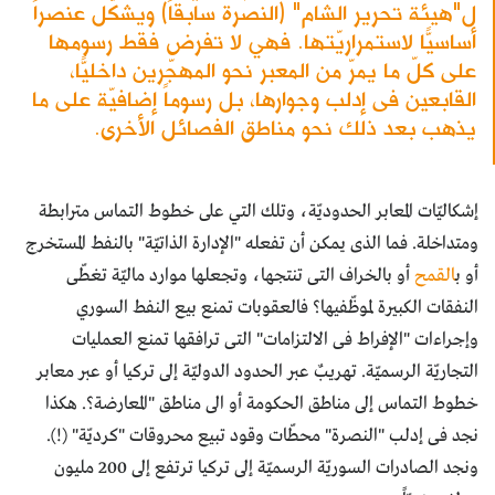
ل"هيئة تحرير الشام" (النصرة سابقاً) ويشكّل عنصراً
أساسيّاً لاستمراريّتها. فهي لا تفرض فقط رسومها
على كلّ ما يمرّ من المعبر نحو المهجّرين داخليّاً،
القابعين فى إدلب وجوارها، بل رسوماً إضافيّة على ما
يذهب بعد ذلك نحو مناطق الفصائل الأخرى.
إشكاليّات المعابر الحدوديّة، وتلك التي على خطوط التماس مترابطة
ومتداخلة. فما الذى يمكن أن تفعله "الإدارة الذاتيّة" بالنفط المستخرج
أو ب
القمح
أو بالخراف التى تنتجها، وتجعلها موارد ماليّة تغطّى
النفقات الكبيرة لموظّفيها؟ فالعقوبات تمنع بيع النفط السوري
وإجراءات "الإفراط فى الالتزامات" التى ترافقها تمنع العمليات
التجاريّة الرسميّة. تهريبٌ عبر الحدود الدوليّة إلى تركيا أو عبر معابر
خطوط التماس إلى مناطق الحكومة أو الى مناطق "المعارضة؟. هكذا
نجد فى إدلب "النصرة" محطّات وقود تبيع محروقات "كرديّة" (!).
ونجد الصادرات السوريّة الرسميّة إلى تركيا ترتفع إلى 200 مليون