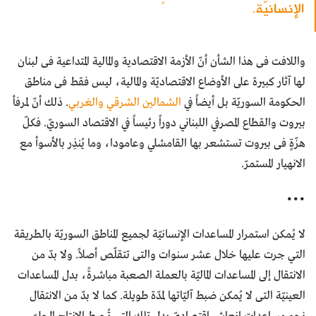
الإنسانيّة.
واللافت فى هذا الشأن أنّ الأزمة الاقتصادية والمالية المتداعية فى لبنان
لها آثار كبيرة على الأوضاع الاقتصاديّة والمالية، ليس فقط فى مناطق
الحكومة السوريّة بل أيضاً في
الشمالين الشرقي والغربي
. ذلك أنّ لمرفأ
بيروت والقطاع المصرفي اللبناني دوراً رئيساً في الاقتصاد السوريّ. فكلّ
هزّةٍ فى بيروت تستشعر بها القامشلي وعامودا، وما يُنذِر بالأسوأ مع
الانهيار المستمرّ.
•••
لا يُمكن استمرار المساعدات الإنسانيّة لجميع المناطق السوريّة بالطريقة
التي جرت عليها خلال عشر سنوات والتى تتقلّص أصلاً. ولا بدّ من
الانتقال إلى المساعدات الماليّة بالعملة الصعبة مباشرةً، بدل المساعدات
العينيّة التى لا يُمكن ضبط آليّاتها لمدّة طويلة. كما لا بدّ من الانتقال