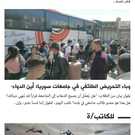
فجّر نفسه...
وباء التحريض الطائفي في جامعات سوريا: أين الدواء؟
يقول بيان من الطلاب: "هل يُعقَل أن يصبح الذهاب إلى الجامعة قراراً قد يُنهي حياتك؟
هل هذا هو مصير طالب جامعي في بلده؟ نكتب اليوم، لنقول إننا لسنا بخير، وإن...
للكاتب/ة