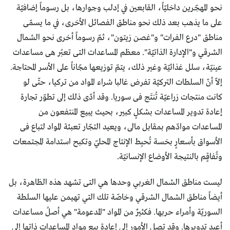
نحو المهجّرين داخليّاً، القابعين في إدلب وجوارها، بل رسوماً إضافيّة
على ما يذهب بعد ذلك نحو مناطق الفصائل الأخرى، في ما يسمّى
مناطق "درع الفرات" و"غصن زيتون"، ثمّ رسوماً أخرى نحو الشمال
الشرقي و"الإدارة الذاتيّة". معظم المساعدات التى تعبُر هى مساعدات
عينيّة، سلل غذائيّة وغير ذلك، يتمّ توزيعها مجّاناً على الأسر المحتاجة.
إلاّ أنّ السلطات التركيّة تفرض غالبا شراء المواد من تركيا، حتّى لو
كانت منتجات زراعيّة تُنتَج فى سوريا. وقد أدّى ذلك إلى تطوّر تجارة
إعادة تدوير المساعدات بشكلٍ كبير، بحيث يبيع المنتفعون من
المساعدات موادّهم بمقابل مالى، ويعيد التجّار تعبئة المواد لتباع فى
الأسواق بأسعارٍ بخسة تُحبِط الإنتاج المحليّ وتكبح استدامة المجتمعات
وتُفاقٍم بالنتيجة الأوضاع الإنسانيّة.
ليست مناطق الشمال الغربي وحدها هي التى تشهد هذه الظاهرة، بل
أيضاً مناطق الشمال الشرقي وخاصّة تلك التي تهيمن عليها السلطة
السوريّة وأمراء حربها. فكثيرٌ من المواد "المدعومة" هي أصلً مساعدات
أعيد تدويرها. وقد تصل الأمور إلى إعادة بيع مواد المساعدات ذاتها إلى