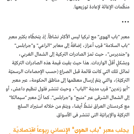
منظّمات الإغاثة لإعادة توزيعها.
•••
معبر "باب الهوى" مع تركيا ليس الأكثر نشاطاً. إذ يتخطّاه بكثير معبر
"باب السلامة" قرب أعزاز، إضافةً إلى معابر "الراعي" و"جرابلس"
و"جنديرس"، حيث تمرّ الصادرات التركية إلى الشمال الغربي،
وبشكلٍ أقلّ الواردات. هذا حيث بقيت قيمة هذه الصادرات التركيّة
تماثل تلك التي كانت قائمة قبل الصراع (حسب الإحصاءات الرسميّة
التركيّة)، والتي يتمّ إرسال معظمها إلى مناطق الحكومة، عبر معبر
"أبو زندين" قرب مدينة "الباب"، وحيث تنتشر فلول تنظيم داعش، أو
إلى الشمال الشرقى عبر "منبج" و"جرابلس". كما أنّ معبر "سيمالكا"
مع كردستان العراق نشطٌ أيضا، ويتمّ من خلاله استيراد السلع
التركيّة والإيرانيّة التى تنتشر فى الأسواق.
يجلب معبر "باب الهوى" الإنساني ريوعاً اقتصاديّة