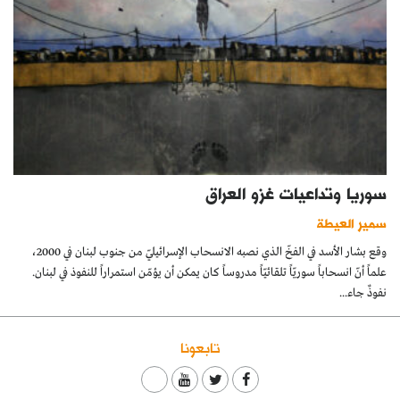
سوريا وتداعيات غزو العراق
سمير العيطة
وقع بشار الأسد في الفخّ الذي نصبه الانسحاب الإسرائيليّ من جنوب لبنان في 2000،
علماً أنّ انسحاباً سوريّاً تلقائيّاً مدروساً كان يمكن أن يؤمّن استمراراً للنفوذ في لبنان.
نفوذٌ جاء...
تابعونا