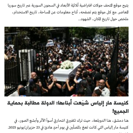
يتيح موقع المتحف جولات افتراضية ثُلاثيّة الأبعاد في السجون السورية عبر تاريخ سوريا
المعاصر. مع كل موقع يتم تصفحه، تُتاح معلومات عن المساحة، تاريخ الاستخدام،
ملخص حول تاريخ المكان، الشهود...
كنيسة مار إلياس شيّعت أبناءها: الدولة مطالَبة بحماية
الجميع!
هنا دمشق، هنا الدويلعة، حيث ترك تكفيريّ انتحاريّ أسوأ الأثَر وأبشع الصور، في
كنيسة مار إلياس التي كانت تعجّ بالمصلّين في يوم أحدٍ هادئ في 23 حزيران/يونيو 2025.