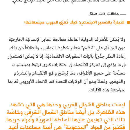
نحو مساعدات إنعاش اقتصاديّ بدل تلك التى تُحبِط الإنتاج المحليّ.
مقالات ذات صلة
التجارة بالضمير الاجتماعي: كيف تُعرّي الحروب مجتمعاتها؟
ولا يُمكن للأطراف الدولية الفاعلة معالجة المعابر الإنسانيّة الخارجيّة
دون التوافق على "تنظيم" معابر خطوط التماس، وانطلاقاً من ذلك
إعادة النظر جذريّاً بآليّات العقوبات الاقتصاديّة. إذ لا يُمكن الاستمرار
في ما يؤدّي إلى تمركز الاقتصاد في احتكارات كبرى ترتبط بميليشيات
مسلّحة على جميع الأطراف، ممّا يُرسّخ واقع الانقسام والتشرذم
والفوضى. وفعلاً يبدو أنّ الولايات المتحدة كما الاتحاد الأوروبي قد بدآ
بمراجعة هذه الآليات.
ليست مناطق الشمال الغربي وحدها هي التي تشهد
هذه الظاهرة، بل أيضاً مناطق الشمال الشرقي وخاصّة
تلك التي تهيمن عليها السلطة السوريّة وأمراء حربها.
فكثيرٌ من المواد "المدعومة" هي أصلاً مساعدات أعيد