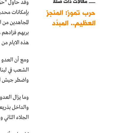
مقالات ذات صلة
وقد حاول "حزب
حرب تموز: المنجز
بإمكانات محدود
العظيم.. المبدَّد
المجاهدين من ا
بربهم فزادهم ه
هذه الايام من العا
الشعب في لبنا
واضطر جيش الاحت
وما يزال العدو
والداخل بذريع
الجلاء الثاني 