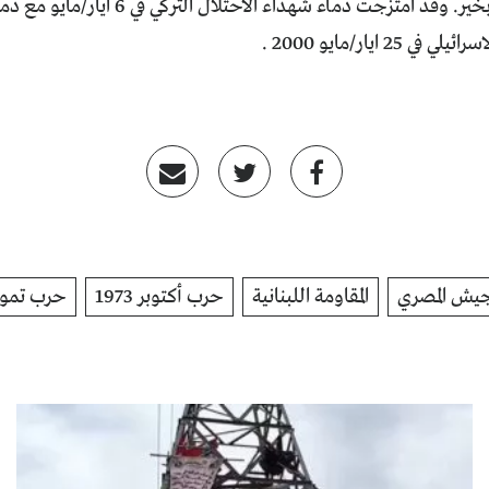
كل عام وأنتم بخير. وقد امتزجت دماء شهد
 25 ايار/مايو 2000 .
جيش المصري
المقاومة اللبنانية
حرب أكتوبر 1973
حرب تموز