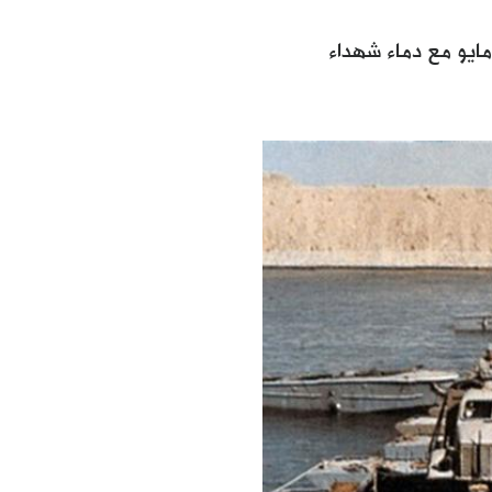
وقد امتزجت دماء شهداء الاحتلال التركي في 6 ايار/مايو مع دماء شهداء