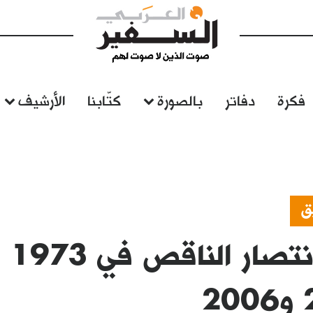
فكرة
دفاتر
بالصورة
كتّابنا
الأرشيف
ق
عن 
2