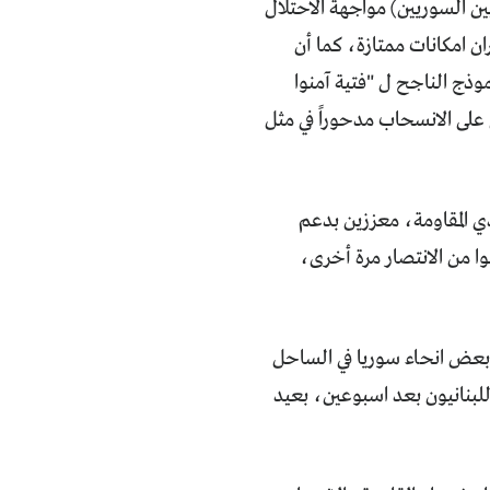
 السوريين) مواجهة الاحتلال
ن امكانات ممتازة، كما أن
موذج الناجح ل "فتية آمنوا
 على الانسحاب مدحوراً في مثل
لحرب في 12 تموز/يوليو 2006، الا أن مجاهدي المقاومة، معززين بدعم
 من الانتصار مرة أخرى،
ى بعض انحاء سوريا في الساحل
لبنانيون بعد اسبوعين، بعيد