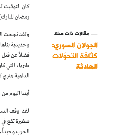
كان التوقيت لل
رمضان المبارك).
مقالات ذات صلة
ولقد نجحت الق
الجولان السوري:
وحديدية بناه
كثافة التحوّلات
فضلاً عن قتل ا
الهادئة
طبريا، التي كا
الداهية هنري 
أيننا اليوم من 
لقد اوقف الساد
صغيرة تقع في 
الحرب وحيداً،