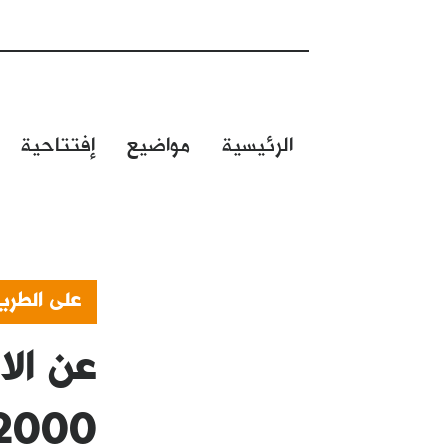
الرئيسية
مواضيع
إفتتاحية
على الطري
2000 و006