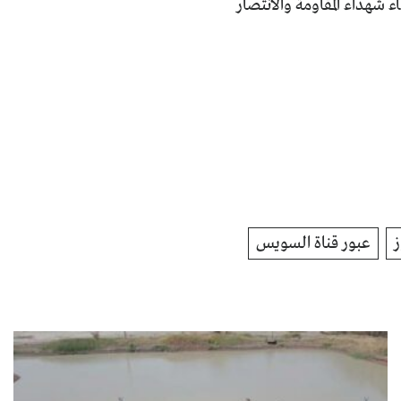
اء الاحتلال التركي في 6 ايار/مايو مع دماء شهداء المقاومة والانتصار
عبور قناة السويس