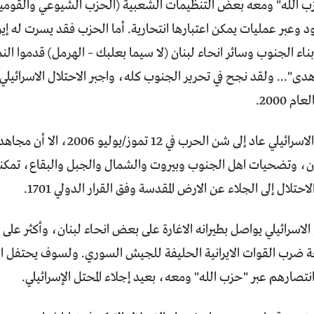
 الله" ومعه بعض التنظيمات الشعبية (الحزب الشيوعي والقوميين
 وعبر عمليات يمكن اعتبارها انتحارية. أما الحزب فقد يسرت له إيرا
بناء الجنوب وسائر انحاء لبنان (لا سيما بعلبك – الهرمل) قدموا الن
دى"... ولقد نجح في تحرير الجنوب كله، واجبر الاحتلال الاسرائيلي
م 2000.
ومع أن العدو الاسرائيلي عاد إلى شن ا
ن، وتضحيات اهل الجنوب وبيروت والشمال والجبل والبقاع، تمكنوا
لال إلى الجلاء عن الارض المقدسة وفق القرار الدولي 1701.
 الاسرائيلي يواصل بطيرانه الاغارة على بعض انحاء لبنان، وأكثر عل
ة ضرب القوات الايرانية الحليفة للجيش السوري. ولسوف يحتفل ال
وانتصارهم عبر "حزب الله" ومعه، بعيد إجلاء المحتل الإسرائيلي.