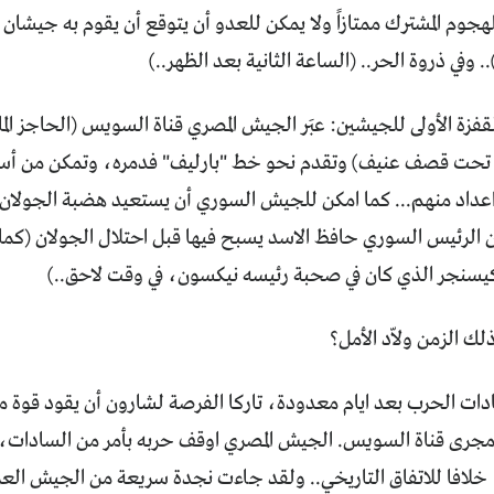
هجوم المشترك ممتازاً ولا يمكن للعدو أن يتوقع أن يقوم به جيشان
. وفي ذروة الحر.. (الساعة الثانية بعد الظهر..)
فزة الأولى للجيشين: عبَر الجيش المصري قناة السويس (الحاجز ال
ا تحت قصف عنيف) وتقدم نحو خط "بارليف" فدمره، وتمكن من أس
عداد منهم... كما امكن للجيش السوري أن يستعيد هضبة الجولان وا
ن الرئيس السوري حافظ الاسد يسبح فيها قبل احتلال الجولان (كما ا
كيسنجر الذي كان في صحبة رئيسه نيكسون، في وقت لاحق..)
ذلك الزمن ولاّد الأمل؟
ات الحرب بعد ايام معدودة، تاركا الفرصة لشارون أن يقود قوة من 
مجرى قناة السويس. الجيش المصري اوقف حربه بأمر من السادات، 
 خلافا للاتفاق التاريخي.. ولقد جاءت نجدة سريعة من الجيش الع