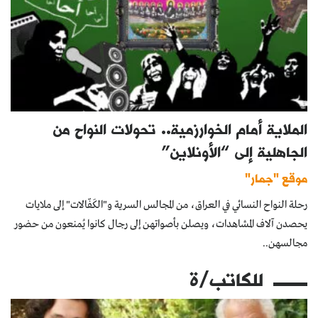
الملاية أمام الخوارزمية.. تحولات النواح من
الجاهلية إلى “الأونلاين”
موقع "جمار"
رحلة النواح النسائي في العراق، من المجالس السرية و"الكَفّالات" إلى ملايات
يحصدن آلاف المشاهدات، ويصلن بأصواتهن إلى رجال كانوا يُمنعون من حضور
مجالسهن..
للكاتب/ة