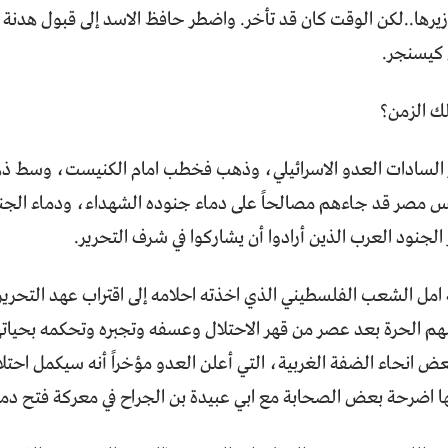
يرها..لكن الوقت كان قد تأخر. واضطر حافظ الاسد إلى قبول هدنة تو
 كيسنجر.
ك الزمن؟
 السادات العدو الاسرائيلي، وذهب فخطب امام الكنيست، وسط ذهول
س مصر قد جاءهم مصالحاً على دماء جنوده الشهداء، ودماء الج
لجنود العرب الذين أرادوا أن يشاركوا في شرف التحرير.
امل الشعب الفلسطيني الذي اخذته احلامه إلى اقتراب عهد التحرير
ضهم الحرة بعد عصر من قهر الاحتلال وعسفه وتجبره وتحكمه بحيات
انحاء الضفة الغربية، التي أعلن العدو مؤخراً أنه سيكمل احتلاله
ئها اضرحة بعض الصحابة مع ابي عبيدة بن الجراح في معركة فتح د