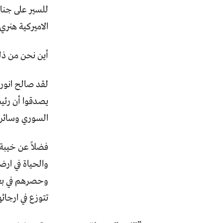
للسير على جناز
الاميركية هنري
أين نحن من ذل
لقد صالح انور
يصدقوا أن رئي
السوري وسائر ا
فضلاً عن خيبة 
والحياة في ار
وحصرهم في بعض 
تتوزع في ارجا