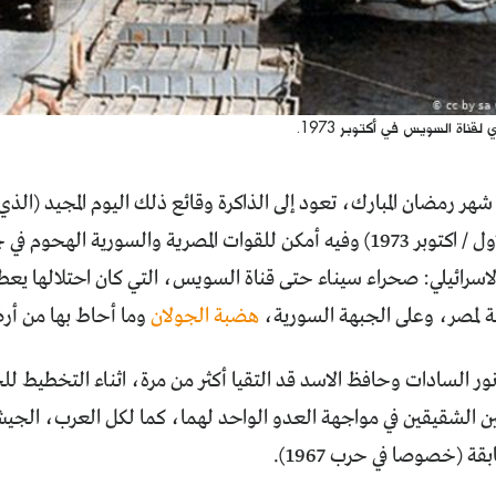
قناة السويس في أكتوبر 1973.
هر رمضان المبارك، تعود إلى الذاكرة وقائع ذلك اليوم المجيد (ا
شهر تشرين الاول / اكتوبر 1973) وفيه أمكن للقوات المصرية والسوري
لاسرائيلي: صحراء سيناء حتى قناة السويس، التي كان احتلالها يعطل
ة لمصر، وعلى الجبهة السورية،
هضبة الجولان
وما أحاط بها من أ
نور السادات وحافظ الاسد قد التقيا أكثر من مرة، اثناء التخطيط 
الشقيقين في مواجهة العدو الواحد لهما، كما لكل العرب، الجيش ا
قة (خصوصا في حرب 1967).