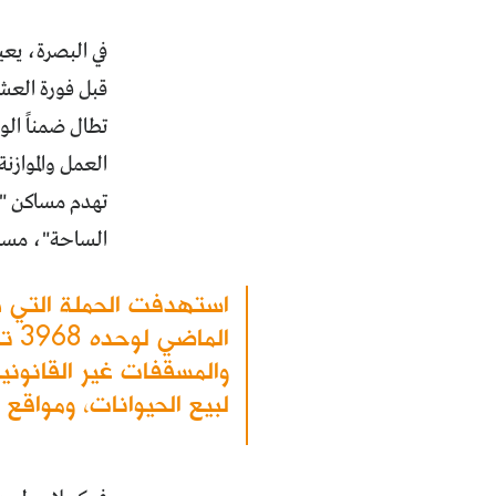
في البصرة، يع
تطال ضمناً ال
العمل والموازنة
تهدم مساكن "ا
الساحة"، مساح
استهدفت الحملة التي ب
الم
والمسقفات غير القانوني
لبيع الحيوانات، ومواقع