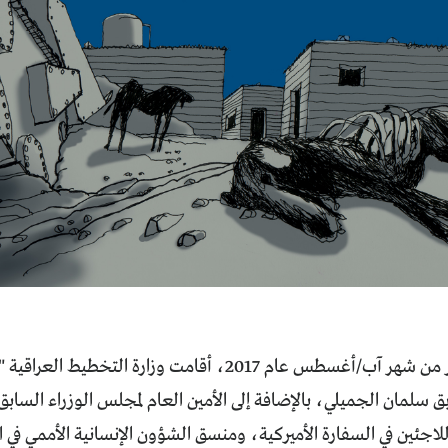
في التاسع عشر من شهر آب/أغسطس عام 2017، أقامت وزارة ا
 سلمان الجميلي، بالإضافة إلى الأمين العام لمجلس الوزراء السا
جئين في السفارة الأميركية، ومنسق الشؤون الإنسانية الأممي في ال