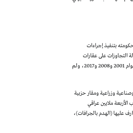
كومته بتنفيذ إجراءات
لة التجاوزات على عقارات
الدولة، استناداً إلى الدستور العراقي وإلى ثلاثة قوانين وأوامر مشابهة صدرت في أعوام 2001 و2008 و2017، ولم
صناعية وزراعية ومقار حزبية
الأربعة ملايين عراقي
ارف عليها (الهدم بالجرافات)،