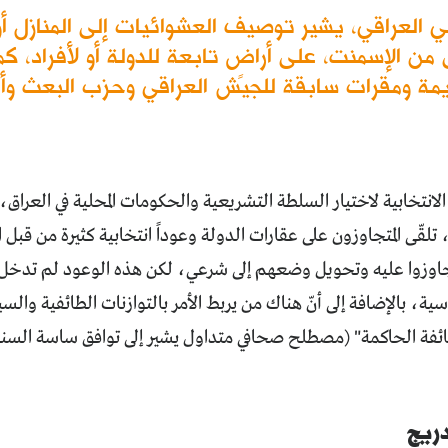
العراقي، يشير توصيف العشوائيات إلى المنازل أ
من الإسمنت، على أراضٍ تابعة للدولة أو لأفراد،
يمة ومقرات سابقة للجيش العراقي وحزب البعث وأ
2013 و2018، تلقّى المتجاوزون على عقارات الدولة وعوداً انتخابية كثيرة من
جاوزوا عليه وتحويل وضعهم إلى شرعي، لكن هذه الوعود لم تدخل ح
سية، بالإضافة إلى أنّ هناك من يربط الأمر بالتوازنات الطائفية والسي
ائفة الحاكمة" (مصطلح صحافي متداول يشير إلى توافق ساسة السن
دريج