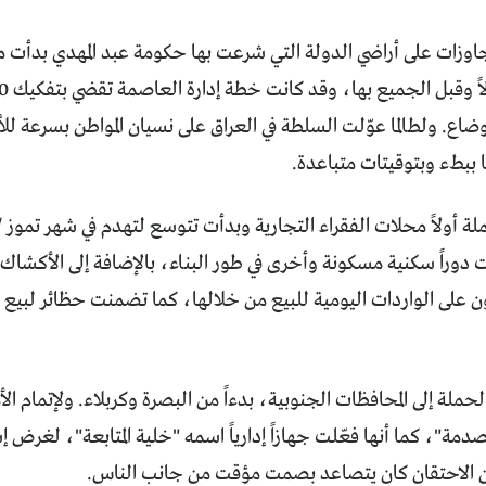
جاوزات على أراضي الدولة التي شرعت بها حكومة عبد المهدي بدأت 
ضاع. ولطالما عوّلت السلطة في العراق على نسيان المواطن بسرعة للأ
ا ببطء وبتوقيتات متباعدة.
 دوراً سكنية مسكونة وأخرى في طور البناء، بالإضافة إلى الأكشاك و
ن على الواردات اليومية للبيع من خلالها، كما تضمنت حظائر لبيع
لحملة إلى المحافظات الجنوبية، بدءاً من البصرة وكربلاء. ولإتمام
دمة"، كما أنها فعّلت جهازاً إدارياً اسمه "خلية المتابعة"، لغرض إ
ن الاحتقان كان يتصاعد بصمت مؤقت من جانب الناس.