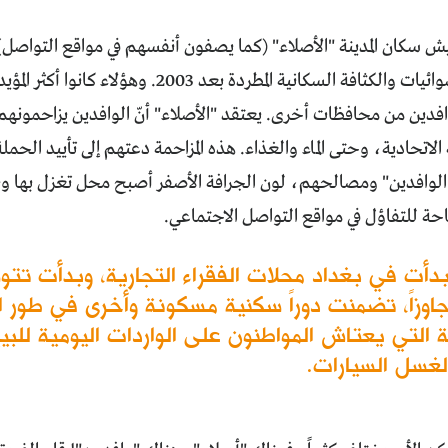
يش سكان المدينة "الأصلاء" (كما يصفون أنفسهم في مواقع التواصل)
قبل فورة العشوائيات والكثافة السكانية المطردة ب
وافدين من محافظات أخرى. يعتقد "الأصلاء" أنّ الوافدين يزاحمو
 الاتحادية، وحتى الماء والغذاء. هذه المزاحمة دعتهم إلى تأييد الحمل
لوافدين" ومصالحهم، لون الجرافة الأصفر أصبح محل تغزل بها وبا
ة للتفاؤل في مواقع التواصل الاجتماعي.
دأت في بغداد محلات الفقراء التجارية، وبدأت تت
اضي لوحده 3968 تجاوزاً، تضمنت دوراً سكنية مسكونة وأخرى في 
ة التي يعتاش المواطنون على الواردات اليومية لل
 لغسل السيارات.