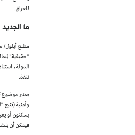
للعراق.
ما الجديد
مطلع أيلول/ سب
"حقيقية" لمعال
تنفذ.
يعتبر موضوع تج
وأمنية (تتبع "
يسكنون أو يعيش
فيمكن أن ينشب