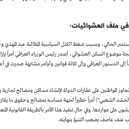
 في ملف العشوائيات؟
تمبر الحالي، وبسبب ضغط الكتل السياسية المطالبة عبد المهدي وح
جة موضوع السكن العشوائي، أصدر رئيس الوزراء العراقي أمراً بإزا
اوز المواطنين على عقارات الدولة لإنشاء مساكن ومصالح تجارية و
الحشد الشعبي") أمراً خطيراً لجهة مساسه بمصالح وحقوق ما يقارب 
ون على مواردها. وفي حال تنفيذ هذا الأمر بالطريقة القانونية المتع
 عنف عاصف يصعب التنبؤ بنهايته.