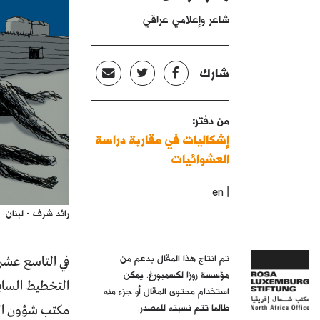
شاعر وإعلامي عراقي
شارك
من دفتر:
إشكاليات في مقاربة دراسة
العشوائيات
|
en
رائد شرف - لبنان
تم انتاج هذا المقال بدعم من
مؤسسة روزا لكسمبورغ. يمكن
التخطيط السابق
استخدام محتوى المقال أو جزء منه
طالما تتم نسبته للمصدر.
مكتب شؤون اللا