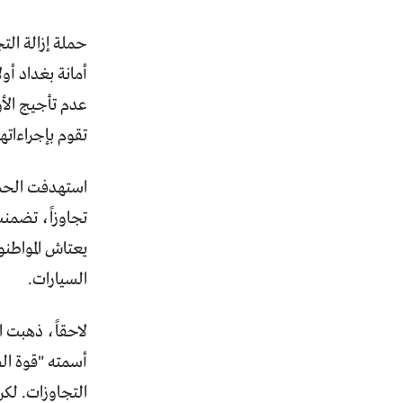
حملة إزالة الت
عدم تأجيج الأو
تقوم بإجراءاته
تجاوزاً، تضمنت
يعتاش المواطنو
السيارات.
لاحقاً، ذهبت ا
أسمته "قوة الص
التجاوزات. لك