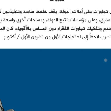
ن تجاوزات على أملاك الدولة، يقف خلفها ساسة وتنفيذيون ك
 السابق، وعلى مؤسسات تتبع الدولة، ومساحات أخرى واسع
هدم وتفكيك تجاوزات الفقراء دون المساس بالأقوياء، كان ال
سرب لاحقاً إلى احتجاجات الأول من تشرين الأول / أكتوبر.