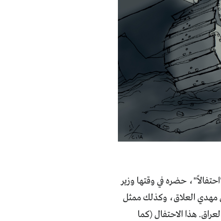
لتخطيط العراقية "احتفالاً"، حضره في وقتها وزير
بق مهدي العلاق، وكذلك ممثل
عراق. هذا الاحتفال (كما