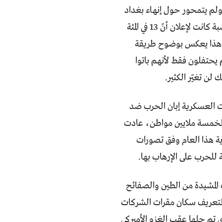
 ولم يتمحور حول إنهاء بغداد
لمديونيتها الخارجية. وفي الحقيقة، لم يكن هناك أي سبب للفرح والاحتفال. فالمناسبة كانت لإعلان أنّ 13 في المئة
ن هذا يعكس بوضوح طريقة
يحتفلون فقط لأنهم باتوا
لن تغيّر الكثير.
عمليات العسكرية إبان الحرب ضد
 الخمسة ملايين مواطن، عادت
ية هذا العام وفق تصورات
 للحرب على الإرهاب بها.
 المشيدة من الطين والصفائح
التعريف سكان مقرات الشركات
تم حلها عقب الغزو الأميركي