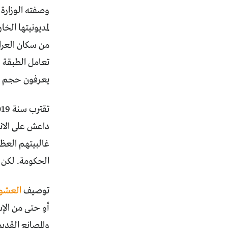
وصفته الوزارة 
من سكان العرا
تعامل الطبقة ا
يعرفون حجم الك
داعش على الان
غالبيتهم العظم
الحكومة. لكن ح
توصيف
العشوا
أو حتى من الإ
والمصانع القد