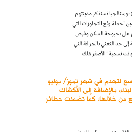
 نوستالجيا تستذكر مدينتهم
عد 2003. وهؤلاء كانوا أكثر المؤيدين لحملة رفع التجاوزات التي
نهم على بحبوحة السكن وفرص
ة إلى حد التغني بالجرافة التي
تت تسمية "الأصفر مَلِك
وسع لتهدم في شهر تموز/ يوليو
طور البناء، بالإضافة إلى الأكشاك
بيع من خلالها، كما تضمنت حظائر