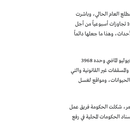
مطلع العام الحالي، وباشرت
أمانة بغداد أولاً وقبل الجميع بها، وقد كانت خطة إدارة العاصمة تقضي بتفكيك 10 تجاوزات أسبوعياً من أجل
حداث، وهذا ما جعلها دائماً
استهدفت الحملة أولاً محلات الفقراء التجارية وبدأت تتوسع لتهدم في شهر تموز /يوليو الماضي وحده 3968
المسقفات غير القانونية والتي
 الحيوانات، ومواقع لغسل
 الأمر، شكلت الحكومة فريق عمل
سناد الحكومات المحلية في رفع