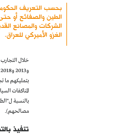
بحسب التعريف الحكومي 
الطين والصفائح أو حتى 
الشركات والمصانع القد
الغزو الأميركي للعراق.
و
بتمليكهم ما ت
المناكفات السيا
بالنسبة ل"الط
مصالحهم).
تنفيذ بالت