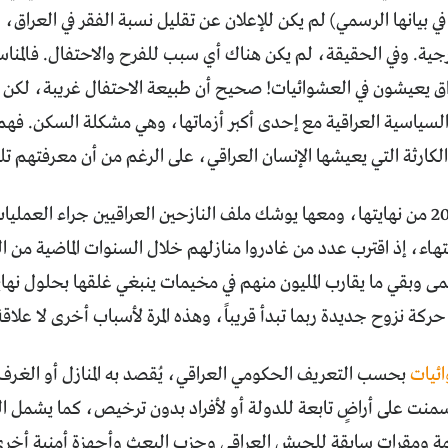
في بيانها الرسمي) لم يكن للإعلان عن تقليل نسبة الفقر في العراق،
ق يعيشون في العشوائيات! صحيح أن طبيعة الاحتفال غريبة، لك
لسياسية العراقية مع إحدى أكبر أزماتها، وهي مشكلة السكن. فهم 
ارثة التي يعيشها الإنسان العراقي، على الرغم من أن معرفتهم تلك 
تقترب سنة 2019 من نهايتها، ومعها يوشك ملف النازحين العراقيين جراء ال
تهاء، إذ اقترب عدد من غادروا منازلهم خلال السنوات الماضية من
ى وبقي ما يقارب المليون منهم في مخيمات ينبغي غلقها بحلول نها
ركة نزوح جديدة ربما تبدأ قريباً، وهذه المرة لأسباب أخرى لا علاقة
ئيات
بحسب التعريف الحكومي العراقي، يُقصد به المنازل أو الغرف
سمنت على أراضٍ تابعة للدولة أو لأفراد بدون ترخيص، كما يشمل 
يمة ومقرات سابقة للجيش العراقي وحزب البعث وأجهزة أمنية أخرى 