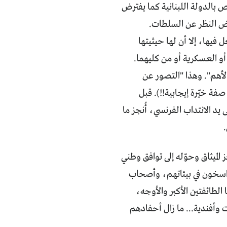
س خاص بالدولة اللبنانية كما يفترض
غض النظر عن السلطات.
فيها، إلا أن لها حيثيتها
أو العسكرية أو من كليهما.
لأهم". وهذا "التصور عن
فة خيّرة إيجابية!!). قبل
لكبير" على يد الانتداب الفرنسي، أُنجز ما
لميثاق وحوّله إلى توافق وطني
ء راسخون في بيئاتهم، وأصحاب
لطائفتين الأكبر والأوجه،
وأفندية... ما زال أحفادهم