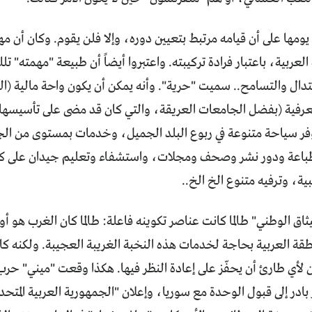
ء يومها على أن قيامه مرتبط بتعيين دوره، وإلا فلن يقوم. وكان أن م
 العربية، باعتبار فرادة تركيبته. واعتبروا أيضاً أن طبيعة "مهمته" تلك
عتدال والتسامح.. سميت "حرية". وأنه يمكن أن يكون واحة مالية (
عرفية (بفضل الجامعات العريقة، والتي كان قد مضى على تأسيسها م
فر سياحة متنوعة في ربوع البلد الجميل، وخدمات بمستوى من الجود
 طباعة ودور نشر وصحف ومجلات، واستشفاء وتعليم جيدان على كل ا
ة، وترفيه متنوع الخ الخ..
يثاق الوطني" طالما كانت عناصر تكوينه فاعلة: طالما كان الغرب هو أو
نطقة العربية بحاجة لخدمات هذه النخبة الغريبة العجيبة. ولكنه كان ات
 بادر إلى قبول الوحدة مع سوريا، وإعلان "الجمهورية العربية المتح