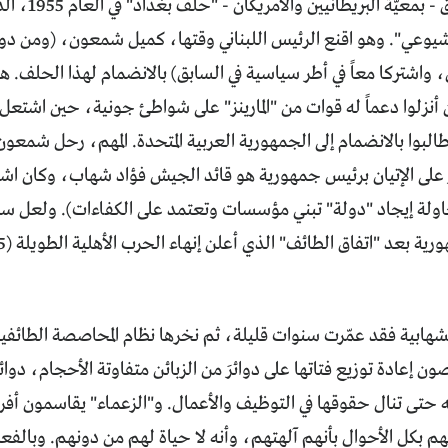
أسس في العراق 
الشيوعي". وهو اقنع الرئيس اللبناني وقتها، كميل شمعون، (ومن د
واشتركا معاً في أطر سياسية في السابق) بالانضمام لهذا الحلف. 
ن أنزلوا دعماً له قوات من "المارينز" على شواطئ جونية، حين اشتعل
لبوا بالانضمام إلى الجمهورية العربية المتحدة. المهم، رحل شمعون 
على الإتيان برئيس جمهورية هو قائد الجيش فؤاد شهاب، وكان اشته
ولة إيجاد "دولة" تبني مؤسسات وتعتمد على الكفاءات). ولعل سائ
لشهابية فقد عمّرت سنوات قليلة، ثم نخرها نظام المحاصصة الطائف
ن إعادة توزيع فتاتها على دوائرَ من الزبائن متفاوتة الأحجام، دوا
حتى تنال حقوقها في التوظيف والأعمال. و"الزعماء" يقاسمون أفراد 
هم بكل الأحوال بأنهم آلهتهم، وأنه لا حياة لهم من دونهم. وبالفعل