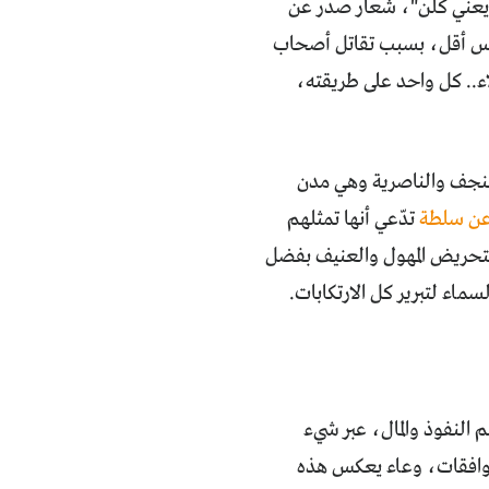
 يعني كلّن"، شعار صدر عن
ين طمرتهم النفايات، وليس أقل، بسبب تقاتل أصحاب
اء.. كل واحد على طريقته،
النجف والناصرية وهي مدن
عن سلطة
تدّعي أنها تمثلهم
التحريض المهول والعنيف بفضل
اء لتبرير كل الارتكابات.
 النفوذ والمال، عبر شيء
توافقات، وعاء يعكس هذه