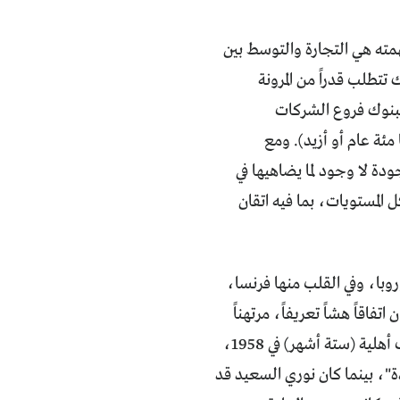
همته هي التجارة والتوسط بين
 تتطلب قدراً من المرونة
البنوك فروع الشركات
ئة عام أو أزيد). ومع
ة لا وجود لما يضاهيها في
لمستويات، بما فيه اتقان
روبا، وفي القلب منها فرنسا،
فاقاً هشاً تعريفاً، مرتهناً
إلى صفقة يمكن لأي طارئ أن يحفّز على إعادة النظر فيها. هكذا وقعت "ميني" حرب أهلية (ستة أشهر) في 1958،
دة"، بينما كان نوري السعيد قد