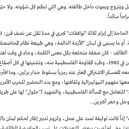
ويتزوج ويموت داخل طائفته. وهي التي تنظم كل شؤونه. ولا حيّز أب
جاً سائداً.
نة. أو ما يسمى في لبنان "الأزمة الدائمة، وهي طبيعة نظام المحاصص
 – الطائف – كان صفقة متخلعة بكل معنى الكلمة، وجاء في وقت اهتزا
الإسرائيلي للبنان في 1982، وطرد المقاومة الفلسطينية منه، وتشتيتها في ك
 المعسكر الاشتراكي المعبَّر عنه رمزياً بسقوط جدار برلين، وما افتُ
عها مفهوم النيوليبرالية وثقافتها، ومع بدء التحضير للحرب الأمري
 للتعامل مع المسألة الفلسطينية، والتمهيد لـ"حلول" لها على طريق
وجل وخفر أكبرين...
إذاً كانت توليفة تمت على عجل، ولزوم تدبير إطار لحكم لبنان بال
). وهي اختُصِرت ببعض التعديلات على نسب المحاصصة الطائفية، سوا