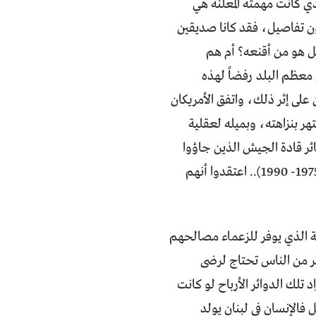
- بمعيّة البريطانيين والأمريكان - "حلف بغداد" في العام 1955، الذي كانت مهمته المعلنة هي
ون تفاصيل، فقد كانا صديقين
هل هو من أقنعه؟ أم هم
 معظم البلد رفضاً لهذه
على إثر ذلك، واتفق الأمريكان
ر بنزاهته، وبميله لعقلية
ر قادة الجيش الذين جاؤوا
كرؤساء للجمهورية بعد "اتفاق الطائف" الذي أعلن إنهاء الحرب الأهلية الطويلة (1975- 1990).. اعتقدوا أنهم
ية الذي يوفر للزعماء مصالحهم
ئر من الناس تحتاج لرضى
تلك الدوائر الأرباح لو كانت
 فالإنسان في لبنان يولد