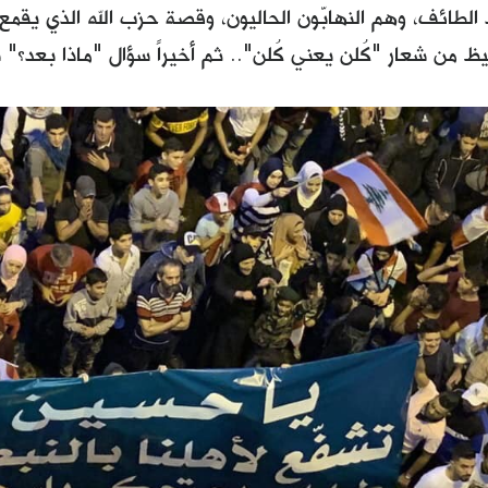
 الطائف، وهم النهابّون الحاليون، وقصة حزب الله الذي يقمع 
ظ من شعار "كُلن يعني كُلن".. ثم أخيراً سؤال "ماذا بعد؟" 