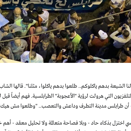
نا الشيعة بدهم ياكلوكم.. طلعوا بدهم ياكلوا، مثلنا". قالها الشاب 
لفزيون التي هرولت لرؤية "الأعجوبة" الطرابلسية. فهم أيضاً قيل
ً - أن طرابلس مدينة التطرف وداعش والتعصب.. "وطلعوا مش هيك"
ي اختزل بذكاء حاد - وبلا فصاحة متعالمة ولا تحليل معقد - أهم خ