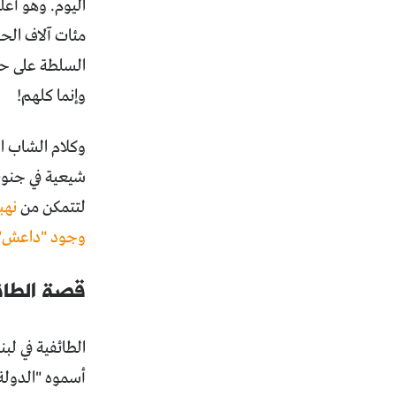
اليوم. وهو أعل
السلطة على حصص
وإنما كلهم!
وكلام الشاب ال
شيعية في جنوبه
لتتمكن من
نهب
وجود "داعش"
قصة الطائ
الطائفية في لب
أسموه "الدولة