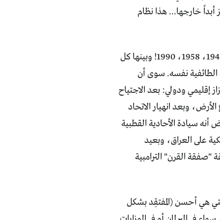
داً خارجها... هذا نظام
.. ها نحن أمام الحاجة إلى إبرام ثلاثة "توافقات" كبرى في مدة تقل عن نصف قرن: 1943، 1958، 1990! وبينها كل
ة الطائفية نفسه. سوى أن
ز إقليمي ودولي: بعد الاجتياح
ل أصقاع الأرض، وبعد انهيار الاتحاد
رض أنه سيادة الأحادية القطبية
كية على العراق، وبعيد
ة "صفقة القرن" الترامبية
تي هي أحسن (المفتقِد بشكل
ء في البرلمان أو في الوزارات