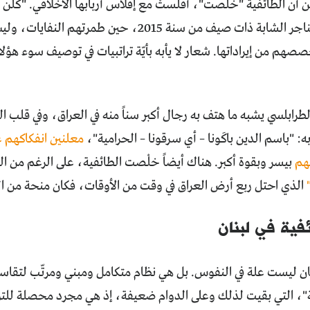
ن أن الطائفية "خلصت"، أفلستْ مع إفلاس أربابها الأخلاقي. "كلّن
مئات آلاف الحناجر الشابة ذات صيف من سنة 2015، ح
هم من إيراداتها. شعار لا يأبه بأيّة تراتبيات في توصيف سوء هؤل
طرابلسي يشبه ما هتف به رجال أكبر سناً منه في العراق، وفي قلب 
: "باسم الدين باكَونا – أي سرقونا – الحرامية"،
معلنين انفكاكهم 
هم
بيسر وبقوة أكبر. هناك أيضاً خلْصت الطائفية، على الرغم من 
الذي احتل ربع أرض العراق في وقت من الأوقات، فكان منحة من السم
فية في لبنان
نان ليست علة في النفوس. بل هي نظام متكامل ومبني ومرتّب لتقاسم
"، التي بقيت لذلك وعلى الدوام ضعيفة، إذ هي مجرد محصلة لل