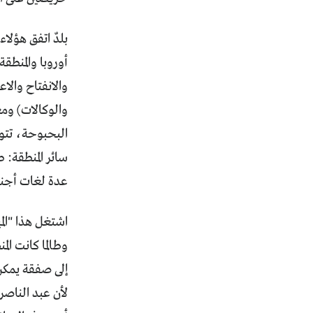
بلدٌ اتفق هؤلا
أوروبا والمنطقة
والانفتاح والا
والوكالات) وم
البحبوحة، تتو
سائر المنطقة:
عدة لغات أجنبي
اشتغل هذا "الم
وطالما كانت الم
لأن عبد الناصر