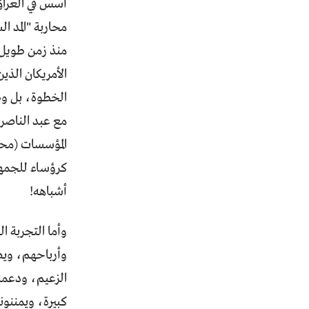
محاربة "المد 
منذ زمن طويل، 
الأمريكان الذي
الخطوة، بل وطا
مع عبد الناصر 
المؤسسات (محا
أشباهه!
وأما التجربة ا
وأرباحهم، ويصو
الزعيم، ودعمه 
كبيرة، ويمننون