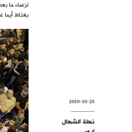
لزعماء ما بعد
يغتاظ أيما غي
2019-10-25
نهلة الشهال