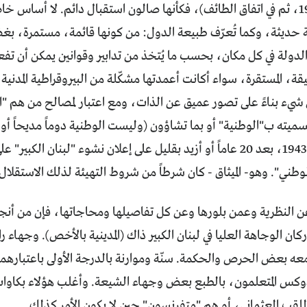
الأخيرة (في 1943، ثم في اتفاق الطائف)، فكأنها صالون استقبال دائم. لا أسا
ة حديثة، وكما تُعرّف طبيعة الدول: من كونها قائمة، مستمرة، ب
الدولة في كل مكان، بحسب ما يُتخذ من تدابير وقوانين يمكن أن تفعل 
ة، المستقرة، سواء أكانت أعمدتها مشكّلة من البيروقراطية المدنية 
 شيء بناءً على تصور عميق عن الذات، ومع اعتبار لمصالح من هم "ا
ميته ب"الوطنية" أو بما تشاؤون (وليست الوطنية دوماً مديحاً أو ص
الاستقلال، في 1943، بعد 20 عاماً أو أزيد بقليل على إعلان نشوء "لبنان ا
لوطني". وهو- الميثاق - كان شرطاً من شروط التهيئة لذلك الاستقلال.
النظرية وعمن بلورها وعن كل تفاصيلها ومحاجاتها، فإن من أنجز ا
أركان الوجاهة العليا في لبنان الكبير ذاك (المدينية بالأخص). وجها
ه بعض الحرص والحكمة. سنّة وموارنة بالدرجة الأولى باعتبارهما ا
وكس المتعلمون، بالطبع بعض وجهاء الشيعة. وأغلب هؤلاء بكاوات 
لقب العثماني، أو هم "متفرنسون" حين لا يكون الأمر كذلك.