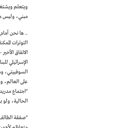
ويتعلم ويشتغل 
مبني، وليس مزا
التوترات الممك
الاتفاق الأخير
السوفييتي، ومعه
على العالم، وم
"اجتماع مدريد"
الحالية، ولو ب
"صفقة الطائف" 
متعاظم لأهميته