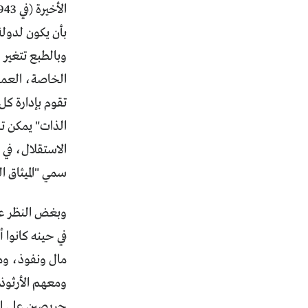
بأن يكون لدول
وبالطبع تتغير 
الخاصة، العميق
تقوم بإدارة كل
الذات" يمكن تس
سمي "الميثاق ا
وبغض النظر عن 
في حينه كانوا 
مال ونفوذ، ومع
ومعهم الأرثوذ
حريصين على ال