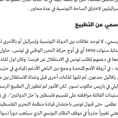
ائيليين لاختراق الساحة التونسية في عدة محاور..
رسمي من التطبيع
رسمي، لا توجد علاقات بين الدولة التونسية وإسرائيل أو بالأحرى 
علانية). فمنذ بداية سنوات 1950 أي في أوج حركة التحرر الوطني في
معا في دعمهم لمطلب تونس في الاستقلال عن فرنسا. وكان اول لقاء،
 ، في أروقة الأمم المتحدة وجمع بين الباهي الأدغم (قيادي في حزب
رافائيل جدعون. ثم تلتها لقاءات أخرى قبل وغداة الاستقلال بين 
ئيلي في باريس جاكوب تسور. لكن الأمور لم تتطور إلى التطبيع الر
ستينات الفائتة موافقته على تقسيم فلسطين و"حل الدولتين"، في زم
عظمى. حتى قبول تونس باحتضان قيادة منظمة التحرير الفلسطينية 
كن يعني تغييراً جذرياً في موقف النظام التونسي الذي سيلعب دوراً (سوا