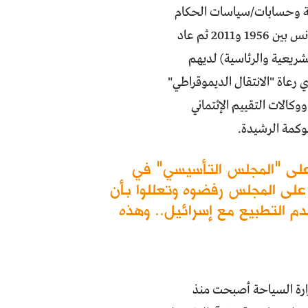
سية وحسابات/سياسات الحكام
الجدد. اذ يبدو ان الإسلاميين و"الدساترة" (أبناء "الحزب الدستوري" الذي حكم تونس بين 1956 و2011 ثم عاد
خابات التشريعية والرئاسية) لديهم
رعاة "الانتقال الديموقراطي"
وكالات التقييم الإئتماني
حوكمة الرشيدة.
 على "المجلس التأسيسي" في
ن على المجلس رفضوه وتعللوا بأن
دم التطبيع مع إسرائيل.. وهذه
ارة السياحة أصبحت منذ