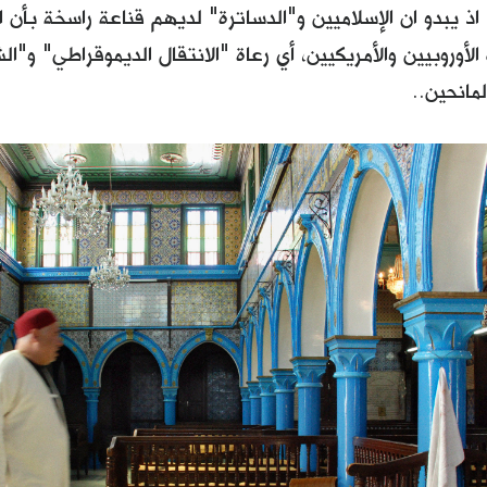
 اذ يبدو ان الإسلاميين و"الدساترة" لديهم قناعة راسخة بأ
وروبيين والأمريكيين، أي رعاة "الانتقال الديموقراطي" و"ال
مانحين..