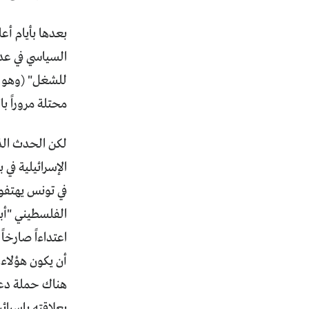
للشغل" (وهو ال
محتلة مروراً ب
الإسرائيلية في 
في تونس يهتفون
اعتداءاً صارخاً
أن يكون هؤلاء 
هناك حملة دعائ
بعلاقته بإسرا