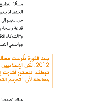
مسألة التطبيع
قناعة راسخة ب
و"الشركاء الاقت
وواضعي التصنيف
بعد الثورة طُرحت مسأل
2012، لكن الإسلام
توطئة الدستور أشارت إل
مغالطة لأن "تجريم التط
هناك "صدف" غر