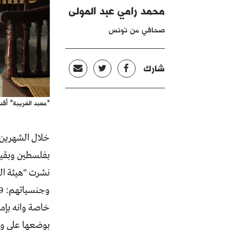
محمد رامي عبد المولى
صحافي من تونس
شارك
"معبد الغريبة" أق
خلال الشهرين ا
خاصة وانه بإمك
بوضعها على وث