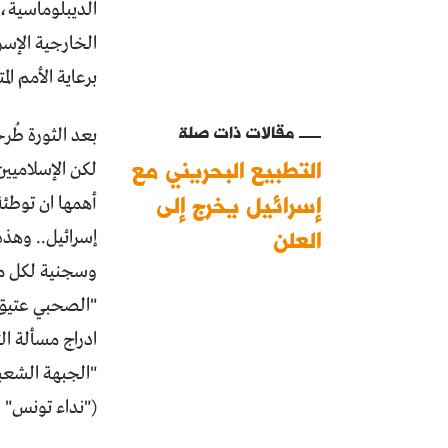
الديبلوماسية، 
برعاية الأمم ا
مقالات ذات صلة
التطبيع البحريني مع
لكن الإسلاميين
إسرائيل يخرج إلى
أهمها ان توطئ
العلن
إسرائيل.. وهذ
وسجنية لكل مط
"الصحبي عتيق"
ادراج مسألة ال
("نداء تونس"