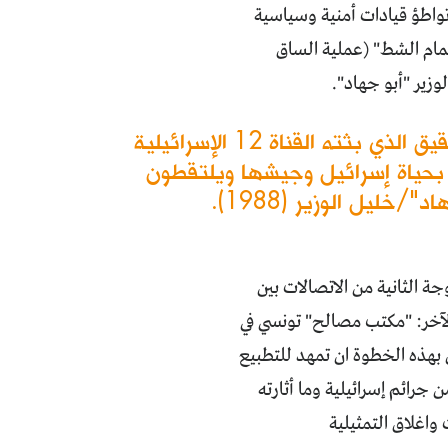
واطؤ قيادات أمنية وسياسية
مام الشط" (عملية الساق
الحدث الذي حظي بتغطية إعلامية أكبر واثار ردود فعل أكثر وأقوى هو التحقيق الذي بثته القناة 12 الإسرائيلية
بحياة إسرائيل وجيشها ويلتقطون
ليل الوزير (1988).
ة الثانية من الاتصالات بين
الآخر: "مكتب مصالح" تونسي في
نس. كان يفترض بهذه الخطوة ان تمهد للتطبيع
فاضة الثانية في أيلول/سبتمبر 2000 وما رافقها من جرائم إسرائيلية وما أثارته
اغلاق التمثيلية