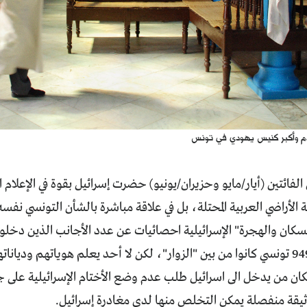
دم وأكبر كنيس يهودي في تونس
لفائتين (أيار/مايو وحزيران/يونيو) حضرت إسرائيل بقوة في الإعلام
وجنسياتهم: 949 تونسي كانوا من بين "الزوار"، لكن لا أحد يعلم هوياتهم 
ان من يدخل الى اسرائيل طلب عدم وضع الأختام الإسرائيلية على ج
يقة منفصلة يمكن التخلص منها لدى مغادرة إسرائيل.