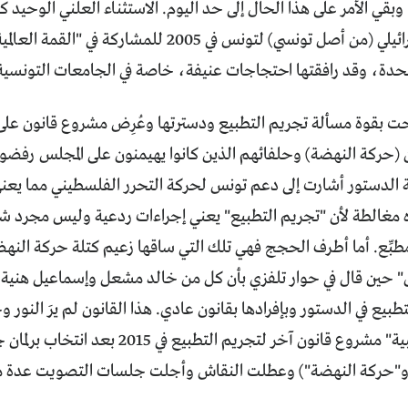
وبقي الأمر على هذا الحال إلى حد اليوم. الاستثناء العلني الوحيد ك
الخارجية الإسرائيلي (من أصل تونسي) لتونس في 2005 لل
لمتحدة، وقد رافقتها احتجاجات عنيفة، خاصة في الجامعات التونسية
 (حركة النهضة) وحلفائهم الذين كانوا يهيمنون على المجلس رفضوا
ة الدستور أشارت إلى دعم تونس لحركة التحرر الفلسطيني مما يعني
ه مغالطة لأن "تجريم التطبيع" يعني إجراءات ردعية وليس مجرد ش
بِّع. أما أطرف الحجج فهي تلك التي ساقها زعيم كتلة حركة النهض
 حين قال في حوار تلفزي بأن كل من خالد مشعل وإسماعيل هنية 
تطبيع في الدستور وبإفرادها بقانون عادي. هذا القانون لم يرَ النو
"الجبهة الشعبية" مشروع قانون آخر لتجريم ال
 و"حركة النهضة") وعطلت النقاش وأجلت جلسات التصويت عدة م