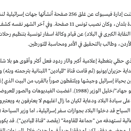
بعدها بأيام أعلنت إدارة فيسبوك عن غلق 256 صفحة أنشأتها ج
السياسي في عدة بلدان، وكان نصيب تونس 11 صفحة. وفي آخر ا
نقابة الكبرى في البلاد) عن قيام وكالة اسفار تونسية بتنظيم رح
الأردن، وطالب بالتحقيق في الأمر ومحاسبة المتورطين.
بداية حزيران/يونيو (ثم قامت قناة "الميادين" اللبنانية بترجمته وبثه) 
 بحياة إسرائيل وجيشها ويلتقطون صوراً بالقرب من البيت الذي إغ
الفلسطيني "أبو جهاد"/خليل الوزير (1988). اغضبت الفيديوهات وا
 على سيادة البلاد ودعاية لكيان ما زال اغلبهم لا يعترفون به ويعتبرون
السياح قد دخلوا البلاد بجوازات سفر إسرائيلية، اما وزير السياحة 
ية تستهدفه من "جماعة المقاومة" (يقصد "قناة الميادين"). قد يكون
ئيل محض صدفة، لكن لو دققنا جيداً في ما حدث خلال السنوات الف