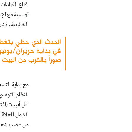
اقناع القيادا
تونسية مع الإ
الخشبية، تشرين الاول/ أكتوبر 1985) وكذلك ع
في بداية حزيران/يونيو
صوراً بالقرب من البيت ال
مع بداية التسع
النظام التونسي
من غضب شعبي ف