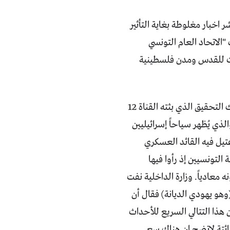
هات إسرائيلية لنشر اخبار مغلوطة بغاية التأثير
لشهر نفسه كشف "الاتحاد العام التونسي
لات للقدس ومدن فلسطينية
لكن الحدث الذي حظي بتغطية إعلامية أكبر واثار ردود فعل أكثر وأقوى هو بلا شك التحقيق الذي بثته القناة 12
والذي يُظهر سياحاً إسرائيليين
تيل فيه القائد العسكري
لصور المعروضة التونسيين إذ رأوا فيها
ه معادياً. وزارة الداخلية نفت
(وهو يهودي الديانة) فقال أن
 هذا التتالي السريع للأحداث
ائتة لاتضح ان هناك سعي