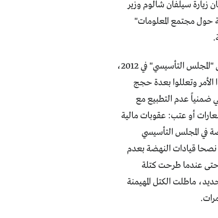
ان زيارة سيلفان شالوم وزير
مشاركة في "القمة العالمية حول مجتمع المعلومات"
.
بعد الثورة طُرحت بقوة مسألة تجريم التطبيع ودسترتها وعُرِض مشروع قانون على "المجلس التأسيسي" في 2012،
 الأمر وتعللوا بعدة حجج
 ضمنياً عدم التطبيع مع
عارات أو عتب: عقوبات مالية
ة في المجلس التأسيسي
نصحا قيادات النهضة بعدم
ر وحتى عندما طرحت كتلة
تطبيع في 2015 بعد انتخاب برلمان جديد، ماطلت الكتل المهيمنة
رات.