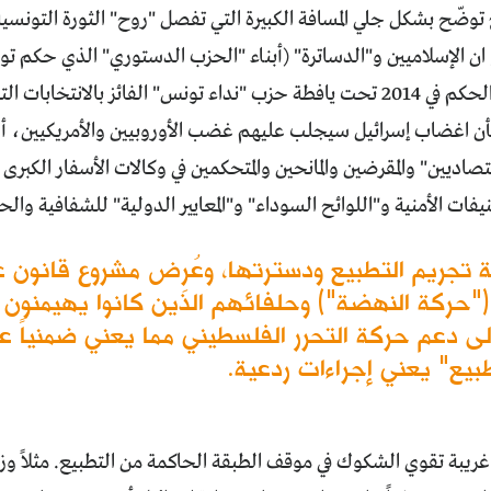
 توضّح بشكل جلي المسافة الكبيرة التي تفصل "روح" الثورة التون
جزء منهم إلى الحكم في 2014 تحت يافطة حزب "نداء تونس" الفائز بالانت
أن اغضاب إسرائيل سيجلب عليهم غضب الأوروبيين والأمريكيين، أي 
صاديين" والمقرضين والمانحين والمتحكمين في وكالات الأسفار الكبرى و
ات الأمنية و"اللوائح السوداء" و"المعايير الدولية" للشفافية وال
ة تجريم التطبيع ودسترتها، وعُرِض مشروع قانون
يين ("حركة النهضة") وحلفائهم الذين كانوا يهيمنو
ى دعم حركة التحرر الفلسطيني مما يعني ضمنياً ع
بيع" يعني إجراءات ردعية.
يبة تقوي الشكوك في موقف الطبقة الحاكمة من التطبيع. مثلاً وز