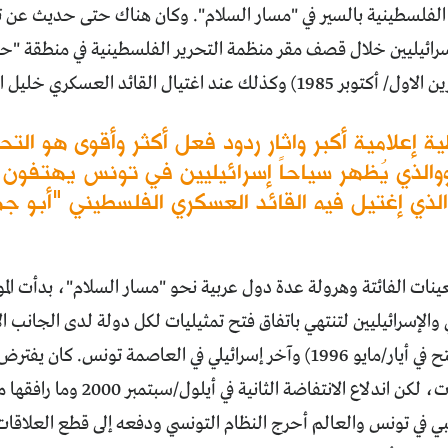
ت الفلسطينية بالسير في "مسار السلام". وكان هناك حتى حديث عن ت
سرائيليين خلال قصف مقر منظمة التحرير الفلسطينية في منطقة "ح
ند اغتيال القائد العسكري خليل الوزير "أبو جهاد".
والذي يُظهر سياحاً إسرائيليين في تونس يهتفون 
ذي إغتيل فيه القائد العسكري الفلسطيني "أبو جهاد"/خ
ينات الفائتة وهرولة عدة دول عربية نحو "مسار السلام"، بدأت الموج
 والإسرائيليين لتنتهي باتفاق فتح تمثيليات لكل دولة لدى الجانب 
"تل أبيب" (افتتح في أيار/مايو 1996) وآخر إسرائيلي في العاصمة تو
الكامل للعلاقات، لكن اندلاع الانت
ي تونس والعالم أحرج النظام التونسي ودفعه إلى قطع العلاقات و