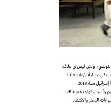
 التونسي، ولكن ليس في علاقة
بفلسطين وبقية الأراضي العربية المحتلة، بل في علاقة مباشرة بالشأن التونسي نفسه. ففي بداية أيار/مايو 2019
نشرت "هيئة السكان والهجرة" الإسرائيلية احصائيات عن عدد الأجانب الذين دخلوا إسرائيل سنة 2018
ودياناتهم وأسباب تواجدهم هناك،
وازات السفر والاكتفاء