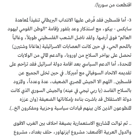
اقتطعت من سوريا).
3- أما فلسطين فقد فُرض عليها الانتداب البريطاني تنفيذاً لمعاهدة
سايكس - بيكو، مع استذكار وعد بلفور بإقامة "الوطن القومي ليهود
العالم" فوق أرضها. ولقد ناضل الشعب الفلسطيني طويلاً، وغالباً
باللحم الحي، في حين كانت العصابات الاسرائيلية (هاغانا وشتيرن)
تحصل على بواخر السلاح من اوروبا، والدعم المالي من الولايات
المتحدة، أما الدعم السياسي بعد اقامة دولة اسرائيل فقد تزاحم على
تقديمه الاتحاد السوفياتي مع أميركا.. في حين تخلى الجميع عن
فلسطين.. اللهم الا الجيش المصري الضعيف، عدة وعدداً، والمزود
بالسلاح الفاسد (يا ربي تيجي في عينه) والجيش السوري الذي كانت
دولة الاستقلال قد باشرت بناءه بإمكاناتها الضعيفة (وان عززه
المتطوعون الذين كان بينهم قيادات سياسية وحزبية ومفكرون الخ..).
.. ثم توالت المشاريع الاستعمارية بصيغة احلاف بين الغرب الاقوى
والدول العربية الأضعف: مشروع ايزنهاور، حلف بغداد، مشروع