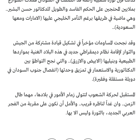
كذلك فإن ثورة شعبية رائعة قد انطلقت في السودان فملأت الشوارع
بملايين المحتجين على الحكم الفاسد والطويل للدكتاتور حسن البشير..
وهي ماضية في طريقها برغم التآمر الخليجي عليها (الامارات ومعها
السعودية)..
وقد نجحت المساومات مؤخراً في تشكيل قيادة مشتركة من الجيش
والثوار لإقامة نظام ديمقراطي جديد في هذه البلاد الغنية بمواردها
الطبيعية وبنيليها (الابيض والازرق).. والتي نجح التواطؤ بين
الدكتاتورية والاستعمار في تمزيق وحدتها (انفصال جنوب السودان في
دويلة مستقلة وفقيرة).
المستقبل لحركة الشعوب لتتولى زمام الأمور في بلادها، مهما طال
الزمن.. وان غداً لناظره قريب.. والأمل أن نكون على مقربة من الفجر
العربي الجديد، بالثورة وليس الا بها.