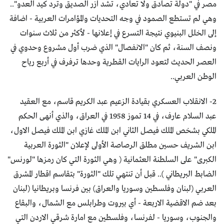
مصر في "دولة تصادق ولا تعادي، تشد ازر الصديق وترد كيد العدو"..
وهي لم تستطع الصمود في وجه التحديات والمؤامرات العربية - اضافة
إلى الخلل البنيوي نتيجة التسرع في إعلانها - لأكثر من ثلاث سنوات
ونصف السنة، ثم كان "الانفصال" الذي ضرب أول مشروع وحدوي في
العصر الحديث لتعود الرايات القطرية وحدها ترفرف في أربع رياح
الوطن العربي..
2- الانقلاب العسكري بقيادة الزعيم عبد الكريم قاسم، مع العقيد
عبد السلام عارف، في 14 تموز 1958 في العراق، والذي أنهى الحكم
الملكي بشخص الملك فيصل الثاني ابن الملك غازي ابن الملك فيصل الاول،
ابن الشريف حسين مطلق الرصاصة الأولى لإعلان "الثورة العربية
الكبرى" على السلطنة العثمانية ( وهي الثورة التي كان رمزها "لورنس"
الضابط البريطاني ).. قبل أن تنتهي تلك "الثورة" بتقاسم اقطار المشرق
العربي (لبنان وفلسطين وسوريا والعراق) بين فرنسا وبريطانيا (لبنان
بعد ضم الاقضية الاربعة - أي بيروت وطرابلس مع الشمال، والبقاع
والجنوب، وسوريا - لفرنسا، وفلسطين مع امارة شرقي الاردن التي