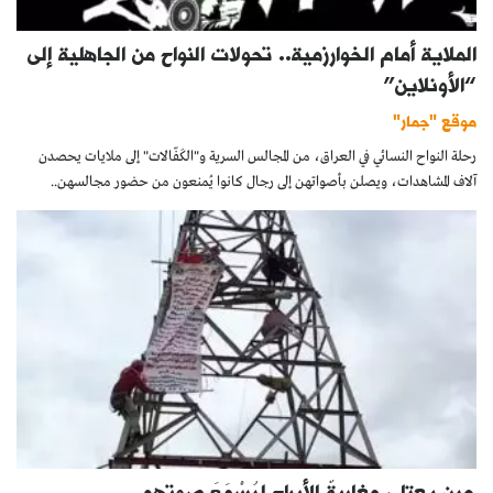
الملاية أمام الخوارزمية.. تحولات النواح من الجاهلية إلى
“الأونلاين”
موقع "جمار"
رحلة النواح النسائي في العراق، من المجالس السرية و"الكَفّالات" إلى ملايات يحصدن
آلاف المشاهدات، ويصلن بأصواتهن إلى رجال كانوا يُمنعون من حضور مجالسهن..
حين يعتلي مغاربةٌ الأبراج ليُسْمَعَ صوتهم