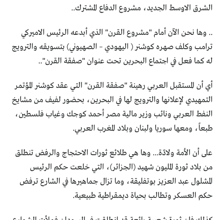
الشرق الاوسط الجديد، مشروع الدفاع المشترك..
.. وها نحن الآن أمام "مشروع القرن" الذي أبدعه الرئيس الاميركي
ترامب وكلف صهره كوشنر ( اليهودي – الصهيوني) بتسويقه والترويج
له كما فعل في اجتماع البحرين تحت عنوان "صفقة القرن"..
أي أن المستقبل العربي رهينة "صفقة القرن" التي عقد كوشنر المؤتمر
التمهيدي لإعلانها والترويج لها في البحرين، بحضور لفيف من مشايخ
النفط العربي ونائب وزير مالية مصر أحمد كوجك وغياب فلسطين،
طبعاً، ومعها سوريا ولبنان وبلاد المغرب العربي.
على أن الأمة ولادّة... وها هي طلائع ثورات الاحتجاج والرفض تنطلق
من بلاد ثورة المليون شهيد (الجزائر)، التي خلعت حكم الرئيس
المشلول عبد العزيز بوتفليقة، وما تزال جماهيرها في الشارع ترفض
حكم العسكر وتطالب بحياة ديمقراطية طبيعية.