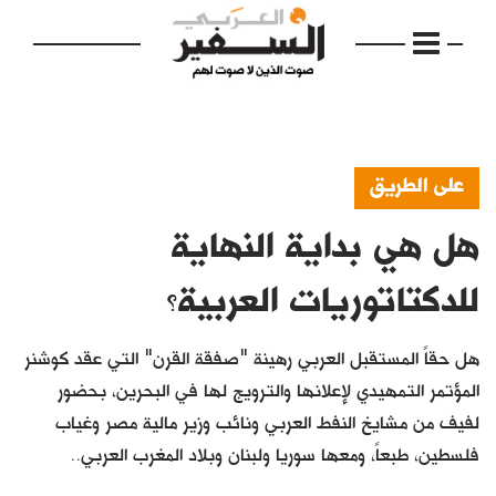
على الطريق
هل هي بداية النهاية
الرئيسية
مواضيع
للدكتاتوريات العربية؟
إفتتاحية
هل حقاً المستقبل العربي رهينة "صفقة القرن" التي عقد كوشنر
فكرة
المؤتمر التمهيدي لإعلانها والترويج لها في البحرين، بحضور
لفيف من مشايخ النفط العربي ونائب وزير مالية مصر وغياب
دفاتر
فلسطين، طبعاً، ومعها سوريا ولبنان وبلاد المغرب العربي..
بالصورة