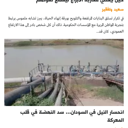
سعيد ولفقير
في تكرار تسلق البنايات المرتفعة والتلويح بورقة إنهاء الحياة، يبرز تشابه ملموس يرتبط
بتجربة المواطن المريرة مع المؤسسات الحكومية. ذلك أن كل شخص بادر إلى هذا الارتفاع
العمودي، كان قد...
انحسار النيل في السودان… سد النهضة في قلب
المعركة