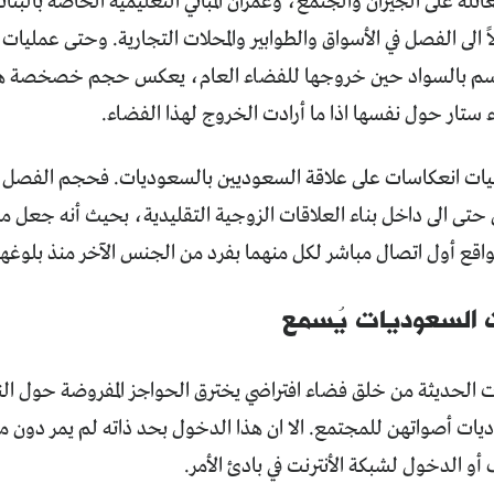
عائلة على الجيران والجتمع، وعمران المباني التعليمية الخاصة با
الى الفصل في الأسواق والطوابير والمحلات التجارية. وحتى عمل
والمتسم بالسواد حين خروجها للفضاء العام، يعكس حجم خصخصة هذ
اء ستار حول نفسها اذا ما أرادت الخروج لهذا الفضاء.
يات انعكاسات على علاقة السعوديين بالسعوديات. فحجم الفصل ا
تى الى داخل بناء العلاقات الزوجية التقليدية، بحيث أنه جعل من
لواقع أول اتصال مباشر لكل منهما بفرد من الجنس الآخر منذ بلوغهم
 السعوديات يُسمع
ت الحديثة من خلق فضاء افتراضي يخترق الحواجز المفروضة حول ا
يات أصواتهن للمجتمع. الا ان هذا الدخول بحد ذاته لم يمر دون مق
 أو الدخول لشبكة الأنترنت في بادئ الأمر.