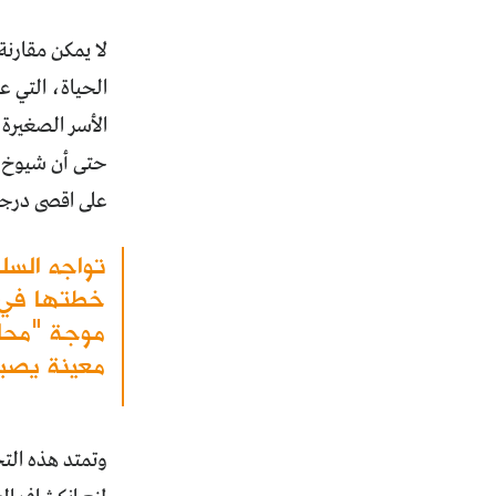
لا يمكن مقارن
الحياة، التي ع
الأسر الصغيرة 
حتى أن شيوخ ا
على اقصى درج
تواجه السل
خطتها في ت
موجة "محار
معينة يصبح
وتمتد هذه التج