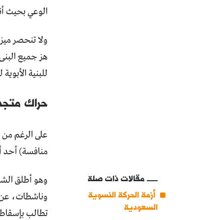
الوعي بحيث أن
ولا تنحصر ميز
هز جميع البنى 
للبنية الأبوية 
حراك متجد
على الرغم من ا
منافسة) أحد أع
مقالات ذات صلة
وهو أطلق الشر
أزمة الحركة النسوية
وناشطات، عن ش
السعودية
تطالب بإسقاط ول