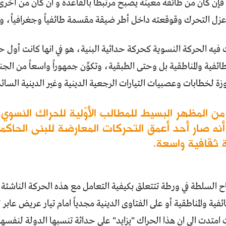
 فإن كان من طائفة معينة يصبح مرتبطاً بالقاعدة و ان كان من أخر
عزل التحرك وقوقعته داخل أطر ضيقة مقسمة طائفياً وجغرافياً، و
ت فيه الحركة النسوية كحركة حداثية البنية، هو في انها كانت أو
ائفية والمناطقية بل وحتى الطبقية، وتكوِّن جمهوراً واسعاً من ال
وزة لخطابات وعصبيات التيارات الرجعية الدينية وغير الدينية السائد
ن المظهر البسيط للمطالب الأوّلية للحراك النسوي،
ا أنه صار أحد أعمق التحركات المعارضة للبنى الحاكم
 ثقافية واسعة.
ح السلطة في ورطة تتتعلق بكيفية التعامل مع هذه الحركة الناشئة
فية والمناطقية أو على الفتاوى الدينية مجدياً امام تيار عريض عابر 
متدت الى ان هذا الحراك "يزايد" على حداثة تنسبها الدولة لنفسها