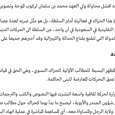
ه افشل محاولة ولي العهد محمد بن سلمان لركوب الموجة وتصوير 
ة هذا الحراك في فعاليته أمام السلطة، بل هو مثّل ضربه لعدة عص
التقليدية في السعودية في آن واحد، من السلطة الى الحركات الديني
للدولة التي تتقنع بقناع الحداثة والليبرالية وقد أجبرهم جميعاً على
د
لمظهر البسيط للمطالب الأوّلية للحراك النسوي، وهي الحق في قيادة 
مق التحركات المعارضة للبنى الحاكمة.
ارة لحركة ثقافية واسعة انتشرت فيها النصوص والكتب والترجمات 
ؤون الجندر والأبوية، ليصبح ما بدأ يوما كحراك حول مطالب م
اية الرجل والمساواة معه، أي المساهمة المباشرة في عملية انهاء البني