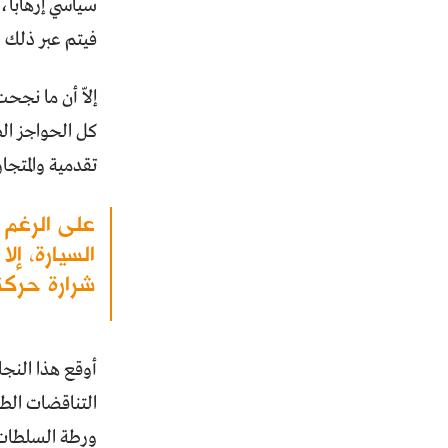
سياسي إرهاباً،
فيتم عبر ذلك 
إلاّ أن ما نجح
كل الحواجز الط
تقدمية والمتجا
على الرغم م
السيارة، إل
شرارة حركة
أوقع هذا النجا
التناقضات الطائ
ورطة السلطات ا