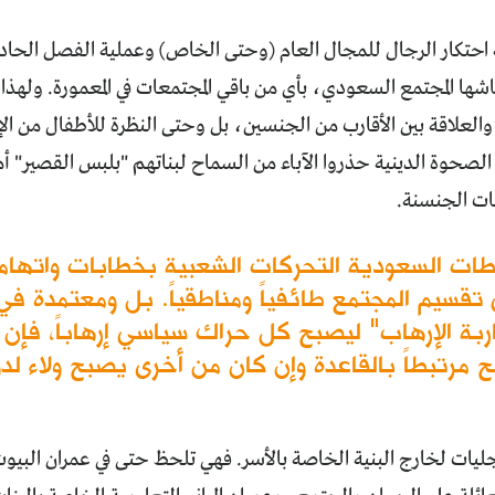
ة احتكار الرجال للمجال العام (وحتى الخاص) وعملية الفصل الحاد
اشها المجتمع السعودي، بأي من باقي المجتمعات في المعمورة. ولهذا 
والعلاقة بين الأقارب من الجنسين، بل وحتى النظرة للأطفال من الإن
لصحوة الدينية حذروا الآباء من السماح لبناتهم "بلبس القصير" أ
ات الجنسنة.
طات السعودية التحركات الشعبية بخطابات واتهام
قسيم المجتمع طائفياً ومناطقياً. بل ومعتمدة في
بة الإرهاب" ليصبح كل حراك سياسي إرهاباً، فإن
 مرتبطاً بالقاعدة وإن كان من أخرى يصبح ولاء لدو
ليات لخارج البنية الخاصة بالأسر. فهي تلحظ حتى في عمران البيو