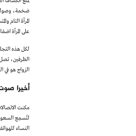
لمنع انكشاف ال
ضخمة، وصولاً 
المرأة التام 
على المرأة اضف
لكل هذه التجل
الطرفين، تصل ح
الزواج هو في ا
أخيرا صوت
مكنت الاتصالا
لتُسمِع السعود
النساء للهواتف