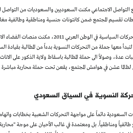
ع التواصل الاجتماعي مكنت السعوديين والسعوديات من التواصل ال
ات تقسيم المجتمع ضمن كانتونات جنسية ومناطقية وطائفية مغل
ومع موجة التحركات السياسية في الوطن العربي 2011
بدأ معها جملة من التحركات النسوية بدءاً من المطالبة بقيادة الس
ت عدة، وصولاً الى حملة المطالبة باسقاط ولاية الذكور على الان
تي لطالما عشن في هوامش المجتمع، يقعن تحت حملة محاربة مباشر
حركة النسوية في السياق السعودي
السعودية دائماً على مواجهة التحركات الشعبية بخطابات واتهام
طائفياً ومناطقياً. بل ومعتمدة في غالب الأحيان على موجة "محارب