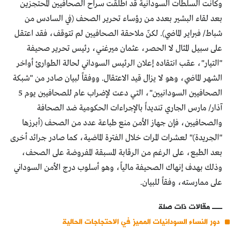
وكانت السلطات السودانية قد أطلقت سراح الصحافيين المحتجزين
بعد لقاء البشير بعدد من رؤساء تحرير الصحف (في السادس من
شباط/ فبراير الماضي). لكنّ ملاحقة الصحافيين لم تتوقف، فقد اعتقل
على سبيل المثال لا الحصر، عثمان ميرغني، رئيس تحرير صحيفة
"التيار"، عقب انتقاده إعلان الرئيس السوداني لحالة الطوارئ أواخر
الشهر الماضي، وهو لا يزال قيد الاعتقال. ووفقاً لبيان صادر من "شبكة
الصحافيين السودانيين"، التي دعت لإضراب عام للصحافيين يوم 5
آذار/ مارس الجاري تنديداً بالإجراءات الحكومية ضد الصحافة
والصحافيين، فإن جهاز الأمن منع طباعة عدد من الصحف (أبرزها
"الجريدة)" لعشرات المرات خلال الفترة الماضية، كما صادر جرائد أخرى
بعد الطبع، على الرغم من الرقابة المسبقة المفروضة على الصحف،
وذلك بهدف إنهاك الصحيفة مالياً، وهو أسلوب درج الأمن السوداني
على ممارسته، وفقاً للبيان.
مقالات ذات صلة
دور النساء السودانيات المميز في الاحتجاجات الحالية