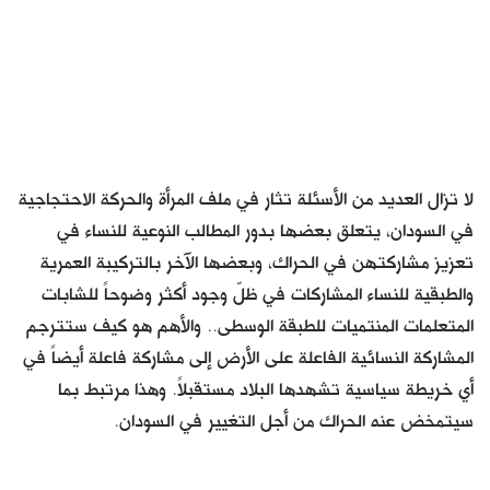
لا تزال العديد من الأسئلة تثار في ملف المرأة والحركة الاحتجاجية
في السودان، يتعلق بعضها بدور المطالب النوعية للنساء في
تعزيز مشاركتهن في الحراك، وبعضها الآخر بالتركيبة العمرية
والطبقية للنساء المشاركات في ظلّ وجود أكثر وضوحاً للشابات
المتعلمات المنتميات للطبقة الوسطى.. والأهم هو كيف ستترجم
المشاركة النسائية الفاعلة على الأرض إلى مشاركة فاعلة أيضاً في
أي خريطة سياسية تشهدها البلاد مستقبلاً. وهذا مرتبط بما
سيتمخض عنه الحراك من أجل التغيير في السودان.