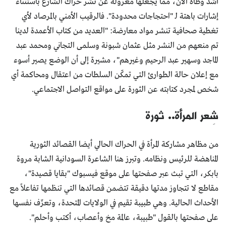
أشد وطأة الآن، مما يجعلها معزولة عن نشر حراك الشارع باستثناء
إشارات باهتة لـ "احتجاجات محدودة". فالرقيب الأمني بالمرصاد لأي
تغطية صحافية تنشر مواد معارضة: "العديد من كتاب الأعمدة لدينا
تم منعهم من النشر مثل عثمان شبونة وسلمى التجاني ومحمد عبد
الماجد وسهير عبد الرحيم وغيرهم"، مشيرة إلى أن الوضع يصير أسوء
مع إعلان حالة الطوارئ التي تمكّن السلطات من اعتقال ومحاكمة أي
شخص لمجرد كتابته عن الثورة على مواقع التواصل الاجتماعي.
شِعر المرأة.. ثورة
من مظاهر مشاركة المرأة في الحراك الحالي أيضا القصائد الثورية
المناهضة للرئيس ونظامه. وتبرز هنا الشاعرة السودانية الشابة مروة
بابكر، التي تبث عبر صفحتها على موقع فيسبوك "بقايا قصيدة"،
مقاطع لا تتجاوز مدتها دقيقة تتضمن قصائدها التي تنظمها تفاعلاً مع
الأحداث الحالية. وهي طبيبة تقيم في الولايات المتحدة، وتعرِّف نفسها
على صفحتها بالقول "طبيبة، عالمة مخ وأعصاب، أكتب وأحلم".