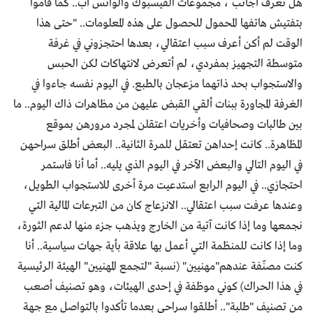
هل تعرف أجانب ، مجموعات الفيسبوك والواتس أب.. كما قاموا
بتفتيش هاتفها المحمول للحصول على هذه المعلومات.. "حتى هذا
الوقت لم أكن أعرف سبب اعتقالي، بعدها احتجزوني في غرفة
متوسطة التجهيز بمفردي، لم أتعرض لانتهاكات لكن الحبس
والاستجواب بحد ذاتهما مزعجان بالطبع. في اليوم نفسه جاءوا في
الغرفة المجاورة ببنات ألقي القبض عليهن من مظاهرات ذاك اليوم.. ما
بين طالبات وصحافيات وأخريات اعتقلن لمجرد مرورهن بموقع
المظاهرة.. كانت إحداهن تعتقل للمرة الثانية.. البعض أطلق سراحهن
في اليوم التالي والبعض الآخر في اليوم الذي يليه.. أما أنا فاستمر
احتجازي.. في اليوم الرابع استدعيت مرة أخرى للاستجواب الطويل،
وعندها عرفت سبب اعتقالي.. الانزعاج كان من التبرعات المالية التي
نجمعها وما إذا كانت آتية من الخارج ويذهب جزء منها لدعم الثورة،
وما إذا كانت للمنظمة التي أعمل بها علاقة بأية جهات سياسية.. أنا
كنت مصنّفة عندهم"مهنيين" (نسبة "لتجمع المهنيين" الهيئة الرئيسية
في هذا الحراك) كوني موظفة في إحدى الهيئات، وهو تصنيف أصعب
من تصنيف "طلبة".. أطلقوا سراحي بعدما تأكدوا بالتواصل مع جهة