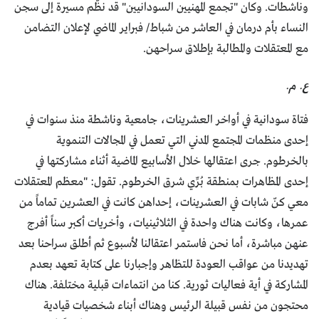
وناشطات. وكان "تجمع المهنيين السودانيين" قد نظّم مسيرة إلى سجن
النساء بأم درمان في العاشر من شباط/ فبراير الماضي لإعلان التضامن
مع المعتقلات والمطالبة بإطلاق سراحهن.
ع. م.
فتاة سودانية في أواخر العشرينات، جامعية وناشطة منذ سنوات في
إحدى منظمات المجتمع المدني التي تعمل في المجالات التنموية
بالخرطوم. جرى اعتقالها خلال الأسابيع الماضية أثناء مشاركتها في
إحدى المظاهرات بمنطقة بُرِّي شرق الخرطوم. تقول: "معظم المعتقلات
معي كنّ شابات في العشرينات، إحداهن كانت في العشرين تماماً من
عمرها، وكانت هناك واحدة في الثلاثينيات، وأخريات أكبر سناً أفرج
عنهن مباشرة، أما نحن فاستمر اعتقالنا لأسبوع ثم أطلق سراحنا بعد
تهديدنا من عواقب العودة للتظاهر وإجبارنا على كتابة تعهد بعدم
المشاركة في أية فعاليات ثورية. كنا من انتماءات قبلية مختلفة. هناك
محتجون من نفس قبيلة الرئيس وهناك أبناء شخصيات قيادية