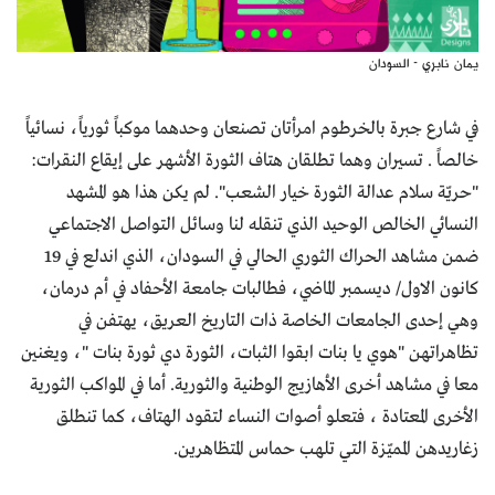
يمان نابري - السودان
في شارع جبرة بالخرطوم امرأتان تصنعان وحدهما موكباً ثورياً، نسائياً
خالصاً . تسيران وهما تطلقان هتاف الثورة الأشهر على إيقاع النقرات:
"حريّة سلام عدالة الثورة خيار الشعب". لم يكن هذا هو المشهد
النسائي الخالص الوحيد الذي تنقله لنا وسائل التواصل الاجتماعي
ضمن مشاهد الحراك الثوري الحالي في السودان، الذي اندلع في 19
كانون الاول/ ديسمبر الماضي، فطالبات جامعة الأحفاد في أم درمان،
وهي إحدى الجامعات الخاصة ذات التاريخ العريق، يهتفن في
تظاهراتهن "هوي يا بنات ابقوا الثبات، الثورة دي ثورة بنات "، ويغنين
معا في مشاهد أخرى الأهازيج الوطنية والثورية. أما في المواكب الثورية
الأخرى المعتادة ، فتعلو أصوات النساء لتقود الهتاف، كما تنطلق
زغاريدهن المميّزة التي تلهب حماس المتظاهرين.