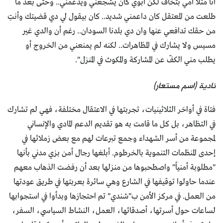
أنا مثلاً أمي بتخاف لكن أبوي كان يشجعني ويدعمني.. وحتى بعد ما
طلعت من المعتقل كان داعمني شديد.. كان بيقول لي دي قضيتك وأنتِ
من حقك تدافعي عنها وان دي بلدنا السودان.. رغم أن والدي غير
مسيس ولا يشارك في المظاهرات.. لكنه لم يمنعني من الخروج أو
يطلب مني الكفّ عن المشاركة والمكوث في المنزل".
نادية (اسم مستعار)
فتاة في أواخر الثلاثينيات، تجربتها في الاعتقال مختلفة، فهي لم تشارك
في التظاهر، بل كل ما قامت به هو تقديم الدعم المادي والإنساني
لمجموعة من أسر الشهداء وجمع تبرعات لهم مع بعض زملائها في
إحدى المنظمات التنموية بالخرطوم. أبلغها رجال أمن بزي مدني بأنها
"مطلوبة أمنياً" واصطحبوها من منزلها بعد أن رفضت الذهاب معهم
عندما حاولوا توقيفها في الشارع وهي سائرة بعربتها في طريق عودتها
من العمل. في مركز الأمن ب"شندي" تم احتجازها وبدأوا في استجوابها
لساعات حول أسرتها، أصدقائها، العمل، النشاط السياسي، السفر،