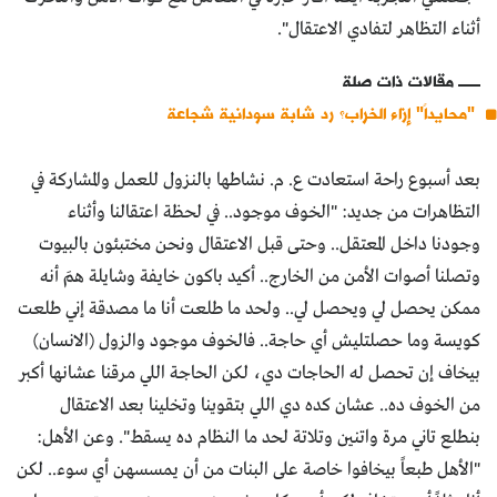
أثناء التظاهر لتفادي الاعتقال".
مقالات ذات صلة
"محايداً" إزاء الخراب؟ رد شابة سودانية شجاعة
بعد أسبوع راحة استعادت ع. م. نشاطها بالنزول للعمل والمشاركة في
التظاهرات من جديد: "الخوف موجود.. في لحظة اعتقالنا وأثناء
وجودنا داخل المعتقل.. وحتى قبل الاعتقال ونحن مختبئون بالبيوت
وتصلنا أصوات الأمن من الخارج.. أكيد باكون خايفة وشايلة همَ أنه
ممكن يحصل لي ويحصل لي.. ولحد ما طلعت أنا ما مصدقة إني طلعت
كويسة وما حصلتليش أي حاجة.. فالخوف موجود والزول (الانسان)
بيخاف إن تحصل له الحاجات دي، لكن الحاجة اللي مرقنا عشانها أكبر
من الخوف ده.. عشان كده دي اللي بتقوينا وتخلينا بعد الاعتقال
بنطلع تاني مرة واتنين وتلاتة لحد ما النظام ده يسقط". وعن الأهل:
"الأهل طبعاً بيخافوا خاصة على البنات من أن يمسسهن أي سوء.. لكن