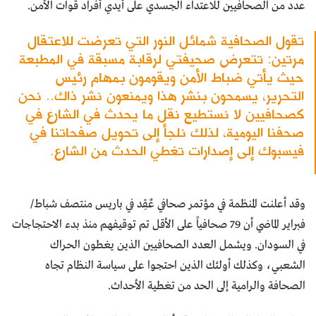
عدد من الصحافيين للاعتداء الجسدي على أيدي أفراد قوات الأمن.
تقول الصحافية شمائل النور التي تعرضت للاعتقال
مرتين: تتعرض صحيفتي لرقابة مسبقة في المطبعة
حيث يأتي ضباط الأمن ويقومون بمهام رئيس
التحرير، يسمحون بنشر هذا ويمنعون نشر ذاك.. نحن
كصحافيين لا نستطيع نقل ما يحدث في الشارع في
صحفنا اليومية، لذلك نلجأ إلى تحويل صفحاتنا في
فيسبوك إلى إصدارات تغطي الحدث من الشارع.
وقد أعلنت المنظمة في مؤتمر صحافي عٌقِد في باريس منتصف شباط/
فبراير الماضي أن 79 صحافياً على الأقل تم توقيفهم منذ بدء الاحتجاجات
في السودان. ويشمل العدد الصحافيين الذين يغطون الحراك
الشعبي، وكذلك أولئك الذين احتجوا على سياسة النظام تجاه
الصحافة والرامية إلى الحد من تغطية الأحداث.