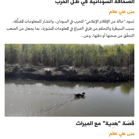
الصحافة السودانية في ظـلّ الحرب
منى علي علاّم
تسود "حالة من الإظلام الإعلامي" للحرب في السودان، وانتشار للمعلومات المضلِّلة،
بسبب السيطرة والتحكم من طرفي الصراع في المعلومات المنشورة، بما يجعل من الصعب
التحقّق من صحتها أو دقتها، وعن...
قصّة "هَدِية" مع الميراث
منى علي علاّم