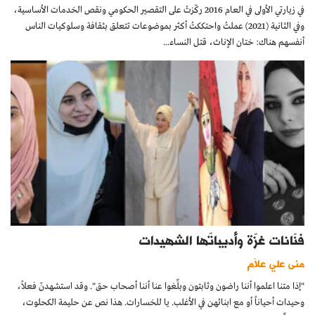
في زيارتي الأولى في العام 2016 ركّزتُ على التقصير الحكومي ونقص الخدمات الأساسية،
وفي الثانية (2021) عملتُ واحتككتُ أكثر بموضوعات تتعلق بثقافة وسلوكيات الناس
أنفسهم هناك: ختان الإناث، قتل النساء...
فنّانات غزّة وأديباتّها الشهيدات
منى علي علاّم
"إذا متنا اعلموا أننا راضون وثابتون وبلِّغوا عنا أننا أصحاب حق". وقد استشهدنّ فعلاً،
وحيدات أحياناً أو مع ابنائهن في الأغلب. يا للخسارات. هذا نص عن حليمة الكحلوت،