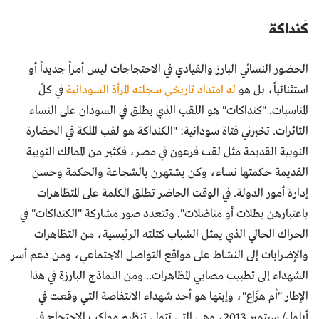
كَنداكة
الحضور النسائي البارز والقيادي في الاحتجاجات ليس أمراً جديداً أو
استثنائياً، بل هو
له امتداد تاريخي سجلته المرأة السودانية
في كلّ
المناسبات. "كنداكات" هو اللقب الذي يطلق في السودان على النساء
الثائرات. تخبرني فتاة سودانية: "الكنداكة هو لقب الملكة في الحضارة
النوبية القديمة مثل لقب فرعون في مصر، فكثير من الممالك النوبية
القديمة حكمتها نساء، وكن يشتهرن بالشجاعة والحكمة وحسن
إدارة أمور الدولة. في الوقت الحاضر تطلق الكلمة على المتظاهرات
باعتبارهن بطلات أو مناضلات". وتتعدد صور مشاركة "الكنداكات" في
الحراك الحالي الذي يمثل الشباب كتلته الرئيسية، من التظاهرات
والإضرابات إلى النشاط على مواقع التواصل الاجتماعي، ومن دعم أسر
الشهداء إلى تطبيب مصابي المظاهرات.. ومن النماذج البارزة في هذا
الإطار "أم هزّاع"، وإبنها هو أحد شهداء الانتفاضة التي وقعت في
أيلول/ سبتمبر 2013، وهي التي تتولى تنظيم مواكب الاحتجاج في