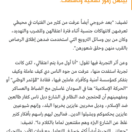
تضيف: "بعد خروجي أيضاً عرفت من كثير من الفتيات في محيطي
تعرضهن لانتهاكات جنسية أثناء فترة اعتقالهن وللضرب والتهديد،
وكان من بين وسائل الترويع التي استخدمت ضدهن إطلاق الرصاص
بالقرب منهن وحلق شعورهن".
وعن أثر التجربة فيها تقول: "أنا أول مرة يتم اعتقالي، لكن كانت
تجربة استفدت منها، عرفت من جوه الناس دي كيف عاملة وكيف
بتفكر كمؤسسة أمنية وكأفراد عاملين فيها، فقادة "المؤتمر الوطني" أو
"الحركة الإسلامية" هنا في السودان غاسلين مخ الضباط والعساكر
ومفهمينهم أن المحتجين ضد النظام في الشارع ديل ناس كفار طالعين
ضد الإسلام، وديل مخربين عايزين يخربوا البلد، وإنهم شيوعيين
عايزين يحكموكم ويشيلوا الدين.. فماليين ليهم راسهم بأفكار كتير
غلط عن الشارع البرّه وهم مقتنعين تماما بالكلام دا". تضيف:
"جعلتني التجربة أيضاً أكثر خبرة في التعامل مع قوات الأمن والتحرك