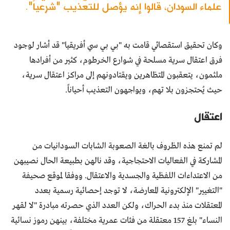
علماء السودان، قالوا إنه يؤصل للتعذيب "شرعياً".
وكان تحقيق استقصائي قامت به "بي بي سي أفريقيا" قد أشار لوجود
فرق اعتقال سرية مسلحة في شوارع الخرطوم، كثير من أفرادها
ملثمون، يتعقبون المتظاهرين ويقتادونهم إلى مراكز اعتقال سرية،
حيث يُحتجزون بلا تهم، ويواجهون التعذيب أحياناً.
اعتقال
لم تمنع هذه الظروف بالغة الصعوبة الشابات السودانيات من
المشاركة في الفعاليات الاحتجاجية، وقد نالهن بطبيعة الحال نصيبهن
من الاعتداءات اللفظية والجسدية والاعتقال. ووفقا لموقع صحيفة
"التغيير" الإلكترونية المعارضة، لا توجد إحصائية رسمية بعدد
المعتقلات منذ بدء الحراك، ولكن العدد الذي حصرته مبادرة "لا لقهر
النساء" بلغ 157 معتقلة من فئات عمرية مختلفة، بينهن رموز نسائية