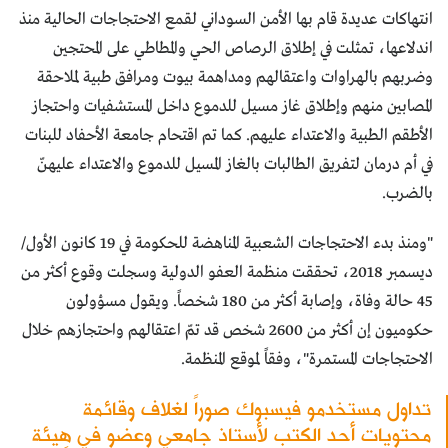
انتهاكات عديدة قام بها الأمن السوداني لقمع الاحتجاجات الحالية منذ
اندلاعها، تمثلت في إطلاق الرصاص الحي والمطاطي على المحتجين
وضربهم بالهراوات واعتقالهم ومداهمة بيوت ومرافق طبية لملاحقة
المصابين منهم وإطلاق غاز مسيل للدموع داخل المستشفيات واحتجاز
الأطقم الطبية والاعتداء عليهم. كما تم اقتحام جامعة الأحفاد للبنات
في أم درمان لتفريق الطالبات بالغاز المسيل للدموع والاعتداء عليهنّ
بالضرب.
"ومنذ بدء الاحتجاجات الشعبية المناهضة للحكومة في 19 كانون الأول/
ديسمبر 2018، تحققت منظمة العفو الدولية وسجلت وقوع أكثر من
45 حالة وفاة، وإصابة أكثر من 180 شخصاً. ويقول مسؤولون
حكوميون إن أكثر من 2600 شخص قد تمّ اعتقالهم واحتجازهم خلال
الاحتجاجات المستمرة"، وفقاً لموقع المنظمة.
تداول مستخدمو فيسبوك صوراً لغلاف وقائمة
محتويات أحد الكتب لأستاذ جامعي وعضو في هيئة