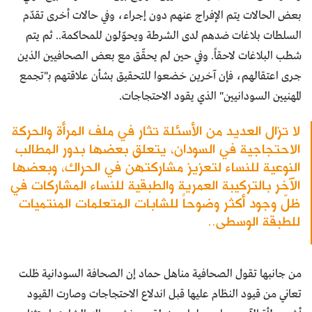
بعض الحالات يتم الإفراج عنهم دون إجراء، وفي حالات أخرى تقدّم
السلطات بلاغات ضدهم لدى الشرطة ويحوّلون للمحاكمة.. ثم يتم
شطب البلاغات لاحقاً. وفي حين لم يحقّق مع بعض الصحافيين الذين
جرى اعتقالهم، فإن آخرين خضعوا للتحقيق بشأن علاقتهم بـ"تجمع
المهنيين السودانيين" الذي يقود الاحتجاجات.
لا تزال العديد من الأسئلة تثار في ملف المرأة والحركة
الاحتجاجية في السودان، يتعلق بعضها بدور المطالب
النوعية للنساء لتعزيز مشاركتهن في الحراك، وبعضها
الآخر بالتركيبة العمرية والطبقية للنساء المشاركات في
ظلّ وجود أكثر وضوحاً للشابات المتعلمات المنتميات
للطبقة الوسطى..
من جانبها تقول الصحافية مناهل حماد إن الصحافة السودانية ظلت
تعاني من قيود النظام عليها قبل اندلاع الاحتجاجات وصارت القيود