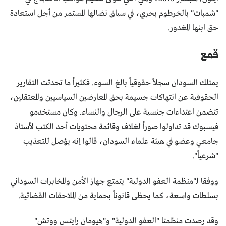
"شمبات" بالخرطوم بحري، في سياق نضالها المستمر من أجل استعادة
حق ابنها المغدور.
قمع
يمتلك السودان سجلاً حقوقياً بالغ السوء. فكثيراً ما تحدثت التقارير
الحقوقية عن انتهاكات جسيمة بحق المعارضين السياسيين والمعتقلين،
تتضمن اعتداءات جنسية على الرجال والنساء. وكان مستخدمو
فيسبوك قد تداولوا صوراً لغلاف وقائمة محتويات أحد الكتب لأستاذ
جامعي وعضو في هيئة علماء السودان، قالوا إنه يؤصل للتعذيب
"شرعياً".
ووفقا لـ"منظمة العفو الدولية" يتمتع جهاز الأمن والمخابرات السوداني
بسلطات واسعة، كما يحظى قانوناً بحماية من الملاحقات القضائية.
وقد رصدت منظمتا "العفو الدولية" و"هيومان رايتس ووتش"