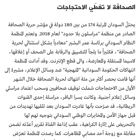
الصحافة لا تغطّي الاحتجاجات
يحتلّ السودان المرتبة 174 من بين 180 دولة في مؤشر حرية الصحافة
الصادر عن منظمة "مراسلون بلا حدود" لعام 2018. وتعتبر المنظمة
النظام السوداني برئاسة عمر البشير "معادياً بشكل استثنائي لحرية
الصحافة"، فكثيراً ما يلجأ للتضييق والرقابة على الصحف أو إغلاقها،
لاسيما المستقلة والمعارضة، والى قطع الإنترنت. وقد أدانت المنظمة
انتهاكات الحكومة السودانية "المنهجية" ضد وسائل الإعلام، مشيرة إلى
أنها قامت بحصر أكثر من مئة انتهاك لحرية الصحافة خلال الشهر
الأول من الاحتجاجات شملت توقيف صحافيين وسحب اعتماد مراسلي
وسائل إعلام أجنبية. وكانت يسرا الباقر، مراسلة إحدى القنوات
الريطانية، قد صرّحت بأنها غادرت السودان بعد تلقيها تهديدات من
قبل جهاز الأمن والمخابرات الوطني السوداني بتوجيه تهم لها
بالتحريض على إثارة الكراهية، عقب إذاعة القناة تقرير أعدّته تضمن
مقابلة مع زوجة أحد مصابي المظاهرات. كما رصدت المنظمة تعرّض