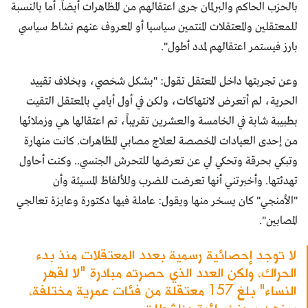
بالحزب الحاكم والبرلمان جرى اعتقالهم من المظاهرات أيضاً. أما بالنسبة
للمعتقلين والمعتقلات المنتمين سياسيا أو المعروف عنهم نشاط سياسي
بارز فيستمر اعتقالهم لمدد أطول".
وعن تجربتها داخل المعتقل تقول: "بشكل شخصي، وبخلاف تقييد
الحرية، لم أتعرض لانتهاكات، ولكن في أول أيامي بالمعتقل التقيت
بطبيبة شابة في الخامسة والعشرين تقريباً، تم اعتقالها هي وزملائها
من إحدى العيادات المخصصة لعلاج مصابي المظاهرات. كانت منهارة
وتبكي بحرقة وتحكي لي عن تعرضها للتحرش الجنسي.. وكنت أحاول
تهدئتها. وأخبرتني أنها تعرضت للضرب وللألفاظ المسيئة وأن
"الأمنجي" كان يسخر منها ويقول: عاملة فيها دكتورة وعايزة تعالجي
المصابين".
لا توجد إحصائية رسمية بعدد المعتقلات منذ بدء
الحراك، ولكن العدد الذي حصرته مبادرة "لا لقهر
النساء" بلغ 157 معتقلة من فئات عمرية مختلفة،
بينهن رموز نسائية وناشطات.