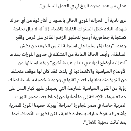
عملي من عدم وجود تاريخ لي في العمل السياسي".
ترى نادية أن الحراك الثوري الحالي بالسودان أكثر قوة من أي حراك
شهدته البلاد خلال السنوات القليلة الماضية، إلا أنه لا يزال بحاجة
لاستجابة جماهيرية أوسع لتحقيق الزخم القادر على فرض واقع
جديد، "ربما يؤثر سلبيا على استجابة الناس الخوف من بطش
السلطة، وأيضا الحالة العامة من التشكك في جدوى الثورات بعد ما
آلت إليه أوضاع ثورات في بلدان عربية أخرى" ورغم استيائها من
الأوضاع السياسية والاقتصادية في بلدها فقد كان لها موقف متحفظ
من الثورة منذ بدايتها، لعدم ثقتها في وجود شخصية سياسية تمتلك
رؤية من القوى السياسية المعارضة التي يسيطر عليها كبار السن على
حد تعبيرها، بالإضافة إلى ما أصابها من إحباط بعد مصير الثورات
العربية خاصة في مصر المجاورة "صراحة أبهرتنا جميعا الثورة المصرية
وأشعرنا سقوط مبارك بسعادة طاغية، لكن تطورات الأحداث فيما
بعد كانت مخيّبة للآمال".