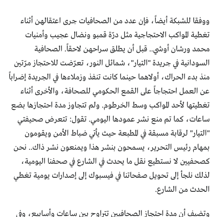
ووفقا للشبكة أيضاً، فإن عدد من الصحافيات جرى اعتقالهن أثناء
تغطية المواكب الاحتجاجية مثل درّة قمبو ونضال عجيب وأمنيات
محمد ورشان أوشي.. قبل أن يطلق سراحهن لاحقاً. الصحافية
السودانية في جريدة "التيار"، شمائل النور، تعرّضت للاحتجاز مرّتين
منذ بدء الحراك، أولاهما حينما كانت تنفذ وزملاءها في الجريدة إضراباً
عن العمل احتجاجاً على القمع الحكومي للصحافة، والأخرى أثناء
تغطيتها لأحد المواكب وسط الخرطوم. ولم تتجاوز مدة احتجازها بضع
ساعات، كما تم منع نشر عمودها اليومي. تقول: تتعرض صحيفتي
"التيار" لرقابة مسبقة في المطبعة حيث يأتي ضباط الأمن ويقومون
بمهام رئيس التحرير، يسمحون بنشر هذا ويمنعون نشر ذاك.. نحن
كصحفيين لا نستطيع نقل ما يحدث في الشارع في صحفنا اليومية،
لذلك نلجأ إلى تحويل صفحاتنا في فيسبوك إلى إصدارات يومية تغطي
الحدث من الشارع.
وتضيف أن مدة احتجاز الصحافيين تتراوح بين ساعات وأسابيع، وفي