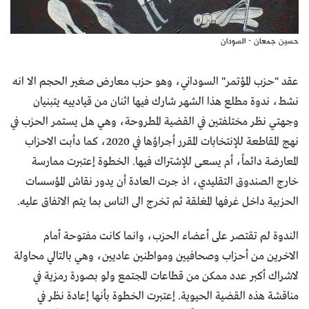
حسين جمعان - السودان
عقد "حزب المؤتمر" السوداني، وهو حزب معارض صغير الحجم الا انه
نشط، ندوة مطلع هذا الشهر شارك فيها اثنان من قيادييه يتبنيان
وجهتي نظر مختلفتين في القضية المطروحة، وهي هل يستمر الحزب في
نهج المقاطعة للإنتخابات المقرر أجراؤها في 2020، كما دأبت الاحزاب
المعارضة دائماً، أم يسعى للإشتراك فيها. الخطوة إعتبرت ممارسة
خارج الصندوق التقليدي، اذ جرت العادة أن يدور نقاش المؤسسات
الحزبية داخل غرفها المغلقة ثم تخرج الى الناس بما يتم الاتفاق عليه.
الندوة لم تقتصر على أعضاء الحزب، وانما كانت مفتوحة أمام
الاخرين من أحزاب وصحافيين ومواطنين عاديين، وهي بالتالي محاولة
لاشراك أكبر عدد ممكن من قطاعات المجتمع ولو بصورة رمزية في
مناقشة هذه القضية الحيوية. إعتبرت الخطوة بأنها إعادة نظر في