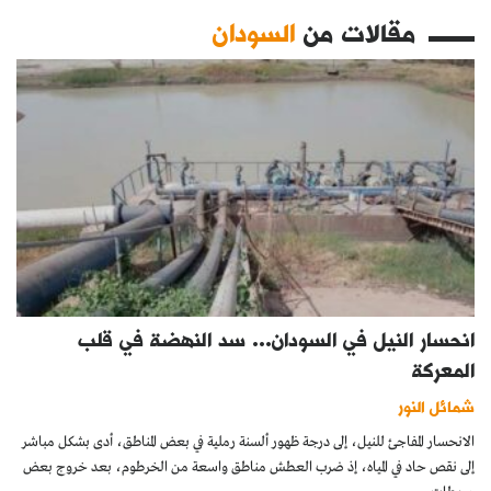
مقالات من
السودان
انحسار النيل في السودان… سد النهضة في قلب
المعركة
شمائل النور
الانحسار المفاجئ للنيل، إلى درجة ظهور ألسنة رملية في بعض المناطق، أدى بشكل مباشر
إلى نقص حاد في المياه، إذ ضرب العطش مناطق واسعة من الخرطوم، بعد خروج بعض