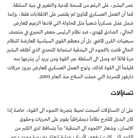
عمر البشير، على الرغم من المسحة المدنية والتغيير في بنية السلطة.
كما أن العمل العسكري المناوئ لم يقتصر على الانقلابات فقط، وإنما
شمل عمل عسكرياً شعبياً مثل المحاولة التي قادها الزعيم المعارض
الحالي، الصادق المهدي، ضد نظام الرئيس جعفر النميري في منتصف
سبعينات القرن الماضي. بل أن معظم القوى السياسية المعارضة للنظام
الحالي قامت باللجوء الى البندقية استجابة للتحدي الذي أطلقه البشير
مرة قائلاً انه وصل الى السلطة عبر القوة ومن يريد أن ينتزعها منه
فليلجأ الى القوة كذلك. وتوج العمل العسكري المعارض ببروز حركات
دارفور المتمردة التي حملت السلاح منذ العام 2003.
تساؤلات
على ان التساؤلات أصبحت تحيط بتجربة اللجوء الى القوة، خاصة إذا
كان البديل المقترح نظاماً ديمقراطياً يقوم على الحريات وحقوق
الانسان، وشعار "اللجوء الى البندقية" بدأ يتساقط لدى الكثير من
القوى التي كانت ترفعه، لأسباب عملية تتعلق بضرورة وجود دعم