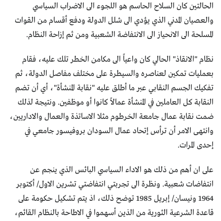
الحالتين كان السلاح الحاسم هو اللجوء الى الاضراب السياسي
والعصيان المدني الذي يؤدي الى شلل الدولة ودفع أقسام من القوات
المسلحة الى الانحياز الى الانتفاضة الشعبية ومن ثم إزاحة النظام.
نظام "الانقاذ" الحالي كان واعياً الى مكامن الخطر تلك عليه، فقام
بعمليات تمكين لعناصره والسيطرة على مختلف مفاصل الدولة، ثم
تفكيك الجسم النقابي عبر ما أطلق عليه "نقابة المنشأة"، أي أن تضم
النقابة كل العاملين في المنشأة عمالاً كانوا أو موظفين. ونتيجة لذلك
ضمت نقابة عمال جامعة الخرطوم مثلا الاساتذة والعمال والاداريين،
وانتهى الامر أن ترأس إتحاد عمال السودان بروفيسور جامعي في
إحدى المرات.
على ان أهم من ذلك هو الاداء السياسي البائس الذي ينجم عن
انتفاضات شعبية. ونظرة الى تجربتي انتفاضتي تشرين الاول/ أكتوبر
1964 ونيسان/ إبريل 1985 توضح ذلك، اذ يتم تشكيل حكومة على
قاعدة الشرعية الثورية من الذين أسهموا في الاطاحة بالنظام القائم،