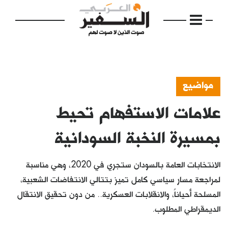
مواضيع
علامات الاستفهام تحيط
الرئيسية
مواضيع
بمسيرة النخبة السودانية
إفتتاحية
الانتخابات العامة بالسودان ستجري في 2020، وهي مناسبة
فكرة
لمراجعة مسار سياسي كامل تميز بتتالي الانتفاضات الشعبية،
المسلحة أحياناً، والانقلابات العسكرية.. من دون تحقيق الانتقال
دفاتر
الديمقراطي المطلوب.
بالصورة