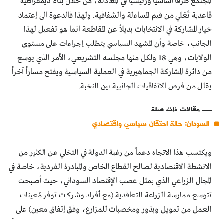
المجتمع طرفاً أساسياً ورئيسياً في المعادلة، من خلال بناء ديمقراطية
قاعدية تُعْلي من قيم المساءلة والشفافية. ولهذا فالدعوة الى إعتماد
خيار المشاركة في الانتخابات بديلاً عن المقاطعة انما هو تفعيل لهذا
الجانب، خاصة وأن المشهد السياسي يتطلب إجراءات على مستوى
الولايات، وهي 18 ولكل منها مجلسه التشريعي، الأمر الذي يوسع
من دائرة المشاركة الجماهيرية في العملية السياسية ويفتح مساراً آخراً
يقلل من فرص الاتفاقيات الجانبية بين النخبة.
مقالات ذات صلة
السودان: حالة احتقان سياسي واقتصادي
ويكتسب هذا الاتجاه دعماً من رغبة الدولة في التخلي عن الكثير من
الانشطة الاقتصادية لصالح القطاع الخاص والمبادرة الفردية، خاصة في
المجال الزراعي الذي يمثل عصب الإقتصاد السوداني، حيث أصبحت
تتوسع ممارسة الزراعة التعاقدية (مع أفراد وشركات توفر مُعينات
العمل من تمويل وبذور ومخصبات للمزارع، وفق إتفاق معين) على