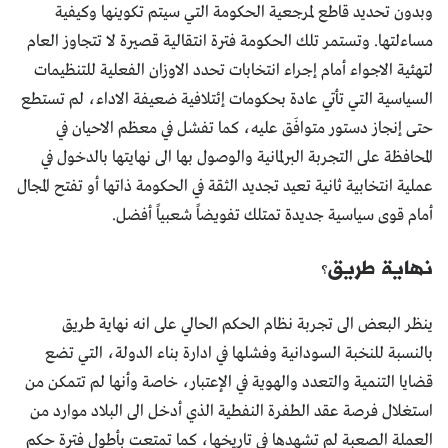
وبدون تحديد قاطع لمرجعية الحكومة التي سيتم تكوينها وكيفية
مساءلتها. وتستمر تلك الحكومة فترة انتقالية قصيرة لا تتجاوز العام
لتهئية الاجواء أمام إجراء انتخابات تحدد الاوزان الفعلية للتنظيمات
السياسية التي تأتي عادة بحكومات إئتلافية ضعيفة الاداء، لم تستطع
حتى إنجاز دستور متوافَق عليه، كما تفشل في معظم الاحيان في
المحافظة على التجربة البرلمانية والوصول بها الى نهايتها بالدخول في
عملية انتخابية ثانية تعيد تجديد الثقة في الحكومة ذاتها أو تفتح المجال
أمام قوى سياسية جديدة تمتلك تفويضاً شعبياً أفضل.
نهاية طريق؟
ينظر البعض الى تجربة نظام الحكم الحالي على انه نهاية طريق
بالنسبة للنخبة السودانية وفشلها في ادارة بناء الدولة، التي تضع
قضايا التنمية والتعدد والهوية في الإعتبار، خاصة وأنها لم تتمكن من
استغلال فرصة عقد الطفرة النفطية الذي أدخل الى البلاد موارد من
العملة الصعبة لم تشهدها في تاريخها، كما تمتعت بأطول فترة حكم