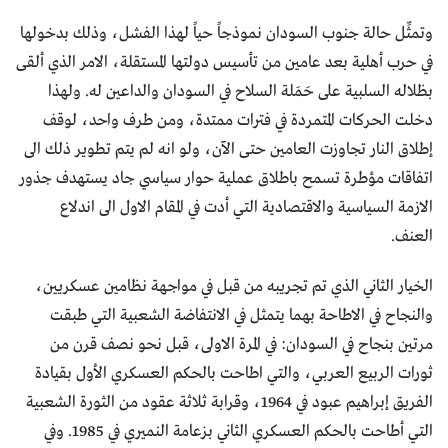
وتمثِّل حالة جنوب السودان نموذجاً حياً لهذا الفشل، وذلك بدخولها
في حرب أهلية بعد عامين من تأسيس دولتها المستقلة، الامر الذي ألقى
بظلاله السلبية على حَمَلة السلاح في السودان والداعين له. ولهذا
دخلت الحركات المتمردة في فترات ممتدة، ومن طرف واحد، لوقف
إطلاق النار تجاوزت العامين حتى الآن، ولو انه لم يتم تطوير ذلك الى
اتفاقات مؤطرة تسمح باطلاق عملية حوار سياسي جاد يستهدف جذور
الازمة السياسية والاقتصادية التي أدت في المقام الاول الى اندلاع
العنف.
الخيار الثاني الذي تم تجريبه من قبل في مواجهة نظامين عسكريين،
والنجاح في الاطاحة بهما يتمثل في الانتفاضة الشعبية التي طبقت
مرتين بنجاح في السودان: في المرة الاولى، قبل نحو نصف قرن من
ثورات الربيع العربي، والتي اطاحت بالحكم العسكري الأول بقيادة
الفريق إبراهيم عبود في 1964، وقرابة ثلاثة عقود من الثورة الشعبية
التي أطاحت بالحكم العسكري الثاني بزعامة النميري في 1985. وفي