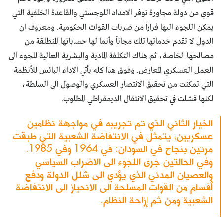
قوي من دولة مجاورة توفر الامداد اللوجستي والقاعدة الخلفية التي
يمكن اللجوء اليها فراراً من ضربات القوات الحكومية. ومعروف ان
الدول لا تقدم خدماتها تلك مجاناً وأنما لها حساباتها المنطلقة من
مصالحها الخاصة، ثم هناك التكلفة المادية والبشرية العالية للجوء الى
العمل العسكري المعارض. وفوق هذا كله يأتي الاداء البائس للأنظمة
التي تمكنت من تحقيق الانتصار العسكري والوصول الى السلطة،
لكنها فشلت في تحقيق الانتقال الديمقراطي المطلوب.
الخيار الثاني الذي تم تجريبه في مواجهة نظامين
عسكريين، يتمثل في الانتفاضة الشعبية التي طبقت
مرتين بنجاح في السودان: في 1964 وفي 1985.
وفي الحالتين جرى اللجوء الى الاضراب السياسي
والعصيان المدني الذي يؤدي الى شلل الدولة ودفع
أقسام من القوات المسلحة الى الانحياز الى الانتفاضة
الشعبية ومن ثم إزاحة النظام.