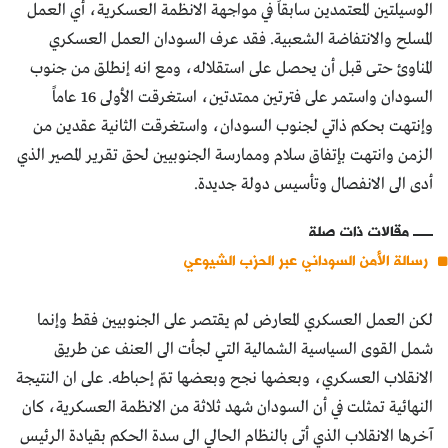
الوسيلتين المعتمدين سابقاً في مواجهة الانظمة العسكرية، أي العمل
المسلح والانتفاضة الشعبية. فقد عرف السودان العمل العسكري
المناوئ حتى قبل أن يحصل على استقلاله، ومع انه إنطلق من جنوب
السودان واستمر على فترتين ممتدتين، استغرقت الأولى 16 عاماً
وإنتهت بحكم ذاتي لجنوب السودان، واستغرقت الثانية عقدين من
الزمن وانتهت بإتفاق سلام وممارسة الجنوبيين لحق تقرير المصير الذي
أدى الى الانفصال وتأسيس دولة جديدة.
مقالات ذات صلة
رسالة الأمن السوداني عبر الحزب الشيوعي
لكن العمل العسكري المعارض لم يقتصر على الجنوبيين فقط وإنما
شمل القوى السياسية الشمالية التي لجأت الى العنف عن طريق
الانقلاب العسكري، وبعضها نجح وبعضها تمّ إحباطه. على ان النتيجة
النهائية تمثلت في أن السودان شهد ثلاثة من الانظمة العسكرية، كان
آخرها الانقلاب الذي أتى بالنظام الحالي الى سدة الحكم بقيادة الرئيس