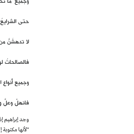
وجميع ُ ما ت
حتى الشرايعُ و
لا تدهشَنَّ من
فالصالحاتُ لو
وجميع أنواع ال
فانهلْ وعلَّ و
وجد إبراهيم إذ
"لأنها مكتوبة إ