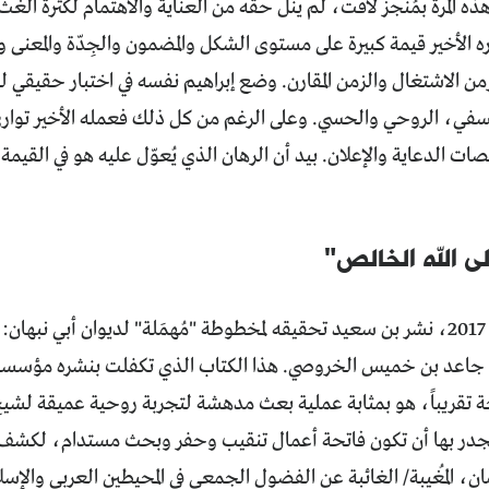
ذه المرة بمُنجز لافت، لم ينل حقّه من العناية والاهتمام لكثرة ال
ره الأخير قيمة كبيرة على مستوى الشكل والمضمون والجِدّة والمعنى و
ن الاشتغال والزمن المقارن. وضع إبراهيم نفسه في اختبار حقيقي ل
ي، الروحي والحسي. وعلى الرغم من كل ذلك فعمله الأخير توارى بين
ات الدعاية والإعلان. بيد أن الرهان الذي يُعوّل عليه هو في القيمة لا
ى الله الخالص"
في مطلع العام 2017، نشر بن سعيد تحقيقه لمخطوطة "مُهمَلة" لديوان أبي ن
جاعد بن خميس الخروصي. هذا الكتاب الذي تكفلت بنشره مؤسسة ذ
4 صفحة تقريباً، هو بمثابة عملية بعث مدهشة لتجربة روحية عميقة لشي
يجدر بها أن تكون فاتحة أعمال تنقيب وحفر وبحث مستدام، لكشف ج
ان، المُغيبة/ الغائبة عن الفضول الجمعي في المحيطين العربي والإسل