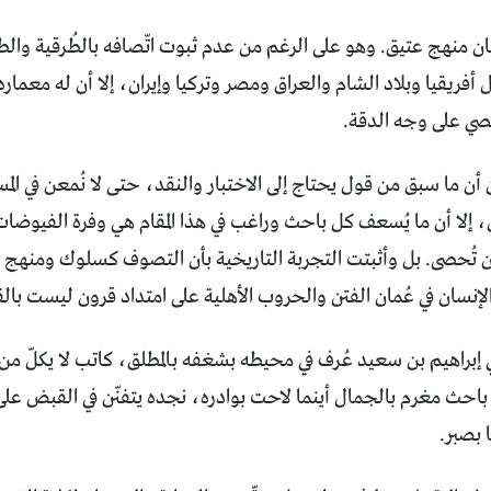
مان منهج عتيق. وهو على الرغم من عدم ثبوت اتّصافه بالطُرقية و
أفريقيا وبلاد الشام والعراق ومصر وتركيا وإيران، إلا أن له معماره
ي على وجه الدقة.
أن ما سبق من قول يحتاج إلى الاختبار والنقد، حتى لا نُمعن في المس
، إلا أن ما يُسعف كل باحث وراغب في هذا المقام هي وفرة الفيوضا
 تُحصى. بل وأثبتت التجربة التاريخية بأن التصوف كسلوك ومنهج غد
نسان في عُمان الفتن والحروب الأهلية على امتداد قرون ليست بال
ي إبراهيم بن سعيد عُرف في محيطه بشغفه بالمطلق، كاتب لا يكلّ من 
 باحث مغرم بالجمال أينما لاحت بوادره، نجده يتفنّن في القبض على 
 بصبر.