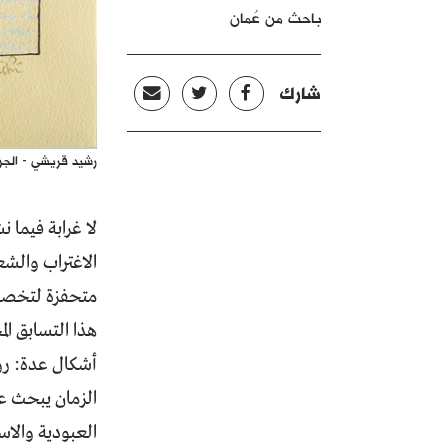
باحث من عُمان
شارك
رشيد قريشي - الجزا
لا غرابة فيما 
الاغتراب والش
متحفزة لتخصيب
هذا التسابق ال
أشكال عدة: روا
الزمان يبحث عن
العبودية والاس