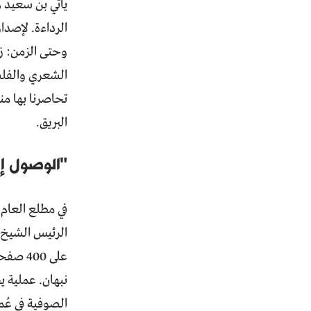
يأتي بن سعيد ه
الرداءة. لإصدا
وحتى الزمن: زم
الشعري والفلسف
تحاصرنا بها منص
البريق.
"الوصول إل
الرئيس الشيخ 
على 00
نبهان. عملية 
الصوفية في عُم