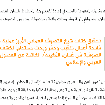
يد مثابرته المدفوعة بالحب في إعادة تقديم هذا المخطوط بلسان العص
مان، وبحواشٍ ثريّة وشروحات وافية، موصولة بمدارس التصوف ومن
تحقيق كتاب شيخ التصوف العماني الأبرز عملية ي
فاتحة أعمال تنقيب وحفر وبحث مستدام، لكشف جو
الصوفية في عُمان، المُغيبة/ الغائبة عن الفضو
العربي والإسلامي.
ل لدور الفن والشعر في مواجهة العالم الإنساني المحطم، إذ يروم إل
وشة، التائهة والمغيبة عن الوعي بحقيقة ذاتها وبحقيقة الوجود. يق
الكتاب سنجد أن الشيخ إنما يسعى للغاية نفسها والدور والهدف ذات