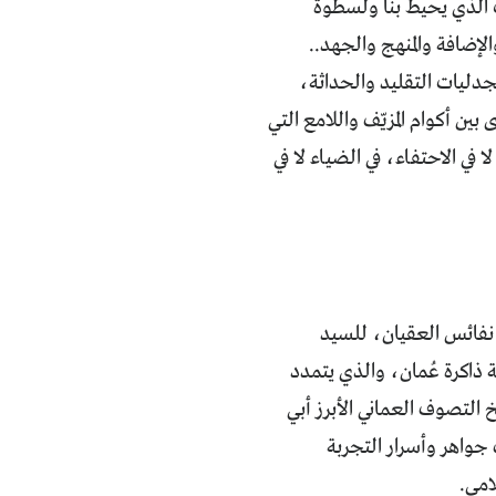
غث الذي يحيط بنا ولسطوة
الإضافة والمنهج والجهد..
جدليات التقليد والحداثة،
 أكوام المزيّف واللامع التي
 في الاحتفاء، في الضياء لا في
بهان: نفائس العقيان، للسيد
اكرة عُمان، والذي يتمدد
خ التصوف العماني الأبرز أبي
واهر وأسرار التجربة
امي.