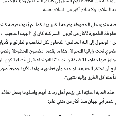
ن ودلالة من تقطّعت بهم السبل إلى طريق السالكين ودرب المحبين، 
 السلام، ولا سلام أكبر من السلام نفسه.
صة عثوره على المخطوطة وفرحه الكبير بها. كما لم يُفوت فرصة كش
طوطة المطمورة لأكثر من قرنين. السر كله كان في "البيت العجيب"، 
"الوصول إلى الله الخالص" المتجاوز لكل المذاهب والطرائق والأديان ا
ينضوي تحت راياتها المتحولة. هذا ما يقدمه مضمون المخطوطة ونص
جاوز فيها مذاهبنا الضيقة وانتماءاتنا الاجتماعية إلى فضاء الكون ا
طيع أن تحتكر الحقيقة الواحدة وأن تعادي سواها، لأنها جميعاً مج
دأ منه كل الطرق وإليه تنتهي".
ذه الغاية العليّة التي يزعم أهل زماننا أنهم واصلوها بفعل ثقافة ا
 شعر أبي نبهان منذ أكثر من مئتي عام: