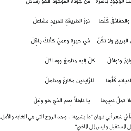
حت الوجودِ بأسره من جُوده الموجود فهو رسائلُ
الحقائقُ كُلّها نورُ الطريقةِ للمريدِ مشاعلُ
 البريق ولا تكُنْ في حيرةٍ وعميً كأنكَ باقِلُ
ازمٌ ونوافلُ كلٌ إليه مناهجٌ ووسائلُ
ديانةِ كُلُّها للرَّايدين مَكارعٌ ومناهلُ
لا تملَّ نمِيرَها يا ناهلاً نِعمَ الذي هو وَغِلُ
اً في شعر أبي نبهان "ما يشبهه"، وجد الروح التي هي الغاية والأمل. 
لى المستقبل وليس إلى الماضي".