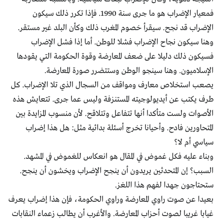
فمعيار الإضراب هو ما جرى سنة 1990. فإذا تكرر ذلك سيكون
الإضراب قد نجح. سيقرأ خصوم المغرب ذلك وكأن البلد غير مستقر.
وهنا سيكون نجاح الإضراب فشلا للوطن. أما إذا فشل الإضراب
فسيكون ذلك دليلا على ضعف المعارضة وقوة الحكومة التي يقودها
الإسلاميون. وهنا سينجو الوطن وستتضرر صورة المعارضة.
يصعب استخلاص معارف ومواقف من السجال الذي تلا الإضراب. كل
طرف يكتب عن أيديولوجيته المستنزفة وليس عما جرى. تتعايش هذه
الأصوات ولست متأكدا أنها تتفاعل وتتلاقح. لأن منسوب المزايدة بين
المتحاورين فادح. وأحيانا تخرج أسئلة بدائية مثل: هل هذا إضراب
سياسي أم لا؟
وبناء عليه فكل غموض في المقال هو انعكاس للغموض في المشهد.
السبب؟ إن المتحدثين يريدون أن ينجح الإضراب ويخشون أن ينجح.
ستحتاجون جهدا لفهم هذا اللغز.
بعيدا عن صوت راوي المعارضة وراوي الحكومة، فإن هذا إضراب يعرف
غيابا غريبا لصوت أحزاب المعارضة. والأغرب أن يطالب زعماء النقابات