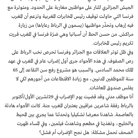
الجيش الجزائري للنار على مواطنين مغاربة على الحدود. ومتوترة مع
فرنسا التي حاولت توقيف رئيس المخابرات المغربية وتزعم أن المغرب
فيه إرهاب وتحذّر مواطنيها (يسمون في الرباط رعاياها) من زيارة
مراكش. من حسن الحظ أن أسبانيا وهي ضرّة فرنسا في المغرب قررت
تكريم رئيس المخابرات.
وفي ظل توتر العلاقات مع الجزائر وفرنسا تحرص نخب الرباط على
رص الصفوف. في هذه الأجواء جرى أول إضراب عام في المغرب في عهد
الملك محمد السادس. والسبب هو مشروع رفع سن التقاعد إلى 65
سنة للموظفين المدنيين، مع زيادة الاقتطاعات من أجورهم لكي لا
يفلس صندوق المعاشات.
أنا موظف مدني وقد قضيت يوم الإضراب في 29تشرين الأول/أكتوبر
بالرباط رفقة شاعرين عراقيين يعتبران المغرب جنة. كانت الأجواء هادئة
بالعاصمة. شاهدنا معرضا تشكيليا وتحدثنا عما يجري بين المحيط
والخليج، وتغذينا في مطعم وشاهدتُ فيلمين، وفي المساء ظهرت
الصحف تحمل مشكلة: هل نجح الإضراب أم فشل؟