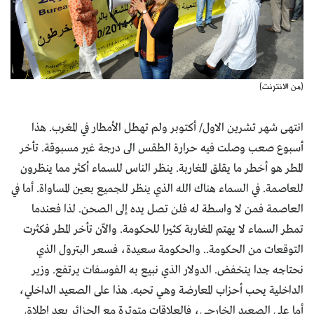
(من الانترنت)
انتهى شهر تشرين الاول/ أكتوبر ولم تهطل الأمطار في المغرب. هذا
أسبوع صعب وصلت فيه حرارة الطقس الى درجة غير مسبوقة. تأخر
المطر هو أخطر ما يقلق المغاربة. ينظر الناس للسماء أكثر مما ينظرون
للعاصمة. في السماء هناك الله الذي ينظر للجميع بعين المساواة. أما في
العاصمة فمن لا واسطة له فلن تصل يده إلى الصحن. لذا فعندما
تمطر السماء لا يهتم المغاربة كثيرا للحكومة. والآن تأخر المطر فكثرت
التوقعات من الحكومة.. والحكومة سعيدة، فسعر البترول الذي
نحتاجه جدا ينخفض. الدولار الذي نبيع به الفوسفات يرتفع. وزير
الداخلية يحب أحزاب المعارضة وهي تحبه. هذا على الصعيد الداخلي،
أما على الصعيد الخارجي، فالعلاقات متوترة مع الجزائر بعد إطلاق