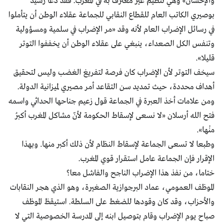
والإحسان» وهي تنظيم غير معترف به في المغرب. فقد دعا رشيد
بوصيري الكاتب العام للقطاع النقابي للجماعة عقلاء الوطن أن يتأملوا
في رسائل الإضراب العام لأنه وقد «مر الإضراب في سلمية ومسؤولية
وتنفس الكل الصعداء، ينبغي على عقلاء الوطن أن يخففوا التوتر
قليلا».
سيخف التوتر لأن الإضراب كان فرصة لتفريغ الغضب وليس لتحقيق
أهداف محددة، حيث تمديد سن التقاعد أمر مصيري لميزانية الدولة.
ومن علامات أخذ العبرة في الجماعة قول زعيم جناحها الحداثي واسمه
فتح الله أرسلان «لا نسعى لإسقاط الحكومة لأنّ مشاكل المغرب أكبرُ
منْها».
وطبعا لا تسعى الجماعة لإسقاط النظام لأن ذلك أكبر منها. وبهذا
الإقرار فإن الجماعة عامل استقرار قوي المغرب.
ختاما، من نفذ هذا الإضراب الناجح والفاشل معا؟
الموظف العمومي، عماد البرجوازية الصغيرة، وهو الذي هجر النقابات
والأحزاب، وقد كان وقودها للضغط على السلطة. استيقظ الموظف
صباح يوم الإضراب وقام بتوصيل ابنه إلى المدرسة الخصوصية التي لا