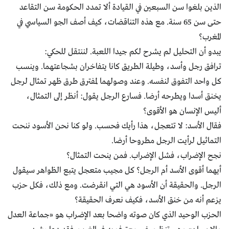
الذين بلغوا سن السبعين في القيادة ألا تمدد الحكومة سن التقاعد
حتى سن 65 سنة. مع هذه التناقضات، كيف أصف الجو السياسي في
المغرب؟
يبدو أن التحليل لم يشرح لكم جيدا اللعبة. لننتقل للحكي:
ترافق رجل وأسد، وطيلة الطريق كانا يتفاخران بشجاعتهما. وينسب
كل واحد التفوق لنفسه. وعند وصولهما لمفترق طرق ظهر تمثال لرجل
يخنق أسدا ويطرحه أرضا. فسارع الرجل يقول: أنظر إلى التمثـــال،
أليس الإنسان هو الأقوى؟
فقال الأسد: لا تتعجل، هذا رأيك فحسب. ولو كنا نحن الأسود ننحت
التماثيل لرأيت الرجل مطروحا أرضا.
نجح الإضراب، فشل الإضراب. فمن ينحت التمثال؟
أيهما أقوى الأسد أم الرجل؟ كل مجيب متعجل يتبع الظواهر سيقول
الرجل. والحقيقة أن الأسود هي التي انقرضت. ومع ذلك، فكل حزب
يزعم أنه من خنق الأسد، فكيف نعرف الحقيقة؟
الحزب الوحيد الذي كان صوته واضحا بعد الإضراب هو «جماعة العدل