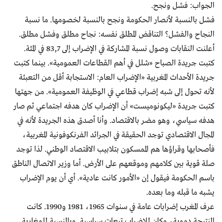
الجواب: فشل ونجح.
فشل بالنسبة لأنصار الحكومة ونجح بالنسبة لخصومها. ما نسبة
النجاح والفشل؟ التناقض المطلق نفسه: نجاح مطلق وفشل مطلق.
أعلنت النقابات وصول نسبة المشاركة في الإضراب إلى 83,7 في المئة.
كتبت جريدة الصباح «شلل في أهم القطاعات العمومية». بينما كتبت
جريدة الأحداث المغربية «الإضراب العام: الاستجابة أقل من التعبئة
لأنه تحول إلى شبه إضراب قطاعي في الوظيفة العمومية». من جهتها
كتبت جريدة «ليكونوميست» أن الإضراب كان هدفه اجتماعي ثم صار
هدفه سياسي، وهو مضر بالاقتصاد. وأنا أصدق هذه الجريدة لأنه في
المجال الاقتصادي توجد الحقيقة في الجرائد الفرنكوفونية المغربية،
فأصحابها وقراؤها هم الممسكون بتلابيب الاقتصاد الوطني. لذا توجد
صلة قوية بين كلامهم وموقعهم على الأرض. أما وزير الاتصال الناطق
باسم الحكومة فيقول إن «الأمور كانت عادية». أي أن يوم الإضراب
يشبه ما قبله وما بعده.
عرف المغرب إضرابات عامة في سنوات 1965، 1981 و1990. كانت
النتيجة دموية، وكان للإضراب تبعات سياسية. وبالنسبة للمغاربة