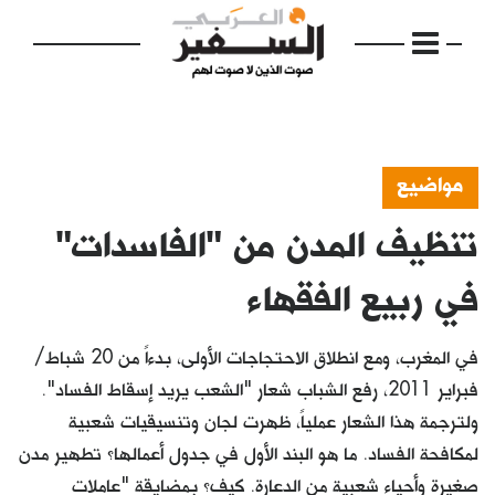
مواضيع
تنظيف المدن من "الفاسدات"
الرئيسية
مواضيع
في ربيع الفقهاء
إفتتاحية
في المغرب، ومع انطلاق الاحتجاجات الأولى، بدءاً من 20 شباط/
فكرة
فبراير 2011، رفع الشباب شعار "الشعب يريد إسقاط الفساد".
ولترجمة هذا الشعار عملياً، ظهرت لجان وتنسيقيات شعبية
دفاتر
لمكافحة الفساد. ما هو البند الأول في جدول أعمالها؟ تطهير مدن
بالصورة
صغيرة وأحياء شعبية من الدعارة. كيف؟ بمضايقة "عاملات