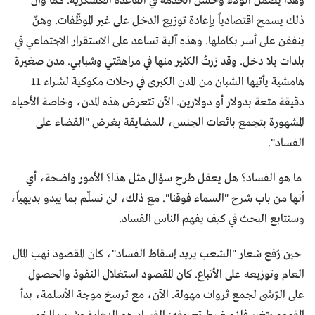
وهذا يضمن الولاء وحسن الخدمة في القاعدة العسكرية. كما وأنّ
ذلك يسمح اقتصادياً بإعادة توزيع الدخل على غير الموظّفات. وهنّ
ينفقن على أسر بكاملها. وهذه آلية تساعد على الاستقرار الاجتماعي في
بلدات بلا دخل. وقد زرتُ الكثير منها في مراهقتي وشبابي. مدن صغيرة
هامشية يأتيها الشبان من المدن الكبرى في رحلات مكوكية لشراء 11
دقيقة متعة بدولار أو دولارين. الآن تتعرض هذه المدن، وخاصة الأحياء
المشهورة بتجمع بائعات الجنس، للمضايقة بغرض "القضاء على
الفساد".
ما هو الفساد؟ هل يعقل طرح سؤال مثل هذا؟ الأمور واضحة، أي
أنها من باب شرح "السماء فوقنا". مع ذلك، لن نسلّم بما يبدو بديهياً،
وسنتابع البحث في كيف يفهم الناس الفساد.
حين رُفع شعار "الشعب يريد إسقاط الفساد"، كان المقصود نهب المال
العام وتوزيعه على الأتباع. كان المقصود استغلال النفوذ والحصول
على الرّشى لجمع ثروات مهولة. الآن، مع ترسخ موجة الأسلمة، بدأ