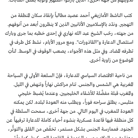
تلاوينهم من جهة أخرى، الذين باركوا التطهير وتوبة بعض الشابات.
كتب الناشط الأمازيغي أحمد عصيد مطالباً بإنقاذ سكان المنطقة من
التهجير. وندّد بالإسلاميين الأنانيين الذين لا ينظرون أبعد من أنوفهم.
من جهته، رحّب الشيخ عبد الله نهاري في إحدى خطبه بما جرى وبارك
استئصال الدعارة و"القاذورات". ومع مرور الأيام، نشط كل طرف في
تطرفه المضاد. وفي مثل هذه الأجواء، يصعب الوقوف في الوسط. لنأتِ
الموضوع من زاوية أخرى.
من ناحية الاقتصاد السياسي للدعارة، فإنّ السلعة الأولى في السياحة
المغربية هي الشمس والجنس. تنام مراكش نهاراً وتنهض في الليل.
والمغرب قبلة مفضَّلة للأشقاء الخليجيين. وعندما يُضبط خليجي
متلبس، يطلق سراحه فوراً، ويطلب منه العودة لبلده. لكن يمكنه
العودة للمغرب في اليوم التالي. من جهة أخرى، سمحت السلطة في
كل منطقة فيها قاعدة عسكرية بنشوء أحياء كاملة للدعارة ترفيهاً عن
الجنود. فممارسة الجنس بشكل مستمر، تخفّض من القلق والتوتُّر،