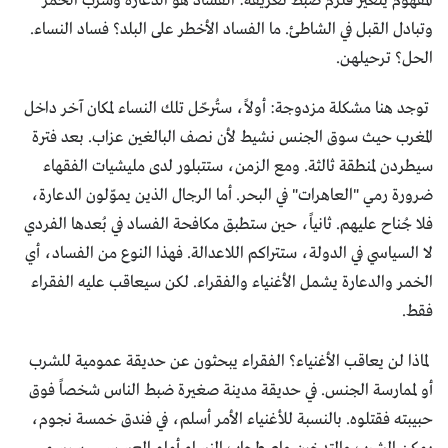
المفهوم يتغير فلزم ضبط تعريفه: الفساد هو الدعارة وشرب الخمر
وتبادل القبل في الشاطئ. ما الفساد الأخطر على البلد؟ فساد النساء.
الحل؟ ترحيلهن.
توجد هنا مشكلة مزدوجة: أولاً، ستُرحّل تلك النساء لمكان آخر داخل
المغرب حيث سوق الجنس نشيط لأن نصف البالغين عزاب. بعد فترة
سيطردن لمنطقة ثالثة. ومع الزمن، ستتبلور لدى مليشيات الفقهاء
ضرورة رمي "العاهرات" في البحر. أما الرجال الذين يموّلون الدعارة،
فلا جُناح عليهم. ثانياً، حين ستطبق مكافحة الفساد في بُعدها الفردي
لا السياسي في الدولة، ستتراكم اللاعدالة. فهذا النوع من الفساد، أي
الخمر والدعارة يشمل الأغنياء والفقراء. لكن سيعاقب عليه الفقراء
فقط.
لماذا لن يعاقب الأغنياء؟ الفقراء يبحثون عن حديقة عمومية للشرب
أو لممارسة الجنس. في حديقة مدينة صغيرة ضبط الناس شخصاً فوق
حبيبته فقتلوه. بالنسبة للأغنياء الأمر أسلم، في فندق خمسة نجوم،