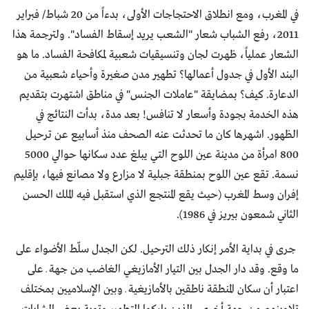
في المغرب، ومع انطلاق الاحتجاجات الأولى، بدءاً من 20 شباط/ فبراير
2011، رفع الشباب شعار "الشعب يريد إسقاط الفساد". ولترجمة هذا
الشعار عملياً، ظهرت لجان وتنسيقيات شعبية لمكافحة الفساد. ما هو
البند الأول في جدول أعمالها؟ تطهير مدن صغيرة وأحياء شعبية من
الدعارة. كيف؟ بمضايقة "عاملات الجنس" في مناطق اشتهرت بتقديم
هذه الخدمة بجودة وأسعار لا تنافس! بعد مدة، بدأت النتائج في
الظهور. اشهرها كان ما تحدثت عنه الصحف منذ أسابيع عن ترحيل
800 امرأة من مدينة عين اللوح التي يبلغ عدد سكانها حوالي 5000
نسمة. تقع عين اللوح بمنطقة جبلية لا مزارع ولا مصانع فيها، بإقليم
إفران وسط المغرب (حيث يقع المنتجع الذي استقبل فيه الملك الحسن
الثاني شمعون بيريز في 1986).
جرى في بداية الأمر إنكار ذلك الترحيل. لكن الجدل سلّط الأضواء على
ما وقع. وقد دار الجدل بين التيار الأمازيغي الغاضب من جهة ـ على
اعتبار أن سكان المنطقة ناطقين بالأمازيغية ـ وبين الإسلاميين بمختلف