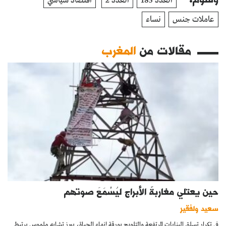
العدد 185
العدد 2
اقتصاد سياسي
عاملات جنس
نساء
مقالات من
المغرب
حين يعتلي مغاربةٌ الأبراج ليُسْمَعَ صوتهم
سعيد ولفقير
في تكرار تسلق البنايات المرتفعة والتلويح بورقة إنهاء الحياة، يبرز تشابه ملموس يرتبط