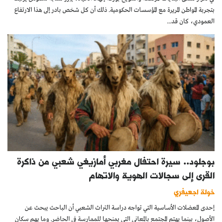
بتجربة المواطن المريرة مع المؤسسات الحكومية. ذلك أن كل شخص بادر إلى هذا الارتفاع
العمودي، كان قد...
بوجلود.. سيرة احتفال مغربي أمازيغي شعبي من ذاكرة
القرى إلى سجالات الهوية والاتهام
خولة اجعيفري
إحدى المعضلات الأساسية التي تواجه دراسة التراث الشعبي أن الباحث يبحث عن
الأصول، بينما يهتم المجتمع بالمعاني التي يمنحها للممارسة في الحاضر. وما يهم سكان