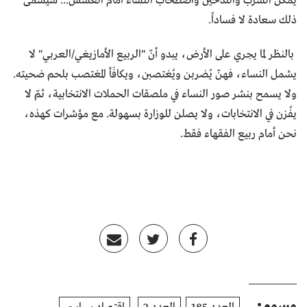
يمكن الشرب والتدخين واصطحاب النساء أمام العسس... سيسمى
ذلك سعادة لا فساداً.
بالنظر لما يجري على الأرض، يبدو أنّ "الربيع الأمازيغي/العربي" لا
يشمل النساء، فهنّ يُضربن ويُغتصبن، ويكافَأ المغتصب بلحم ضحيته.
ولا يسمح بنشر صور النساء في ملصقات الحملات الانتخابية، ثمّ لا
يفُزن في الانتخابات، ولا يصلن للوزارة بسهولة. مع مؤشرات كهذه،
نحن أمام ربيع الفقهاء فقط.
وسوم: