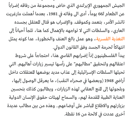
الجيش الجمهوري الإيرلندي الذي خاض ومجموعة من رفاقه إضراباً
عن الطعام لـ66 يوماً، أدى الى وفاته في 1981، بعدما أهملت مارغريت
تاتشر الأمر، بتعمد وكموقف. والإضراب هو قتال المعتقل بجسده
العاري، والسلطات التي لا تواجهه بالإهمال كما هنا، تلجأ أحياناً إلى
التغذية القسرية
، وهو عمل بالغ العنف والخطورة، عدا كونه يمثل
انتهاكاً لحرمة الجسد وفق القانون الدولي.
يبدأ الفلسطينيون إذاً إضرابهم القاسي هذا، احتجاجاً على شروط
اعتقالهم ولتحقيق "مطالبهم" على رأسها تيسير زيارات أهاليهم ــ التي
تحيلها السلطات الإسرائيلية إلى عذاب مديد بوضعها المعتقلات داخل
أراضي 1948 (وبعضها في صحراء النقب)، ما يعرقل الوصول إليها،
وبلجوئها إلى المنع العقابي لهذه الزيارات، ويطالبون كذلك بتحسين
العناية الطبية المقدمة لهم، والسماح لهيئات حقوق الإنسان الدولية
بزيارتهم والاطلاع المباشر على أوضاعهم.. وهذه من بين مطالب عديدة
أخرى عددت في لائحة من 16 نقطة.