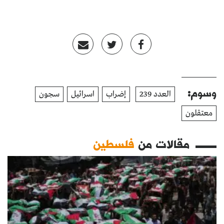
وسوم:
العدد 239
إضراب
اسرائيل
سجون
معتقلون
مقالات من
فلسطين