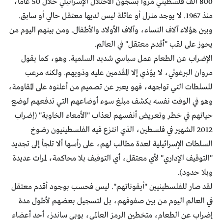
800 ألف فلسطيني مروا بسجون الاحتلال الإسرائيلي خلال 50 عاماً،
منذ 1967. لا يوجد منزل أو عائلة ليس لديها معتقل حالي أو سابق.
وبين هؤلاء آلاف النساء، وآلاف الأولاد والأطفال. ومن بينهم اليوم من
يحوز على لقب "أقدم معتقل" في العالم.
الإضراب عن الطعام عمل سياسي شديد السلمية. وهو، كما يقول
مروان البرغوثي، لا يؤذي إلا المقْدمين عليه وذويهم. ولكنه مرعب
للسلطات التي تواجهه، فهو يعبر عن تصميم من أعلنوه على المقاومة،
وهو في الوقت نفسه يكشف مبلغ سوء أوضاعهم التي تدفعهم لوضع
حياتهم في خطر وتعريض أنفسهم لعذاب "الأمعاء الخاوية" (إضراب
2012 الشهير في فلسطين، الذي انتزع فيه الفلسطينيون رضوخ
السلطات الإسرائيلية لعدة مطالب لهم، على رأسها ألا تلجأ إلى تجديد
"التوقيف الإداري" لأي معتقل، أي التوقيف بلا محاكمة، لمرات عديدة
وبلا حدود).
لقد صار للفلسطينيين "أيقوناتهم". ليس فحسب بوجود أقدم معتقل
في العالم اليوم من بين صفوفهم، بل لتسجيل بعضهم لأطول مدة
إضراب عن الطعام، متخطين الرمز العالمي، بوبي ساندز، أحد أعضاء