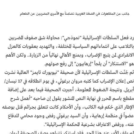
جانب من المظاهرات في الضفة الغربية تضامناً مع الأسرى المضربين عن الطعام
رد فعل السلطات الإسرائيلية "نموذجي": محاولة شق صفوف المضربين
بالتلاعب على انتماءاتهم السياسية المختلفة، والتهديد بعقوبات كالعزل
الانفرادي لمن يتبع الإضراب، وبمنع الأهالي نهائياً من الزيارة.. ولكن الأهم
هو "الاستنكار" أن يلجأ "إرهابيون" إلى رفع صوتهم.
ثم جُنّت السلطات الإسرائيلية لأن صحيفة "نيويورك تايمز" العالمية نشرت
نص إعلان الإضراب كما كتبه مروان برغوثي، في يوم انطلاقه في 17 نيسان/
أبريل. ونتيجة الضغوط المعلومة، أجبرت الصحيفة فيما بعد على إضافة
مقطع باسم المحرر في نهاية النص المنشور يقول إن صاحبه "أهمل شرح
الإطار الذي حُكم فيه الكاتب، وأن الأحكام كانت تتعلق بجرائم قتل بوصفه
عضواً في منظمة إرهابية، وأن السيد برغوثي رفض وجود محامي للدفاع
عنه، ورفض الاعتراف بشرعية المحكمة الإسرائيلية".
لم يقف الأمر عند هذا الحد. فقد استنكر نتنياهو وصف الصحيفة لمروان