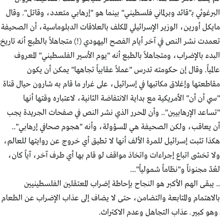
البرغوثي بـ"قائد وبرلماني فلسطيني" بينما هو "إرهابي متعدد، وقاتل". وقال
مايكل أورين، الوزير الإسرائيلي المكلف بالعلاقات الدبلوماسية، أن الصحيفة
تعمدت نشر النص في آخر أيام الفصح اليهودي (!) متجاهلاً بالطبع أنه تاريخ
البدء بالإضراب، ومتجاهلاً بالطبع أنه "يوم الأسير الفلسطيني" المعروف
عالمياً. وقال إن حكومته تدرس "عملاً عقابياً تجاهها" يمكن أن يكون
مقاطعتها وإغلاق مكاتبها في إسرائيل، على غرار ما قام به شارون حيال قناة
"سي أن أن" الأمريكية مع بداية الانتفاضة الثانية، لاعتباره وقتها أنها
"تساعد الإرهابيين".. وأن المحرر الذي نشر النص في صفحات الجريدة يجب
أن يعاقب، ولكن الصحيفة هي المسؤولة، وأنه "هجوم صحافي إرهابي"..
هكذا تثبت إسرائيل للمرة الألف أنها لا تطيق أي خروج عن روايتها للعالم،
ولا تخشى اتباع إجراءات واتخاذ مواقف لو قام بها أي طرف آخر، آياً كان،
لعُدّ مجنوناً و"نظاماً شمولياً"...
.. يبقى الهم الأكبر هو النجاح بإحاطة إضراب المعتقلين الفلسطينيين
بالاهتمام والمتابعة والتضامن، حتى لا يضاف إلى عذاب الإضراب عن الطعام
ــ وهو كبير ــ عذاب التجاهل وعدم الاكتراث.