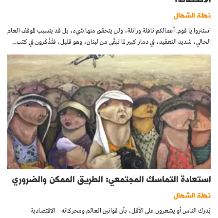
نهلة الشهال
استتروا يا قوم. أعمالكم نافلة وزائلة، ولن يتحقق منها شيء، بل قد يتسبب الموقف العام
الحالي، شديد التعقيد، في دمار كبير لما تبقّى من لبنان، وهو قليل، فتُذْكَرون في كتب...
استعادة التماسك المجتمعي: الطريق الممكن والضروري
نهلة الشهال
يُدرك الناس أو يشعرون على الأقل، بأن قوانين العالم ومحركاته – الاقتصادية