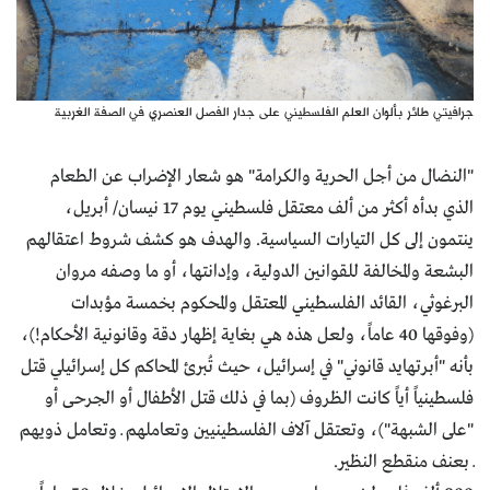
جرافيتي طائر بألوان العلم الفلسطيني على جدار الفصل العنصري في الصفة الغربية
"النضال من أجل الحرية والكرامة" هو شعار الإضراب عن الطعام
الذي بدأه أكثر من ألف معتقل فلسطيني يوم 17 نيسان/ أبريل،
ينتمون إلى كل التيارات السياسية. والهدف هو كشف شروط اعتقالهم
البشعة والمخالفة للقوانين الدولية، وإدانتها، أو ما وصفه مروان
البرغوثي، القائد الفلسطيني المعتقل والمحكوم بخمسة مؤبدات
(وفوقها 40 عاماً، ولعل هذه هي بغاية إظهار دقة وقانونية الأحكام!)،
بأنه "أبرتهايد قانوني" في إسرائيل، حيث تُبرئ المحاكم كل إسرائيلي قتل
فلسطينياً أياً كانت الظروف (بما في ذلك قتل الأطفال أو الجرحى أو
"على الشبهة")، وتعتقل آلاف الفلسطينيين وتعاملهم ــ وتعامل ذويهم
ــ بعنف منقطع النظير.