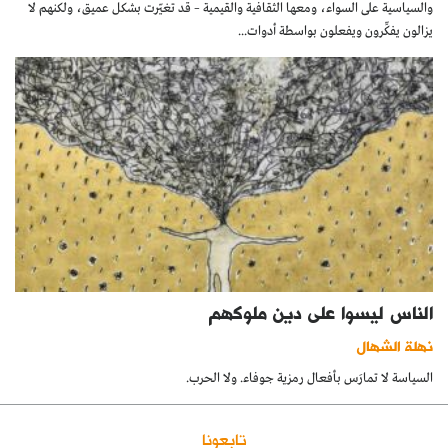
والسياسية على السواء، ومعها الثقافية والقيمية – قد تغيّرت بشكل عميق، ولكنهم لا
يزالون يفكِّرون ويفعلون بواسطة أدوات...
الناس ليسوا على دين ملوكهم
نهلة الشهال
السياسة لا تمارَس بأفعال رمزية جوفاء. ولا الحرب.
تابعونا