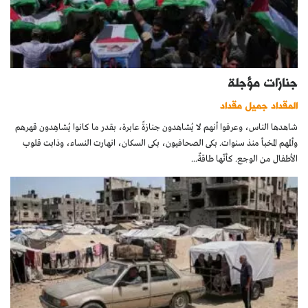
جنازات مؤجلة
المقداد جميل مقداد
شاهدها الناس، وعرفوا أنهم لا يُشاهدون جنازةً عابرة، بقدر ما كانوا يُشاهِدون قهرهم
وألمهم المخبأ منذ سنوات. بكى الصحافيون، بكى السكان، انهارت النساء، وذابت قلوب
الأطفال من الوجع. كأنّها طاقةٌ...