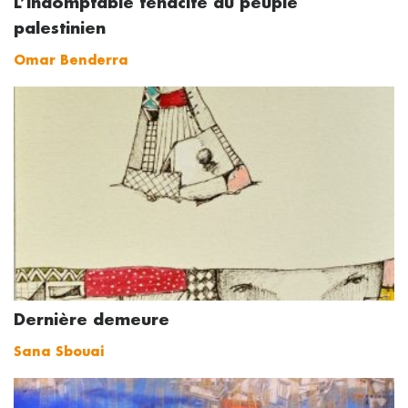
L’indomptable ténacité du peuple
palestinien
Omar Benderra
Dernière demeure
Sana Sbouai