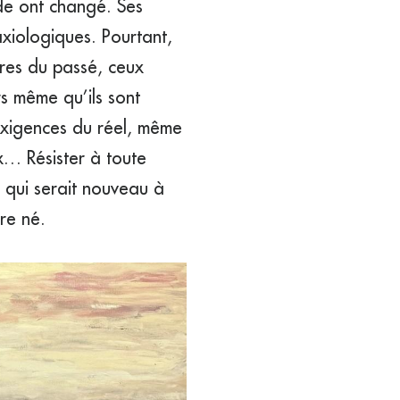
nde ont changé. Ses
axiologiques. Pourtant,
dres du passé, ceux
rs même qu’ils sont
exigences du réel, même
x… Résister à toute
e qui serait nouveau à
re né.