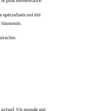
le plus élémentaire.
 spécialisés ont été
x Gazaouis.
iracles.
e actuel. Un monde qui,