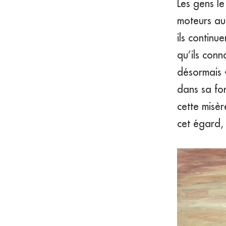
Les gens le
moteurs aus
ils continu
qu’ils conn
désormais 
dans sa fo
cette misèr
cet égard, 