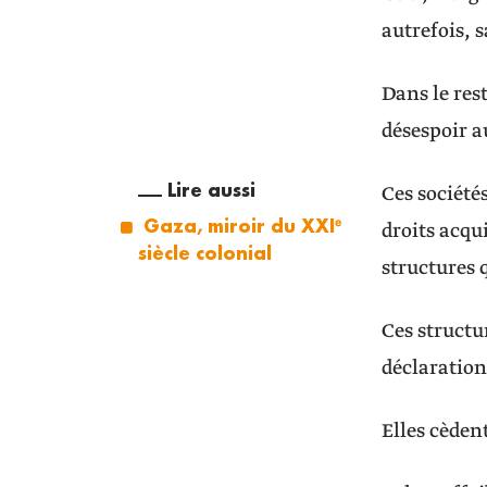
autrefois, 
Dans le rest
désespoir a
Lire aussi
Ces société
Gaza, miroir du XXIᵉ
droits acqu
siècle colonial
structures q
Ces structu
déclarations
Elles cèden