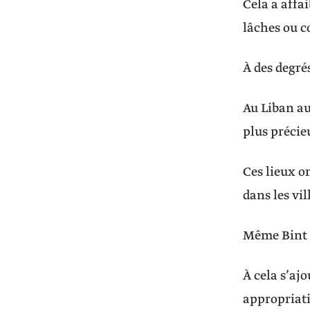
Cela a affai
lâches ou 
À des degrés
Au Liban au
plus précieu
Ces lieux o
dans les vil
Même Bint J
À cela s’aj
appropriati