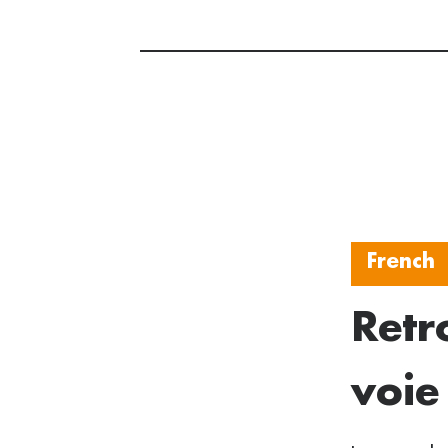
French
Retr
voie